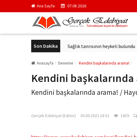
Ana Sayfa
07.08.2026
Son Dakika
çici kurul başkanı oldu
Sağlık tanrısının heykeli bulundu
Ar
Anasayfa
Deneme
Kendini başkalarında arama!
Kendini başkalarında
Kendini başkalarında arama! / Hay
gercekedebiyat.com
Gerçek Edebiyat (Editör)
30.09.2023 18:51
1659
https://www.gercekedebiyat.com/yazi/kendini-