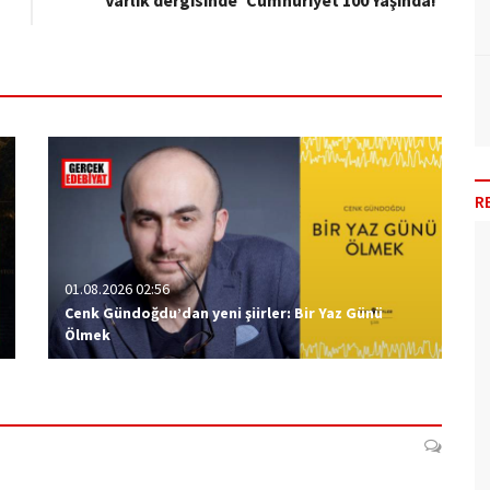
Varlık dergisinde 'Cumhuriyet 100 Yaşında!'
R
01.08.2026 02:56
Cenk Gündoğdu’dan yeni şiirler: Bir Yaz Günü
Ölmek