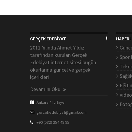
GERÇEK EDEBİYAT
HABERL
2011 Yılında Ahmet Yıldız
Günce
tarafından kurulan Gerçek
Spor 
Edebiyat internet sitesi bugün
Tekno
okurlarına güncel ve gerçek
Sağlı
içerikleri
Eğiti
Devamını Oku
Video
Ankara / Türkiye
Fotoğ
gercekedebiyat@gmail.com
+90 (532) 254 49 95