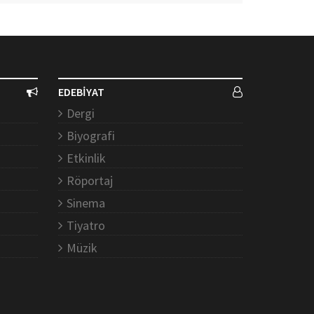
EDEBİYAT
Dergi
Biyografi
Etkinlik
Röportaj
Sinema
Tiyatro
Müzik