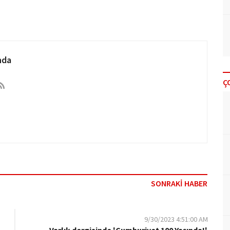
nda
Ç
SONRAKİ HABER
9/30/2023 4:51:00 AM