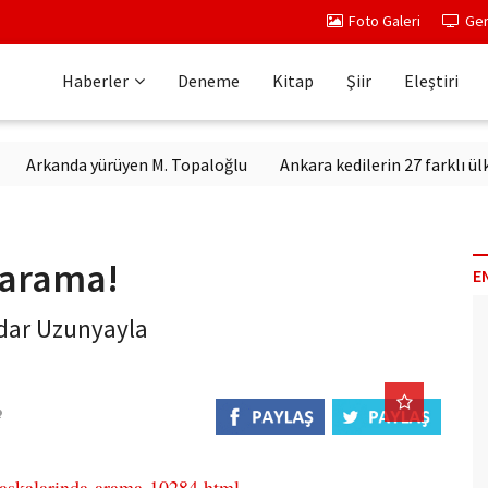
Foto Galeri
Ger
Haberler
Deneme
Kitap
Şiir
Eleştiri
kanda yürüyen M. Topaloğlu
Ankara kedilerin 27 farklı ülkeden 
 arama!
E
dar Uzunyayla
baskalarinda-arama-10284.html