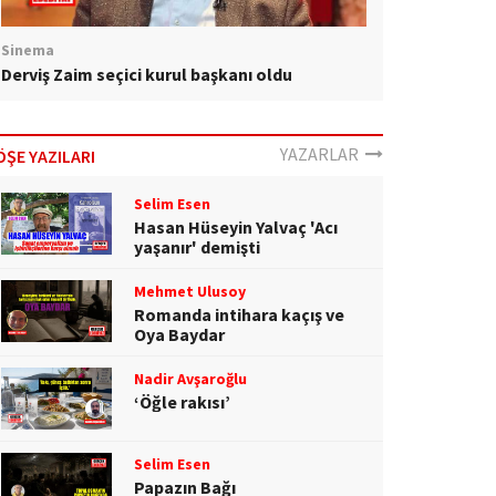
Sinema
Derviş Zaim seçici kurul başkanı oldu
YAZARLAR
ÖŞE YAZILARI
Selim Esen
Hasan Hüseyin Yalvaç 'Acı
yaşanır' demişti
Mehmet Ulusoy
Romanda intihara kaçış ve
Oya Baydar
Nadir Avşaroğlu
‘Öğle rakısı’
Selim Esen
Papazın Bağı