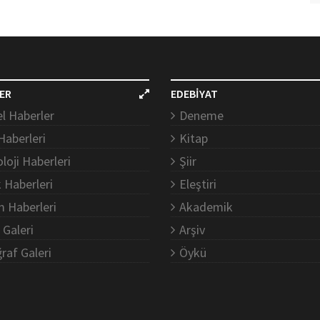
ER
EDEBİYAT
l Haberler
Deneme
Haberleri
Kitap
loji Haberleri
Şiir
k Haberleri
Eleştiri
m Haberleri
Akademik
 Galeri
Arşiv
raf Galeri
Öykü