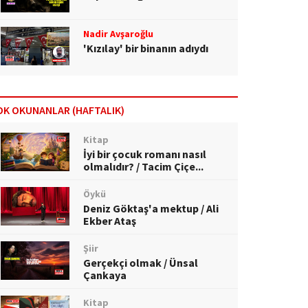
Nadir Avşaroğlu
'Kızılay' bir binanın adıydı
OK OKUNANLAR (HAFTALIK)
Kitap
İyi bir çocuk romanı nasıl
olmalıdır? / Tacim Çiçe...
Öykü
Deniz Göktaş'a mektup / Ali
Ekber Ataş
Şiir
Gerçekçi olmak / Ünsal
Çankaya
Kitap