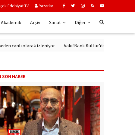
çek Edebiyat TV
Yazarlar
Akademik
Arşiv
Sanat
Diğer
canlı olarak izleniyor
VakıfBank Kültür'de Modern Alman Edeb
N SON HABER