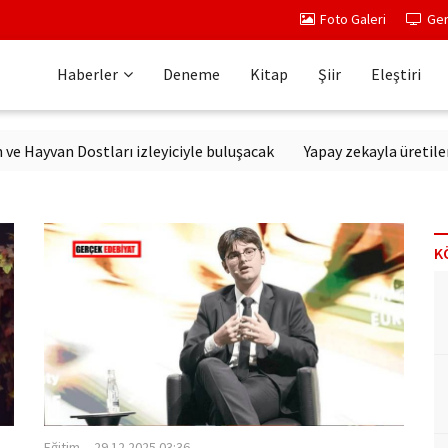
Foto Galeri
Ger
Haberler
Deneme
Kitap
Şiir
Eleştiri
Dostları izleyiciyle buluşacak
Yapay zekayla üretilen diziler
K
Eğitim
29.12.2025 03:36