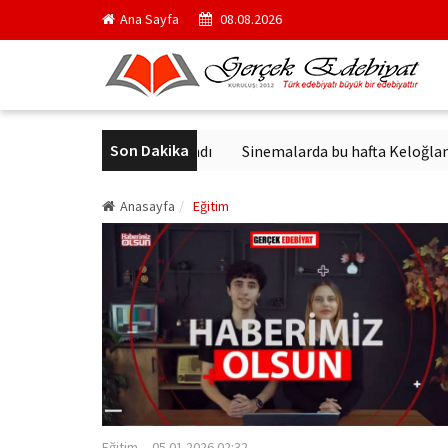
Ana Sayfa
08.08.2026
Son Dakika
ünlü yapıtı yayımlandı
Sinemalarda bu hafta Keloğlan ve Hayvan 
Anasayfa
Eğitim
Eğitim
05.01.2026 02:32