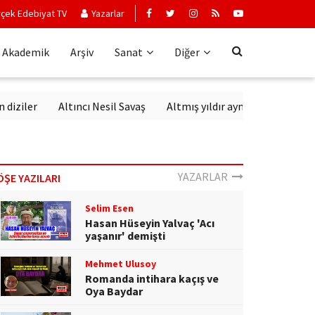
çek Edebiyat TV
Yazarlar
Akademik
Arşiv
Sanat
Diğer
Altıncı Nesil Savaş
Altmış yıldır aynı sevgiyle dinlenen sanatç
YAZARLAR
ÖŞE YAZILARI
Selim Esen
Hasan Hüseyin Yalvaç 'Acı
yaşanır' demişti
Mehmet Ulusoy
Romanda intihara kaçış ve
Oya Baydar