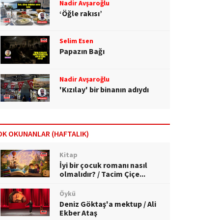
Nadir Avşaroğlu
‘Öğle rakısı’
Selim Esen
Papazın Bağı
Nadir Avşaroğlu
'Kızılay' bir binanın adıydı
OK OKUNANLAR (HAFTALIK)
Kitap
İyi bir çocuk romanı nasıl
olmalıdır? / Tacim Çiçe...
Öykü
Deniz Göktaş'a mektup / Ali
Ekber Ataş