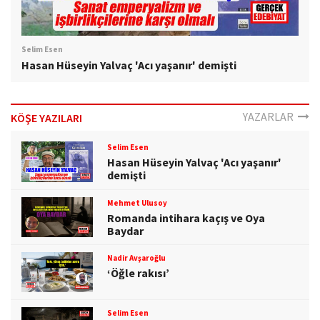
Selim Esen
Hasan Hüseyin Yalvaç 'Acı yaşanır' demişti
YAZARLAR
KÖŞE YAZILARI
Selim Esen
Hasan Hüseyin Yalvaç 'Acı yaşanır'
demişti
Mehmet Ulusoy
Romanda intihara kaçış ve Oya
Baydar
Nadir Avşaroğlu
‘Öğle rakısı’
Selim Esen