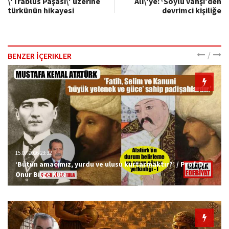
\'Trablus Paşası\' üzerine
Ali\'ye: ‘Soylu vahşi’den
türkünün hikayesi
devrimci kişiliğe
/
BENZER İÇERIKLER
15.07.2026 23:32
‘Bütün amacımız, yurdu ve ulusu kurtarmaktır?’ / Prof. Dr.
Onur Bilge Kula