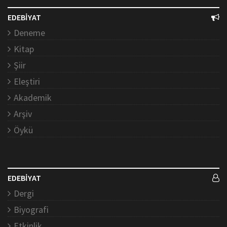
EDEBİYAT
Deneme
Kitap
Şiir
Eleştiri
Akademik
Arşiv
Öykü
EDEBİYAT
Dergi
Biyografi
Etkinlik