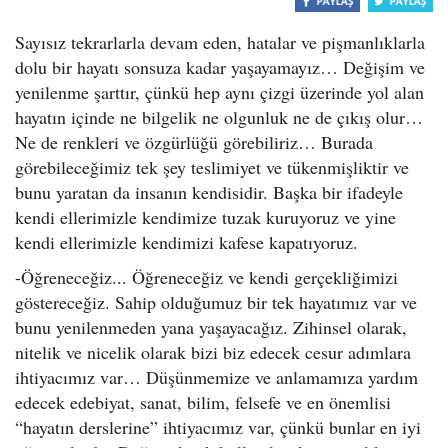
o
n
Sayısız tekrarlarla devam eden, hatalar ve pişmanlıklarla
dolu bir hayatı sonsuza kadar yaşayamayız… Değişim ve
yenilenme şarttır, çünkü hep aynı çizgi üzerinde yol alan
hayatın içinde ne bilgelik ne olgunluk ne de çıkış olur…
Ne de renkleri ve özgürlüğü görebiliriz… Burada
görebileceğimiz tek şey teslimiyet ve tükenmişliktir ve
bunu yaratan da insanın kendisidir. Başka bir ifadeyle
kendi ellerimizle kendimize tuzak kuruyoruz ve yine
kendi ellerimizle kendimizi kafese kapatıyoruz.
-Öğreneceğiz... Öğreneceğiz ve kendi gerçekliğimizi
göstereceğiz. Sahip olduğumuz bir tek hayatımız var ve
bunu yenilenmeden yana yaşayacağız. Zihinsel olarak,
nitelik ve nicelik olarak bizi biz edecek cesur adımlara
ihtiyacımız var… Düşünmemize ve anlamamıza yardım
edecek edebiyat, sanat, bilim, felsefe ve en önemlisi
“hayatın derslerine” ihtiyacımız var, çünkü bunlar en iyi