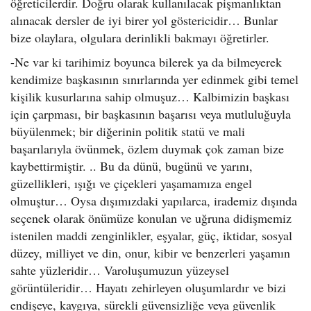
öğreticilerdir. Doğru olarak kullanılacak pişmanlıktan
alınacak dersler de iyi birer yol göstericidir… Bunlar
bize olaylara, olgulara derinlikli bakmayı öğretirler.
-Ne var ki tarihimiz boyunca bilerek ya da bilmeyerek
kendimize başkasının sınırlarında yer edinmek gibi temel
kişilik kusurlarına sahip olmuşuz… Kalbimizin başkası
için çarpması, bir başkasının başarısı veya mutluluğuyla
büyülenmek; bir diğerinin politik statü ve mali
başarılarıyla övünmek, özlem duymak çok zaman bize
kaybettirmiştir. .. Bu da dünü, bugünü ve yarını,
güzellikleri, ışığı ve çiçekleri yaşamamıza engel
olmuştur… Oysa dışımızdaki yapılarca, irademiz dışında
seçenek olarak önümüze konulan ve uğruna didişmemiz
istenilen maddi zenginlikler, eşyalar, güç, iktidar, sosyal
düzey, milliyet ve din, onur, kibir ve benzerleri yaşamın
sahte yüzleridir… Varoluşumuzun yüzeysel
görüntüleridir… Hayatı zehirleyen oluşumlardır ve bizi
endişeye, kaygıya, sürekli güvensizliğe veya güvenlik