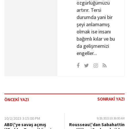
özgürlüğümüzü
artırır. Tersi
durumda yani bir
şeyi anlamamış
olmak ise insanı
bağımlı kılar ve bu
da gelişmemizi
engeller...
SONRAKİ YAZI
ÖNCEKİ YAZI
10/2/2023 3:15:00 PM
9/28/2023 10:36:00 AM
ABD\'ye savaş açmış
Rousseau\'dan Sabahattin