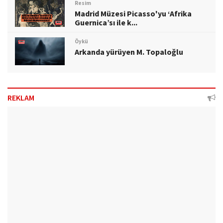
Resim
Madrid Müzesi Picasso'yu ‘Afrika
Guernica’sı ile k...
Öykü
Arkanda yürüyen M. Topaloğlu
REKLAM