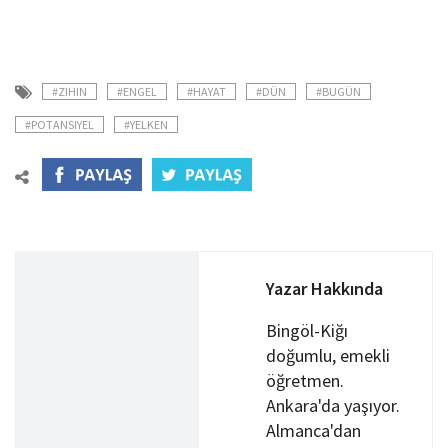
#ZIHIN
#ENGEL
#HAYAT
#DÜN
#BUGÜN
#POTANSIYEL
#YELKEN
Yazar Hakkında
Bingöl-Kiğı
doğumlu, emekli
öğretmen.
Ankara'da yaşıyor.
Almanca'dan