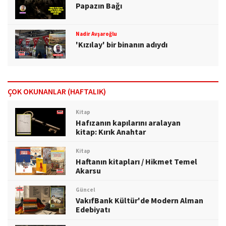
Papazın Bağı
Nadir Avşaroğlu
'Kızılay' bir binanın adıydı
ÇOK OKUNANLAR (HAFTALIK)
Kitap
Hafızanın kapılarını aralayan
kitap: Kırık Anahtar
Kitap
Haftanın kitapları / Hikmet Temel
Akarsu
Güncel
VakıfBank Kültür'de Modern Alman
Edebiyatı