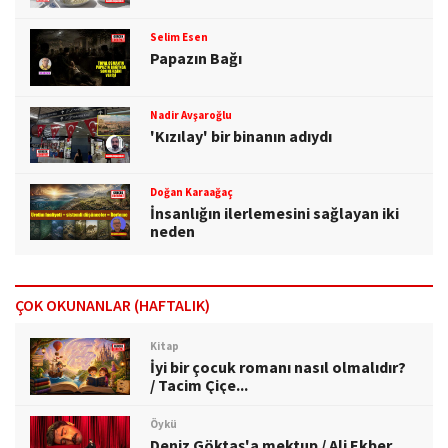
Selim Esen
Papazın Bağı
Nadir Avşaroğlu
'Kızılay' bir binanın adıydı
Doğan Karaağaç
İnsanlığın ilerlemesini sağlayan iki
neden
ÇOK OKUNANLAR (HAFTALIK)
Kitap
İyi bir çocuk romanı nasıl olmalıdır?
/ Tacim Çiçe...
Öykü
Deniz Göktaş'a mektup / Ali Ekber