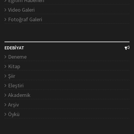
Eğitim Haberleri
Video Galeri
Fotoğraf Galeri
EDEBİYAT
Deneme
Kitap
Şiir
Eleştiri
Akademik
Arşiv
Öykü