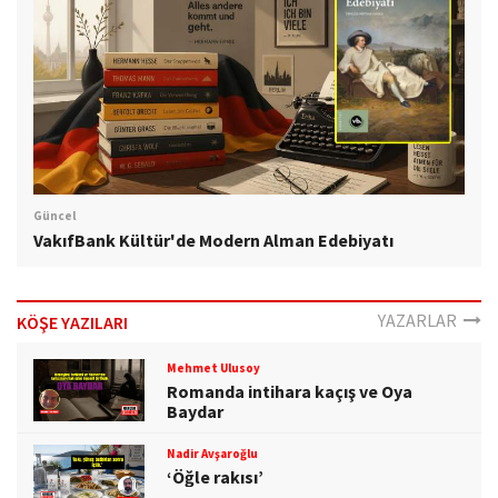
Güncel
VakıfBank Kültür'de Modern Alman Edebiyatı
YAZARLAR
KÖŞE YAZILARI
Mehmet Ulusoy
Romanda intihara kaçış ve Oya
Baydar
Nadir Avşaroğlu
‘Öğle rakısı’