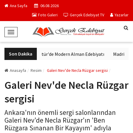
Ana Sayfa
06.08.2026
Foto Galeri
Gerçek Edebiyat TV
Yazarlar
T
o
g
Son Dakika
VakıfBank Kültür'de Modern Alman Edebiyatı
Madrid Müzes
g
l
e
Anasayfa
Resim
Galeri Nev'de Necla Rüzgar sergisi
N
Galeri Nev'de Necla Rüzgar
a
v
sergisi
i
g
Ankara'nın önemli sergi salonlarından
a
Galeri Nev'de Necla Rüzgar'ın 'Ben
t
Rüzgara Sınanan Bir Kayayım' adıyla
i