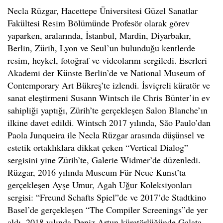
Necla Rüzgar, Hacettepe Üniversitesi Güzel Sanatlar
Fakültesi Resim Bölümünde Profesör olarak görev
yaparken, aralarında, İstanbul, Mardin, Diyarbakır,
Berlin, Zürih, Lyon ve Seul’un bulunduğu kentlerde
resim, heykel, fotoğraf ve videolarını sergiledi. Eserleri
Akademi der Künste Berlin’de ve National Museum of
Contemporary Art Bükreş’te izlendi. İsviçreli küratör ve
sanat eleştirmeni Susann Wintsch ile Chris Bünter’in ev
sahipliği yaptığı, Zürih’te gerçekleşen Salon Blanche’ın
ilkine davet edildi. Wintsch 2017 yılında, São Paulo’dan
Paola Junqueira ile Necla Rüzgar arasında düşünsel ve
estetik ortaklıklara dikkat çeken “Vertical Dialog”
sergisini yine Zürih’te, Galerie Widmer’de düzenledi.
Rüzgar, 2016 yılında Museum Für Neue Kunst’ta
gerçekleşen Ayşe Umur, Agah Uğur Koleksiyonları
sergisi: “Freund Schafts Spiel”de ve 2017’de Stadtkino
Basel’de gerçekleşen “The Compiler Screenings”de yer
aldı. 2018 yılında Deniz Artun küratörlüğünde Galata