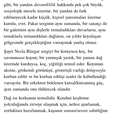
gibi, bir yandan
dayanıklılık
hakkında pek çok büyük,
sosyolojik mesele üzerine, bir yandan da fark
edilmeyecek kadar küçük, kişisel yansımaları üzerine
kurulu, evet. Fakat serginin aynı zamanda, bir sanatçı ile
bir galerinin aynı dişlerle tırmaladıkları duvarların, aynı
tırnaklarla tırmandıkları dağların, on yıldır koyulaşan
gölgesinde gerçekleştiğini varsaymak yanlış olmaz.
Şayet Necla Rüzgar sergiyi bir koruyucu koç, bir
savunmasız koyun; bir yumuşak yastık, bir yaman dağ
üzerinde kurduysa, koç, yiğitliği temsil eder. Koyunun
aksine, görkemli görünüşü, gösterişli varlığı dolayısıyla
kurban edilir ve bu kurban edilişi asalet ile kabullendiği
varsayılır. Bir erkekten beklenen kutsal/kutsanmış güç,
aynı zamanda onu öldürecek olandır.
Dağ ise korkunun temsilidir. Kendini keşfetme
yolculuğunda zirveye ulaşmak için, nefesi ayarlamak,
zorluklara hazırlanmak, kayanın sonsuz/sessiz sabitliğine