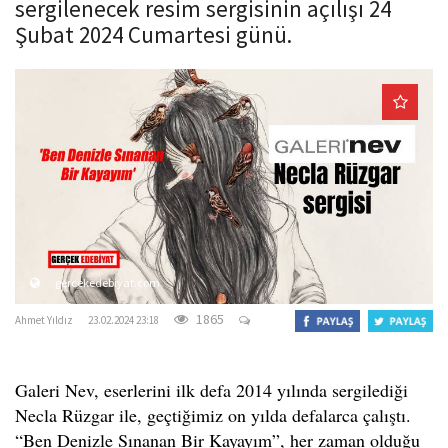
sergilenecek resim sergisinin açılışı 24
o
Şubat 2024 Cumartesi günü.
n
gercekedebiyat.com
1865
Ahmet Yıldız
23.02.2024 23:18
Galeri Nev, eserlerini ilk defa 2014 yılında sergilediği
Necla Rüzgar ile, geçtiğimiz on yılda defalarca çalıştı.
“Ben Denizle Sınanan Bir Kayayım”, her zaman olduğu