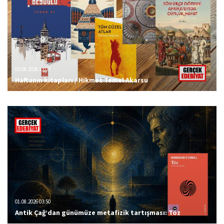
03.08.2026 13:07
Haftanın kitapları / Hikmet Temel Akarsu
01.08.2026 03:50
Antik Çağ’dan günümüze metafizik tartışması: Töz