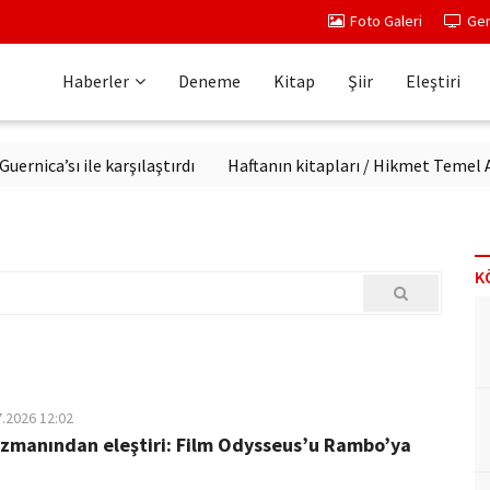
Foto Galeri
Ger
Haberler
Deneme
Kitap
Şiir
Eleştiri
ı ile karşılaştırdı
Haftanın kitapları / Hikmet Temel Akarsu
K
7.2026 12:02
zmanından eleştiri: Film Odysseus’u Rambo’ya