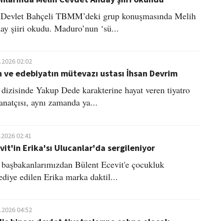
 Devlet Bahçeli TBMM’deki grup konuşmasında Melih
y şiiri okudu. Maduro’nun ‘sü...
.2026 02:02
 ve edebiyatın mütevazı ustası İhsan Devrim
dizisinde Yakup Dede karakterine hayat veren tiyatro
anatçısı, aynı zamanda ya...
.2026 02:41
vit'in Erika'sı Ulucanlar'da sergileniyor
i başbakanlarımızdan Bülent Ecevit'e çocukluk
ediye edilen Erika marka daktil...
.2026 04:52