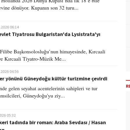
Hollanda 2026 Dünya Kupası’nda ilk 18’e bile
vine dönüyor. Kupanın son 32 turu...
.2026 06:14
evlet Tiyatrosu Bulgaristan'da Lysistrata'yı
 Filibe Başkonsolosluğu’nun himayesinde, Kırcaali
ve Kırcaali Tiyatro-Müzik Me...
.2026 04:56
ler yönünü Güneydoğu kültür turizmine çevirdi
R
de gelen seyahat acentelerinin sahipleri ve tur
emsilcileri, Güneydoğu'yu ziy...
2026 05:32
eri tadında bir roman: Araba Sevdası / Hasan
an