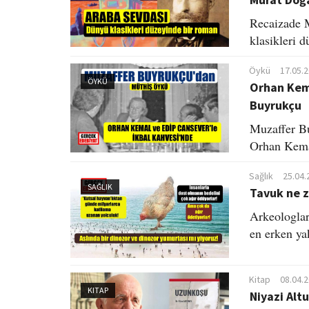
Recaizade 
klasikleri 
Öykü
17.05.
ÖYKÜ
Orhan Kema
Buyrukçu
Muzaffer Bu
Orhan Kemal
Sağlık
25.04.
SAĞLIK
Tavuk ne z
Arkeologlar
en erken ya
Kitap
08.04.
KITAP
Niyazi Alt