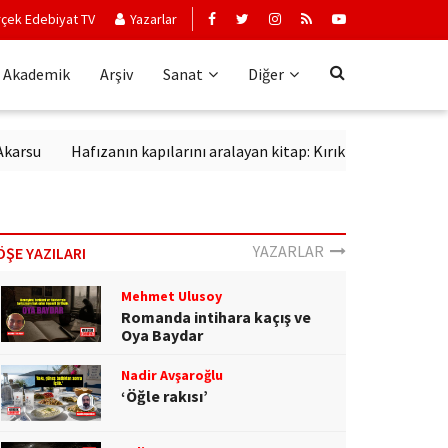
çek Edebiyat TV
Yazarlar
Akademik
Arşiv
Sanat
Diğer
Hafızanın kapılarını aralayan kitap: Kırık Anahtar
Edebi kano
YAZARLAR
ÖŞE YAZILARI
Mehmet Ulusoy
Romanda intihara kaçış ve
Oya Baydar
Nadir Avşaroğlu
‘Öğle rakısı’