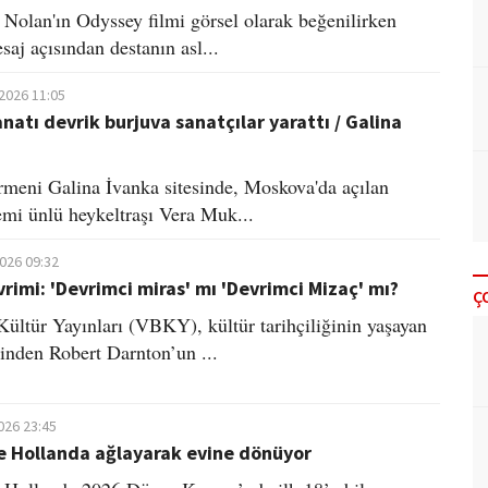
 Nolan'ın Odyssey filmi görsel olarak beğenilirken
saj açısından destanın asl...
.2026 11:05
anatı devrik burjuva sanatçılar yarattı / Galina
irmeni Galina İvanka sitesinde, Moskova'da açılan
mi ünlü heykeltraşı Vera Muk...
2026 09:32
vrimi: 'Devrimci miras' mı 'Devrimci Mizaç' mı?
Ç
ültür Yayınları (VBKY), kültür tarihçiliğinin yaşayan
inden Robert Darnton’un ...
026 23:45
e Hollanda ağlayarak evine dönüyor