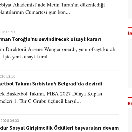
biyat Akademisi’nde Metin Turan’ın düzenlediği
plantılarının Cumartesi gün kon...
026 09:57
Ü
rman Toroğlu'nu sevindirecek ofsayt kararı
m Direktörü Arsene Wenger önerdi, yeni ofsayt kuralı
. İşte yeni ofsayt kural...
026 13:10
sketbol Takımı Sırbistan'ı Belgrad'da devirdi
kek Basketbol Takımı, FIBA 2027 Dünya Kupası
eleri 1. Tur C Grubu üçüncü karşıl...
R
.2026 04:00
dur Sosyal Girişimcilik Ödülleri başvuruları devam