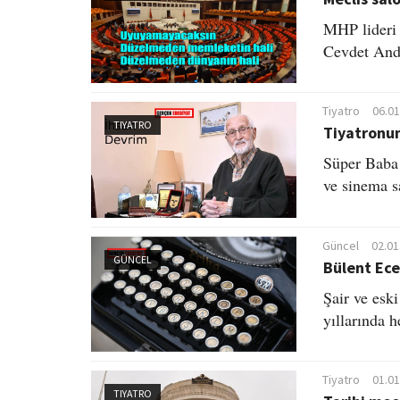
MHP lideri
Cevdet Anda
Tiyatro
06.01
TIYATRO
Tiyatronun
Süper Baba 
ve sinema s
Güncel
02.01
GÜNCEL
Bülent Ece
Şair ve esk
yıllarında h
Tiyatro
01.01
TIYATRO