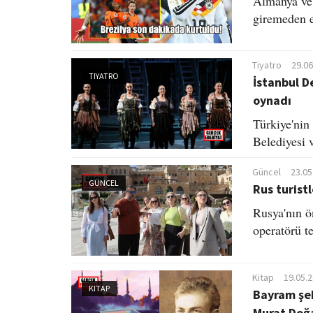
Almanya ve 
giremeden e
Tiyatro
29.06
TIYATRO
İstanbul D
oynadı
Türkiye'nin
Belediyesi 
Güncel
23.05
GÜNCEL
Rus turist
Rusya'nın ön
operatörü t
Kitap
19.05.
KITAP
Bayram şek
Murat Doğ