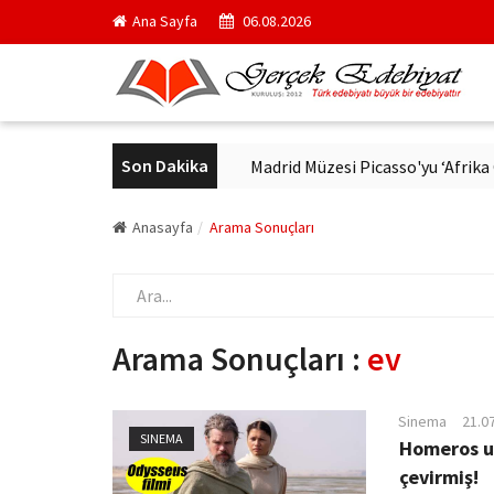
Ana Sayfa
06.08.2026
Son Dakika
ern Alman Edebiyatı
Madrid Müzesi Picasso'yu ‘Afrika Guernica’s
Anasayfa
Arama Sonuçları
Arama Sonuçları :
ev
Sinema
21.0
SINEMA
Homeros u
çevirmiş!