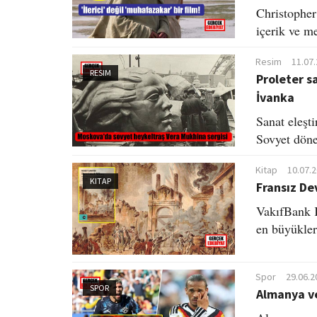
Christopher
içerik ve me
Resim
11.07
RESIM
Proleter s
İvanka
Sanat eleşt
Sovyet döne
Kitap
10.07.
KITAP
Fransız De
VakıfBank K
en büyükler
Spor
29.06.2
SPOR
Almanya v