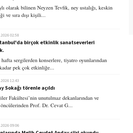
lı olarak bilinen Neyzen Tevfik, ney ustalığı, keskin
i ve sıra dışı kişili...
.2026 02:58
stanbul'da birçok etkinlik sanatseverleri
k.
 hafta sergilerden konserlere, tiyatro oyunlarından
 kadar pek çok etkinliğe...
.2026 12:43
y Sokağı törenle açıldı
giler Fakültesi’nin unutulmaz dekanlarından ve
 öncülerinden Prof. Dr. Cevat G...
.2026 09:06
onlarında Melih Cevdet Anday şiiri okundu