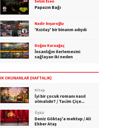
Selim Esen
Papazın Bağı
Nadir Avşaroğlu
'Kızılay' bir binanın adıydı
Doğan Karaağaç
İnsanlığın ilerlemesini
sağlayan iki neden
OK OKUNANLAR (HAFTALIK)
Kitap
İyi bir çocuk romanı nasıl
olmalıdır? / Tacim Çiçe...
Öykü
Deniz Göktaş'a mektup / Ali
Ekber Ataş