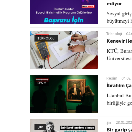
ediyor
Sosyal giriş
büyütmeyi h
Teknoloji
04.
TEKNOLOJI
Kenevir il
KTÜ, Bursa
Üniversites
Resim
04.02
RESIM
İbrahim Ça
İstanbul Bü
birliğiyle g
Şiir
28.01.202
ŞIIR
Bir garip 