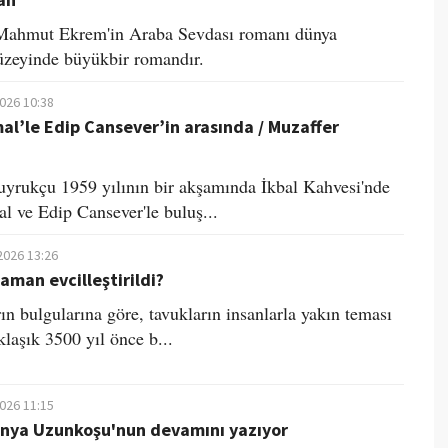
Mahmut Ekrem'in Araba Sevdası romanı dünya
düzeyinde büyükbir romandır.
2026 10:38
l’le Edip Cansever’in arasında / Muzaffer
yrukçu 1959 yılının bir akşamında İkbal Kahvesi'nde
 ve Edip Cansever'le buluş...
2026 13:26
aman evcilleştirildi?
ın bulgularına göre, tavukların insanlarla yakın teması
klaşık 3500 yıl önce b...
2026 11:15
unya Uzunkoşu'nun devamını yazıyor