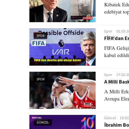
Kibatek Ede
edebiyat to
Spor
02.03.2
SPOR
FİFA'dan E
FIFA Gelişi
kabul edildi
Spor
27.02.2
SPOR
A Milli Ba
A Milli Er
Avrupa Elem
Güncel
18.02
GÜNCEL
İbrahim Bo