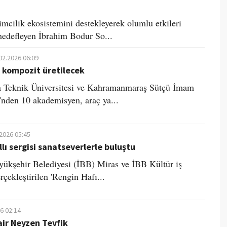
imcilik ekosistemini destekleyerek olumlu etkileri
edefleyen İbrahim Bodur So...
02.2026 06:09
e kompozit üretilecek
 Teknik Üniversitesi ve Kahramanmaraş Sütçü İmam
i'nden 10 akademisyen, araç ya...
.2026 05:45
llı sergisi sanatseverlerle buluştu
yükşehir Belediyesi (İBB) Miras ve İBB Kültür iş
erçekleştirilen 'Rengin Hafı...
6 02:14
şair Neyzen Tevfik