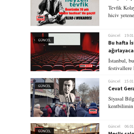
Tevfik Kolay
hiciv yeteneğ
Güncel
19.01
GÜNCEL
Bu hafta İ
ağırlayaca
İstanbul, bu
festivallere
Güncel
15.01
GÜNCEL
Cevat Gera
Siyasal Bil
kentbilimin
Güncel
06.01
GÜNCEL
Meclis sal