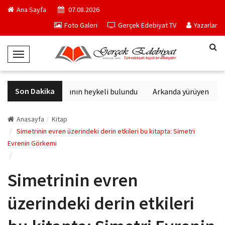
Ana Sayfa
07.08.2026
Foto Galeri
Gerçek Edebiyat TV
Yazarlar
T
o
g
Son Dakika
Sağlık tanrısının heykeli bulundu
Arkanda yürüyen M. To
g
l
e
Anasayfa
Kitap
N
Simetrinin evren üzerindeki derin etkileri bu kitapta: Simetri
Evrenin Görkemi
a
v
i
Simetrinin evren
g
a
üzerindeki derin etkileri
t
i