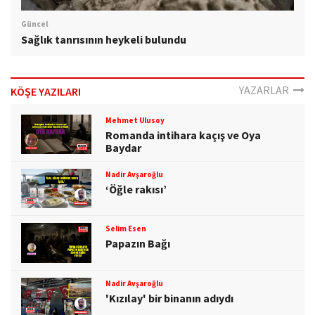
Güncel
Sağlık tanrısının heykeli bulundu
YAZARLAR
KÖŞE YAZILARI
Mehmet Ulusoy
Romanda intihara kaçış ve Oya
Baydar
Nadir Avşaroğlu
‘Öğle rakısı’
Selim Esen
Papazın Bağı
Nadir Avşaroğlu
'Kızılay' bir binanın adıydı