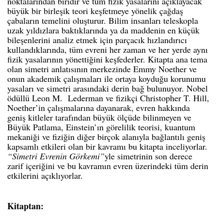
noktalarından biridir ve tüm fizik yasalarını açıklayacak
büyük bir birleşik teori keşfetmeye yönelik çağdaş
çabaların temelini oluşturur. Bilim insanları teleskopla
uzak yıldızlara baktıklarında ya da maddenin en küçük
bileşenlerini analiz etmek için parçacık hızlandırıcı
kullandıklarında, tüm evreni her zaman ve her yerde aynı
fizik yasalarının yönettiğini keşfederler. Kitapta ana tema
olan simetri anlatısının merkezinde Emmy Noether ve
onun akademik çalışmaları ile ortaya koyduğu korunumu
yasaları ve simetri arasındaki derin bağ bulunuyor. Nobel
ödüllü Leon M. Lederman ve fizikçi Christopher T. Hill,
Noether’in çalışmalarına dayanarak, evren hakkında
geniş kitleler tarafından büyük ölçüde bilinmeyen ve
Büyük Patlama, Einstein’ın görelilik teorisi, kuantum
mekaniği ve fiziğin diğer birçok alanıyla bağlantılı geniş
kapsamlı etkileri olan bir kavramı bu kitapta inceliyorlar.
“Simetri Evrenin Görkemi”
yle
simetrinin son derece
zarif içeriğini ve bu kavramın evren üzerindeki tüm derin
etkilerini açıklıyorlar.
Kitaptan: