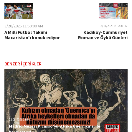
3/20/2025 11:59:00 AM
3/18/2025 8:12:00 PM
A Milli Futbol Takımı
Kadıköy-Cumhuriyet
Macaristan'ı konuk ediyor
Roman ve Öykü Günleri
BENZER İÇERİKLER
03.08.2026 13:34
Madrid Müzesi Picasso'yu ‘Afrika Guernica’sı ile
karşılaştırdı