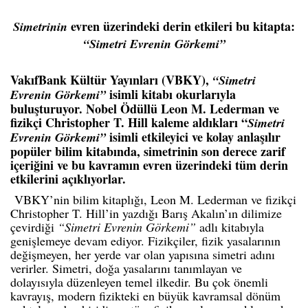
evren üzerindeki derin etkileri bu kitapta:
Simetrinin
“Simetri Evrenin Görkemi”
VakıfBank Kültür Yayınları (VBKY),
“Simetri
isimli kitabı okurlarıyla
Evrenin Görkemi”
buluşturuyor. Nobel Ödüllü Leon M. Lederman ve
fizikçi Christopher T. Hill kaleme aldıkları “
Simetri
isimli
etkileyici ve kolay anlaşılır
Evrenin Görkemi”
popüler bilim kitabında, simetrinin son derece zarif
içeriğini ve bu kavramın evren üzerindeki tüm derin
etkilerini açıklıyorlar.
VBKY’nin bilim kitaplığı,
Leon M. Lederman ve fizikçi
Christopher T. Hill
’in yazdığı Barış Akalın’ın dilimize
çevirdiği
“Simetri Evrenin Görkemi”
adlı kitabıyla
genişlemeye devam ediyor.
Fizikçiler, fizik yasalarının
değişmeyen, her yerde var olan yapısına simetri adını
verirler. Simetri, doğa yasalarını tanımlayan ve
dolayısıyla düzenleyen temel ilkedir. Bu çok önemli
kavrayış, modern fizikteki en büyük kavramsal dönüm