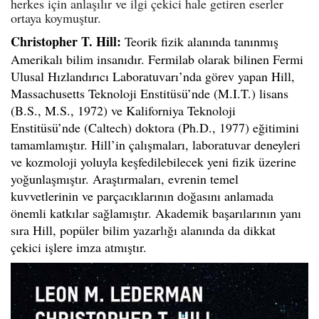
herkes için anlaşılır ve ilgi çekici hale getiren eserler
ortaya koymuştur.
Christopher T. Hill
:
Teorik fizik alanında tanınmış
Amerikalı bilim insanıdır. Fermilab olarak bilinen Fermi
Ulusal Hızlandırıcı Laboratuvarı’nda görev yapan Hill,
Massachusetts Teknoloji Enstitüsü’nde (M.I.T.) lisans
(B.S., M.S., 1972) ve Kaliforniya Teknoloji
Enstitüsü’nde (Caltech) doktora (Ph.D., 1977) eğitimini
tamamlamıştır. Hill’in çalışmaları, laboratuvar deneyleri
ve kozmoloji yoluyla keşfedilebilecek yeni fizik üzerine
yoğunlaşmıştır. Araştırmaları, evrenin temel
kuvvetlerinin ve parçacıklarının doğasını anlamada
önemli katkılar sağlamıştır. Akademik başarılarının yanı
sıra Hill, popüler bilim yazarlığı alanında da dikkat
çekici işlere imza atmıştır.