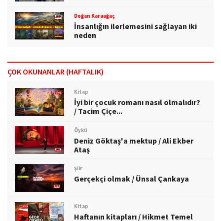
Doğan Karaağaç
İnsanlığın ilerlemesini sağlayan iki
neden
ÇOK OKUNANLAR (HAFTALIK)
Kitap
İyi bir çocuk romanı nasıl olmalıdır?
/ Tacim Çiçe...
Öykü
Deniz Göktaş'a mektup / Ali Ekber
Ataş
Şiir
Gerçekçi olmak / Ünsal Çankaya
Kitap
Haftanın kitapları / Hikmet Temel