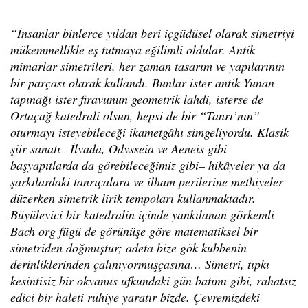
“İnsanlar binlerce yıldan beri içgüdüsel olarak simetriyi
mükemmellikle eş tutmaya eğilimli oldular. Antik
mimarlar simetrileri, her zaman tasarım ve yapılarının
bir parçası olarak kullandı. Bunlar ister antik Yunan
tapınağı ister firavunun geometrik lahdi, isterse de
Ortaçağ katedrali olsun, hepsi de bir “Tanrı’nın”
oturmayı isteyebileceği ikametgâhı simgeliyordu. Klasik
şiir sanatı –İlyada, Odysseia ve Aeneis gibi
başyapıtlarda da görebileceğimiz gibi– hikâyeler ya da
şarkılardaki tanrıçalara ve ilham perilerine methiyeler
düzerken simetrik lirik tempoları kullanmaktadır.
Büyüleyici bir katedralin içinde yankılanan görkemli
Bach org fügü de görünüşe göre matematiksel bir
simetriden doğmuştur; adeta bize gök kubbenin
derinliklerinden çalınıyormuşçasına… Simetri, tıpkı
kesintisiz bir okyanus ufkundaki gün batımı gibi, rahatsız
edici bir haleti ruhiye yaratır bizde. Çevremizdeki