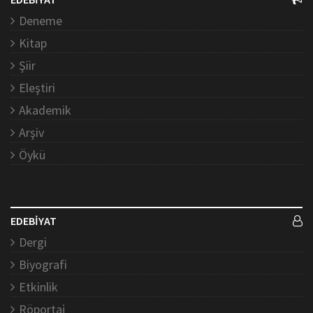
Deneme
Kitap
Şiir
Eleştiri
Akademik
Arşiv
Öykü
EDEBİYAT
Dergi
Biyografi
Etkinlik
Röportaj