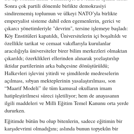
Sonra çok partili dönemle birlikte demokrasiyi
sindirememiş toplumun ve ülkeyi NATO’yla birlikte
emperyalist sisteme dahil eden egemenlerin, gerici ve
çıkarcı yönetimleriyle "devrim", tersine işlemeye başladı:
Köy Enstitüleri kapatıldı, Üniversitelerin içi boşaltıldı ve
özellikle tarikat ve cemaat vakıflarıyla kurulanlar
aracılığıyla üniversiteler birer bilim merkezleri olmaktan
çıkarıldı; özerklikleri ellerinden alınarak yozlaştırılıp
iktidar partilerinin arka bahçesine dönüştürüldü;
Halkevleri işlevini yitirdi ve şimdilerde medreselerin
açılması, sıbyan mekteplerinin yasalaştırılması, son
“Maarif Modeli” ile tüm kamusal okulların imam
hatipleştirilmesi süreci işletiliyor; hem de anayasanın
ilgili maddeleri ve Milli Eğitim Temel Kanunu orta yerde
dururken.
Eğitimde bütün bu olup bitenlerin, sadece eğitimin bir
karşıdevrimi olmadığını; aslında bunun topyekûn bir