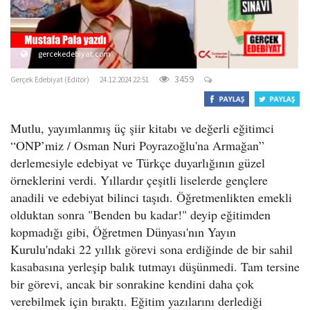
gercekedebiyat.com
3459
Gerçek Edebiyat (Editör)
24.12.2024 22:51
Mutlu, yayımlanmış üç şiir kitabı ve değerli eğitimci
“ONP’miz / Osman Nuri Poyrazoğlu'na Armağan”
derlemesiyle edebiyat ve Türkçe duyarlığının güzel
örneklerini verdi. Yıllardır çeşitli liselerde gençlere
anadili ve edebiyat bilinci taşıdı. Öğretmenlikten emekli
olduktan sonra "Benden bu kadar!" deyip eğitimden
kopmadığı gibi, Öğretmen Dünyası'nın Yayın
Kurulu'ndaki 22 yıllık görevi sona erdiğinde de bir sahil
kasabasına yerleşip balık tutmayı düşünmedi. Tam tersine
bir görevi, ancak bir sonrakine kendini daha çok
verebilmek için bıraktı. Eğitim yazılarını derlediği