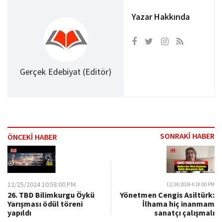
Yazar Hakkında
Gerçek Edebiyat (Editör)
SONRAKİ HABER
ÖNCEKİ HABER
12/25/2024 10:58:00 PM
12/24/2024 4:18:00 PM
26. TBD Bilimkurgu Öykü
Yönetmen Cengis Asiltürk:
Yarışması ödül töreni
İlhama hiç inanmam
yapıldı
sanatçı çalışmalı