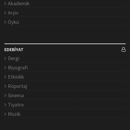
Akademik
Arşiv
Öykü
EDEBİYAT
Dergi
Biyografi
Etkinlik
Röportaj
Sinema
Tiyatro
Müzik