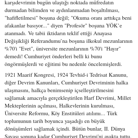
karşıdevrimin bugün ulaştığı noktada müfredatın
durmadan bilimden ve aydınlanmadan boşaltılması,
"hafifletilmesi" boşuna değil; "Okuma oranı arttıkça beni
afakanlar basıyor..." diyen "Profesör" boşuna YÖK’e
atanmadı. Ve tabii iktidarın teklif ettiği Anayasa
Değişikliği Referandumu’na boşuna ilkokul mezunlarının
%70'i "Evet", üniversite mezunlarının %70'i "Hayır"
demedi! Cumhuriyet önderleri belli ki bunu
öngörmüşlerdi ve eğitimi bu nedenle öncelemişlerdi.
1921 Maarif Kongresi, 1924 Tevhid-i Tedrisat Kanunu,
diğer Devrim Kanunları, Cumhuriyet Devriminin halka
ulaşmasını, halkça benimsenip içselleştirilmesini
sağlamak amacıyla gerçekleştirilen Harf Devrimi, Millet
Mekteplerinin açılması, Halkevlerinin kurulması,
Üniversite Reformu, Köy Enstitüleri atılımı... Türk
toplumunun tarih boyunca yaşadığı en büyük
dönüşümleri sağlamak içindi. Bütün bunlar, II. Dünya
Savaşı sonuna kadar Cumhuriyet Devrimi'ni ayakta tuttu.