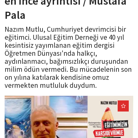
en ince ayrıntısı / Mustafa
o
Pala
n
Nazım Mutlu, Cumhuriyet devrimcisi bir
eğitimci. Ulusal Eğitim Derneği ve 40 yıl
kesintisiz yayımlanan eğitim dergisi
Öğretmen Dünyası'nda halkçı,
aydınlanmacı, bağımsızlıkçı duruşundan
milim ödün vermedi. Bu mücadelenin son
on yılına katılarak kendisine omuz
vermekten mutluluk duydum.