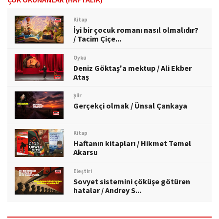
Kitap
İyi bir çocuk romanı nasıl olmalıdır?
/ Tacim Çiçe...
Öykü
Deniz Göktaş'a mektup / Ali Ekber
Ataş
Şiir
Gerçekçi olmak / Ünsal Çankaya
Kitap
Haftanın kitapları / Hikmet Temel
Akarsu
Eleştiri
Sovyet sistemini çöküşe götüren
hatalar / Andrey S...