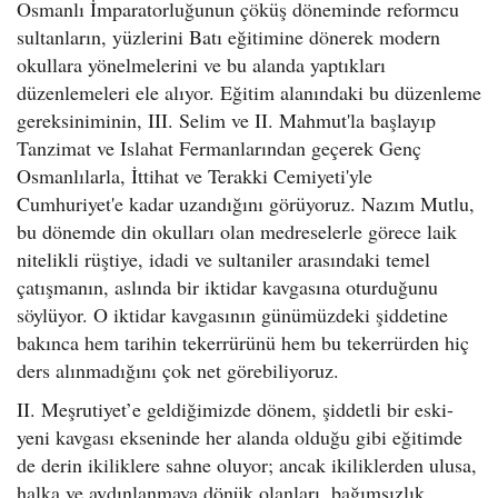
Osmanlı İmparatorluğunun çöküş döneminde reformcu
sultanların, yüzlerini Batı eğitimine dönerek modern
okullara yönelmelerini ve bu alanda yaptıkları
düzenlemeleri ele alıyor. Eğitim alanındaki bu düzenleme
gereksiniminin, III. Selim ve II. Mahmut'la başlayıp
Tanzimat ve Islahat Fermanlarından geçerek Genç
Osmanlılarla, İttihat ve Terakki Cemiyeti'yle
Cumhuriyet'e kadar uzandığını görüyoruz. Nazım Mutlu,
bu dönemde din okulları olan medreselerle görece laik
nitelikli rüştiye, idadi ve sultaniler arasındaki temel
çatışmanın, aslında bir iktidar kavgasına oturduğunu
söylüyor. O iktidar kavgasının günümüzdeki şiddetine
bakınca hem tarihin tekerrürünü hem bu tekerrürden hiç
ders alınmadığını çok net görebiliyoruz.
II. Meşrutiyet’e geldiğimizde dönem, şiddetli bir eski-
yeni kavgası ekseninde her alanda olduğu gibi eğitimde
de derin ikiliklere sahne oluyor; ancak ikiliklerden ulusa,
halka ve aydınlanmaya dönük olanları, bağımsızlık