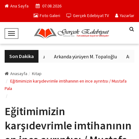
Ana Sayfa
07.08.2026
Foto Galeri
Gerçek Edebiyat TV
Yazarlar
T
o
g
Son Dakika
ının heykeli bulundu
Arkanda yürüyen M. Topaloğlu
Ankara k
g
l
e
Anasayfa
Kitap
N
Eğitimimizin karşıdevrimle imtihanının en ince ayrıntısı / Mustafa
Pala
a
v
i
Eğitimimizin
g
a
karşıdevrimle imtihanının
t
i