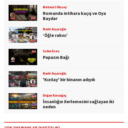
Mehmet Ulusoy
Romanda intihara kaçış ve Oya
Baydar
Nadir Avşaroğlu
‘Öğle rakısı’
Selim Esen
Papazın Bağı
Nadir Avşaroğlu
'Kızılay' bir binanın adıydı
Doğan Karaağaç
İnsanlığın ilerlemesini sağlayan iki
neden
ÇOK OKUNANLAR (HAFTALIK)