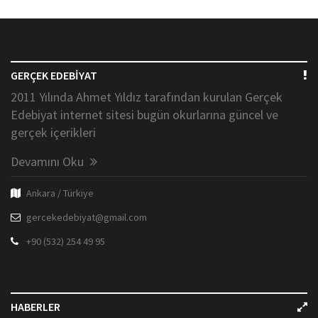
GERÇEK EDEBİYAT
2011 Yılında Ahmet Yıldız tarafından kurulan Gerçek
Edebiyat internet sitesi bugün okurlarına güncel ve
gerçek içerikleri
Devamını Oku
Ankara / Türkiye
gercekedebiyat@gmail.com
+90 (532) 254 49 95
HABERLER