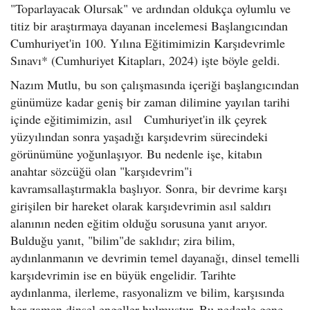
"Toparlayacak Olursak" ve ardından oldukça oylumlu ve
titiz bir araştırmaya dayanan incelemesi Başlangıcından
Cumhuriyet'in 100. Yılına Eğitimimizin Karşıdevrimle
Sınavı* (Cumhuriyet Kitapları, 2024) işte böyle geldi.
Nazım Mutlu, bu son çalışmasında içeriği başlangıcından
günümüze kadar geniş bir zaman dilimine yayılan tarihi
içinde eğitimimizin, asıl Cumhuriyet'in ilk çeyrek
yüzyılından sonra yaşadığı karşıdevrim sürecindeki
görünümüne yoğunlaşıyor. Bu nedenle işe, kitabın
anahtar sözcüğü olan "karşıdevrim"i
kavramsallaştırmakla başlıyor. Sonra, bir devrime karşı
girişilen bir hareket olarak karşıdevrimin asıl saldırı
alanının neden eğitim olduğu sorusuna yanıt arıyor.
Bulduğu yanıt, "bilim"de saklıdır; zira bilim,
aydınlanmanın ve devrimin temel dayanağı, dinsel temelli
karşıdevrimin ise en büyük engelidir. Tarihte
aydınlanma, ilerleme, rasyonalizm ve bilim, karşısında
her zaman dinsel engeller bulmuştur. Bu nedenle genç