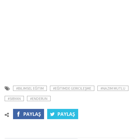
#BILIMSEL EĞITIM
#EĞITIMDE GERICILEŞME
#NAZIM MUTLU
#SIBYAN
#ENDERUN