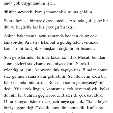
anda çok duygulandım işte...
düşünemeyecek, konuşamayacak duruma geldim...
Sonra fazlaca bir şey öğrenemedik. Ardında çok genç bir
dul ve küçücük bir kız çocuğu bıraktı...
Aslına bakarsanız, aynı zamanda kocamı da az çok
tanıyor-du. Ara sıra İstanbul’a geldiğinde, evimizde
konuk olurdu. Çok konuşkan, coşkulu bir insandı.
Son gelişlerinden birinde kocama: “Bak Mesut, bundan
sonra sizleri sık ziyaret edemiyeceğim. Sürekli
izlendiğim için, kamyonculuk yapıyorum. Bundan sonra
size gelmem sana zarar getirebilir. Sen devletin koca bir
fabrikasında müdürsün. Bun-dan sonra gelmeyeceğim”
dedi. Yüzü çok üzgün, konuşması çok heyecanlıydı, belki
de ruhi bir buhran geçiriyordu. Bizler de çok üzüldük,
O’nu kamyon işinden vazgeçirmeye çalıştık, “Sana böyle
bir iş uygun değil” dedik, ama dinletemedik. Kafasına