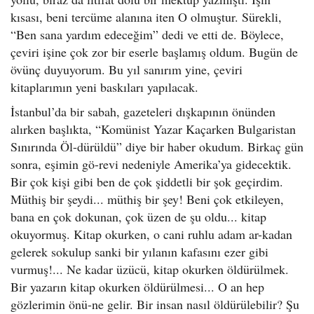
kısası, beni tercüme alanına iten O olmuştur. Sürekli,
“Ben sana yardım edeceğim” dedi ve etti de. Böylece,
çeviri işine çok zor bir eserle başlamış oldum. Bugün de
övünç duyuyorum. Bu yıl sanırım yine, çeviri
kitaplarımın yeni baskıları yapılacak.
İstanbul’da bir sabah, gazeteleri dışkapının önünden
alırken başlıkta, “Komünist Yazar Kaçarken Bulgaristan
Sınırında Öl-dürüldü” diye bir haber okudum. Birkaç gün
sonra, eşimin gö-revi nedeniyle Amerika’ya gidecektik.
Bir çok kişi gibi ben de çok şiddetli bir şok geçirdim.
Müthiş bir şeydi... müthiş bir şey! Beni çok etkileyen,
bana en çok dokunan, çok üzen de şu oldu... kitap
okuyormuş. Kitap okurken, o cani ruhlu adam ar-kadan
gelerek sokulup sanki bir yılanın kafasını ezer gibi
vurmuş!... Ne kadar üzücü, kitap okurken öldürülmek.
Bir yazarın kitap okurken öldürülmesi... O an hep
gözlerimin önü-ne gelir. Bir insan nasıl öldürülebilir? Şu