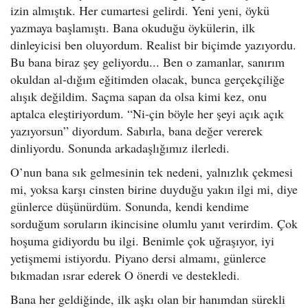
izin almıştık. Her cumartesi gelirdi. Yeni yeni, öykü
yazmaya başlamıştı. Bana okuduğu öykülerin, ilk
dinleyicisi ben oluyordum. Realist bir biçimde yazıyordu.
Bu bana biraz şey geliyordu... Ben o zamanlar, sanırım
okuldan al-dığım eğitimden olacak, bunca gerçekçiliğe
alışık değildim. Saçma sapan da olsa kimi kez, onu
aptalca eleştiriyordum. “Ni-çin böyle her şeyi açık açık
yazıyorsun” diyordum. Sabırla, bana değer vererek
dinliyordu. Sonunda arkadaşlığımız ilerledi.
O’nun bana sık gelmesinin tek nedeni, yalnızlık çekmesi
mi, yoksa karşı cinsten birine duyduğu yakın ilgi mi, diye
günlerce düşünürdüm. Sonunda, kendi kendime
sorduğum soruların ikincisine olumlu yanıt verirdim. Çok
hoşuma gidiyordu bu ilgi. Benimle çok uğraşıyor, iyi
yetişmemi istiyordu. Piyano dersi almamı, günlerce
bıkmadan ısrar ederek O önerdi ve destekledi.
Bana her geldiğinde, ilk aşkı olan bir hanımdan sürekli