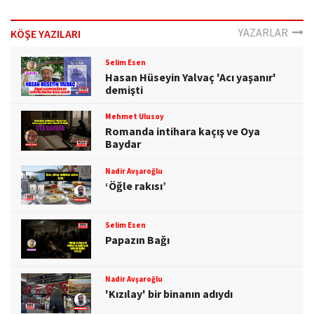
YAZARLAR
KÖŞE YAZILARI
Selim Esen
Hasan Hüseyin Yalvaç 'Acı yaşanır'
demişti
Mehmet Ulusoy
Romanda intihara kaçış ve Oya
Baydar
Nadir Avşaroğlu
‘Öğle rakısı’
Selim Esen
Papazın Bağı
Nadir Avşaroğlu
'Kızılay' bir binanın adıydı