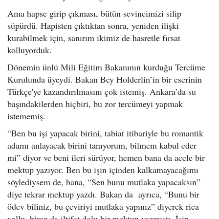
Ama hapse girip çıkması, bütün sevincimizi silip
süpürdü. Hapisten çıktıktan sonra, yeniden ilişki
kurabilmek için, sanırım ikimiz de hasretle fırsat
kolluyorduk.
Dönemin ünlü Mili Eğitim Bakanının kurduğu Tercüme
Kurulunda üyeydi. Bakan Bey Holderlin’in bir eserinin
Türkçe'ye kazandırılmasını çok istemiş. Ankara’da su
başındakilerden hiçbiri, bu zor tercümeyi yapmak
istememiş.
“Ben bu işi yapacak birini, tabiat itibariyle bu romantik
adamı anlayacak birini tanıyorum, bilmem kabul eder
mi” diyor ve beni ileri sürüyor, hemen bana da acele bir
mektup yazıyor. Ben bu işin içinden kalkamayacağımı
söylediysem de, bana, “Sen bunu mutlaka yapacaksın”
diye tekrar mektup yazdı. Bakan da ayrıca, “Bunu bir
ödev biliniz, bu çeviriyi mutlaka yapınız” diyerek rica
yollu, biraz da iltifat dolu bir mektup yazmıştı. İşin