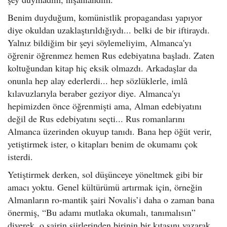
Benim duyduğum, komünistlik propagandası yapıyor
diye okuldan uzaklaştırıldığıydı... belki de bir iftiraydı.
Yalnız bildiğim bir şeyi söylemeliyim, Almanca'yı
öğrenir öğrenmez hemen Rus edebiyatına başladı. Zaten
koltuğundan kitap hiç eksik olmazdı. Arkadaşlar da
onunla hep alay ederlerdi... hep sözlüklerle, imlâ
kılavuzlarıyla beraber geziyor diye. Almanca'yı
hepimizden önce öğrenmişti ama, Alman edebiyatını
değil de Rus edebiyatını seçti... Rus romanlarını
Almanca üzerinden okuyup tanıdı. Bana hep öğüt verir,
yetiştirmek ister, o kitapları benim de okumamı çok
isterdi.
Yetiştirmek derken, sol düşünceye yöneltmek gibi bir
amacı yoktu. Genel kültürümü artırmak için, örneğin
Almanların ro-mantik şairi Novalis’i daha o zaman bana
önermiş, “Bu adamı mutlaka okumalı, tanımalısın”
diyerek, o şairin şiirlerinden birinin bir kıtasını yazarak