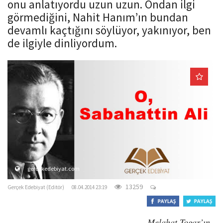
onu anlatıyordu uzun uzun. Ondan ilgi
o
görmediğini, Nahit Hanım’ın bundan
n
devamlı kaçtığını söylüyor, yakınıyor, ben
de ilgiyle dinliyordum.
gercekedebiyat.com
13259
Gerçek Edebiyat (Editör)
08.04.2014 23:19
Melahat Togar’ın