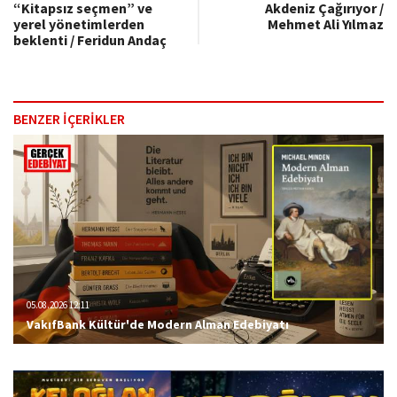
Akdeniz Çağırıyor /
“Kitapsız seçmen” ve
Mehmet Ali Yılmaz
yerel yönetimlerden
beklenti / Feridun Andaç
BENZER İÇERİKLER
05.08.2026 12:11
VakıfBank Kültür'de Modern Alman Edebiyatı