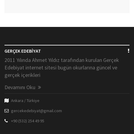
GERÇEK EDEBİYAT
2011 Yılında Ahmet Yıldız tarafından kurulan Gerçek
Edebiyat internet sitesi bugün okurlarına güncel ve
gerçek içerikleri
Devamını Oku
Ankara / Türkiye
gercekedebiyat@gmail.com
+90 (532) 254 49 95