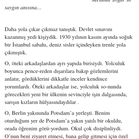
saygın anısına...
Daha yola çıkar çıkmaz tanıştık. Devlet sınavını
kazanmış yedi kişiydik. 1930 yılının kasım ayında soğuk
bir İstanbul sabahı, deniz sisler içindeyken trenle yola
çıkmıştık.
O, öteki arkadaşlardan ayrı yapıda birisiydi. Yolculuk
boyunca pence-reden dışarılara bakıp gözlemlerini
anlatır, gördüklerini dikkatle inceler kendince
yorumlardı. Öteki arkadaşlar ise, yolculuk so-nunda
görecekleri yeni bir ülkenin sevinciyle işin dalgasında,
sarışın kızların hülyasındaydılar .
O, Berlin yakınında Potsdam’a yerleşti. Benim
oturduğum yer de Potsdam’a yakın yatılı bir okuldu,
orada öğrenim görü-yordum. Okul çok disiplinliydi.
O’nun beni ziyaret etmesi, bana gelip gitmesi için özel