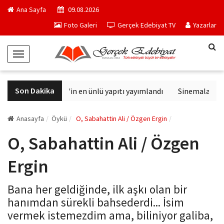
Ana Sayfa
09.08.2026
Foto Galeri
Gerçek Edebiyat TV
Yazarlar
T
o
g
Son Dakika
Philip K. Dick'in en ünlü yapıtı yayımlandı
Sinemalarda bu 
g
l
e
Anasayfa
Öykü
O, Sabahattin Ali / Özgen Ergin
N
O, Sabahattin Ali / Özgen
a
v
Ergin
i
g
Bana her geldiğinde, ilk aşkı olan bir
a
hanımdan sürekli bahsederdi... İsim
t
vermek istemezdim ama, biliniyor galiba,
i