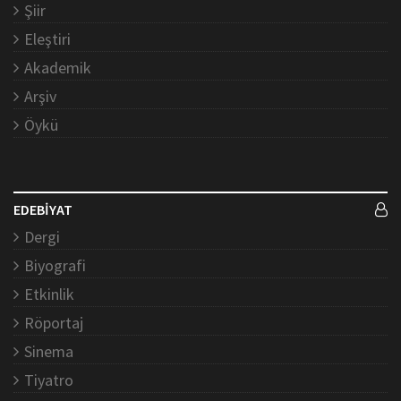
Şiir
Eleştiri
Akademik
Arşiv
Öykü
EDEBİYAT
Dergi
Biyografi
Etkinlik
Röportaj
Sinema
Tiyatro