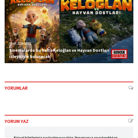
08.08.2026 02:12
Sinemalarda bu hafta Keloğlan ve Hayvan Dostları
izleyiciyle buluşacak
YORUMLAR
YORUM YAZ
Kişisel bilgileriniz paylaşılmayacaktır. Yorumunuz onaylandıktan