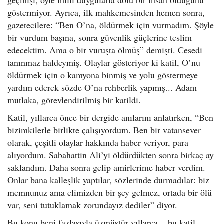
göstermiyor. Ayrıca, ilk mahkemesinden hemen sonra,
gazetecilere: “Ben O’na, öldürmek için vurmadım. Şöyle
bir vurdum başına, sonra güvenlik güçlerine teslim
edecektim. Ama o bir vuruşta ölmüş” demişti. Cesedi
tanınmaz haldeymiş. Olaylar gösteriyor ki katil, O’nu
öldürmek için o kamyona binmiş ve yolu göstermeye
yardım ederek sözde O’na rehberlik yapmış... Adam
mutlaka, görevlendirilmiş bir katildi.
Katil, yıllarca önce bir dergide anılarını anlatırken, “Ben
bizimkilerle birlikte çalışıyordum. Ben bir vatansever
olarak, çeşitli olaylar hakkında haber veriyor, para
alıyordum. Sabahattin Ali’yi öldürdükten sonra birkaç ay
saklandım. Daha sonra gelip amirlerime haber verdim.
Onlar bana kalleşlik yaptılar, sözlerinde durmadılar: biz
memnunuz ama elimizden bir şey gelmez, ortada bir ölü
var, seni tutuklamak zorundayız dediler” diyor.
Bu konu beni fazlasıyla üzmüştür yıllarca... bu katil