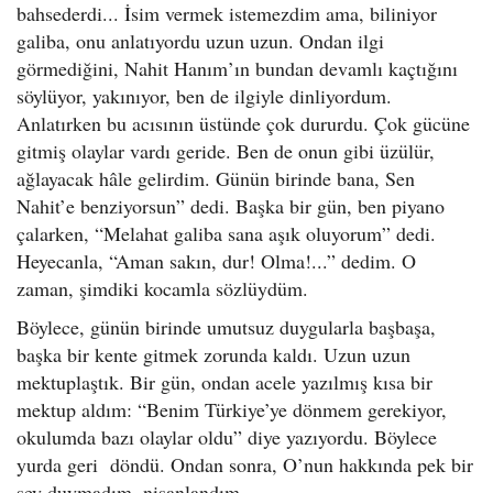
bahsederdi... İsim vermek istemezdim ama, biliniyor
galiba, onu anlatıyordu uzun uzun. Ondan ilgi
görmediğini, Nahit Hanım’ın bundan devamlı kaçtığını
söylüyor, yakınıyor, ben de ilgiyle dinliyordum.
Anlatırken bu acısının üstünde çok dururdu. Çok gücüne
gitmiş olaylar vardı geride. Ben de onun gibi üzülür,
ağlayacak hâle gelirdim. Günün birinde bana, Sen
Nahit’e benziyorsun” dedi. Başka bir gün, ben piyano
çalarken, “Melahat galiba sana aşık oluyorum” dedi.
Heyecanla, “Aman sakın, dur! Olma!...” dedim. O
zaman, şimdiki kocamla sözlüydüm.
Böylece, günün birinde umutsuz duygularla başbaşa,
başka bir kente gitmek zorunda kaldı. Uzun uzun
mektuplaştık. Bir gün, ondan acele yazılmış kısa bir
mektup aldım: “Benim Türkiye’ye dönmem gerekiyor,
okulumda bazı olaylar oldu” diye yazıyordu. Böylece
yurda geri döndü. Ondan sonra, O’nun hakkında pek bir
şey duymadım, nişanlandım.