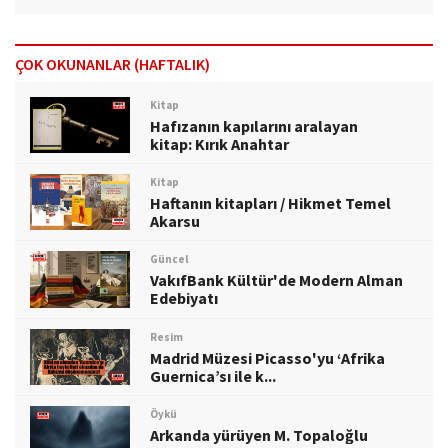
ÇOK OKUNANLAR (HAFTALIK)
Kitap
Hafızanın kapılarını aralayan
kitap: Kırık Anahtar
Kitap
Haftanın kitapları / Hikmet Temel
Akarsu
Güncel
VakıfBank Kültür'de Modern Alman
Edebiyatı
Resim
Madrid Müzesi Picasso'yu ‘Afrika
Guernica’sı ile k...
Öykü
Arkanda yürüyen M. Topaloğlu