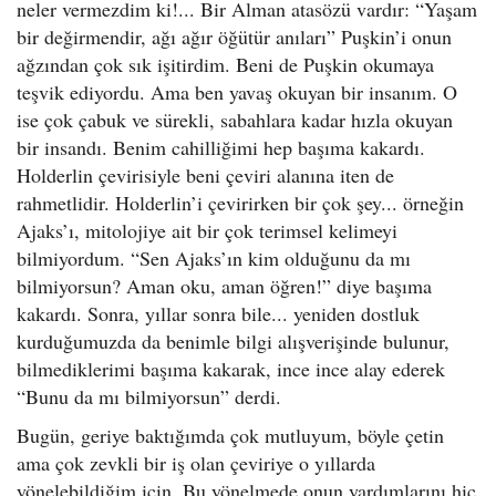
neler vermezdim ki!... Bir Alman atasözü vardır: “Yaşam
bir değirmendir, ağı ağır öğütür anıları” Puşkin’i onun
ağzından çok sık işitirdim. Beni de Puşkin okumaya
teşvik ediyordu. Ama ben yavaş okuyan bir insanım. O
ise çok çabuk ve sürekli, sabahlara kadar hızla okuyan
bir insandı. Benim cahilliğimi hep başıma kakardı.
Holderlin çevirisiyle beni çeviri alanına iten de
rahmetlidir. Holderlin’i çevirirken bir çok şey... örneğin
Ajaks’ı, mitolojiye ait bir çok terimsel kelimeyi
bilmiyordum. “Sen Ajaks’ın kim olduğunu da mı
bilmiyorsun? Aman oku, aman öğren!” diye başıma
kakardı. Sonra, yıllar sonra bile... yeniden dostluk
kurduğumuzda da benimle bilgi alışverişinde bulunur,
bilmediklerimi başıma kakarak, ince ince alay ederek
“Bunu da mı bilmiyorsun” derdi.
Bugün, geriye baktığımda çok mutluyum, böyle çetin
ama çok zevkli bir iş olan çeviriye o yıllarda
yönelebildiğim için. Bu yönelmede onun yardımlarını hiç