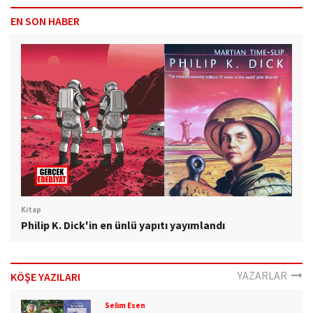
EN SON HABER
Kitap
Philip K. Dick'in en ünlü yapıtı yayımlandı
YAZARLAR
KÖŞE YAZILARI
Selim Esen