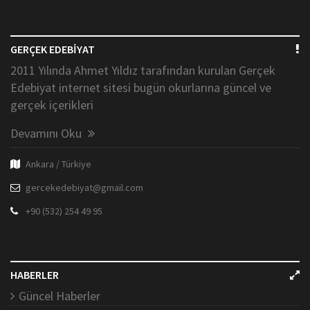
GERÇEK EDEBİYAT
2011 Yılında Ahmet Yıldız tarafından kurulan Gerçek
Edebiyat internet sitesi bugün okurlarına güncel ve
gerçek içerikleri
Devamını Oku
Ankara / Türkiye
gercekedebiyat@gmail.com
+90 (532) 254 49 95
HABERLER
Güncel Haberler