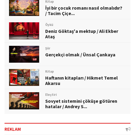
Kitap
İyi bir çocuk romanı nasıl olmalıdır?
/ Tacim Çiçe...
Öykü
Deniz Göktaş'a mektup / Ali Ekber
Ataş
Şiir
Gerçekçi olmak / Ünsal Çankaya
Kitap
Haftanın kitapları / Hikmet Temel
Akarsu
Eleştiri
Sovyet sistemini çöküşe götüren
hatalar / Andrey S...
REKLAM