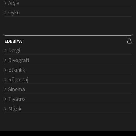
Arşiv
Öykü
EDEBİYAT
Dergi
Biyografi
Etkinlik
Röportaj
Sinema
Tiyatro
Müzik