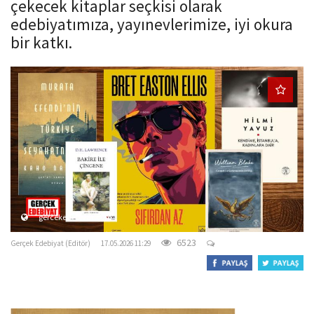
çekecek kitaplar seçkisi olarak
o
edebiyatımıza, yayınevlerimize, iyi okura
n
bir katkı.
gercekedebiyat.com
6523
Gerçek Edebiyat (Editör)
17.05.2026 11:29