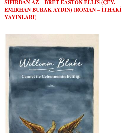
SIFIRDAN AZ – BRET EASTON ELLIS (ÇEV.
EMİRHAN BURAK AYDIN) (ROMAN – İTHAKİ
YAYINLARI)