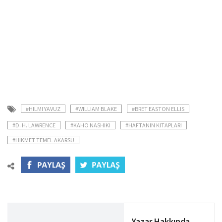
#HILMI YAVUZ
#WILLIAM BLAKE
#BRET EASTON ELLIS
#D. H. LAWRENCE
#KAHO NASHIKI
#HAFTANIN KITAPLARI
#HIKMET TEMEL AKARSU
Yazar Hakkında