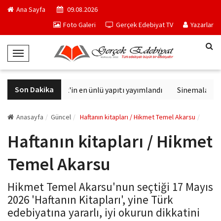
Ana Sayfa
09.08.2026
Foto Galeri
Gerçek Edebiyat TV
Yazarlar
T
o
g
Son Dakika
Philip K. Dick'in en ünlü yapıtı yayımlandı
Sinemalarda bu 
g
l
e
Anasayfa
Güncel
Haftanın kitapları / Hikmet Temel Akarsu
N
Haftanın kitapları / Hikmet
a
v
Temel Akarsu
i
g
Hikmet Temel Akarsu'nun seçtiği 17 Mayıs
a
2026 'Haftanın Kitapları', yine Türk
t
edebiyatına yararlı, iyi okurun dikkatini
i