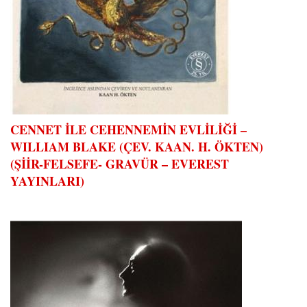
CENNET İLE CEHENNEMİN EVLİLİĞİ –
WILLIAM BLAKE (ÇEV. KAAN. H. ÖKTEN)
(ŞİİR-FELSEFE- GRAVÜR – EVEREST
YAYINLARI)