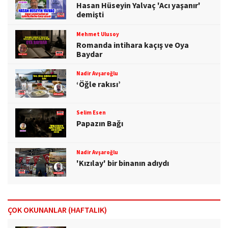
Hasan Hüseyin Yalvaç 'Acı yaşanır'
demişti
Mehmet Ulusoy
Romanda intihara kaçış ve Oya
Baydar
Nadir Avşaroğlu
‘Öğle rakısı’
Selim Esen
Papazın Bağı
Nadir Avşaroğlu
'Kızılay' bir binanın adıydı
ÇOK OKUNANLAR (HAFTALIK)