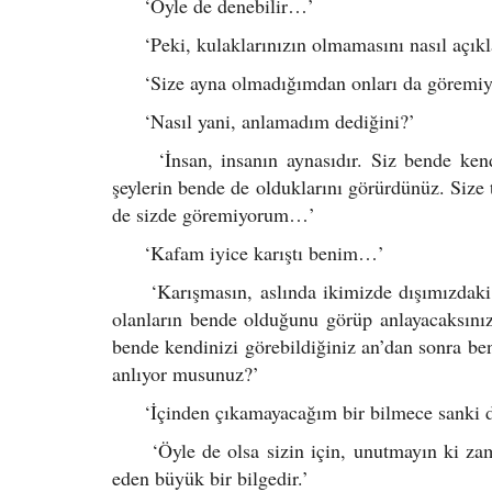
‘Öyle de denebilir…’
‘Peki, kulaklarınızın olmamasını nasıl açıkl
‘Size ayna olmadığımdan onları da göremi
‘Nasıl yani, anlamadım dediğini?’
‘İnsan, insanın aynasıdır. Siz bende kendi
şeylerin bende de olduklarını görürdünüz. Size
de sizde göremiyorum…’
‘Kafam iyice karıştı benim…’
‘Karışmasın, aslında ikimizde dışımızdaki i
olanların bende olduğunu görüp anlayacaksınız
bende kendinizi görebildiğiniz an’dan sonra ben
anlıyor musunuz?’
‘İçinden çıkamayacağım bir bilmece sanki de
‘Öyle de olsa sizin için, unutmayın ki zama
eden büyük bir bilgedir.’