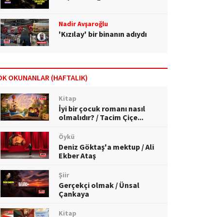
Nadir Avşaroğlu
'Kızılay' bir binanın adıydı
OK OKUNANLAR (HAFTALIK)
Kitap
İyi bir çocuk romanı nasıl
olmalıdır? / Tacim Çiçe...
Öykü
Deniz Göktaş'a mektup / Ali
Ekber Ataş
Şiir
Gerçekçi olmak / Ünsal
Çankaya
Kitap