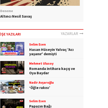
Deneme
Altıncı Nesil Savaş
YAZARLAR
ÖŞE YAZILARI
Selim Esen
Hasan Hüseyin Yalvaç 'Acı
yaşanır' demişti
Mehmet Ulusoy
Romanda intihara kaçış ve
Oya Baydar
Nadir Avşaroğlu
‘Öğle rakısı’
Selim Esen
Papazın Bağı