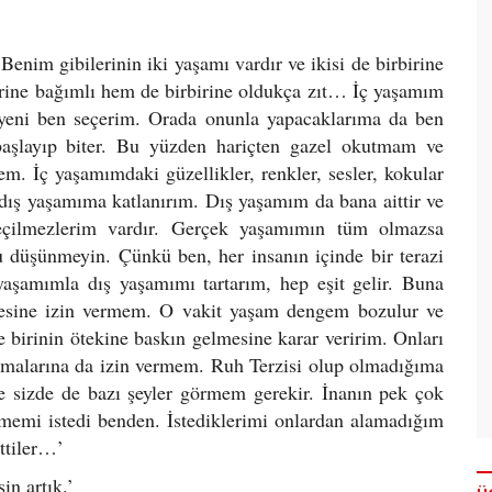
im gibilerinin iki yaşamı vardır ve ikisi de birbirine
irine bağımlı hem de birbirine oldukça zıt… İç yaşamım
teyeni ben seçerim. Orada onunla yapacaklarıma da ben
 başlayıp biter. Bu yüzden hariçten gazel okutmam ve
. İç yaşamımdaki güzellikler, renkler, sesler, kokular
 dış yaşamıma katlanırım. Dış yaşamım da bana aittir ve
çilmezlerim vardır. Gerçek yaşamımın tüm olmazsa
u düşünmeyin. Çünkü ben, her insanın içinde bir terazi
yaşamımla dış yaşamımı tartarım, hep eşit gelir. Buna
lmesine izin vermem. O vakit yaşam dengem bozulur ve
 birinin ötekine baskın gelmesine karar veririm. Onları
 olmalarına da izin vermem. Ruh Terzisi olup olmadığıma
e sizde de bazı şeyler görmem gerekir. İnanın pek çok
rmemi istedi benden. İstediklerimi onlardan alamadığım
ttiler…’
n artık.’