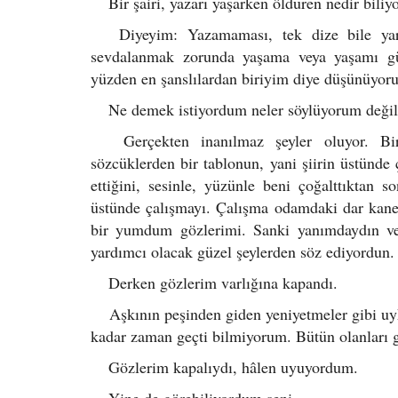
Bir şairi, yazarı yaşarken öldüren nedir bili
Diyeyim: Yazamaması, tek dize bile yar
sevdalanmak zorunda yaşama veya yaşamı güz
yüzden en şanslılardan biriyim diye düşünüyor
Ne demek istiyordum neler söylüyorum deği
Gerçekten inanılmaz şeyler oluyor. Biri
sözcüklerden bir tablonun, yani şiirin üstünde
ettiğini, sesinle, yüzünle beni çoğalttıktan s
üstünde çalışmayı. Çalışma odamdaki dar kane
bir yumdum gözlerimi. Sanki yanımdaydın v
yardımcı olacak güzel şeylerden söz ediyordun.
Derken gözlerim varlığına kapandı.
Aşkının peşinden giden yeniyetmeler gibi uyk
kadar zaman geçti bilmiyorum. Bütün olanları 
Gözlerim kapalıydı, hâlen uyuyordum.
Yine de görebiliyordum seni.