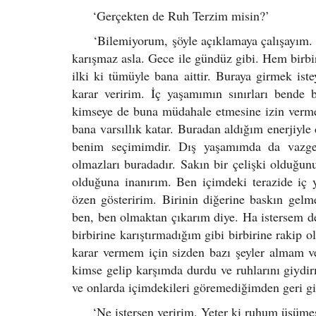
‘Gerçekten de Ruh Terzim misin?’
‘Bilemiyorum, şöyle açıklamaya çalışayım. Ben
karışmaz asla. Gece ile gündüz gibi. Hem birb
ilki ki tümüyle bana aittir. Buraya girmek is
karar veririm. İç yaşamımın sınırları bende
kimseye de buna müdahale etmesine izin vermem
bana varsıllık katar. Buradan aldığım enerjiyle
benim seçimimdir. Dış yaşamımda da vazge
olmazları buradadır. Sakın bir çelişki olduğun
olduğuna inanırım. Ben içimdeki terazide iç 
özen gösteririm. Birinin diğerine baskın ge
ben, ben olmaktan çıkarım diye. Ha istersem de
birbirine karıştırmadığım gibi birbirine rakip
karar vermem için sizden bazı şeyler almam v
kimse gelip karşımda durdu ve ruhlarını giydi
ve onlarda içimdekileri göremediğimden geri gi
‘Ne istersen veririm. Yeter ki ruhum üşümesi