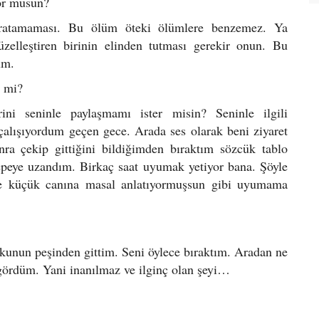
yor musun?
atamaması. Bu ölüm öteki ölümlere benzemez. Ya
elleştiren birinin elinden tutması gerekir onun. Bu
um.
l mi?
ni seninle paylaşmamı ister misin? Seninle ilgili
 çalışıyordum geçen gece. Arada ses olarak beni ziyaret
onra çekip gittiğini bildiğimden bıraktım sözcük tablo
peye uzandım. Birkaç saat uyumak yetiyor bana. Şöyle
e küçük canına masal anlatıyormuşsun gibi uyumama
unun peşinden gittim. Seni öylece bıraktım. Aradan ne
gördüm. Yani inanılmaz ve ilginç olan şeyi…