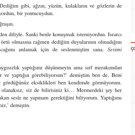
im gibi, ağzın, yüzün, kulakların ve gözlerin de
yordun, bir yontucuydun.
raşın.
n diliyle. Sanki benle konuşmak istemiyordun. Israrcı
l örtü olmasına rağmen dediğim duyularının olmadığını
Ç
ayacağımı anlamak için de seslenmiştim sana.
Sesimi
gısızlık yaptığımı düşünmeyin ama sırf merakımdan
or ve yaptığın görebiliyorsun?’ demiştim ben de. Beni
e gördüğünüz eksiklikleri ben kendimde görmüyorum.
olanaksız, siz de bilirisiniz ki… Mermerdeki şey her
ıkan sesle ne yapmam gerektiğini biliyorum. Yaptığımı
eniz,’ demiştin.