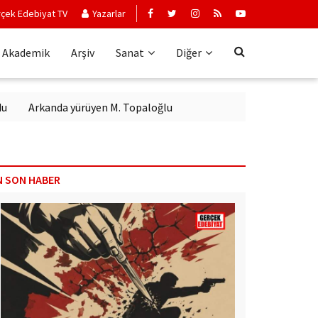
çek Edebiyat TV
Yazarlar
Akademik
Arşiv
Sanat
Diğer
rkanda yürüyen M. Topaloğlu
N SON HABER