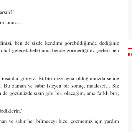
arsın?’
yorsunuz…’
nizi, ben de sizde kendimi görebildiğimde dediğiniz
 tuhaf gelecek belki ama bende görmediğiniz şeyleri ben
R
nsanlar gibiyiz. Birbirimize ayna olduğumuzda sende
. Bu zaman ve sabır isteyen bir sonuç, maalesef... Siz
 de gözünüzde sizin gibi biri olacağım, ama farklı biri;
diklerin.’
n ve sabır her bilmeceyi bize, çözmemiz için yardım