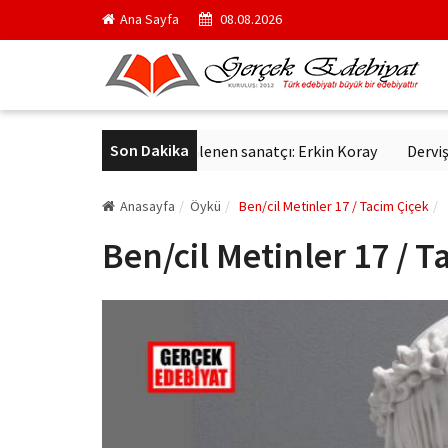
Ana Sayfa
08.08.2026
Son Dakika
yıldır aynı sevgiyle dinlenen sanatçı: Erkin Koray
Derviş Zaim s
Anasayfa
Öykü
Ben/cil Metinler 17 / Tacim Çiçek
Ben/cil Metinler 17 / T