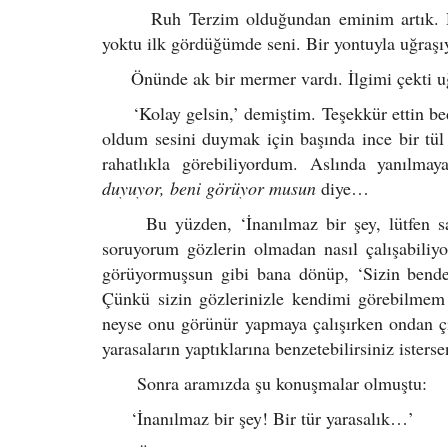
Ruh Terzim olduğundan eminim artık. Dediğ
yoktu ilk gördüğümde seni. Bir yontuyla uğraşı
Önünde ak bir mermer vardı. İlgimi çekti uğ
‘Kolay gelsin,’ demiştim. Teşekkür ettin bede
oldum sesini duymak için başında ince bir tü
rahatlıkla görebiliyordum. Aslında yanılm
duyuyor, beni görüyor musun
diye…
Bu yüzden, ‘İnanılmaz bir şey, lütfen say
soruyorum gözlerin olmadan nasıl çalışabiliy
görüyormuşsun gibi bana dönüp, ‘Sizin bend
Çünkü sizin gözlerinizle kendimi görebilmem 
neyse onu görünür yapmaya çalışırken ondan ç
yarasaların yaptıklarına benzetebilirsiniz isters
Sonra aramızda şu konuşmalar olmuştu:
‘İnanılmaz bir şey! Bir tür yarasalık…’