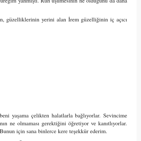
yüreğim yanmıştı. Ruh üşümesinin ne olduğunu da daha
güzelliklerinin yerini alan İrem güzelliğinin iç açıcı
ni yaşama çelikten halatlarla bağlıyorlar. Sevincime
nın ne olmaması gerektiğini öğretiyor ve kanıtlıyorlar.
 Bunun için sana binlerce kere teşekkür ederim.