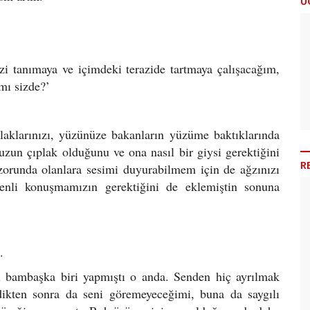
Ü
tanımaya ve içimdeki terazide tartmaya çalışacağım,
mı sizde?’
aklarınızı, yüzünüze bakanların yüzüme baktıklarında
uzun çıplak olduğunu ve ona nasıl bir giysi gerektiğini
R
zorunda olanlara sesimi duyurabilmem için de ağzınızı
-benli konuşmamızın gerektiğini de eklemiştin sonuna
.
mbaşka biri yapmıştı o anda. Senden hiç ayrılmak
dikten sonra da seni göremeyeceğimi, buna da saygılı