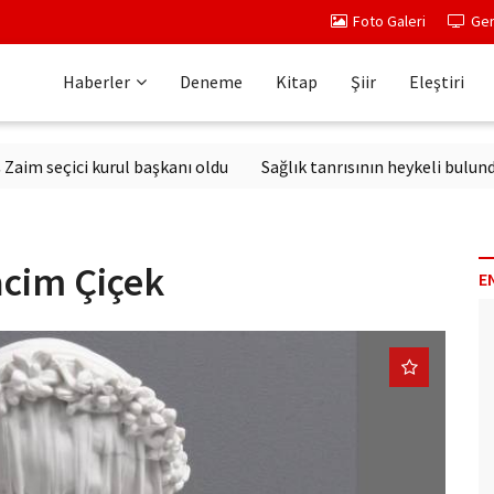
Foto Galeri
Ger
Haberler
Deneme
Kitap
Şiir
Eleştiri
eçici kurul başkanı oldu
Sağlık tanrısının heykeli bulundu
A
acim Çiçek
E