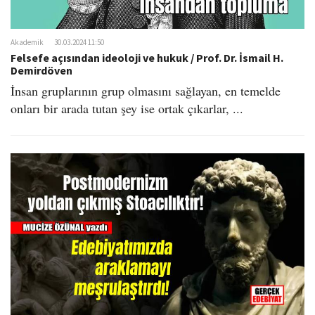
o
n
Akademik
30.03.2024 11:50
Felsefe açısından ideoloji ve hukuk / Prof. Dr. İsmail H.
Demirdöven
İnsan gruplarının grup olmasını sağlayan, en temelde
onları bir arada tutan şey ise ortak çıkarlar, ...