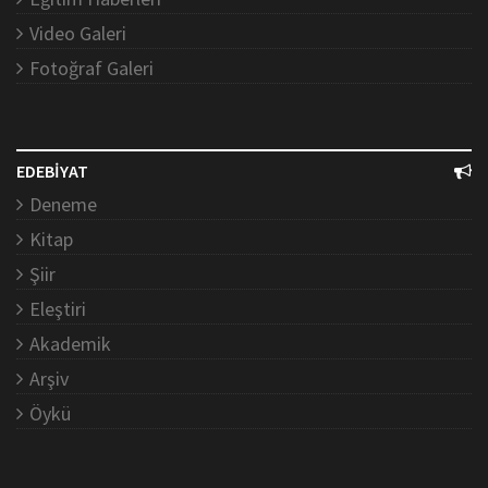
Video Galeri
Fotoğraf Galeri
EDEBİYAT
Deneme
Kitap
Şiir
Eleştiri
Akademik
Arşiv
Öykü