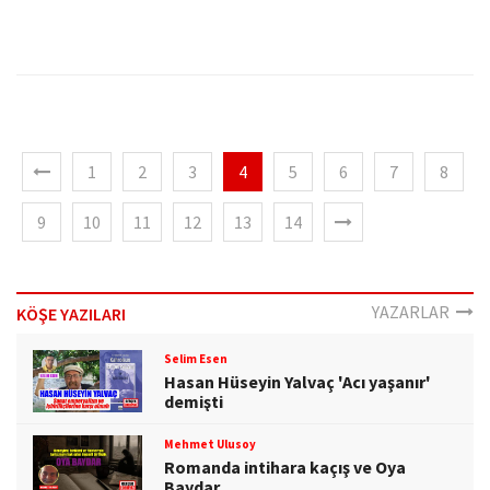
1
2
3
4
5
6
7
8
9
10
11
12
13
14
YAZARLAR
KÖŞE YAZILARI
Selim Esen
Hasan Hüseyin Yalvaç 'Acı yaşanır'
demişti
Mehmet Ulusoy
Romanda intihara kaçış ve Oya
Baydar