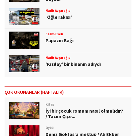
Nadir Avşaroğlu
‘Öğle rakısı’
Selim Esen
Papazın Bağı
Nadir Avşaroğlu
'Kızılay' bir binanın adıydı
ÇOK OKUNANLAR (HAFTALIK)
Kitap
İyi bir çocuk romanı nasıl olmalıdır?
/ Tacim Çiçe...
Öykü
Deniz Göktaş'a mektup / Ali Ekber