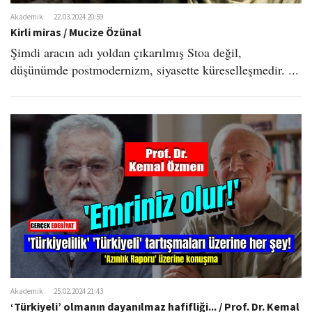
Akademik
22.03.2024 20:59
Kirli miras / Mucize Özünal
Şimdi aracın adı yoldan çıkarılmış Stoa değil,
düşünümde postmodernizm, siyasette küreselleşmedir. ...
Akademik
25.02.2024 21:43
‘Türkiyeli’ olmanın dayanılmaz hafifliği... / Prof. Dr. Kemal