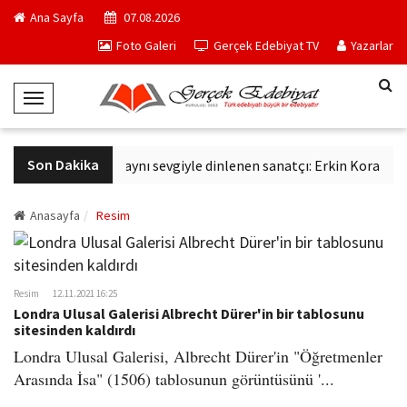
Ana Sayfa
07.08.2026
Foto Galeri
Gerçek Edebiyat TV
Yazarlar
T
o
g
Son Dakika
Altmış yıldır aynı sevgiyle dinlenen sanatçı: Erkin Koray
g
l
e
Anasayfa
Resim
N
a
v
Resim
12.11.2021 16:25
i
Londra Ulusal Galerisi Albrecht Dürer'in bir tablosunu
g
sitesinden kaldırdı
a
Londra Ulusal Galerisi, Albrecht Dürer'in "Öğretmenler
t
Arasında İsa" (1506) tablosunun görüntüsünü '...
i