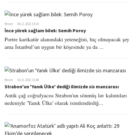
o
n
Resim
06.11.2021 14:18
İnce yürek sağlam bilek: Semih Poroy
Portre karikatür alanındaki yeteneğini, hiç olmayacak şey
ama İstanbul’un uygun bir köşesinde ya da ...
Resim
03.11.2021 15:48
Strabon'un 'Yanık Ülke' dediği ilimizde sis manzarası
Antik çağ coğrafyacısı Strabon'un sönmüş lav kalıntıları
nedeniyle 'Yanık Ülke' olarak isimlendirdiğ...