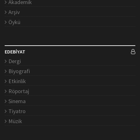
Akademik
Arşiv
Öykü
EDEBİYAT
Dergi
Biyografi
Etkinlik
Röportaj
Sinema
Tiyatro
Müzik