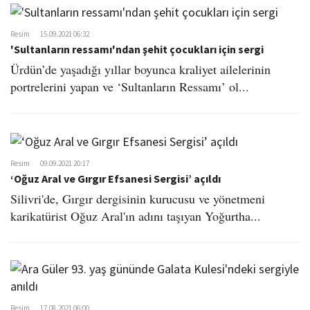
Resim
15.09.2021 06:32
'Sultanların ressamı'ndan şehit çocukları için sergi
Ürdün’de yaşadığı yıllar boyunca kraliyet ailelerinin
portrelerini yapan ve ‘Sultanların Ressamı’ ol...
Resim
09.09.2021 20:17
‘Oğuz Aral ve Gırgır Efsanesi Sergisi’ açıldı
Silivri'de, Gırgır dergisinin kurucusu ve yönetmeni
karikatürist Oğuz Aral'ın adını taşıyan Yoğurtha...
Resim
17.08.2021 06:00