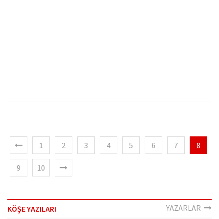
1
2
3
4
5
6
7
8
9
10
YAZARLAR
KÖŞE YAZILARI