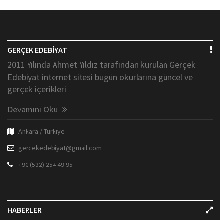
GERÇEK EDEBİYAT
2011 Yılında Ahmet Yıldız tarafından kurulan Gerçek
Edebiyat internet sitesi bugün okurlarına güncel ve
gerçek içerikleri
Devamını Oku
Ankara / Türkiye
gercekedebiyat@gmail.com
+90 (532) 254 49 95
HABERLER