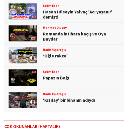
Selim Esen
Hasan Hüseyin Yalvaç 'Acı yaşanır'
demişti
Mehmet Ulusoy
Romanda intihara kaçış ve Oya
Baydar
Nadir Avşaroğlu
‘Öğle rakısı’
Selim Esen
Papazın Bağı
Nadir Avşaroğlu
'Kızılay' bir binanın adıydı
ÇOK OKUNANLAR (HAFTALIK)