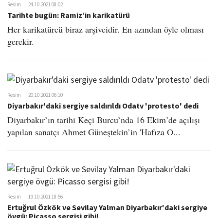
Resim
24.10.2021 08:02
Tarihte bugün: Ramiz’in karikatürü
Her karikatürcü biraz arşivcidir. En azından öyle olması
gerekir.
Resim
20.10.2021 06:10
Diyarbakır'daki sergiye saldırıldı Odatv 'protesto' dedi
Diyarbakır’ın tarihi Keçi Burcu’nda 16 Ekim’de açılışı
yapılan sanatçı Ahmet Güneştekin’in 'Hafıza O...
Resim
19.10.2021 18:56
Ertuğrul Özkök ve Sevilay Yalman Diyarbakır'daki sergiye
övgü: Picasso sergisi gibi!