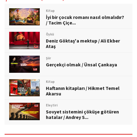
Kitap
İyi bir çocuk romanı nasıl olmalıdır?
/ Tacim Çiçe...
Öykü
Deniz Göktaş'a mektup / Ali Ekber
Ataş
Şiir
Gerçekçi olmak / Ünsal Çankaya
Kitap
Haftanın kitapları / Hikmet Temel
Akarsu
Eleştiri
Sovyet sistemini çöküşe götüren
hatalar / Andrey S...