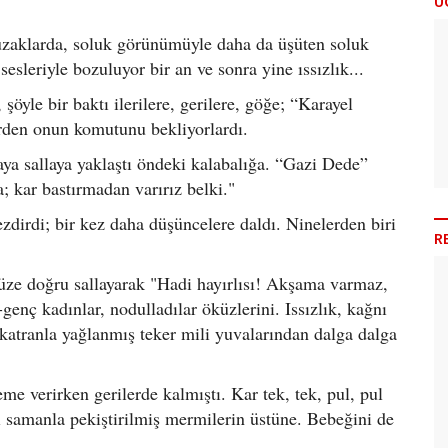
Ü
, uzaklarda, soluk görünümüyle daha da üşüten soluk
sesleriyle bozuluyor bir an ve sonra yine ıssızlık...
öyle bir baktı ilerilere, gerilere, göğe; “Karayel
yerden onun komutunu bekliyorlardı.
laya sallaya yaklaştı öndeki kalabalığa. “Gazi Dede”
; kar bastırmadan varırız belki."
zdirdi; bir kez daha düşüncelere daldı. Ninelerden biri
R
üze doğru sallayarak "Hadi hayırlısı! Akşama varmaz,
genç kadınlar, nodulladılar öküzlerini. Issızlık, kağnı
a katranla yağlanmış teker mili yuvalarından dalga dalga
me verirken gerilerde kalmıştı. Kar tek, tek, pul, pul
ı samanla pekiştirilmiş mermilerin üstüne. Bebeğini de