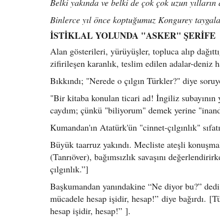
Belki yakında ve belki de çok çok uzun yılların 
Binlerce yıl önce koptuğumuz Kongurey taygal
İSTİKLAL YOLUNDA "ASKER" ŞERİFE
Alan gösterileri, yürüyüşler, topluca alıp dağıtt
zifirileşen karanlık, teslim edilen adalar-deniz h
Bıkkındı; "Nerede o çılgın Türkler?" diye soruy
"Bir kitaba konulan ticari ad! İngiliz subayını
caydım; çünkü "biliyorum" demek yerine "inandı
Kumandan'ın Atatürk'ün "cinnet-çılgınlık" sıfat
Büyük taarruz yakındı. Mecliste ateşli konuşma
(Tanrıöver), bağımsızlık savaşını değerlendirir
çılgınlık.”]
Başkumandan yanındakine “Ne diyor bu?” dedi v
mücadele hesap işidir, hesap!” diye bağırdı. [T
hesap işidir, hesap!” ].