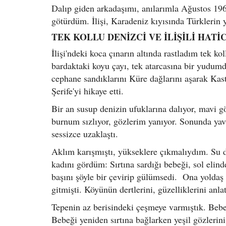
Dalıp giden arkadaşımı, anılarımla Ağustos 1969
götürdüm. İlişi, Karadeniz kıyısında Türklerin 
TEK KOLLU DENİZCİ VE İLİŞİLİ HATİ
İlişi'ndeki koca çınarın altında rastladım tek 
bardaktaki koyu çayı, tek atarcasına bir yudumd
cephane sandıklarını Küre dağlarını aşarak Kas
Şerife'yi hikaye etti.
Bir an susup denizin ufuklarına dalıyor, mavi gö
burnum sızlıyor, gözlerim yanıyor. Sonunda yava
sessizce uzaklaştı.
Aklım karışmıştı, yükseklere çıkmalıydım. Su 
kadını gördüm: Sırtına sardığı bebeği, sol elin
başını şöyle bir çevirip gülümsedi. Ona yoldaş
gitmişti. Köyünün dertlerini, güzelliklerini anla
Tepenin az berisindeki çeşmeye varmıştık. Bebeğ
Bebeği yeniden sırtına bağlarken yeşil gözlerin