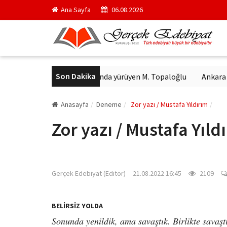
Ana Sayfa
06.08.2026
Son Dakika
ykeli bulundu
Arkanda yürüyen M. Topaloğlu
Ankara kedileri
Anasayfa
Deneme
Zor yazı / Mustafa Yıldırım
Zor yazı / Mustafa Yıld
gercekedebiyat.com
Gerçek Edebiyat (Editör)
21.08.2022 16:45
2109
BELİRSİZ YOLDA
Sonunda yenildik, ama savaştık. Birlikte sava