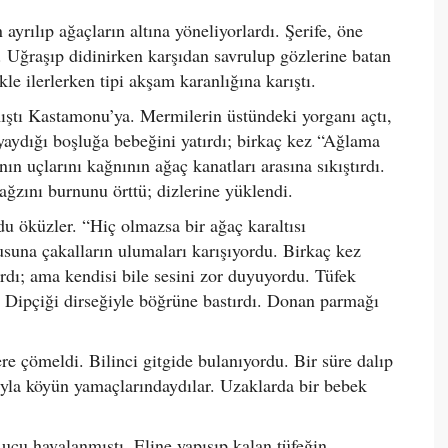
ayrılıp ağaçların altına yöneliyorlardı. Şerife, öne
. Uğraşıp didinirken karşıdan savrulup gözlerine batan
e ilerlerken tipi akşam karanlığına karıştı.
mıştı Kastamonu’ya. Mermilerin üstündeki yorganı açtı,
 yaydığı boşluğa bebeğini yatırdı; birkaç kez “Ağlama
ın uçlarını kağnının ağaç kanatları arasına sıkıştırdı.
ğzını burnunu örttü; dizlerine yüklendi.
du öküzler. “Hiç olmazsa bir ağaç karaltısı
usuna çakalların ulumaları karışıyordu. Birkaç kez
rdı; ama kendisi bile sesini zor duyuyordu. Tüfek
. Dipçiği dirseğiyle böğrüne bastırdı. Donan parmağı
e çömeldi. Bilinci gitgide bulanıyordu. Bir süre dalıp
sıyla köyün yamaçlarındaydılar. Uzaklarda bir bebek
ucu havalanmıştı. Eline yapışıp kalan tüfeğin