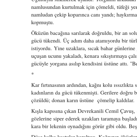
namlusundan kurtulmak için çömeldi, tüfeği yere d
namludan çekip koparınca canı yandı; haykırmak
kopmuştu.
Öküzün bacağına sarılarak doğruldu, bir an sol
gücü tükendi. Üç adım daha atamıyordu bir tür
istiyordu. Yine uzaklara, sıcak bahar günlerine 
uçuşan ucunu yakaladı, kenara sıkıştırmaya çalı
gücüyle yorgana asılıp kendisini üstüne attı. "
*
Kar fırtınasının ardından, kağnı kolu ıssızlıkta
kadınların da gücü tükenmişti. Gerilere doğru bağ
çözüldü; donan karın üstüne çömelip kaldılar.
Kışla kapısına çıkan Devrekanili Cemil Çavuş, Ş
gözlerine siper ederek uzakları taramaya başladı
kara bir lekenin oynadığını görür gibi oldu. Beş
Düşe kalka koştular karaltıya. Kağnının öküzler