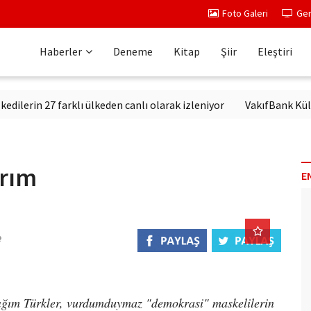
Foto Galeri
Ger
Haberler
Deneme
Kitap
Şiir
Eleştiri
n 27 farklı ülkeden canlı olarak izleniyor
VakıfBank Kültür'de
ırım
E
ştığım Türkler, vurdumduymaz "demokrasi" maskelilerin