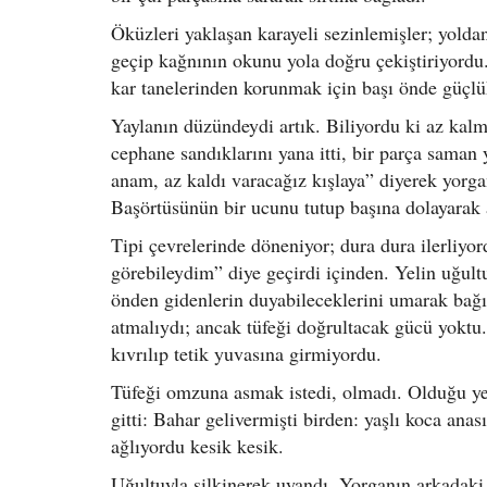
Öküzleri yaklaşan karayeli sezinlemişler; yoldan 
geçip kağnının okunu yola doğru çekiştiriyordu
kar tanelerinden korunmak için başı önde güçlükl
Yaylanın düzündeydi artık. Biliyordu ki az kal
cephane sandıklarını yana itti, bir parça saman
anam, az kaldı varacağız kışlaya” diyerek yorgan
Başörtüsünün bir ucunu tutup başına dolayarak a
Tipi çevrelerinde döneniyor; dura dura ilerliyor
görebileydim” diye geçirdi içinden. Yelin uğult
önden gidenlerin duyabileceklerini umarak bağı
atmalıydı; ancak tüfeği doğrultacak gücü yoktu
kıvrılıp tetik yuvasına girmiyordu.
Tüfeği omzuna asmak istedi, olmadı. Olduğu yer
gitti: Bahar gelivermişti birden: yaşlı koca ana
ağlıyordu kesik kesik.
Uğultuyla silkinerek uyandı. Yorganın arkadaki 