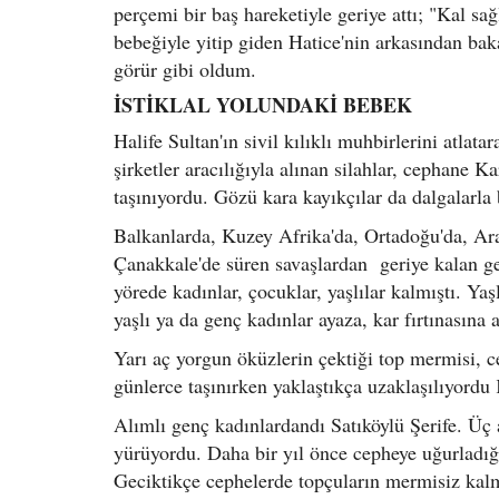
perçemi bir baş hareketiyle geriye attı; "Kal sa
bebeğiyle yitip giden Hatice'nin arkasından baka
görür gibi oldum.
İSTİKLAL YOLUNDAKİ BEBEK
Halife Sultan'ın sivil kılıklı muhbirlerini atlata
şirketler aracılığıyla alınan silahlar, cephane K
taşınıyordu. Gözü kara kayıkçılar da dalgalarla
Balkanlarda, Kuzey Afrika'da, Ortadoğu'da, Ara
Çanakkale'de süren savaşlardan geriye kalan gen
yörede kadınlar, çocuklar, yaşlılar kalmıştı. Ya
yaşlı ya da genç kadınlar ayaza, kar fırtınasına
Yarı aç yorgun öküzlerin çektiği top mermisi, c
günlerce taşınırken yaklaştıkça uzaklaşılıyord
Alımlı genç kadınlardandı Satıköylü Şerife. Üç 
yürüyordu. Daha bir yıl önce cepheye uğurladığ
Geciktikçe cephelerde topçuların mermisiz kalm