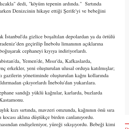
ğlıcakla" dedi, "köyüm tepenin ardında." Sırtında
rken Denizcinin hikaye ettiği Şerife'yi ve bebeğini
rak İstanbul'da gizlice boşaltılan depolardan ya da örtülü
aradeniz’den geçirilip İnebolu limanının açıklarına
 boğuşarak cephaneyi kıyıya indiriyorlardı.
bistan'da, Yemen'de, Mısır'da, Kafkaslarda,
ç erkekler, yeni oluşturulan ulusal orduya katılmışlar;
şlı gazilerin yönetiminde oluşturulan kağnı kollarında
 aldırmadan çıkıyorlardı İnebolu'dan yukarılara.
ephane sandığı yüklü kağnılar, karlarda, buzlarda
u Kastamonu.
aylık kızı sırtında, mavzeri omzunda, kağnının önü sıra
ı kocası aklına düştükçe birden canlanıyordu.
asından endişeleniyor, yüreği sıkışıyordu. Bebeği kimi