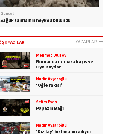
Güncel
Sağlık tanrısının heykeli bulundu
YAZARLAR
ÖŞE YAZILARI
Mehmet Ulusoy
Romanda intihara kaçış ve
Oya Baydar
Nadir Avşaroğlu
‘Öğle rakısı’
Selim Esen
Papazın Bağı
Nadir Avşaroğlu
'Kızılay' bir binanın adıydı