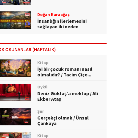
Doğan Karaağaç
İnsanlığın ilerlemesini
sağlayan iki neden
OK OKUNANLAR (HAFTALIK)
Kitap
İyi bir çocuk romanı nasıl
olmalıdır? / Tacim Çiçe...
Öykü
Deniz Göktaş'a mektup / Ali
Ekber Ataş
Şiir
Gerçekçi olmak / Ünsal
Çankaya
Kitap