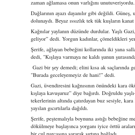
zaman ağlamasa onun varlığını unutuveriyordu.
Dağlarının ayazı dayanılır gibi değildi. Güneş
dolunaydı. Beyaz ıssızlık tek tük kuşların kanat 
Kağnılar yaylanın düzünde durdular. Yaşlı Gazi, ş
geliyor” dedi. Yorgun kadınlar, çömeldikleri 
Şerife, ağlayan bebeğini kollarında iki yana sal
dedi, "Kışlaya varmaya ne kaldı şunun şurasında
Gazi bir şey demedi; elini kısa ak saçlarında ge
"Burada geceleyemeyiz de hani!” dedi.
Gazi, üvendiresini kağnısının önündeki kara ök
kışlaya kavuşuruz” diye bağırdı. Doğruldu yaşlı-
tekerlerinin altında çatırdayan buz sesiyle, kar
yayılan gıcırtılarla dağıldı.
Şerife, peştemalıyla boynuna astığı bebeğine me
dökülmeye başlayınca yorganı iyice örttü aralar
bir çul parçasına sararak sırtına bağladı.