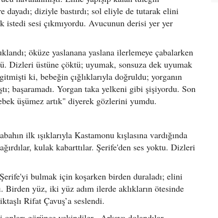
ayadı; diziyle bastırdı; sol eliyle de tutarak elini
 istedi sesi çıkmıyordu. Avucunun derisi yer yer
uklandı; öküze yaslanana yaslana ilerlemeye çabalarken
lü. Dizleri üstüne çöktü; uyumak, sonsuza dek uyumak
gitmişti ki, bebeğin çığlıklarıyla doğruldu; yorganın
ştı; başaramadı. Yorgan taka yelkeni gibi şişiyordu. Son
Bebek üşümez artık" diyerek gözlerini yumdu.
 sabahın ilk ışıklarıyla Kastamonu kışlasına vardığında
ırdılar, kulak kabarttılar. Şerife'den ses yoktu. Dizleri
erife'yi bulmak için koşarken birden duraladı; elini
. Birden yüz, iki yüz adım ilerde aklıkların ötesinde
iktaşlı Rifat Çavuş’a seslendi.
i onları görünce yekindiler. Arkaya dolandılar.