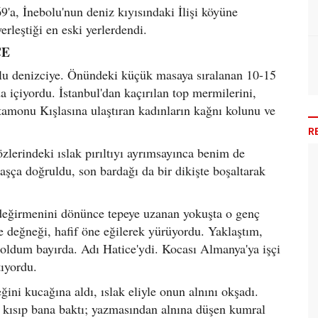
'a, İnebolu'nun deniz kıyısındaki İlişi köyüne
yerleştiği en eski yerlerdendi.
CE
kollu denizciye. Önündeki küçük masaya sıralanan 10-15
a içiyordu. İstanbul'dan kaçırılan top mermilerini,
tamonu Kışlasına ulaştıran kadınların kağnı kolunu ve
R
zlerindeki ıslak pırıltıyı ayrımsayınca benim de
şça doğruldu, son bardağı da bir dikişte boşaltarak
değirmenini dönünce tepeye uzanan yokuşta o genç
de değneği, hafif öne eğilerek yürüyordu. Yaklaştım,
 oldum bayırda. Adı Hatice'ydi. Kocası Almanya'ya işçi
tıyordu.
ini kucağına aldı, ıslak eliyle onun alnını okşadı.
i kısıp bana baktı; yazmasından alnına düşen kumral