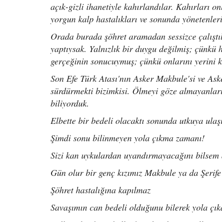
açık-gizli ihanetiyle kahırlandılar. Kahırları o
yorgun kalp hastalıkları ve sonunda yönetenler
Orada burada şöhret aramadan sessizce çalıştıla
yaptıysak. Yalnızlık bir duygu değilmiş; çünkü
gerçeğinin sonucuymuş; çünkü onlarını yerini 
Son Efe Türk Atası'nın Asker Makbule'si ve Asker
sürdürmekti bizimkisi. Ölmeyi göze almayanları
biliyorduk.
Elbette bir bedeli olacaktı sonunda utkuya ula
Şimdi sonu bilinmeyen yola çıkma zamanı!
Sizi kan uykulardan uyandırmayacağını bilsem
Gün olur bir genç kızımız Makbule ya da Şerife
Şöhret hastalığına kapılmaz
Savaşımın can bedeli olduğunu bilerek yola çık