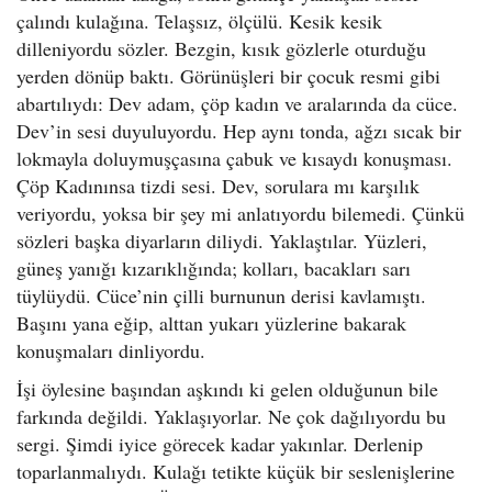
çalındı kulağına. Telaşsız, ölçülü. Kesik kesik
dilleniyordu sözler. Bezgin, kısık gözlerle oturduğu
yerden dönüp baktı. Görünüşleri bir çocuk resmi gibi
abartılıydı: Dev adam, çöp kadın ve aralarında da cüce.
Dev’in sesi duyuluyordu. Hep aynı tonda, ağzı sıcak bir
lokmayla doluymuşçasına çabuk ve kısaydı konuşması.
Çöp Kadınınsa tizdi sesi. Dev, sorulara mı karşılık
veriyordu, yoksa bir şey mi anlatıyordu bilemedi. Çünkü
sözleri başka diyarların diliydi. Yaklaştılar. Yüzleri,
güneş yanığı kızarıklığında; kolları, bacakları sarı
tüylüydü. Cüce’nin çilli burnunun derisi kavlamıştı.
Başını yana eğip, alttan yukarı yüzlerine bakarak
konuşmaları dinliyordu.
İşi öylesine başından aşkındı ki gelen olduğunun bile
farkında değildi. Yaklaşıyorlar. Ne çok dağılıyordu bu
sergi. Şimdi iyice görecek kadar yakınlar. Derlenip
toparlanmalıydı. Kulağı tetikte küçük bir seslenişlerine