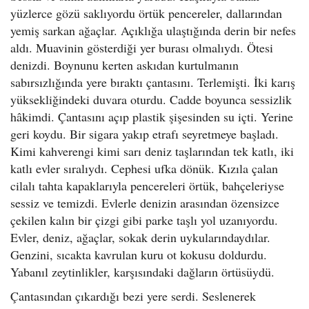
o
yüzlerce gözü saklıyordu örtük pencereler, dallarından
n
yemiş sarkan ağaçlar. Açıklığa ulaştığında derin bir nefes
aldı. Muavinin gösterdiği yer burası olmalıydı. Ötesi
denizdi. Boynunu kerten askıdan kurtulmanın
sabırsızlığında yere bıraktı çantasını. Terlemişti. İki karış
yüksekliğindeki duvara oturdu. Cadde boyunca sessizlik
hâkimdi. Çantasını açıp plastik şişesinden su içti. Yerine
geri koydu. Bir sigara yakıp etrafı seyretmeye başladı.
Kimi kahverengi kimi sarı deniz taşlarından tek katlı, iki
katlı evler sıralıydı. Cephesi ufka dönük. Kızıla çalan
cilalı tahta kapaklarıyla pencereleri örtük, bahçeleriyse
sessiz ve temizdi. Evlerle denizin arasından özensizce
çekilen kalın bir çizgi gibi parke taşlı yol uzanıyordu.
Evler, deniz, ağaçlar, sokak derin uykularındaydılar.
Genzini, sıcakta kavrulan kuru ot kokusu doldurdu.
Yabanıl zeytinlikler, karşısındaki dağların örtüsüydü.
Çantasından çıkardığı bezi yere serdi. Seslenerek