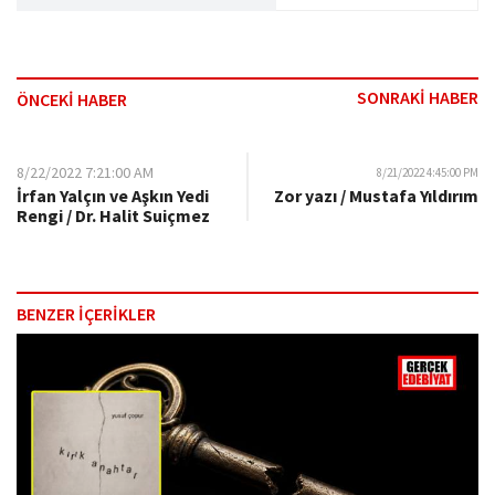
SONRAKİ HABER
ÖNCEKİ HABER
8/22/2022 7:21:00 AM
8/21/2022 4:45:00 PM
İrfan Yalçın ve Aşkın Yedi
Zor yazı / Mustafa Yıldırım
Rengi / Dr. Halit Suiçmez
BENZER İÇERİKLER