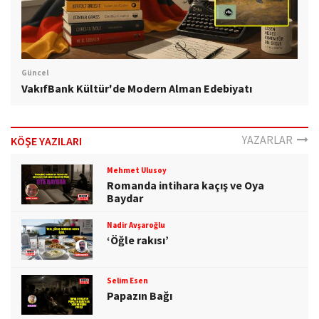
Güncel
VakıfBank Kültür'de Modern Alman Edebiyatı
YAZARLAR
KÖŞE YAZILARI
Mehmet Ulusoy
Romanda intihara kaçış ve Oya
Baydar
Nadir Avşaroğlu
‘Öğle rakısı’
Selim Esen
Papazın Bağı