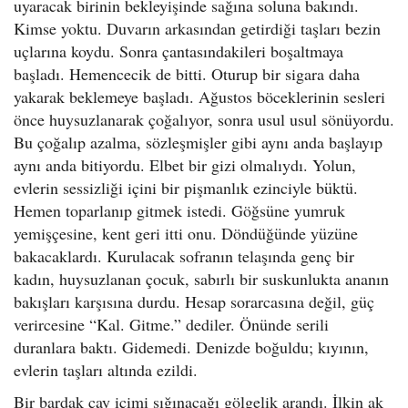
uyaracak birinin bekleyişinde sağına soluna bakındı.
Kimse yoktu. Duvarın arkasından getirdiği taşları bezin
uçlarına koydu. Sonra çantasındakileri boşaltmaya
başladı. Hemencecik de bitti. Oturup bir sigara daha
yakarak beklemeye başladı. Ağustos böceklerinin sesleri
önce huysuzlanarak çoğalıyor, sonra usul usul sönüyordu.
Bu çoğalıp azalma, sözleşmişler gibi aynı anda başlayıp
aynı anda bitiyordu. Elbet bir gizi olmalıydı. Yolun,
evlerin sessizliği içini bir pişmanlık ezinciyle büktü.
Hemen toparlanıp gitmek istedi. Göğsüne yumruk
yemişçesine, kent geri itti onu. Döndüğünde yüzüne
bakacaklardı. Kurulacak sofranın telaşında genç bir
kadın, huysuzlanan çocuk, sabırlı bir suskunlukta ananın
bakışları karşısına durdu. Hesap sorarcasına değil, güç
verircesine “Kal. Gitme.” dediler. Önünde serili
duranlara baktı. Gidemedi. Denizde boğuldu; kıyının,
evlerin taşları altında ezildi.
Bir bardak çay içimi sığınacağı gölgelik arandı. İlkin ak