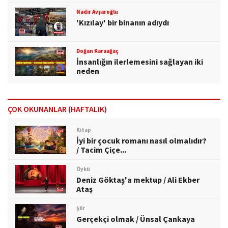
Nadir Avşaroğlu
'Kızılay' bir binanın adıydı
Doğan Karaağaç
İnsanlığın ilerlemesini sağlayan iki
neden
ÇOK OKUNANLAR (HAFTALIK)
Kitap
İyi bir çocuk romanı nasıl olmalıdır?
/ Tacim Çiçe...
Öykü
Deniz Göktaş'a mektup / Ali Ekber
Ataş
Şiir
Gerçekçi olmak / Ünsal Çankaya