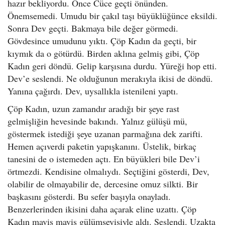
hazır bekliyordu. Önce Cüce geçti önünden.
Önemsemedi. Umudu bir çakıl taşı büyüklüğünce eksildi.
Sonra Dev geçti. Bakmaya bile değer görmedi.
Gövdesince umudunu yıktı. Çöp Kadın da geçti, bir
kıymık da o götürdü. Birden aklına gelmiş gibi, Çöp
Kadın geri döndü. Gelip karşısına durdu. Yüreği hop etti.
Dev’e seslendi. Ne olduğunun merakıyla ikisi de döndü.
Yanına çağırdı. Dev, uysallıkla istenileni yaptı.
Çöp Kadın, uzun zamandır aradığı bir şeye rast
gelmişliğin hevesinde bakındı. Yalnız gülüşü mü,
göstermek istediği şeye uzanan parmağına dek zarifti.
Hemen açıverdi paketin yapışkanını. Üstelik, birkaç
tanesini de o istemeden açtı. En büyükleri bile Dev’i
örtmezdi. Kendisine olmalıydı. Seçtiğini gösterdi, Dev,
olabilir de olmayabilir de, dercesine omuz silkti. Bir
başkasını gösterdi. Bu sefer başıyla onayladı.
Benzerlerinden ikisini daha açarak eline uzattı. Çöp
Kadın maviş maviş gülümseyişiyle aldı. Seslendi. Uzakta