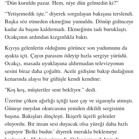
“Dün kuruldu pazar. Hem, niye dün gelmedin ki?”
“Yetişemedik işte.” diyerek sorgulayan bakışına terslendi.
Başka söz etmeden ekmeğine yumuldu. Dönüp gidinceye
kadar da başını kaldırmadı. Ekmeğinin tadı buruklaştı.
Ocakçının ardından kızgınlıkla baktı.
Kıyıya gelenlerin olduğunu görünce son yudumunu da
ayakta içti. Çayın parasını ödeyip hızla sergiye yürüdü.
Ocakçı, masada uyuklayana aldırmadan televizyonun
sesini biraz daha çoğalttı. Acele gidişine bakıp dudağının
kenarında alaysı bir gülüşle kendi kendine:
"Koş koş, müşteriler seni bekliyor." dedi.
Üzerine çöken ağırlığı içtiği taze çay ve sigarayla atmıştı.
Güneşe meydan okurcasına yeniden dikildi sergisinin
başına. Bakışları dinçleşti. İkişerli üçerli gelenler
oluyordu. Bir insan sesi duyacak olsa yüreği daha hızlı
çarpıyor 'Belki budur.' diyerek merakla beklemeye