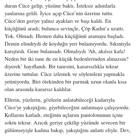
duran Cüce gelip, yüzüne baktı. İsteksiz adımlarla
yanlarına geldi. İyice açıp Cüce’nin üzerine tuttu.
Cüce’den geriye yalnız ayakları ve başı kaldı. En
küçüğünü aradı; bulunca sevinçle, Çöp Kadın’a uzattı.
Yok. Olmadı. Hemen daha küçüğünü aramaya başladı.
Demin elindeydi de koyduğu yeri bulamıyordu. Sıkıntıyla
karıştırdı. Gene bulamadı. Olmalıydı ‘Ah, akılsız kafa!
Neden bir iki tane de en küçük bedenlerinden almazsın?
diyerek’ hayıflandı. Bir tanesini, kararsızlıkla tekrar
üzerine tuttular. Cüce izlemek ve söylenileni yapmakla
yetiniyordu. Biri ötekinden bir parmak uzun olanla kısa
olan arasında kararsız kaldılar.
Ellerin, yüzlerin, gözlerin anlatabileceği kadarıyla
Cüce'ye yakıştığını, giyebileceğini anlatmaya çalışıyordu.
Kollarını katladı, eteğinin uçlarını pantolonunun içine
soktu tekrar. Azıcık geriye çekilip yüzünde sevecen bir
gülümseyişle kadına bakıp, yakıştığını anlattı eliyle. Dev,