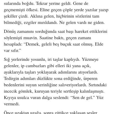
sularında boğdu. Tekrar yerine geldi. Gene de
geçmemişti öfkesi. Eline geçen çöple yerde yazılar yazıp
şekiller çizdi. Aklına gelen, hiçbirinin sözlerini tam
bilmediği, ezgiler mırıldandı. Ne gelen vardı ne giden.
Dönüş zamanını sorduğunda saat başı hareket ettiklerini
söylemişti muavin. Saatine baktı, geçen zamanı
hesapladı: “Demek, geleli beş buçuk saat olmuş. Elde
var sıfır.”
Sığ yerlerinde yosunlu, iri taşlar kaplıydı. Yüzmeye
gelenler, ip cambazları gibi elleri iki yana açık,
ayaklarıyla taşları yoklayarak adımlarını atıyorlardı.
Tedirgin adımları düzlükte sona erdiğinde, ürperen
bedenlerini suyun serinliğine salıveriyorlardı. Sırtındaki
incecik gömlek, kuruyan teriyle sertleşip kalınlaşmıştı.
Kıyıya usulca vuran dalga seslendi: “Sen de gel.” Yüz
vermedi.
Önce uzaktan uzağa, sonra gittikçe yaklaşan sesler