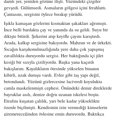
damlı yer, yeniden gözüne ilişti. Yüzündeki çizgiler
gevşedi. Gülümsedi. Asmaların gölgesi içini ferahlattı.
Çantasını, sergisini öylece bırakıp yürüdü.
Işıkla kamaşan gözlerini kısmaktan şakakları ağrımıştı.
İnce belli bardakta çay ve yanında da su geldi. Suyu bir
dikişte bitirdi. Şekerini atıp keyifle çayını karıştırdı.
Arada, kalkıp sergisine bakıyordu. Mahzun ve de ürkekti.
Sıcağın karşıkonulmazlığında yere daha çok yapışmış
zavallılıkta duruyordu sergisi. Her baktığında içi jilet
kesiği bir sızıyla çiziliyordu. Başka yana kaçırdı
bakışlarını. Kayalıkların ötesinde yükselen binanın
kibirli, uzak duruşu vardı. Evler gibi taş yapı değil,
betondandı. Yüzünü gizlercesine laciverdi koyulukta
camla maskelenmişti cephesi. Önündeki demir direklerde
bayraklar asılı, denize doğru uzanan iskelesi boştu.
Etrafını kuşatan çalılık, yarı bele kadar yükseklikte
özenle biçilmişti. Kendisinin izin vermediği kimselerin
giremeyeceğinden öylesine emin duruyordu. Baktıkça