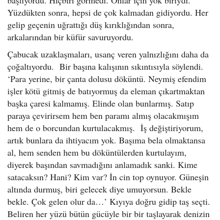
başlıyordu. Hiçbiri görmedi. Onlar için yok biriydi.
Yüzdükten sonra, hepsi de çok kalmadan gidiyordu. Her
gelip geçenin uğrattığı düş kırıklığından sonra,
arkalarından bir küfür savuruyordu.
Çabucak uzaklaşmaları, usanç veren yalnızlığını daha da
çoğaltıyordu. Bir başına kalışının sıkıntısıyla söylendi.
‘Para yerine, bir çanta dolusu döküntü. Neymiş efendim
işler kötü gitmiş de batıyormuş da eleman çıkartmaktan
başka çaresi kalmamış. Elinde olan bunlarmış. Satıp
paraya çevirirsem hem ben paramı almış olacakmışım
hem de o borcundan kurtulacakmış. İş değiştiriyorum,
artık bunlara da ihtiyacım yok. Başıma bela olmaktansa
al, hem senden hem bu döküntülerden kurtulayım,
diyerek başından savmadığını anlamadık sanki. Kime
satacaksın? Hani? Kim var? İn cin top oynuyor. Güneşin
altında durmuş, biri gelecek diye umuyorsun. Bekle
bekle. Çok gelen olur da…’ Kıyıya doğru gidip taş seçti.
Beliren her yüzü bütün gücüyle bir bir taşlayarak denizin