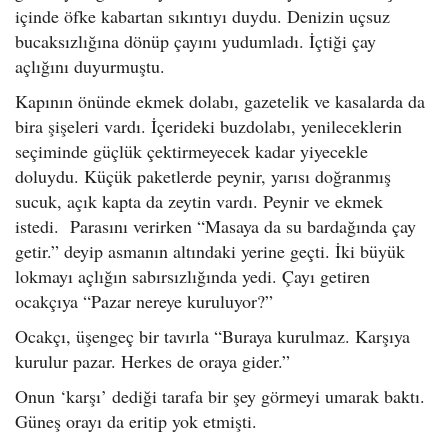
içinde öfke kabartan sıkıntıyı duydu. Denizin uçsuz
bucaksızlığına dönüp çayını yudumladı. İçtiği çay
açlığını duyurmuştu.
Kapının önünde ekmek dolabı, gazetelik ve kasalarda da
bira şişeleri vardı. İçerideki buzdolabı, yenileceklerin
seçiminde güçlük çektirmeyecek kadar yiyecekle
doluydu. Küçük paketlerde peynir, yarısı doğranmış
sucuk, açık kapta da zeytin vardı. Peynir ve ekmek
istedi. Parasını verirken “Masaya da su bardağında çay
getir.” deyip asmanın altındaki yerine geçti. İki büyük
lokmayı açlığın sabırsızlığında yedi. Çayı getiren
ocakçıya “Pazar nereye kuruluyor?”
Ocakçı, üşengeç bir tavırla “Buraya kurulmaz. Karşıya
kurulur pazar. Herkes de oraya gider.”
Onun ‘karşı’ dediği tarafa bir şey görmeyi umarak baktı.
Güneş orayı da eritip yok etmişti.