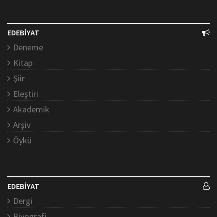
EDEBİYAT
Deneme
Kitap
Şiir
Eleştiri
Akademik
Arşiv
Öykü
EDEBİYAT
Dergi
Biyografi