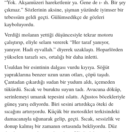
“Yok. Akşamüzeri hareketlenir ya. Gene de ı- ıh. Bir şey
çıkmaz.” Sözlerinin aksine, şişman yüzünde iyimser bir
tebessüm geldi geçti. Gülümsedikçe de gözleri
kayboluyordu.
Verdiği molanın yettiği düşüncesiyle tekrar motoru
çalıştırıp, eliyle selam vererek “Her taraf yanıyor,
yanıyor. Hadi eyvallah.” diyerek uzaklaştı. Hoparlörden
yükselen tarazlı ses, ortalığı bir daha inletti.
Usuldan bir esintinin dalgası vurdu kıyıya. Söğüt
yapraklarına benzer uzun uzun otları, çöpü taşıdı.
Çantadan çıkardığı sudan bir yudum aldı, içemeden
tükürdü. Sıcak ve buruktu suyun tadı. Avucuna döküp,
serinlemeyi umarak tepesini ıslattı. Ağustos böcekleriyle
güneş yarış ediyordu. Biri sesini artırdıkça öteki de
sıcağını artırıyordu. Küçük bir motosiklet terkisindeki
damacanayla uğunarak gelip, geçti. Sıcak, sessizlik ve
donup kalmış bir zamanın ortasında bekliyordu. Düz