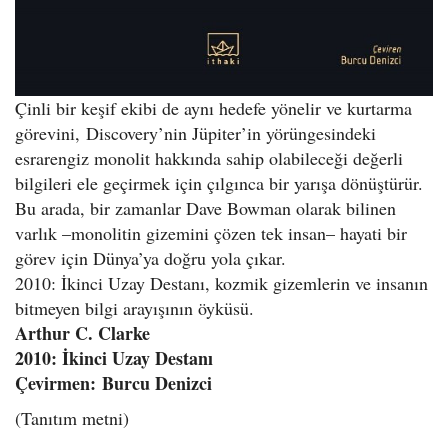
Çinli bir keşif ekibi de aynı hedefe yöne­lir ve kurtarma
görevini, Discovery’nin Jüpiter’in yörüngesindeki
esrarengiz mo­nolit hakkında sahip olabileceği değerli
bilgileri ele geçirmek için çılgınca bir yarışa dönüştürür.
Bu arada, bir zamanlar Dave Bowman ola­rak bilinen
varlık –monolitin gizemini çözen tek insan– hayati bir
görev için Dünya’ya doğru yola çıkar.
2010: İkinci Uzay Destanı, kozmik gizem­lerin ve insanın
bitmeyen bilgi arayışının öyküsü.
Arthur C. Clarke
2010: İkinci Uzay Destanı
Çevirmen: Burcu Denizci
(Tanıtım metni)