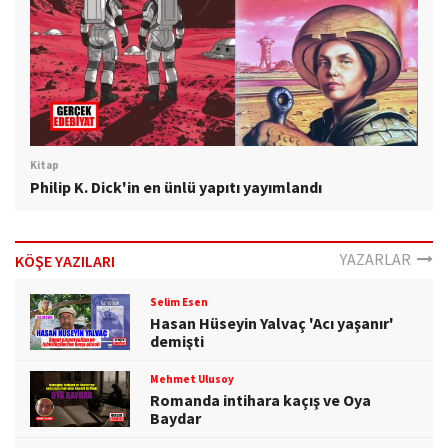
Kitap
Philip K. Dick'in en ünlü yapıtı yayımlandı
YAZARLAR
KÖŞE YAZILARI
Selim Esen
Hasan Hüseyin Yalvaç 'Acı yaşanır'
demişti
Mehmet Ulusoy
Romanda intihara kaçış ve Oya
Baydar