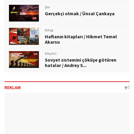
Şiir
Gerçekçi olmak / Ünsal Çankaya
Kitap
Haftanın kitapları / Hikmet Temel
Akarsu
Eleştiri
Sovyet sistemini çöküşe götüren
hatalar / Andrey S...
REKLAM