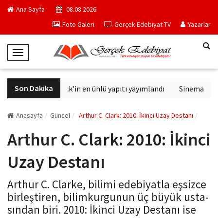
Ana Sayfa
08.08.2026
Foto Galeri
Gerçek Edebiyat TV
Yazarlar
T
o
g
Son Dakika
Philip K. Dick'in en ünlü yapıtı yayımlandı
Sinemalarda b
g
l
e
Anasayfa
Güncel
Arthur C. Clark: 2010: İkinci Uzay Destanı
N
Arthur C. Clark: 2010: İkinci
a
v
Uzay Destanı
i
g
Arthur C. Clarke, bilimi edebiyatla eşsizce
a
birleştiren, bilimkurgunun üç büyük usta­
t
sından biri. 2010: İkinci Uzay Destanı ise
i