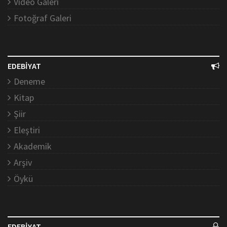
Video Galeri
Fotoğraf Galeri
EDEBİYAT
Deneme
Kitap
Şiir
Eleştiri
Akademik
Arşiv
Öykü
EDEBİYAT