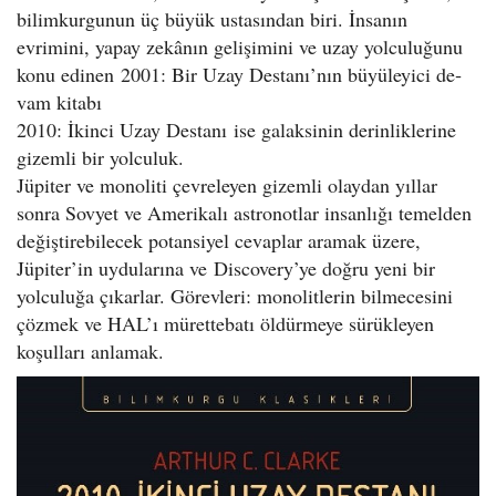
bilimkurgunun üç büyük usta­sından biri. İnsanın
evrimini, yapay zekânın gelişimini ve uzay yolculuğunu
konu edinen 2001: Bir Uzay Destanı’nın büyüleyici de­
vam kitabı
2010: İkinci Uzay Destanı ise ga­laksinin derinliklerine
gizemli bir yolculuk.
Jüpiter ve monoliti çevreleyen gizemli olay­dan yıllar
sonra Sovyet ve Amerikalı astro­notlar insanlığı temelden
değiştirebilecek potansiyel cevaplar aramak üzere,
Jüpiter’in uydularına ve Discovery’ye doğru yeni bir
yolculuğa çıkarlar. Görevleri: monolitlerin bilmecesini
çözmek ve HAL’ı mürettebatı öl­dürmeye sürükleyen
koşulları anlamak.