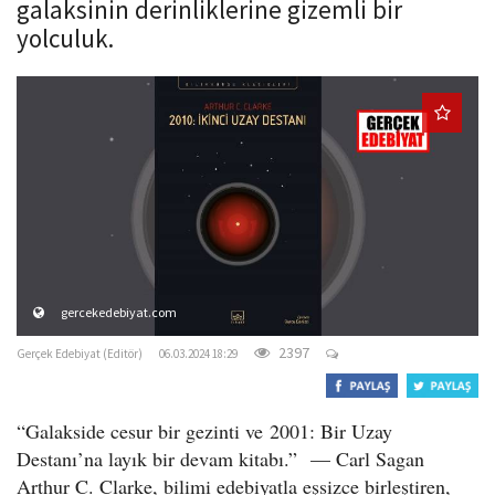
ga­laksinin derinliklerine gizemli bir
o
yolculuk.
n
gercekedebiyat.com
2397
Gerçek Edebiyat (Editör)
06.03.2024 18:29
“Galakside cesur bir gezinti ve 2001: Bir Uzay
Destanı’na layık bir devam kitabı.” — Carl Sagan
Arthur C. Clarke, bilimi edebiyatla eşsizce birleştiren,