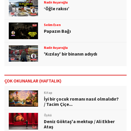
Nadir Avşaroğlu
‘Öğle rakısı’
Selim Esen
Papazın Bağı
Nadir Avşaroğlu
'Kızılay' bir binanın adıydı
ÇOK OKUNANLAR (HAFTALIK)
Kitap
İyi bir çocuk romanı nasıl olmalıdır?
/ Tacim Çiçe...
Öykü
Deniz Göktaş'a mektup / Ali Ekber
Ataş