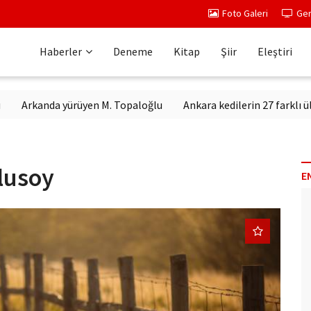
Foto Galeri
Ger
Haberler
Deneme
Kitap
Şiir
Eleştiri
nda yürüyen M. Topaloğlu
Ankara kedilerin 27 farklı ülkeden ca
Ulusoy
E