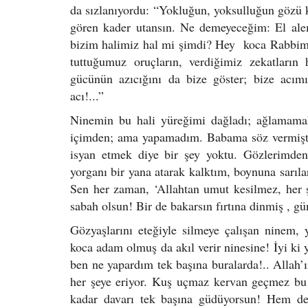
da sızlanıyordu: “Yokluğun, yoksulluğun gözü kö
gören kader utansın. Ne demeyeceğim: El alem
bizim halimiz hal mi şimdi? Hey koca Rabbim, 
tuttuğumuz oruçların, verdiğimiz zekatların 
gücünün azıcığını da bize göster; bize acımı
acı!...”
Ninemin bu hali yüreğimi dağladı; ağlamamak
içimden; ama yapamadım. Babama söz vermiştim
isyan etmek diye bir şey yoktu. Gözlerimde
yorganı bir yana atarak kalktım, boynuna sarıla
Sen her zaman, ‘Allahtan umut kesilmez, her ş
sabah olsun! Bir de bakarsın fırtına dinmiş , g
Gözyaşlarını eteğiyle silmeye çalışan ninem
koca adam olmuş da akıl verir ninesine! İyi ki
ben ne yapardım tek başına buralarda!.. Allah
her şeye eriyor. Kuş uçmaz kervan geçmez bu
kadar davarı tek başına güdüyorsun! Hem 