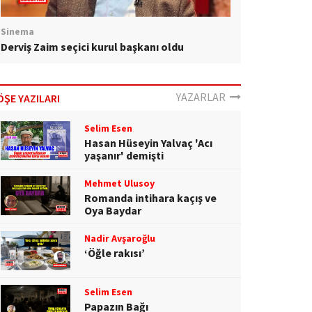
Sinema
Derviş Zaim seçici kurul başkanı oldu
YAZARLAR
ÖŞE YAZILARI
Selim Esen
Hasan Hüseyin Yalvaç 'Acı
yaşanır' demişti
Mehmet Ulusoy
Romanda intihara kaçış ve
Oya Baydar
Nadir Avşaroğlu
‘Öğle rakısı’
Selim Esen
Papazın Bağı