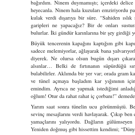
bağırdım. Ninem duymamıştı; içerdeki delice
heyecanla. Ninem hala kuzuları emziriyordu pa
kulak verdi dışarıya bir süre. “Sahiden ıslık 
garipleri ne yapacağız? Bir de onları sustura
bulurlar. İki gündür karınlarına bir şey girdiği 
Büyük tencerenin kapağını kaptığım gibi kap
sadece melemiyorlar, ağlayarak bana yalvarıyorl
diyerek. Ne olursa olsun bugün dışarı çıkar
alsınlar… Belki de fırtınanın süpürdüğü sır
bulabilirler. Aklımda bir yer var; orada gram 
ve tünel açmaya başladım kar yığınının içi
emindim. Ayrıca ne yapmak istediğimi anladığ
oğlum! Otur da rahat rahat iç çorbanı!” demed
Yarım saat sonra tünelin ucu görünmüştü. Be
sevinç mesajlarını verdi havlayarak. Çıkıp ben d
yamaçlarını yalıyordu. Dağların gülümseyen
Yeniden doğmuş gibi hissettim kendimi; “Dünya