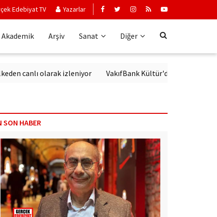
çek Edebiyat TV
Yazarlar
Akademik
Arşiv
Sanat
Diğer
nlı olarak izleniyor
VakıfBank Kültür'de Modern Alman Edebiy
N SON HABER