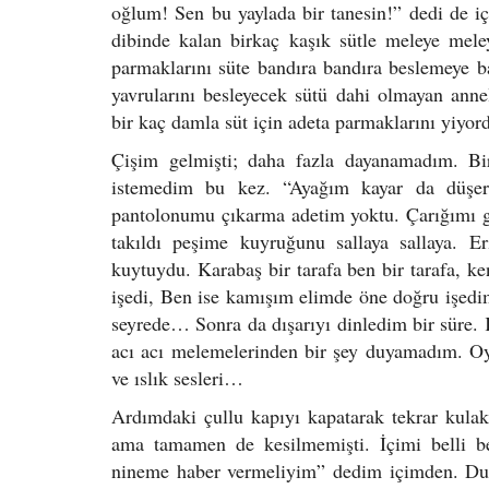
oğlum! Sen bu yaylada bir tanesin!” dedi de i
dibinde kalan birkaç kaşık sütle meleye mele
parmaklarını süte bandıra bandıra beslemeye baş
yavrularını besleyecek sütü dahi olmayan ann
bir kaç damla süt için adeta parmaklarını yiyor
Çişim gelmişti; daha fazla dayanamadım. Bi
istemedim bu kez. “Ayağım kayar da düşe
pantolonumu çıkarma adetim yoktu. Çarığımı g
takıldı peşime kuyruğunu sallaya sallaya. 
kuytuydu. Karabaş bir tarafa ben bir tarafa, k
işedi, Ben ise kamışım elimde öne doğru işedim
seyrede… Sonra da dışarıyı dinledim bir süre. K
acı acı melemelerinden bir şey duyamadım. Oysa
ve ıslık sesleri…
Ardımdaki çullu kapıyı kapatarak tekrar kulak v
ama tamamen de kesilmemişti. İçimi belli bel
nineme haber vermeliyim” dedim içimden. Dur