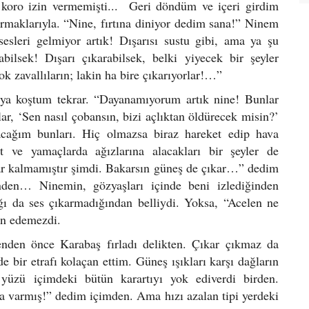
 koro izin vermemişti... Geri döndüm ve içeri girdim
rmaklarıyla. “Nine, fırtına diniyor dedim sana!” Ninem
sesleri gelmiyor artık! Dışarısı sustu gibi, ama ya şu
bilsek! Dışarı çıkarabilsek, belki yiyecek bir şeyler
yok zavallıların; lakin ha bire çıkarıyorlar!…”
ıya koştum tekrar. “Dayanamıyorum artık nine! Bunlar
ar, ‘Sen nasıl çobansın, bizi açlıktan öldürecek misin?’
acağım bunları. Hiç olmazsa biraz hareket edip hava
t ve yamaçlarda ağızlarına alacakları bir şeyler de
kar kalmamıştır şimdi. Bakarsın güneş de çıkar…” dedim
nden… Ninemin, gözyaşları içinde beni izlediğinden
ı da ses çıkarmadığından belliydi. Yoksa, “Acelen ne
en edemezdi.
nden önce Karabaş fırladı delikten. Çıkar çıkmaz da
e bir etrafı kolaçan ettim. Güneş ışıkları karşı dağların
 yüzü içimdeki bütün karartıyı yok ediverdi birden.
 varmış!” dedim içimden. Ama hızı azalan tipi yerdeki