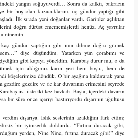
çindeki yangın soğuyuverdi… Sonra da kalktı, bakracın
ye bir hoş olan kuzucuklarını, üç gündür yaptığı gibi
ladı. İlk sırada yeni doğanlar vardı. Garipler açlıktan
elerini doğru dürüst emememişlerdi henüz. Aç yavrular
du ninemin.
rkaç gündür yaptığım gibi inin dibine doğru gitmek
rsem…” diye düşündüm. Yatarken yün çorabımı ve
iydiğim gibi kapıya yöneldim. Karabaş durur mu, o da
Eritmek için aldığımız karın yeri hem boştu, hem de
endi köşelerimize döndük. O bir ayağına kaldırarak yana
 gezdire gezdire ve de kar duvarının erimesini seyrede
arabaş üst üste iki kez havladı. Başta, içerdeki davarın
 bir süre önce içeriyi bastırıyordu dışarının uğultusu
erdim dışarıya. Islık seslerinin azaldığını fark ettim;
irsiz bir iyimserlik doldurdu. “Fırtına duracak gibi,
duğum yerden, Nine Nine, fırtına duracak gibi!” diye