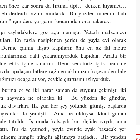
ken önce kar sonra da fırtına, tipi… derken kıyamet…
 deli derlerdi bizim buralarda. Bu yüzden ninemin hali
dedim” içimden, yorganın kenarından ona bakarak.
ipi yayladakilere göz açtırmamıştı. Yeterli malzemeyi
uları. En fazla nasiplenen yerler de yayla evi olarak
di. Derme çatma ahşap kapıların önü en az iki metre
urunlarımızı dahi çıkaramıyorduk kapıdan. Arada bir
 elde ettik içme sularını. Hem kendimiz içtik hem de
ızda apalaşan bitlere rağmen aklımızın köşesinden bile
ımızı ocağa atıyor, zevkle çıtırtısını izliyorduk.
ç burma ot ve iki harar saman da suyunu çekmişti iki
altı hayvana ne olacaktı ki… Bu yüzden üç gündür,
tık davarları. İlk gün her şey yolunda gitmiş, başlarda
ayvanlar da yemişti... Ama ne olduysa ikinci günün
ale tutuldu. İş orada kalsaydı bir ölçüde iyiydi, ama
attı. Bu da yetmedi, yayla evinde ayak basacak yer
 ninem; hüngür hüngür ağlamaya başladı… Bir yandan