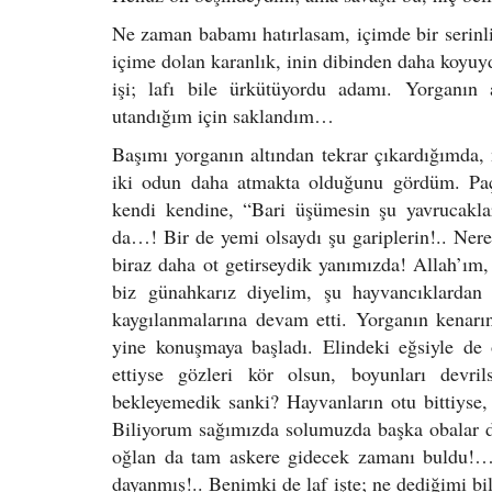
Ne zaman babamı hatırlasam, içimde bir serinli
içime dolan karanlık, inin dibinden daha koyuy
işi; lafı bile ürkütüyordu adamı. Yorganın
utandığım için saklandım…
Başımı yorganın altından tekrar çıkardığımda,
iki odun daha atmakta olduğunu gördüm. Paçav
kendi kendine, “Bari üşümesin şu yavrucaklar
da…! Bir de yemi olsaydı şu gariplerin!.. Nered
biraz daha ot getirseydik yanımızda! Allah’ım
biz günahkarız diyelim, şu hayvancıklardan
kaygılanmalarına devam etti. Yorganın kenar
yine konuşmaya başladı. Elindeki eğsiyle de 
ettiyse gözleri kör olsun, boyunları devr
bekleyemedik sanki? Hayvanların otu bittiys
Biliyorum sağımızda solumuzda başka obalar da
oğlan da tam askere gidecek zamanı buldu!
dayanmış!.. Benimki de laf işte; ne dediğimi bi