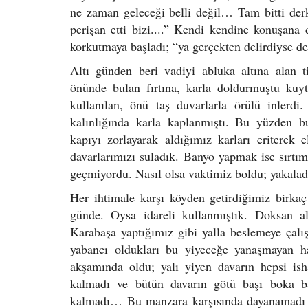
ne zaman geleceği belli değil… Tam bitti der
perişan etti bizi....” Kendi kendine konuşana
korkutmaya başladı; “ya gerçekten delirdiyse 
Altı günden beri vadiyi abluka altına alan t
önünde bulan fırtına, karla doldurmuştu kuyt
kullanılan, önü taş duvarlarla örülü inler
kalınlığında karla kaplanmıştı. Bu yüzden b
kapıyı zorlayarak aldığımız karları eriterek
davarlarımızı suladık. Banyo yapmak ise sırtım
geçmiyordu. Nasıl olsa vaktimiz boldu; yakaladığ
Her ihtimale karşı köyden getirdiğimiz birka
günde. Oysa idareli kullanmıştık. Doksan 
Karabaşa yaptığımız gibi yalla beslemeye çalış
yabancı oldukları bu yiyeceğe yanaşmayan h
akşamında oldu; yalı yiyen davarın hepsi ish
kalmadı ve bütün davarın götü başı boka b
kalmadı… Bu manzara karşısında dayanamadı