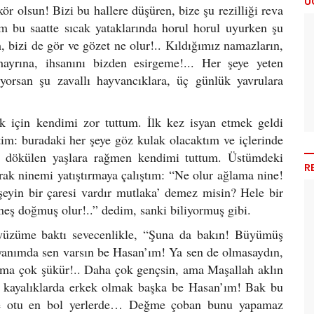
Ü
r olsun! Bizi bu hallere düşüren, bize şu rezilliği reva
 bu saatte sıcak yataklarında horul horul uyurken şu
bizi de gör ve gözet ne olur!.. Kıldığımız namazların,
hayrına, ihsanını bizden esirgeme!... Her şeye yeten
yorsan şu zavallı hayvancıklara, üç günlük yavrulara
 için kendimi zor tuttum. İlk kez isyan etmek geldi
: buradaki her şeye göz kulak olacaktım ve içlerinde
n dökülen yaşlara rağmen kendimi tuttum. Üstümdeki
R
rak ninemi yatıştırmaya çalıştım: “Ne olur ağlama nine!
eyin bir çaresi vardır mutlaka’ demez misin? Hele bir
üneş doğmuş olur!..” dedim, sanki biliyormuş gibi.
, yüzüme baktı sevecenlikle, “Şuna da bakın! Büyümüş
 yanımda sen varsın be Hasan’ım! Ya sen de olmasaydın,
’ıma çok şükür!.. Daha çok gençsin, ama Maşallah aklın
 kayalıklarda erkek olmak başka be Hasan’ım! Bak bu
de otu en bol yerlerde… Değme çoban bunu yapamaz