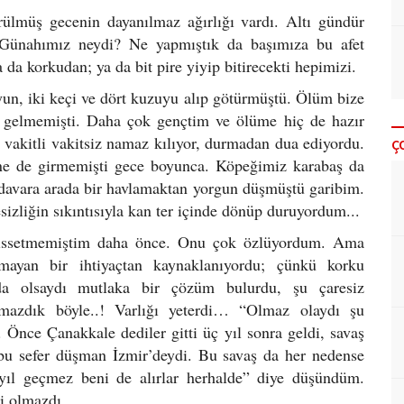
örülmüş gecenin dayanılmaz ağırlığı vardı. Altı gündür
i? Günahımız neydi? Ne yapmıştık da başımıza bu afet
 da korkudan; ya da bit pire yiyip bitirecekti hepimizi.
yun, iki keçi ve dört kuzuyu alıp götürmüştü. Ölüm bize
a gelmemişti. Daha çok gençtim ve ölüme hiç de hazır
 vakitli vakitsiz namaz kılıyor, durmadan dua ediyordu.
Ç
ine de girmemişti gece boyunca. Köpeğimiz karabaş da
 davara arada bir havlamaktan yorgun düşmüştü garibim.
izliğin sıkıntısıyla kan ter içinde dönüp duruyordum...
issetmemiştim daha önce. Onu çok özlüyordum. Ama
lmayan bir ihtiyaçtan kaynaklanıyordu; çünkü korku
 olsaydı mutlaka bir çözüm bulurdu, şu çaresiz
kmazdık böyle..! Varlığı yeterdi… “Olmaz olaydı şu
n. Önce Çanakkale dediler gitti üç yıl sonra geldi, savaş
i; bu sefer düşman İzmir’deydi. Bu savaş da her nedense
yıl geçmez beni de alırlar herhalde” diye düşündüm.
lli olmazdı…