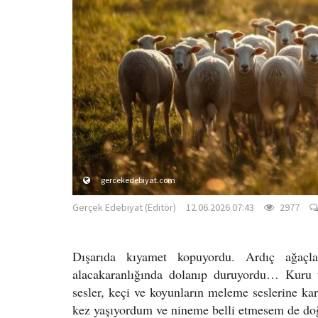
gercekedebiyat.com
Gerçek Edebiyat (Editör)
12.06.2026 07:43
2977
Dışarıda kıyamet kopuyordu. Ardıç ağaçla
alacakaranlığında dolanıp duruyordu… Kuru t
sesler, keçi ve koyunların meleme seslerine kar
kez yaşıyordum ve nineme belli etmesem de d