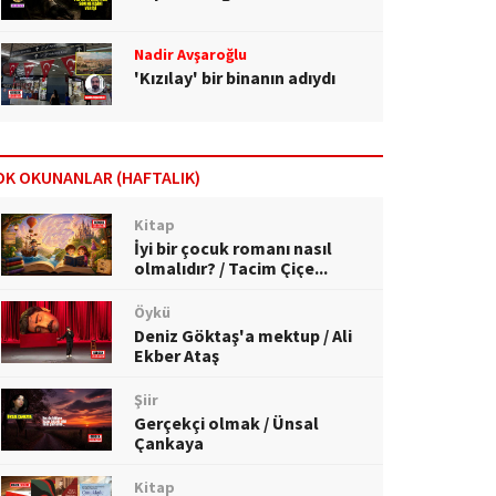
Nadir Avşaroğlu
'Kızılay' bir binanın adıydı
OK OKUNANLAR (HAFTALIK)
Kitap
İyi bir çocuk romanı nasıl
olmalıdır? / Tacim Çiçe...
Öykü
Deniz Göktaş'a mektup / Ali
Ekber Ataş
Şiir
Gerçekçi olmak / Ünsal
Çankaya
Kitap