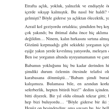
Etrafta açlık, yokluk, yalnızlık ve endişeyle 
içerde sıkışıp kalmıştık. Bu nasıl bir hald
gelmişti? Böyle giderse ya açlıktan ölecektik, ya
Azrail kol geziyordu ortalıkta; şimdiden beş ko
çok yakındı; bu ihtimal daha önce hiç aklım
değildim… Ninem, kalın hırkasını sırtına almış
Gözünü kırpmadığı gibi sekideki yorganın iç
eşiğe yakın yerde kıvrılmış yatıyordu, meleşen
Ben ise yorganın altında uyuyamamanın ve çares
Babamın yokluğunu hiç bu kadar derinden h
şimdiki durum özlemin ötesinde telafisi o
karabasana dönmüştü…“Babam şimdi burada
kalışımıza. Bulamasa bile, en azından kor
seferberlik, hepten bitirdi bizi!” dedim içinde
bitti diyerek. Bir yıl oldu olmadı tekrar gitt
hep bizi buluyordu… “Böyle giderse bir iki 
Henüz on beşindeydim; ama savaştı bu, hiç be