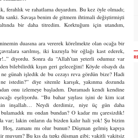
k, ferahlık ve rahatlama duyardım. Bu kez öyle olmadı;
du sanki. Savaşa benim de gitmem ihtimali değiştirmişti
 altında bir daha titredim. Korktuğum için utandım,
 ninemin duasına ara vererek körelmekte olan ocağa bir
ralara sarılmış, iki kuzuyla bir oğlağı kast ederek,
R
!..” diyordu. Sonra da “Allah’tan yeterli odumuz var
en bilebilirdik kışın geri geleceğini! Köyde olsaydı da
, ne günah işledik de bu cezayı reva gördün bize? Hadi
 ne istedin?” diye sitemle karışık, yakınma dozunda
ından onu izlemeye başladım. Duramadı kendi kendine
ocağı eşeliyordu. “Bu bahar yaylası işini de kim icat
ilsin inşallah… Neydi derdimiz, niye üç gün daha
e, bulamadık mı ondan bundan? O kadar mı çaresizdik!
 var; lakin onların da bizden kalır hali yok! Şu bizim
… Hoş, zamanı mı olur bunun? Düşman gelmiş kapıya
lir muyum? Bu kış da tıpkı düşman gibi; vakitli vakitsiz