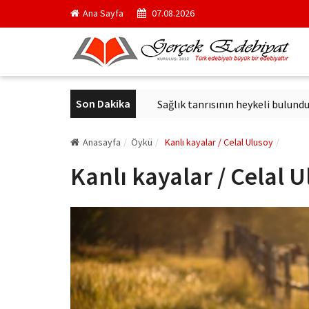
Ana Sayfa
07.08.2026
Son Dakika
ci kurul başkanı oldu
Sağlık tanrısının heykeli bulundu
Arka
Anasayfa
Öykü
Kanlı kayalar / Celal Ulusoy
Kanlı kayalar / Celal 