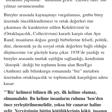
yılmaz savunucusudur.
Bireyler arasında kaynaşmayı vurgulaması, grubu birey
üzerinde önceliklendirmesi ve ortak değerleri öne
çıkarması ile karakterize edilen Kolektivizm’in
(Ortaklaşacılık, Collectivism) kararlı karşıtı olan Ayn
Rand; insanların doğası gereği birbirlerine felsefi, politik,
dini, ekonomik ya da sosyal ortak değerlere bağlı olduğu
düşüncesine var gücüyle karşı çıkar. 1938’de yazdığı ve
bireyler arasında mutlak eşitliğin sağlandığı, kendisinin
‘distopik’ dediği bir toplumu konu alan Ben/Ego
(Anthem) adlı bilimkurgu romanında “biz” metaforu
üzerinden ortaklaşacılık ve toplumculuk karşıtlığını adeta
kusar:
"'Biz' kelimesi bilinen ilk şey, ilk kelime olamaz,
olmamalıdır. Bu kelime insanların ruhuna 'ben'den
önce yerleştirilmemelidir, yoksa bir canavar haline
gelir. Yeryüzünün bütün kötülüklerinin kökü, insanın