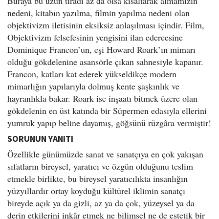
Buraya bu uzun tiradı az da olsa kısaltarak almamızın
nedeni, kitabın yazılma, filmin yapılma nedeni olan
objektivizm iletisinin eksiksiz anlaşılması içindir. Film,
Objektivizm felsefesinin yengisini ilan edercesine
Dominique Francon’un, eşi Howard Roark’ın mimarı
olduğu gökdelenine asansörle çıkan sahnesiyle kapanır.
Francon, katları kat ederek yükseldikçe modern
mimarlığın yapılarıyla dolmuş kente şaşkınlık ve
hayranlıkla bakar. Roark ise inşaatı bitmek üzere olan
gökdelenin en üst katında bir Süpermen edasıyla ellerini
yumruk yapıp beline dayamış, göğsünü rüzgâra vermiştir!
SORUNUN YANITI
Özellikle günümüzde sanat ve sanatçıya en çok yakışan
sıfatların bireysel, yaratıcı ve özgün olduğunu teslim
etmekle birlikte, bu bireysel yaratıcılıkta insanlığın
yüzyıllardır ortay koyduğu kültürel iklimin sanatçı
bireyde açık ya da gizli, az ya da çok, yüzeysel ya da
derin etkilerini inkâr etmek ne bilimsel ne de estetik bir