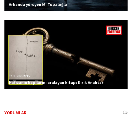
Arkanda yürüyen M. Topaloğlu
02.08.2026 09:15
Hafızanın kapılarını aralayan kitap: Kırık Anahtar
YORUMLAR