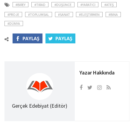
#BIREY
#TIRAD
#DÜŞÜNCE
#YARATICI
#ATEŞ
#PROJE
#TOPLUMSAL
#SANAT
#ELEŞTIRMEN
#BINA
#DÜNYA
Yazar Hakkında
Gerçek Edebiyat (Editör)