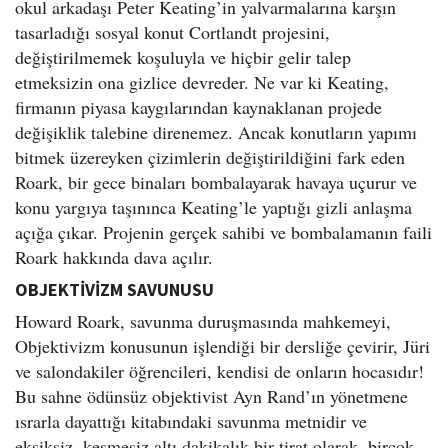
okul arkadaşı Peter Keating’in yalvarmalarına karşın
tasarladığı sosyal konut Cortlandt projesini,
değiştirilmemek koşuluyla ve hiçbir gelir talep
etmeksizin ona gizlice devreder. Ne var ki Keating,
firmanın piyasa kaygılarından kaynaklanan projede
değişiklik talebine direnemez. Ancak konutların yapımı
bitmek üzereyken çizimlerin değiştirildiğini fark eden
Roark, bir gece binaları bombalayarak havaya uçurur ve
konu yargıya taşınınca Keating’le yaptığı gizli anlaşma
açığa çıkar. Projenin gerçek sahibi ve bombalamanın faili
Roark hakkında dava açılır.
OBJEKTİVİZM SAVUNUSU
Howard Roark, savunma duruşmasında mahkemeyi,
Objektivizm konusunun işlendiği bir dersliğe çevirir, Jüri
ve salondakiler öğrencileri, kendisi de onların hocasıdır!
Bu sahne ödünsüz objektivist Ayn Rand’ın yönetmene
ısrarla dayattığı kitabındaki savunma metnidir ve
eksiksiz, kesmesiz altı dakikalık bir tirat olarak, birçok