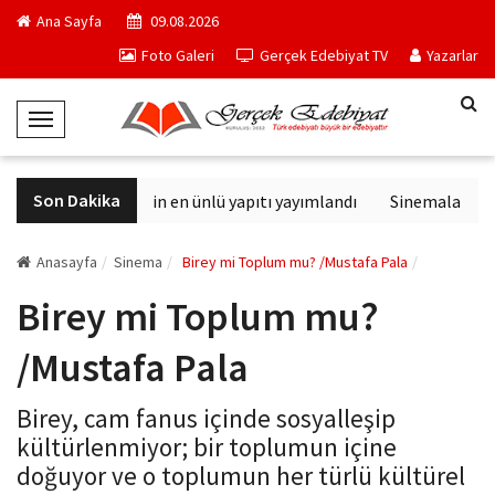
Ana Sayfa
09.08.2026
Foto Galeri
Gerçek Edebiyat TV
Yazarlar
T
o
g
Son Dakika
Philip K. Dick'in en ünlü yapıtı yayımlandı
Sinemalarda bu h
g
l
e
Anasayfa
Sinema
Birey mi Toplum mu? /Mustafa Pala
N
Birey mi Toplum mu?
a
v
/Mustafa Pala
i
g
Birey, cam fanus içinde sosyalleşip
a
kültürlenmiyor; bir toplumun içine
t
doğuyor ve o toplumun her türlü kültürel
i