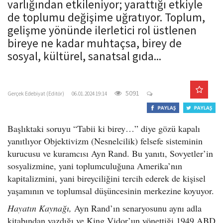
varlığından etkileniyor; yarattığı etkiyle
o
de toplumu değişime uğratıyor. Toplum,
n
gelişme yönünde ilerletici rol üstlenen
bireye ne kadar muhtaçsa, birey de
sosyal, kültürel, sanatsal gıda...
gercekedebiyat.com
5091
Gerçek Edebiyat (Editör)
06.01.2024 19:14
Başlıktaki soruyu “Tabii ki birey…” diye gözü kapalı
yanıtlıyor Objektivizm (Nesnelcilik) felsefe sisteminin
kurucusu ve kuramcısı Ayn Rand. Bu yanıtı, Sovyetler’in
sosyalizmine, yani toplumculuğuna Amerika’nın
kapitalizmini, yani bireyciliğini tercih ederek de kişisel
yaşamının ve toplumsal düşüncesinin merkezine koyuyor.
Hayatın Kaynağı,
Ayn Rand’ın senaryosunu aynı adla
kitabından yazdığı ve King Vidor’un yönettiği 1949 ABD