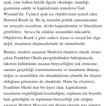
ayak, yine halkın büyük ilgiyle okuduğu, inandığı
gazetenin sahibi ve kapitalizmin temsilcisi Gail
Wynand’dır. Üçüncü ayak ise objektivizmi temsil eden
Howard Roark’tır. Bu üç temsilin politik yansımasında
ise sırasıyla sosyalizm, devlet kapitalizmini ve liberalizmi
görebiliriz. Ayrıca bu odaklar arasındaki mücadele,
Objektivist Roark’a göre sadece siyasi ve sosyal bir olgu
değil, insanların düşüncelerinde de sürmektedir.
Buraya, modern yaşamın Marksist eleştirisi olarak ortaya
çıkan Frankfurt Okulu perspektifinden baktığımızda,
tüketim kültürünün insanın bireyselliğini yok etmesine,
sanatın gerçekliği yansıtmamasına ve insanların dünyayı
doğru ve nesnellikle ele almadıklarına yönelik bir eleştiri
olduğunu görmemiz de olnaklıdır. Hatta bu eleştiriyi,
Frankfurt Okulu’nun bir üyesi olan, kapitalizmin
insanların özgürlüğünü kısıtladığını, toplumu tek boyutlu
hale getirdiğini ve toplumun bireyselliği yok ettiğini
savunan Herbert Marcuse’nin düşünceleriyle ters yönden