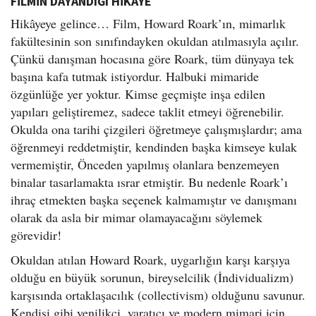
FİLMİN DAYANDIĞI HİKÂYE
Hikâyeye gelince… Film, Howard Roark’ın, mimarlık
fakültesinin son sınıfındayken okuldan atılmasıyla açılır.
Çünkü danışman hocasına göre Roark, tüm dünyaya tek
başına kafa tutmak istiyordur. Halbuki mimaride
özgünlüğe yer yoktur. Kimse geçmişte inşa edilen
yapıları geliştiremez, sadece taklit etmeyi öğrenebilir.
Okulda ona tarihi çizgileri öğretmeye çalışmışlardır; ama
öğrenmeyi reddetmiştir, kendinden başka kimseye kulak
vermemiştir, Önceden yapılmış olanlara benzemeyen
binalar tasarlamakta ısrar etmiştir. Bu nedenle Roark’ı
ihraç etmekten başka seçenek kalmamıştır ve danışmanı
olarak da asla bir mimar olamayacağını söylemek
görevidir!
Okuldan atılan Howard Roark, uygarlığın karşı karşıya
olduğu en büyük sorunun, bireyselcilik (İndividualizm)
karşısında ortaklaşacılık (collectivism) olduğunu savunur.
Kendisi gibi yenilikçi, yaratıcı ve modern mimari için