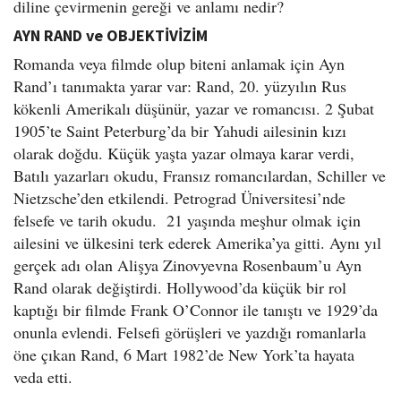
diline çevirmenin gereği ve anlamı nedir?
AYN RAND ve OBJEKTİVİZİM
Romanda veya filmde olup biteni anlamak için Ayn
Rand’ı tanımakta yarar var: Rand, 20. yüzyılın Rus
kökenli Amerikalı düşünür, yazar ve romancısı. 2 Şubat
1905’te Saint Peterburg’da bir Yahudi ailesinin kızı
olarak doğdu. Küçük yaşta yazar olmaya karar verdi,
Batılı yazarları okudu, Fransız romancılardan, Schiller ve
Nietzsche’den etkilendi. Petrograd Üniversitesi’nde
felsefe ve tarih okudu. 21 yaşında meşhur olmak için
ailesini ve ülkesini terk ederek Amerika’ya gitti. Aynı yıl
gerçek adı olan Alişya Zinovyevna Rosenbaum’u Ayn
Rand olarak değiştirdi. Hollywood’da küçük bir rol
kaptığı bir filmde Frank O’Connor ile tanıştı ve 1929’da
onunla evlendi. Felsefi görüşleri ve yazdığı romanlarla
öne çıkan Rand, 6 Mart 1982’de New York’ta hayata
veda etti.