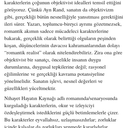
karakterlerin çoğunun objektivist idealleri temsil ettiğini
görüyoruz. Çünkü Ayn Rand, sanatın da objektivizm
gibi, gerçekliği bütün nesnelliğiyle yansıtması gerektiğini
ileri sürer. Yazarı, toplumcu-bireyci ayrımı gözetmezsek,
romantik akımın sadece mücadeleci karakterlerine
bakarak, gerçeklik olarak belirttiği olguların peşinden
koşan, düşüncelerinin davacısı kahramanlarından dolayı
“romantik realist” olarak nitelendirebiliriz. Zira ona göre
objektivist bir sanatçı, öncelikle insanın duygu
durumlarına, duygusal tepkilerine değil; rasyonel
eğilimlerine ve gerçekliği kavrama potansiyeline
yönelmelidir. Sanatın işlevi, nesnel değerleri ve
güzellikleri yüceltmektir.
Nihayet Hayatın Kaynağı adlı romanında/senaryosunda
kurguladığı karakterlerin, okur ve izleyiciyi
özdeşleştirmek istediklerini güçlü betimlemelerle çizer.
Bu karakterler eyvallahsız, uzlaşmasızdırlar; zorluklar
içinde kalsalar da zorlukları yenmede kararlıdırlar.