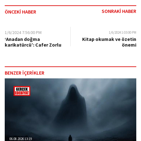
SONRAKİ HABER
ÖNCEKİ HABER
1/6/2024 7:56:00 PM
1/6/2024 1:03:00 PM
‘Anadan doğma
Kitap okumak ve özetin
karikatürcü’: Cafer Zorlu
önemi
BENZER İÇERİKLER
06.08.2026 13:19