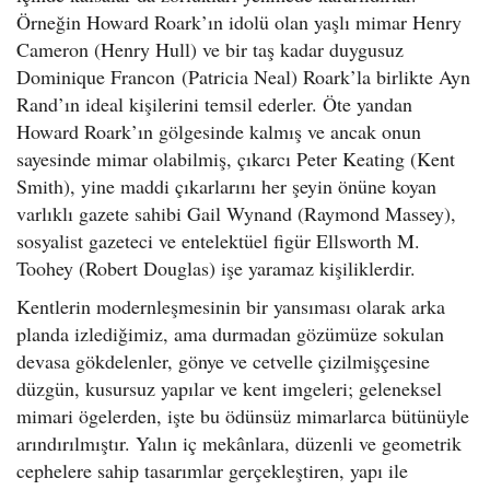
Örneğin Howard Roark’ın idolü olan yaşlı mimar Henry
Cameron (Henry Hull) ve bir taş kadar duygusuz
Dominique Francon (Patricia Neal) Roark’la birlikte Ayn
Rand’ın ideal kişilerini temsil ederler. Öte yandan
Howard Roark’ın gölgesinde kalmış ve ancak onun
sayesinde mimar olabilmiş, çıkarcı Peter Keating (Kent
Smith), yine maddi çıkarlarını her şeyin önüne koyan
varlıklı gazete sahibi Gail Wynand (Raymond Massey),
sosyalist gazeteci ve entelektüel figür Ellsworth M.
Toohey (Robert Douglas) işe yaramaz kişiliklerdir.
Kentlerin modernleşmesinin bir yansıması olarak arka
planda izlediğimiz, ama durmadan gözümüze sokulan
devasa gökdelenler, gönye ve cetvelle çizilmişçesine
düzgün, kusursuz yapılar ve kent imgeleri; geleneksel
mimari ögelerden, işte bu ödünsüz mimarlarca bütünüyle
arındırılmıştır. Yalın iç mekânlara, düzenli ve geometrik
cephelere sahip tasarımlar gerçekleştiren, yapı ile