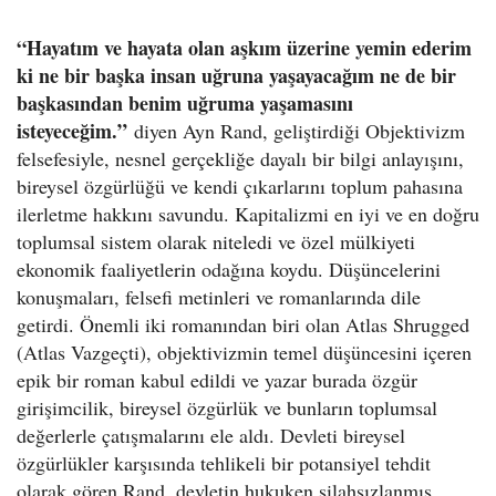
“Hayatım ve hayata olan aşkım üzerine yemin ederim
ki ne bir başka insan uğruna yaşayacağım ne de bir
başkasından benim uğruma yaşamasını
isteyeceğim.”
diyen Ayn Rand, geliştirdiği Objektivizm
felsefesiyle, nesnel gerçekliğe dayalı bir bilgi anlayışını,
bireysel özgürlüğü ve kendi çıkarlarını toplum pahasına
ilerletme hakkını savundu. Kapitalizmi en iyi ve en doğru
toplumsal sistem olarak niteledi ve özel mülkiyeti
ekonomik faaliyetlerin odağına koydu. Düşüncelerini
konuşmaları, felsefi metinleri ve romanlarında dile
getirdi. Önemli iki romanından biri olan Atlas Shrugged
(Atlas Vazgeçti), objektivizmin temel düşüncesini içeren
epik bir roman kabul edildi ve yazar burada özgür
girişimcilik, bireysel özgürlük ve bunların toplumsal
değerlerle çatışmalarını ele aldı. Devleti bireysel
özgürlükler karşısında tehlikeli bir potansiyel tehdit
olarak gören Rand, devletin hukuken silahsızlanmış