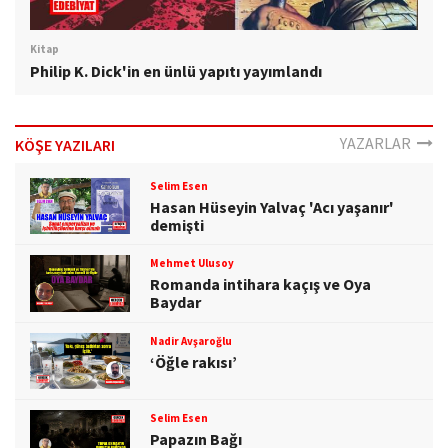
Kitap
Philip K. Dick'in en ünlü yapıtı yayımlandı
YAZARLAR
KÖŞE YAZILARI
Selim Esen
Hasan Hüseyin Yalvaç 'Acı yaşanır'
demişti
Mehmet Ulusoy
Romanda intihara kaçış ve Oya
Baydar
Nadir Avşaroğlu
‘Öğle rakısı’
Selim Esen
Papazın Bağı