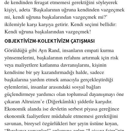
de kendinden feragat etmemesi gerektiğini söyleyerek
kişiyi, adeta ‘Başkalarının uğruna kendinden vazgeçmek
mi, kendi uğruna başkalarından vazgeçmek mi?’
ikilemiyle karşı karşıya getirir. Kendi seçimi bellidir:
Kendi uğruna başkalarından vazgeçmek!
OBJEKTİVİZM-KOLEKTİVİZM ÇATIŞMASI
Görüldüğü gibi Ayn Rand, insanların empati kurma
yönsemelerini, başkalarının refahını artırmak için risk
veya maliyetlere katlanma davranışlarını, kişinin
kendisine bir şey kazandırmadığı halde, sadece
başkalarına yardım etmek amacıyla gerçekleştirdiği
eylemlerini, insanlar arasındaki sosyal bağları
güçlendirmeye yardımcı olan toplumsal dayanışmayı öne
çıkaran Altruizm’e (Diğerkâmlık) şiddetle karşıdır.
Ekonomik alanda ise devletin serbest piyasa gereğince
ekonomik faaliyetlere müdahale etmemesi gerektiğini
savunan, bireysel özgürlükleri her şeyin üstüne koyan,
“Bırakınız yapsınlar!” anlamına gelen “Laissez faire”nin