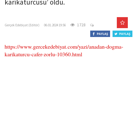
karikatürcüsü’ oldu.
o
n
gercekedebiyat.com
1728
Gerçek Edebiyat (Editör)
06.01.2024 19:56
https://www.gercekedebiyat.com/yazi/anadan-dogma-
karikaturcu-cafer-zorlu-10360.html