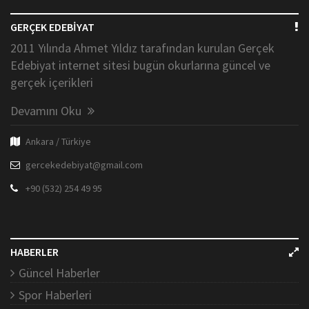
GERÇEK EDEBİYAT
2011 Yılında Ahmet Yıldız tarafından kurulan Gerçek
Edebiyat internet sitesi bugün okurlarına güncel ve
gerçek içerikleri
Devamını Oku
Ankara / Türkiye
gercekedebiyat@gmail.com
+90 (532) 254 49 95
HABERLER
Güncel Haberler
Spor Haberleri