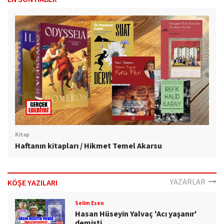
Kitap
Haftanın kitapları / Hikmet Temel Akarsu
YAZARLAR
KÖŞE YAZILARI
Selim Esen
Hasan Hüseyin Yalvaç 'Acı yaşanır'
demişti