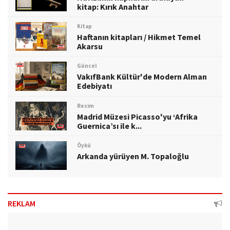
kitap: Kırık Anahtar
Kitap
Haftanın kitapları / Hikmet Temel
Akarsu
Güncel
VakıfBank Kültür'de Modern Alman
Edebiyatı
Resim
Madrid Müzesi Picasso'yu ‘Afrika
Guernica’sı ile k...
Öykü
Arkanda yürüyen M. Topaloğlu
REKLAM