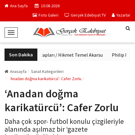
Ana Sayfa
10.08.2026
Foto Galeri
Gerçek Edebiyat TV
Yazarlar
T
o
g
Son Dakika
Haftanın kitapları / Hikmet Temel Akarsu
Philip K. Dic
g
l
e
Anasayfa
Sanat Kategorileri
N
‘Anadan doğma karikatürcü’: Cafer Zorlu
a
‘Anadan doğma
v
i
karikatürcü’: Cafer Zorlu
g
a
Daha çok spor- futbol konulu çizgileriyle
t
alanında aşılmaz bir ‘gazete
i