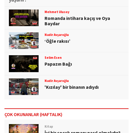
Mehmet Ulusoy
Romanda intihara kaçış ve Oya
Baydar
Nadir Avşaroğlu
‘Öğle rakısı’
Selim Esen
Papazın Bağı
Nadir Avşaroğlu
'Kızılay' bir binanın adıydı
ÇOK OKUNANLAR (HAFTALIK)
Kitap
İyi bir çocuk romanı nasıl olmalıdır?