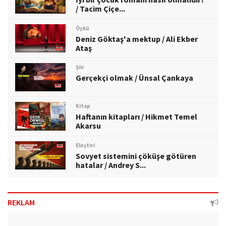
/ Tacim Çiçe...
Öykü
Deniz Göktaş'a mektup / Ali Ekber
Ataş
Şiir
Gerçekçi olmak / Ünsal Çankaya
Kitap
Haftanın kitapları / Hikmet Temel
Akarsu
Eleştiri
Sovyet sistemini çöküşe götüren
hatalar / Andrey S...
REKLAM