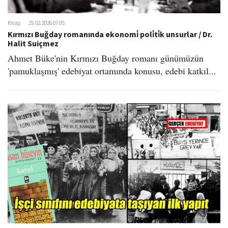
Kitap
25.02.2026 07:05
Kırmızı Buğday romanında ekonomi̇ poli̇ti̇k unsurlar / Dr.
Halit Suiçmez
Ahmet Büke'nin Kırmızı Buğday romanı günümüzün
'pamuklaşmış' edebiyat ortamında konusu, edebi katkıl...