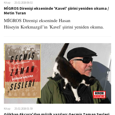
Kitap
25.02.2026 06:02
MİGROS Direnişi ekseninde ​'Kavel' şiirini yeniden okuma /
Metin Turan
MİGROS Direnişi ekseninde Hasan
Hüseyin Korkmazgil’in 'Kavel' şiirini yeniden okuma.
Kitap
25.02.2026 01:59
Gökhan Akçura'dan müzik yazıları: Geçmiş Zaman Sesleri