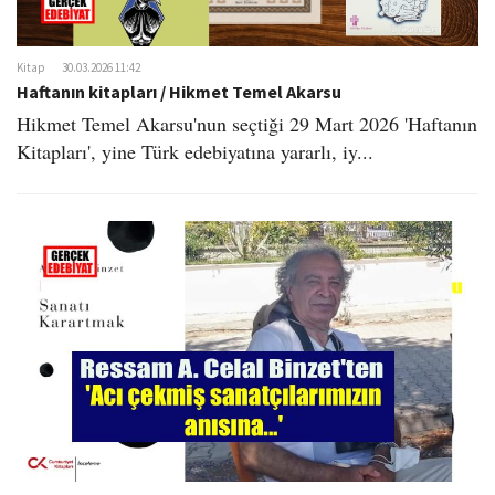
o
n
Kitap
30.03.2026 11:42
Haftanın kitapları / Hikmet Temel Akarsu
Hikmet Temel Akarsu'nun seçtiği 29 Mart 2026 'Haftanın
Kitapları', yine Türk edebiyatına yararlı, iy...