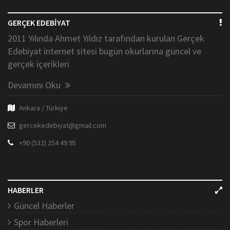
GERÇEK EDEBİYAT
2011 Yılında Ahmet Yıldız tarafından kurulan Gerçek
Edebiyat internet sitesi bugün okurlarına güncel ve
gerçek içerikleri
Devamını Oku
Ankara / Türkiye
gercekedebiyat@gmail.com
+90 (532) 254 49 95
HABERLER
Güncel Haberler
Spor Haberleri