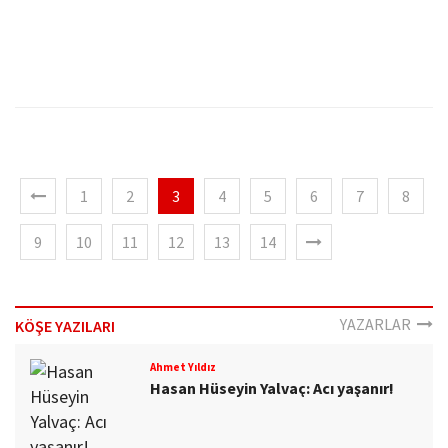
1
2
3
4
5
6
7
8
9
10
11
12
13
14
YAZARLAR
KÖŞE YAZILARI
Ahmet Yıldız
Hasan Hüseyin Yalvaç: Acı yaşanır!