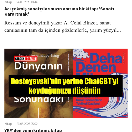
Kitap
24.03.2026 10:44
Acı çekmiş sanatçılarımızın anısına bir kitap: 'Sanatı
Karartmak'
Ressam ve deneyimli yazar A. Celal Binzet, sanat
camiasının tam da içinden gözlemlerle, yarım yüzyıl...
Kitap
23.03.2026 05:02
YKY'den yeni iki ilginç kitap