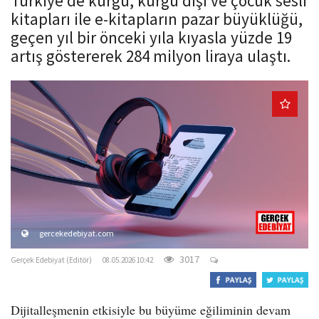
Türkiye'de kurgu, kurgu dışı ve çocuk sesli
o
kitapları ile e-kitapların pazar büyüklüğü,
n
geçen yıl bir önceki yıla kıyasla yüzde 19
artış göstererek 284 milyon liraya ulaştı.
gercekedebiyat.com
3017
Gerçek Edebiyat (Editör)
08.05.2026 10:42
Dijitalleşmenin etkisiyle bu büyüme eğiliminin devam