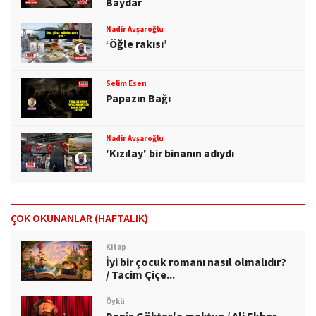
Baydar
Nadir Avşaroğlu
‘Öğle rakısı’
Selim Esen
Papazın Bağı
Nadir Avşaroğlu
'Kızılay' bir binanın adıydı
ÇOK OKUNANLAR (HAFTALIK)
Kitap
İyi bir çocuk romanı nasıl olmalıdır?
/ Tacim Çiçe...
Öykü