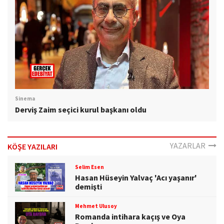
Sinema
Derviş Zaim seçici kurul başkanı oldu
YAZARLAR
KÖŞE YAZILARI
Selim Esen
Hasan Hüseyin Yalvaç 'Acı yaşanır'
demişti
Mehmet Ulusoy
Romanda intihara kaçış ve Oya