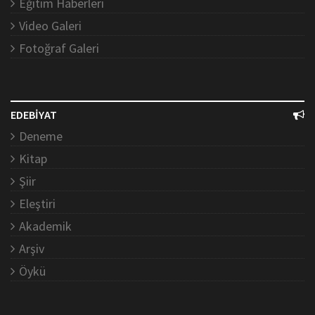
Eğitim Haberleri
Video Galeri
Fotoğraf Galeri
EDEBİYAT
Deneme
Kitap
Şiir
Eleştiri
Akademik
Arşiv
Öykü