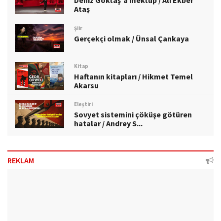
Deniz Göktaş'a mektup / Ali Ekber
Ataş
Şiir
Gerçekçi olmak / Ünsal Çankaya
Kitap
Haftanın kitapları / Hikmet Temel
Akarsu
Eleştiri
Sovyet sistemini çöküşe götüren
hatalar / Andrey S...
REKLAM