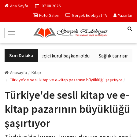
Ana Sayfa
07.08.2026
Foto Galeri
Gerçek Edebiyat TV
Yazarlar
T
o
g
Son Dakika
Derviş Zaim seçici kurul başkanı oldu
Sağlık tanrısının he
g
l
e
Anasayfa
Kitap
N
Türkiye'de sesli kitap ve e-kitap pazarının büyüklüğü şaşırtıyor
a
Türkiye'de sesli kitap ve e-
v
i
kitap pazarının büyüklüğü
g
a
şaşırtıyor
t
i