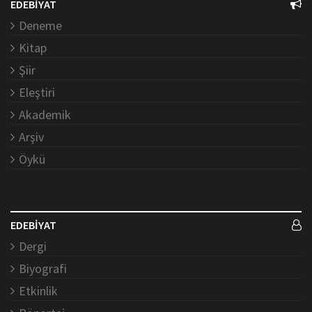
EDEBİYAT
Deneme
Kitap
Şiir
Eleştiri
Akademik
Arşiv
Öykü
EDEBİYAT
Dergi
Biyografi
Etkinlik