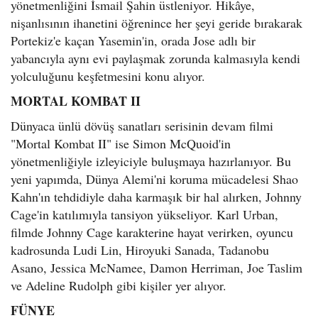
yönetmenliğini İsmail Şahin üstleniyor. Hikâye,
nişanlısının ihanetini öğrenince her şeyi geride bırakarak
Portekiz'e kaçan Yasemin'in, orada Jose adlı bir
yabancıyla aynı evi paylaşmak zorunda kalmasıyla kendi
yolculuğunu keşfetmesini konu alıyor.
MORTAL KOMBAT II
Dünyaca ünlü dövüş sanatları serisinin devam filmi
"Mortal Kombat II" ise Simon McQuoid'in
yönetmenliğiyle izleyiciyle buluşmaya hazırlanıyor. Bu
yeni yapımda, Dünya Alemi'ni koruma mücadelesi Shao
Kahn'ın tehdidiyle daha karmaşık bir hal alırken, Johnny
Cage'in katılımıyla tansiyon yükseliyor. Karl Urban,
filmde Johnny Cage karakterine hayat verirken, oyuncu
kadrosunda Ludi Lin, Hiroyuki Sanada, Tadanobu
Asano, Jessica McNamee, Damon Herriman, Joe Taslim
ve Adeline Rudolph gibi kişiler yer alıyor.
FÜNYE