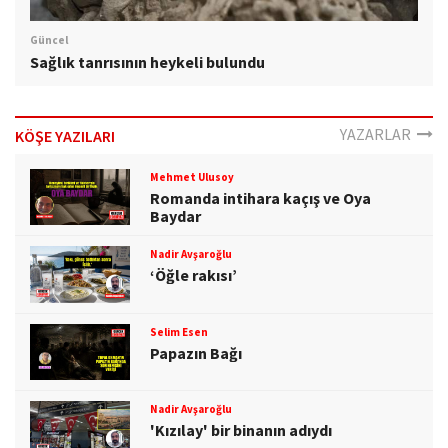
Güncel
Sağlık tanrısının heykeli bulundu
YAZARLAR
KÖŞE YAZILARI
Mehmet Ulusoy
Romanda intihara kaçış ve Oya
Baydar
Nadir Avşaroğlu
‘Öğle rakısı’
Selim Esen
Papazın Bağı
Nadir Avşaroğlu
'Kızılay' bir binanın adıydı