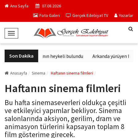
Ana Sayfa
07.08.2026
Foto Galeri
Gerçek Edebiyat TV
Yazarlar
T
o
g
Son Dakika
Sağlık tanrısının heykeli bulundu
Arkanda yürüyen M. Top
g
l
e
Anasayfa
Sinema
Haftanın sinema filmleri
N
Haftanın sinema filmleri
a
v
Bu hafta sinemaseverleri oldukça çeşitli
i
ve etkileyici yapımlar bekliyor. Sinema
g
salonlarında aksiyon, gerilim, dram ve
a
animasyon türlerini kapsayan toplam 8
t
film gösterime girecek.
i