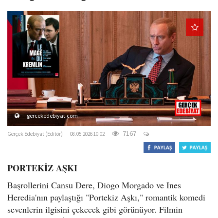
o
n
gercekedebiyat.com
7167
Gerçek Edebiyat (Editör)
08.05.2026 10:02
PORTEKİZ AŞKI
Başrollerini Cansu Dere, Diogo Morgado ve Ines
Heredia'nın paylaştığı "Portekiz Aşkı," romantik komedi
sevenlerin ilgisini çekecek gibi görünüyor. Filmin