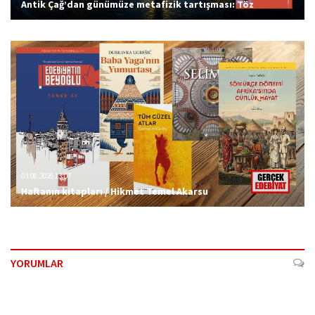
Antik Çağ’dan günümüze metafizik tartışması: Töz
03.08.2026 13:07
Haftanın kitapları / Hikmet Temel Akarsu
YORUMLAR