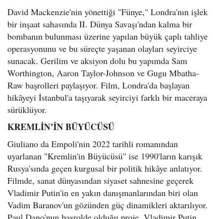
David Mackenzie'nin yönettiği "Fünye," Londra'nın işlek
bir inşaat sahasında II. Dünya Savaşı'ndan kalma bir
bombanın bulunması üzerine yapılan büyük çaplı tahliye
operasyonunu ve bu süreçte yaşanan olayları seyirciye
sunacak. Gerilim ve aksiyon dolu bu yapımda Sam
Worthington, Aaron Taylor-Johnson ve Gugu Mbatha-
Raw başrolleri paylaşıyor. Film, Londra'da başlayan
hikâyeyi İstanbul'a taşıyarak seyirciyi farklı bir maceraya
sürüklüyor.
KREMLİN’İN BÜYÜCÜSÜ
Giuliano da Empoli'nin 2022 tarihli romanından
uyarlanan "Kremlin'in Büyücüsü" ise 1990'ların karışık
Rusya'sında geçen kurgusal bir politik hikâye anlatıyor.
Filmde, sanat dünyasından siyaset sahnesine geçerek
Vladimir Putin'in en yakın danışmanlarından biri olan
Vadim Baranov'un gözünden güç dinamikleri aktarılıyor.
Paul Dano'nun başrolde olduğu proje, Vladimir Putin