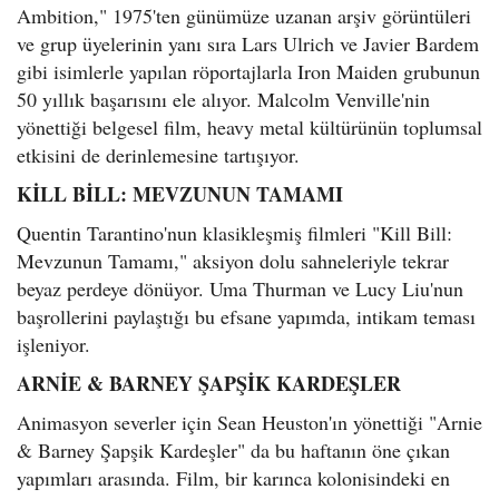
Ambition," 1975'ten günümüze uzanan arşiv görüntüleri
ve grup üyelerinin yanı sıra Lars Ulrich ve Javier Bardem
gibi isimlerle yapılan röportajlarla Iron Maiden grubunun
50 yıllık başarısını ele alıyor. Malcolm Venville'nin
yönettiği belgesel film, heavy metal kültürünün toplumsal
etkisini de derinlemesine tartışıyor.
KİLL BİLL: MEVZUNUN TAMAMI
Quentin Tarantino'nun klasikleşmiş filmleri "Kill Bill:
Mevzunun Tamamı," aksiyon dolu sahneleriyle tekrar
beyaz perdeye dönüyor. Uma Thurman ve Lucy Liu'nun
başrollerini paylaştığı bu efsane yapımda, intikam teması
işleniyor.
ARNİE & BARNEY ŞAPŞİK KARDEŞLER
Animasyon severler için Sean Heuston'ın yönettiği "Arnie
& Barney Şapşik Kardeşler" da bu haftanın öne çıkan
yapımları arasında. Film, bir karınca kolonisindeki en