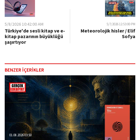
5/8/2026 10:42:00 AM
5/7/2026 12:53:00 PM
Türkiye'de sesli kitap ve e-
Meteorolojik hisler / Elif
kitap pazarının büyüklüğü
Sofya
şaşırtıyor
BENZER İÇERİKLER
01.08.2026 03:50