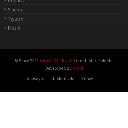
Röportaj
Sinema
Tiyatro
Müzik
© Since 2011
Gerçek Edebiyat
. Tüm Hakları Saklıdır.
Developed By
Droid
Anasayfa
Hakkımızda
Künye