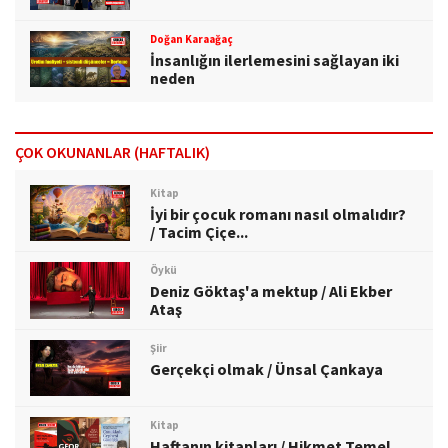
Doğan Karaağaç
İnsanlığın ilerlemesini sağlayan iki
neden
ÇOK OKUNANLAR (HAFTALIK)
Kitap
İyi bir çocuk romanı nasıl olmalıdır?
/ Tacim Çiçe...
Öykü
Deniz Göktaş'a mektup / Ali Ekber
Ataş
Şiir
Gerçekçi olmak / Ünsal Çankaya
Kitap
Haftanın kitapları / Hikmet Temel