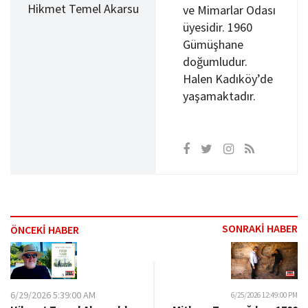
Hikmet Temel Akarsu
ve Mimarlar Odası
üyesidir. 1960
Gümüşhane
doğumludur.
Halen Kadıköy’de
yaşamaktadır.
SONRAKİ HABER
ÖNCEKİ HABER
6/29/2026 5:39:00 AM
6/25/2026 12:49:00 PM