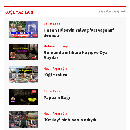
YAZARLAR
KÖŞE YAZILARI
Selim Esen
Hasan Hüseyin Yalvaç 'Acı yaşanır'
demişti
Mehmet Ulusoy
Romanda intihara kaçış ve Oya
Baydar
Nadir Avşaroğlu
‘Öğle rakısı’
Selim Esen
Papazın Bağı
Nadir Avşaroğlu
'Kızılay' bir binanın adıydı