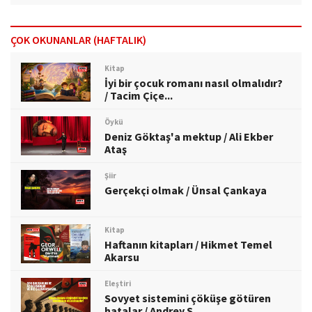
ÇOK OKUNANLAR (HAFTALIK)
Kitap
İyi bir çocuk romanı nasıl olmalıdır?
/ Tacim Çiçe...
Öykü
Deniz Göktaş'a mektup / Ali Ekber
Ataş
Şiir
Gerçekçi olmak / Ünsal Çankaya
Kitap
Haftanın kitapları / Hikmet Temel
Akarsu
Eleştiri
Sovyet sistemini çöküşe götüren
hatalar / Andrey S...