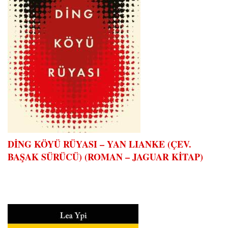
DİNG KÖYÜ RÜYASI – YAN LIANKE (ÇEV.
BAŞAK SÜRÜCÜ) (ROMAN – JAGUAR KİTAP)