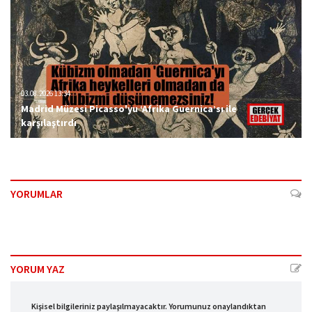
03.08.2026 13:34
Madrid Müzesi Picasso'yu ‘Afrika Guernica’sı ile
karşılaştırdı
YORUMLAR
YORUM YAZ
Kişisel bilgileriniz paylaşılmayacaktır. Yorumunuz onaylandıktan