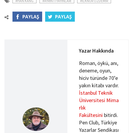
#HAN KANG
#AYRINTI YAYINLARI
#ILKNUR ÖZDEMIR
Yazar Hakkında
Roman, öykü, anı,
deneme, oyun,
hiciv türünde 70’e
yakın kitabı vardır.
İstanbul Teknik
Üniversitesi
Mima
rlık
Fakültesini
bitirdi.
Pen Club, Türkiye
Yazarlar Sendikası