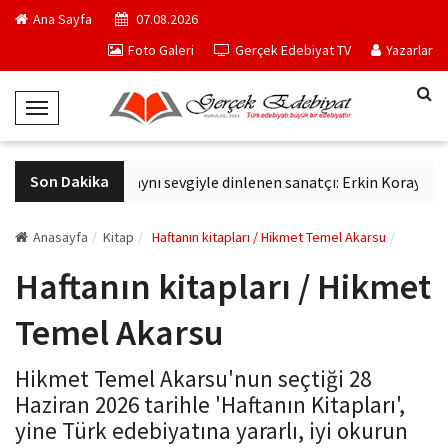
Ana Sayfa
07.08.2026
Foto Galeri
Gerçek Edebiyat TV
Yazarlar
T
o
g
Son Dakika
Altmış yıldır aynı sevgiyle dinlenen sanatçı: Erkin Koray
D
g
l
e
Anasayfa
Kitap
Haftanın kitapları / Hikmet Temel Akarsu
N
Haftanın kitapları / Hikmet
a
v
Temel Akarsu
i
g
Hikmet Temel Akarsu'nun seçtiği 28
a
Haziran 2026 tarihle 'Haftanın Kitapları',
t
yine Türk edebiyatına yararlı, iyi okurun
i