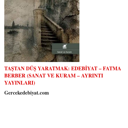
TAŞTAN DÜŞ YARATMAK: EDEBİYAT – FATMA
BERBER (SANAT VE KURAM – AYRINTI
YAYINLARI)
Gercekedebiyat.com