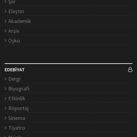
Şiir
Eleştiri
Akademik
Arşiv
Öykü
EDEBİYAT
Dergi
Biyografi
Etkinlik
Röportaj
Sinema
Tiyatro