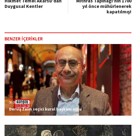
Hikmet Temel Akarsu'dan
Mithras Tapınağı'nın 1700
Duygusal Kentler
yıl önce mühürlenerek
kapatılmış!
BENZER İÇERİKLER
06.08.2026 23:51
Derviş Zaim seçici kurul başkanı oldu