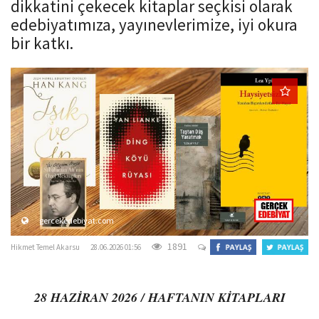
dikkatini çekecek kitaplar seçkisi olarak
o
edebiyatımıza, yayınevlerimize, iyi okura
n
bir katkı.
gercekedebiyat.com
1891
Hikmet Temel Akarsu
28.06.2026 01:56
28 HAZİRAN 2026 / HAFTANIN KİTAPLARI