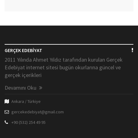
GERÇEK EDEBİYAT
2011 Yılında Ahmet Yıldız tarafından kurulan Gerçek
Edebiyat internet sitesi bugün okurlarına güncel ve
gerçek içerikleri
Devamını Oku
Ankara / Türkiye
gercekedebiyat@gmail.com
+90 (532) 254 49 95