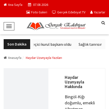
Ana Sayfa
07.08.2026
Foto Galeri
Gerçek Edebiyat TV
Yazarlar
T
o
g
Son Dakika
Derviş Zaim seçici kurul başkanı oldu
Sağlık tanrısının heykel
g
l
e
Anasayfa
Haydar Uzunyayla Yazıları
N
a
v
Haydar
Uzunyayla
i
Hakkında
g
a
Bingöl-Kiğı
t
doğumlu, emekli
i
öğretmen.