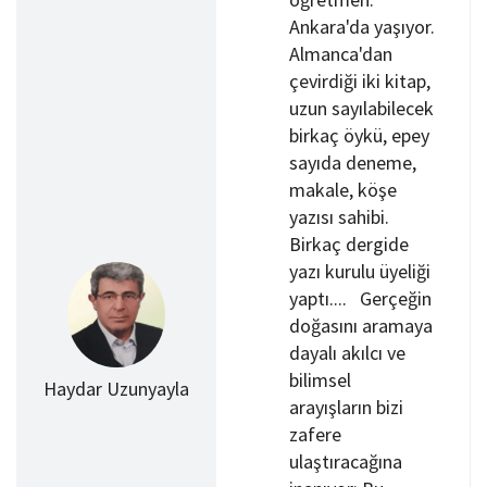
o
Ankara'da yaşıyor.
n
Almanca'dan
çevirdiği iki kitap,
uzun sayılabilecek
birkaç öykü, epey
sayıda deneme,
makale, köşe
yazısı sahibi.
Birkaç dergide
yazı kurulu üyeliği
yaptı.... Gerçeğin
doğasını aramaya
dayalı akılcı ve
bilimsel
Haydar Uzunyayla
arayışların bizi
zafere
ulaştıracağına