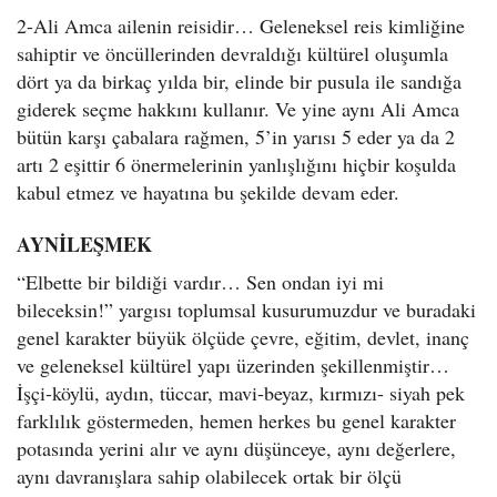
2-Ali Amca ailenin reisidir… Geleneksel reis kimliğine
sahiptir ve öncüllerinden devraldığı kültürel oluşumla
dört ya da birkaç yılda bir, elinde bir pusula ile sandığa
giderek seçme hakkını kullanır. Ve yine aynı Ali Amca
bütün karşı çabalara rağmen, 5’in yarısı 5 eder ya da 2
artı 2 eşittir 6 önermelerinin yanlışlığını hiçbir koşulda
kabul etmez ve hayatına bu şekilde devam eder.
AYNİLEŞMEK
“Elbette bir bildiği vardır… Sen ondan iyi mi
bileceksin!” yargısı toplumsal kusurumuzdur ve buradaki
genel karakter büyük ölçüde çevre, eğitim, devlet, inanç
ve geleneksel kültürel yapı üzerinden şekillenmiştir…
İşçi-köylü, aydın, tüccar, mavi-beyaz, kırmızı- siyah pek
farklılık göstermeden, hemen herkes bu genel karakter
potasında yerini alır ve aynı düşünceye, aynı değerlere,
aynı davranışlara sahip olabilecek ortak bir ölçü