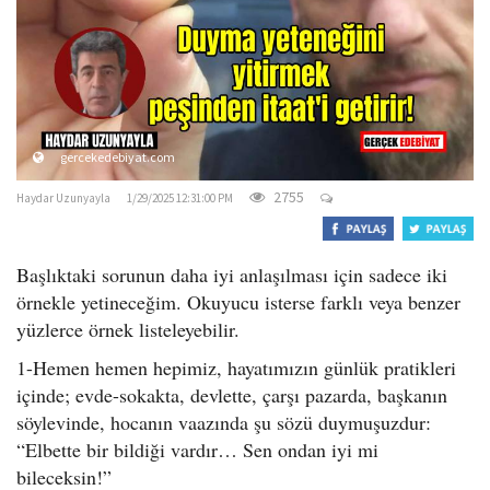
o
n
gercekedebiyat.com
2755
Haydar Uzunyayla
1/29/2025 12:31:00 PM
Başlıktaki sorunun daha iyi anlaşılması için sadece iki
örnekle yetineceğim. Okuyucu isterse farklı veya benzer
yüzlerce örnek listeleyebilir.
1-Hemen hemen hepimiz, hayatımızın günlük pratikleri
içinde; evde-sokakta, devlette, çarşı pazarda, başkanın
söylevinde, hocanın vaazında şu sözü duymuşuzdur:
“Elbette bir bildiği vardır… Sen ondan iyi mi
bileceksin!”