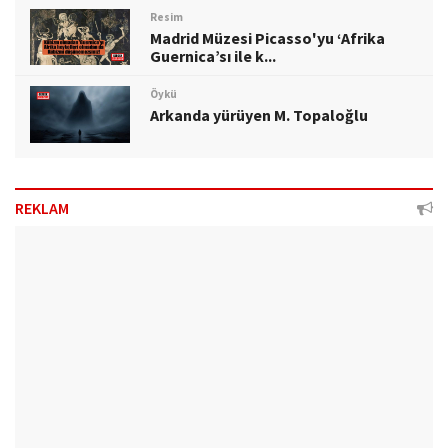
Resim
Madrid Müzesi Picasso'yu ‘Afrika
Guernica’sı ile k...
Öykü
Arkanda yürüyen M. Topaloğlu
REKLAM