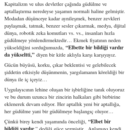
Kapitalizm ve ulus devletler çağında güdülme ve
aptallaştırma neredeyse yaşamın normali haline gelmiştir.
Modadan düşünceye kadar aynileşmek, benzer zevkleri
paylaşmak, tatmak, benzer sesler çıkarmak, medya, dijital
dünya, robotik zeka komutları vs. vs., insanları hızla
güdülmeye yönlendirmektedir… Ekmek fiyatının neden
“Elbette bir bildiği vardır
yükseldiğini sorduğumuzda,
da yükseltti,”
diyen bir kitle aklıyla karşı karşıyayız.
Gücün büyüsü, korku, çıkar beklentisi ve gelebilecek
şiddetin etkisiyle düşünmenin, yargılamanın köreldiği bir
dünya ile iç içeyiz…
Uygulayıcının lehine oluşan bir işbirliğine tanık oluyoruz
ve bu durum uzunca bir zincirin halkaları gibi birbirine
eklenerek devam ediyor. Her aptallık yeni bir aptallığa,
her güdülme yani bir güdülmeye başlangıç oluyor…
“Elbet bir
Çünkü birey kendi yaşamında önceliği,
bildiği vardır
,” dediği güce vermiştir. Anlamayı kendi