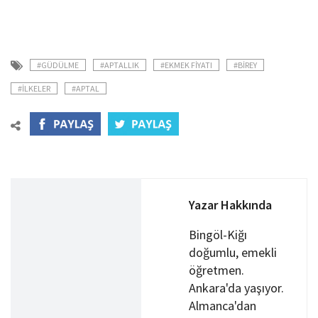
#GÜDÜLME
#APTALLIK
#EKMEK FİYATI
#BİREY
#İLKELER
#APTAL
Yazar Hakkında
Bingöl-Kiğı
doğumlu, emekli
öğretmen.
Ankara'da yaşıyor.
Almanca'dan