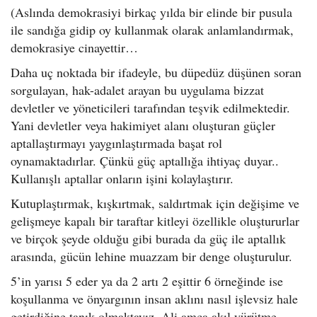
(Aslında demokrasiyi birkaç yılda bir elinde bir pusula
ile sandığa gidip oy kullanmak olarak anlamlandırmak,
demokrasiye cinayettir…
Daha uç noktada bir ifadeyle, bu düpedüz düşünen soran
sorgulayan, hak-adalet arayan bu uygulama bizzat
devletler ve yöneticileri tarafından teşvik edilmektedir.
Yani devletler veya hakimiyet alanı oluşturan güçler
aptallaştırmayı yaygınlaştırmada başat rol
oynamaktadırlar. Çünkü güç aptallığa ihtiyaç duyar..
Kullanışlı aptallar onların işini kolaylaştırır.
Kutuplaştırmak, kışkırtmak, saldırtmak için değişime ve
gelişmeye kapalı bir taraftar kitleyi özellikle oluştururlar
ve birçok şeyde olduğu gibi burada da güç ile aptallık
arasında, gücün lehine muazzam bir denge oluşturulur.
5’in yarısı 5 eder ya da 2 artı 2 eşittir 6 örneğinde ise
koşullanma ve önyargının insan aklını nasıl işlevsiz hale
getirdiğine tanık olmaktayız. Ali amca akıl yürütme