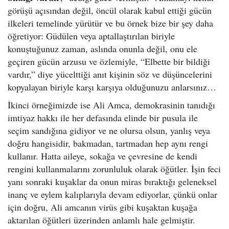
görüşü açısından değil, öncül olarak kabul ettiği gücün
ilkeleri temelinde yürütür ve bu örnek bize bir şey daha
öğretiyor: Güdülen veya aptallaştırılan biriyle
konuştuğunuz zaman, aslında onunla değil, onu ele
geçiren gücün arzusu ve özlemiyle, “Elbette bir bildiği
vardır,” diye yücelttiği anıt kişinin söz ve düşüncelerini
kopyalayan biriyle karşı karşıya olduğunuzu anlarsınız…
İkinci örneğimizde ise Ali Amca, demokrasinin tanıdığı
imtiyaz hakkı ile her defasında elinde bir pusula ile
seçim sandığına gidiyor ve ne olursa olsun, yanlış veya
doğru hangisidir, bakmadan, tartmadan hep aynı rengi
kullanır. Hatta aileye, sokağa ve çevresine de kendi
rengini kullanmalarını zorunluluk olarak öğütler. İşin feci
yanı sonraki kuşaklar da onun miras bıraktığı geleneksel
inanç ve eylem kalıplarıyla devam ediyorlar, çünkü onlar
için doğru, Ali amcanın virüs gibi kuşaktan kuşağa
aktarılan öğütleri üzerinden anlamlı hale gelmiştir.