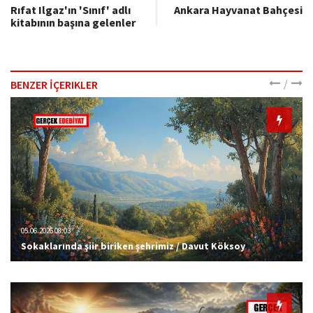
Rıfat Ilgaz'ın 'Sınıf' adlı
Ankara Hayvanat Bahçesi
kitabının başına gelenler
/
BENZER İÇERIKLER
05.06.2026 08:03
Sokaklarında şiir biriken şehrimiz / Davut Köksoy