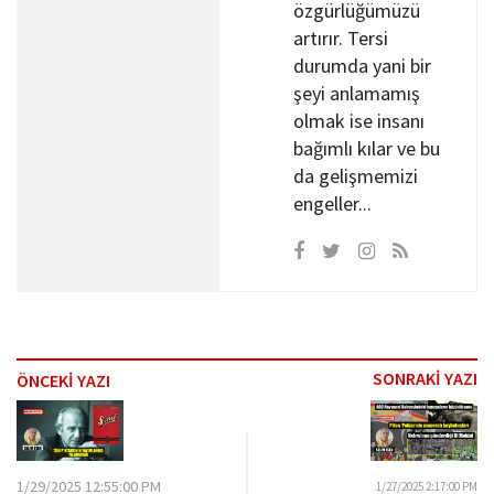
özgürlüğümüzü
artırır. Tersi
durumda yani bir
şeyi anlamamış
olmak ise insanı
bağımlı kılar ve bu
da gelişmemizi
engeller...
SONRAKİ YAZI
ÖNCEKİ YAZI
1/29/2025 12:55:00 PM
1/27/2025 2:17:00 PM