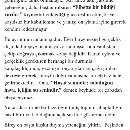
“Elbette bir bildiği
yeteneğini, daha baştan itibaren
vardır,”
kıymetini yüklediği güce teslim etmiştir ve
koşulsuz bir kabullenme ve yanlışı onaylama içine girerek
kendini reddetmiştir.
Bu ayrıntının anlamı şudur: Eğer birey nesnel gerçeklik
dışında bir şeye inanmaya zorlanmışsa, onu yanlıştan
çekip doğruya çıkarmak kolay değildir. Karar, eylem ve
gerçeklik gerektiren herhangi bir durumla
karşılaşıldığında, geçmişin önyargıları ve çağrışımları
devreye girerek, bireyin doğruya ulaşmasını etkisiz hale
“Hayat senindir; soluduğun
getirmektedir… Ona,
hava, içtiğin su senindir,”
demek beyhude bir çabadan
öteye geçmez.
Yukarıdaki örnekler bize öğretilmiş toplumsal aptallığın
nasıl bir tuzak olduğunu açık şekilde göstermektedir…
Birey en başta kuşku duyma yeteneğini yitirir. Peşinden