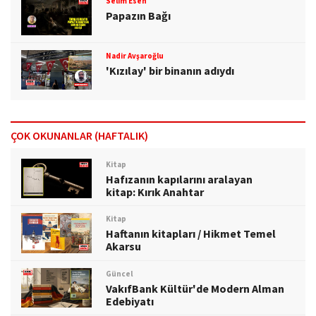
Selim Esen
Papazın Bağı
Nadir Avşaroğlu
'Kızılay' bir binanın adıydı
ÇOK OKUNANLAR (HAFTALIK)
Kitap
Hafızanın kapılarını aralayan
kitap: Kırık Anahtar
Kitap
Haftanın kitapları / Hikmet Temel
Akarsu
Güncel
VakıfBank Kültür'de Modern Alman
Edebiyatı