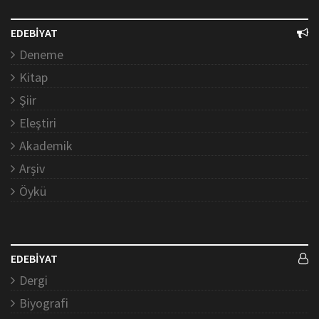
EDEBİYAT
Deneme
Kitap
Şiir
Eleştiri
Akademik
Arşiv
Öykü
EDEBİYAT
Dergi
Biyografi