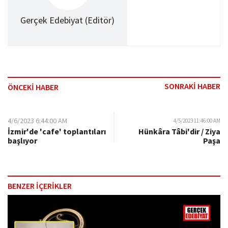
Gerçek Edebiyat (Editör)
SONRAKİ HABER
ÖNCEKİ HABER
4/6/2023 6:44:00 AM
4/5/2023 11:46:00 AM
İzmir'de 'cafe' toplantıları
Hünkâra Tâbi'dir / Ziya
başlıyor
Paşa
BENZER İÇERİKLER