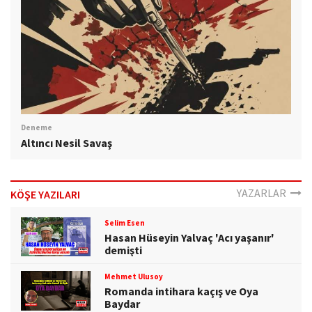
Deneme
Altıncı Nesil Savaş
YAZARLAR
KÖŞE YAZILARI
Selim Esen
Hasan Hüseyin Yalvaç 'Acı yaşanır'
demişti
Mehmet Ulusoy
Romanda intihara kaçış ve Oya
Baydar