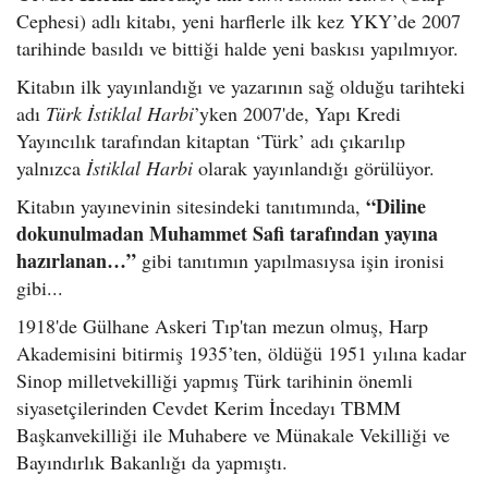
Cephesi) adlı kitabı, yeni harflerle ilk kez YKY’de 2007
tarihinde basıldı ve bittiği halde yeni baskısı yapılmıyor.
Kitabın ilk yayınlandığı ve yazarının sağ olduğu tarihteki
adı
Türk İstiklal Harbi
’yken 2007'de,
Yapı Kredi
Yayıncılık tarafından kitaptan ‘Türk’ adı çıkarılıp
yalnızca
İstiklal Harbi
olarak yayınlandığı görülüyor.
“Diline
Kitabın yayınevinin sitesindeki tanıtımında,
dokunulmadan Muhammet Safi tarafından yayına
hazırlanan…”
gibi tanıtımın yapılmasıysa işin ironisi
gibi...
1918'de Gülhane Askeri Tıp'tan mezun olmuş, Harp
Akademisini bitirmiş 1935’ten, öldüğü 1951 yılına kadar
Sinop milletvekilliği yapmış Türk tarihinin önemli
siyasetçilerinden Cevdet Kerim İncedayı TBMM
Başkanvekilliği ile Muhabere ve Münakale Vekilliği ve
Bayındırlık Bakanlığı da yapmıştı.