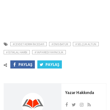
#CEVDET KERIM İNCEDAYI
# ENIS BATUR
# SELÇUK ALTUN
# İSTIKLAL HARBI
# YAPI KREDI YAYINCILIK
Yazar Hakkında