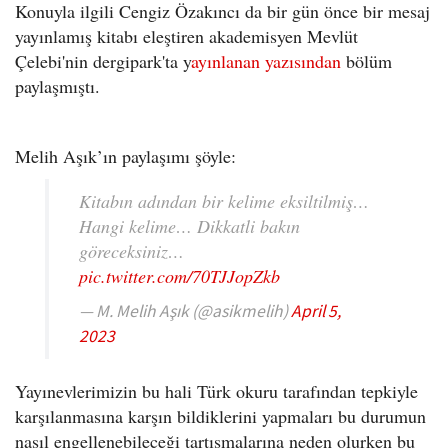
Konuyla ilgili Cengiz Özakıncı da bir gün önce bir mesaj
yayınlamış kitabı eleştiren akademisyen Mevlüt
Çelebi'nin dergipark'ta y
ayınlanan yazısından
bölüm
paylaşmıştı.
Melih Aşık’ın paylaşımı şöyle:
Kitabın adından bir kelime eksiltilmiş…
Hangi kelime… Dikkatli bakın
göreceksiniz…
pic.twitter.com/70TJJopZkb
— M. Melih Aşık (@asikmelih)
April 5,
2023
Yayınevlerimizin bu hali Türk okuru tarafından tepkiyle
karşılanmasına karşın bildiklerini yapmaları bu durumun
nasıl engellenebileceği tartışmalarına neden olurken bu