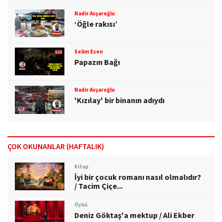
Nadir Avşaroğlu
‘Öğle rakısı’
Selim Esen
Papazın Bağı
Nadir Avşaroğlu
'Kızılay' bir binanın adıydı
ÇOK OKUNANLAR (HAFTALIK)
Kitap
İyi bir çocuk romanı nasıl olmalıdır?
/ Tacim Çiçe...
Öykü
Deniz Göktaş'a mektup / Ali Ekber