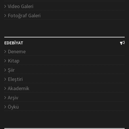
Video Galeri
Fotoğraf Galeri
EDEBİYAT
Deneme
Kitap
Şiir
Eleştiri
Akademik
Arşiv
Öykü