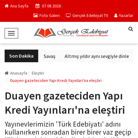
Ana Sayfa
07.08.2026
Foto Galeri
Gerçek Edebiyat TV
Yazarlar
T
o
g
Son Dakika
Altıncı Nesil Savaş
Altmış yıldır aynı sevgiyle dinlenen 
g
l
e
Anasayfa
Eleştiri
N
Duayen gazeteciden Yapı Kredi Yayınları'na eleştiri
a
Duayen gazeteciden Yapı
v
i
Kredi Yayınları'na eleştiri
g
a
Yayınevlerimizin 'Türk Edebiyatı' adını
t
kullanırken sonradan birer birer vaz geçip
i