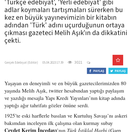
'Türkçe edebiyat', 'Yerli edebiyat' gibi
o
adlar koymaları tartışmaları sürerken bu
n
kez en büyük yayınevimizin bir kitabın
adından 'Türk' adını uçurduğunun ortaya
çıkması gazeteci Melih Aşık’ın da dikkatini
çekti.
gercekedebiyat.com
3021
Gerçek Edebiyat (Editör)
05.04.2023 17:39
Yaşayan en deneyimli ve en büyük gazetecilerimizden 80
yaşında Melih Aşık, twitter hesabından yaptığı paylaşım
ve yazdığı mesajla Yapı Kredi Yayınları’nın kitap adında
yaptığı ağır tahrifatı gözler önüne serdi.
1925’te eski harflerle basılan ve Kurtuluş Savaşı’nı askeri
bakımdan inceleyen ilk çalışma olan kurmay subay
Cevdet Kerim İncedayı
’nın
Türk İstiklal Harbi
(Garp