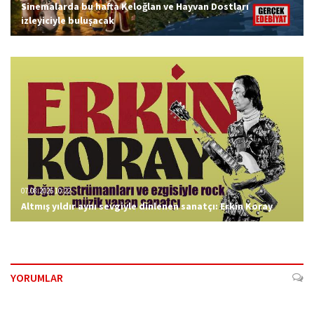
Sinemalarda bu hafta Keloğlan ve Hayvan Dostları
izleyiciyle buluşacak
07.08.2026 10:22
Altmış yıldır aynı sevgiyle dinlenen sanatçı: Erkin Koray
YORUMLAR