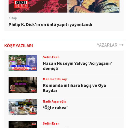
Kitap
Philip K. Dick'in en ünlü yapıtı yayımlandı
YAZARLAR
KÖŞE YAZILARI
Selim Esen
Hasan Hüseyin Yalvaç 'Acı yaşanır'
demişti
Mehmet Ulusoy
Romanda intihara kaçış ve Oya
Baydar
Nadir Avşaroğlu
‘Öğle rakısı’
Selim Esen