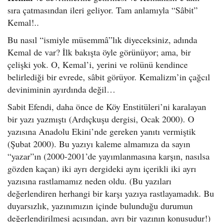
sıra çatmasından ileri geliyor. Tam anlamıyla “Sâbit”
Kemal!..
Bu nasıl “ismiyle müsemmâ”lık diyeceksiniz, adında
Kemal de var? İlk bakışta öyle görünüyor; ama, bir
çelişki yok. O, Kemal’i, yerini ve rolünü kendince
belirlediği bir evrede, sâbit görüyor. Kemalizm’in çağcıl
deviniminin ayırdında değil…
Sabit Efendi, daha önce de Köy Enstitüleri’ni karalayan
bir yazı yazmıştı (Ardıçkuşu dergisi, Ocak 2000). O
yazısına Anadolu Ekini’nde gereken yanıtı vermiştik
(Şubat 2000). Bu yazıyı kaleme almamıza da sayın
“yazar”ın (2000-2001’de yayımlanmasına karşın, nasılsa
gözden kaçan) iki ayrı dergideki aynı içerikli iki ayrı
yazısına rastlamamız neden oldu. (Bu yazıları
değerlendiren herhangi bir karşı yazıya rastlayamadık. Bu
duyarsızlık, yazınımızın içinde bulunduğu durumun
değerlendirilmesi açısından, ayrı bir yazının konusudur!)