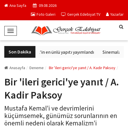
Ana Sayfa
09.08.2026
Foto Galeri
Gerçek Edebiyat TV
Yazarlar
T
o
g
Son Dakika
Philip K. Dick'in en ünlü yapıtı yayımlandı
Sinemalarda bu
g
l
e
Anasayfa
Deneme
Bir 'ileri gerici'ye yanıt / A. Kadir Paksoy
N
Bir 'ileri gerici'ye yanıt / A.
a
v
Kadir Paksoy
i
g
Mustafa Kemal’i ve devrimlerini
a
küçümsemek, günümüz sorunlarının en
t
önemli nedeni olarak Kemalizm’i
i