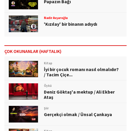
Papazın Bağı
Nadir Avşaroğlu
'Kızılay' bir binanın adıydı
ÇOK OKUNANLAR (HAFTALIK)
Kitap
İyi bir çocuk romanı nasıl olmalıdır?
/ Tacim Çiçe...
Öykü
Deniz Göktaş'a mektup / Ali Ekber
Ataş
Şiir
Gerçekçi olmak / Ünsal Çankaya
Kitap