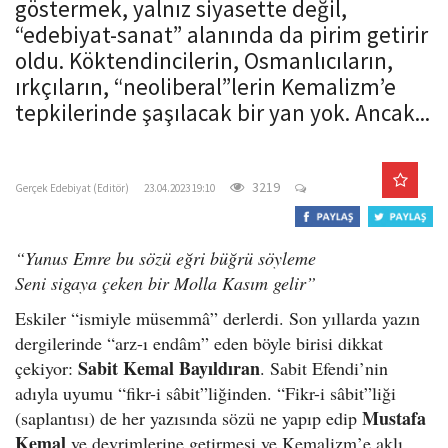
göstermek, yalnız siyasette değil,
o
“edebiyat-sanat” alanında da pirim getirir
n
oldu. Köktendincilerin, Osmanlıcıların,
ırkçıların, “neoliberal”lerin Kemalizm’e
tepkilerinde şaşılacak bir yan yok. Ancak...
gercekedebiyat.com
3219
Gerçek Edebiyat (Editör)
23.04.2023 19:10
“Yunus Emre bu sözü eğri büğrü söyleme
Seni sigaya çeken bir Molla Kasım gelir”
Eskiler “ismiyle müsemmâ” derlerdi. Son yıllarda yazın
dergilerinde “arz-ı endâm” eden böyle birisi dikkat
Sabit Kemal Bayıldıran
çekiyor:
. Sabit Efendi’nin
adıyla uyumu “fikr-i sâbit”liğinden. “Fikr-i sâbit”liği
Mustafa
(saplantısı) de her yazısında sözü ne yapıp edip
Kemal
ve devrimlerine getirmesi ve Kemalizm’e aklı