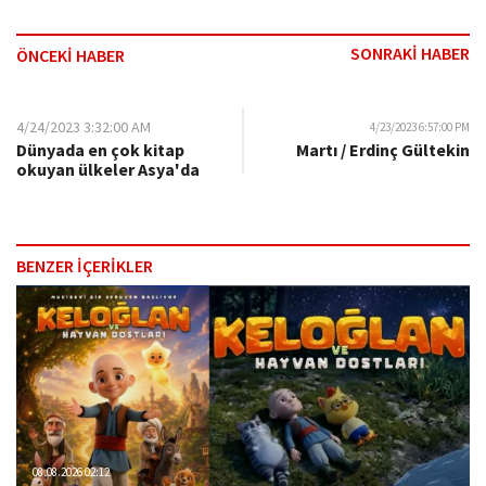
SONRAKİ HABER
ÖNCEKİ HABER
4/24/2023 3:32:00 AM
4/23/2023 6:57:00 PM
Dünyada en çok kitap
Martı / Erdinç Gültekin
okuyan ülkeler Asya'da
BENZER İÇERİKLER
08.08.2026 02:12