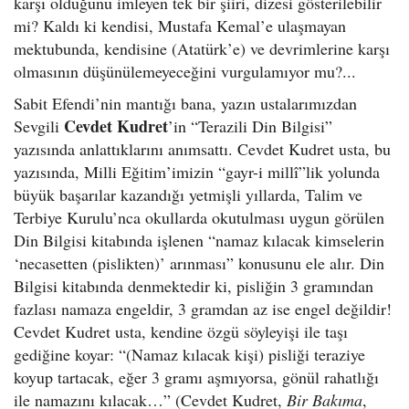
karşı olduğunu imleyen tek bir şiiri, dizesi gösterilebilir
mi? Kaldı ki kendisi, Mustafa Kemal’e ulaşmayan
mektubunda, kendisine (Atatürk’e) ve devrimlerine karşı
olmasının düşünülemeyeceğini vurgulamıyor mu?...
Sabit Efendi’nin mantığı bana, yazın ustalarımızdan
Cevdet Kudret
Sevgili
’in “Terazili Din Bilgisi”
yazısında anlattıklarını anımsattı. Cevdet Kudret usta, bu
yazısında, Milli Eğitim’imizin “gayr-i millî”lik yolunda
büyük başarılar kazandığı yetmişli yıllarda, Talim ve
Terbiye Kurulu’nca okullarda okutulması uygun görülen
Din Bilgisi kitabında işlenen “namaz kılacak kimselerin
‘necasetten (pislikten)’ arınması” konusunu ele alır. Din
Bilgisi kitabında denmektedir ki, pisliğin 3 gramından
fazlası namaza engeldir, 3 gramdan az ise engel değildir!
Cevdet Kudret usta, kendine özgü söyleyişi ile taşı
gediğine koyar: “(Namaz kılacak kişi) pisliği teraziye
koyup tartacak, eğer 3 gramı aşmıyorsa, gönül rahatlığı
ile namazını kılacak…” (Cevdet Kudret,
Bir Bakıma
,