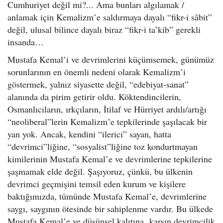
Cumhuriyet değil mi?... Ama bunları algılamak /
anlamak için Kemalizm’e saldırmaya dayalı “fikr-i sâbit”
değil, ulusal bilince dayalı biraz “fikr-i ta’kib” gerekli
insanda…
Mustafa Kemal’i ve devrimlerini küçümsemek, günümüz
sorunlarının en önemli nedeni olarak Kemalizm’i
göstermek, yalnız siyasette değil, “edebiyat-sanat”
alanında da pirim getirir oldu. Köktendincilerin,
Osmanlıcıların, ırkçıların, İtilaf ve Hürriyet ardılı/artığı
“neoliberal”lerin Kemalizm’e tepkilerinde şaşılacak bir
yan yok. Ancak, kendini “ilerici” sayan, hatta
“devrimci”liğine, “sosyalist”liğine toz kondurtmayan
kimilerinin Mustafa Kemal’e ve devrimlerine tepkilerine
şaşmamak elde değil. Şaşıyoruz, çünkü, bu ülkenin
devrimci geçmişini temsil eden kurum ve kişilere
baktığımızda, tümünde Mustafa Kemal’e, devrimlerine
saygı, saygının ötesinde bir sahiplenme vardır. Bu ülkede
Mustafa Kemal’e ve düşünsel kalıtına karşın devrimcilik