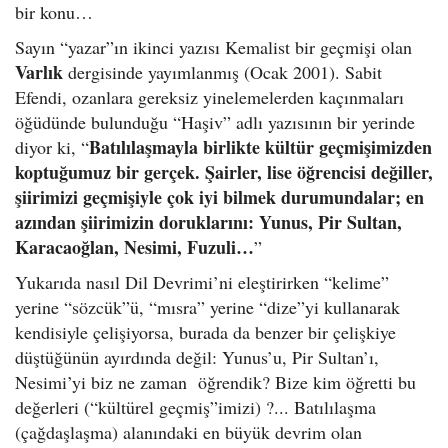
bir konu…
Sayın “yazar”ın ikinci yazısı Kemalist bir geçmişi olan
Varlık
dergisinde yayımlanmış (Ocak 2001). Sabit
Efendi, ozanlara gereksiz yinelemelerden kaçınmaları
öğüdünde bulunduğu “Haşiv” adlı yazısının bir yerinde
Batılılaşmayla birlikte kültür geçmişimizden
diyor ki, “
koptuğumuz bir gerçek. Şairler, lise öğrencisi değiller,
şiirimizi geçmişiyle çok iyi bilmek durumundalar; en
azından şiirimizin doruklarını: Yunus, Pir Sultan,
Karacaoğlan, Nesimi, Fuzuli…
”
Yukarıda nasıl Dil Devrimi’ni eleştirirken “kelime”
yerine “sözcük”ü, “mısra” yerine “dize”yi kullanarak
kendisiyle çelişiyorsa, burada da benzer bir çelişkiye
düştüğünün ayırdında değil: Yunus’u, Pir Sultan’ı,
Nesimi’yi biz ne zaman öğrendik? Bize kim öğretti bu
değerleri (“kültürel geçmiş”imizi) ?... Batılılaşma
(çağdaşlaşma) alanındaki en büyük devrim olan