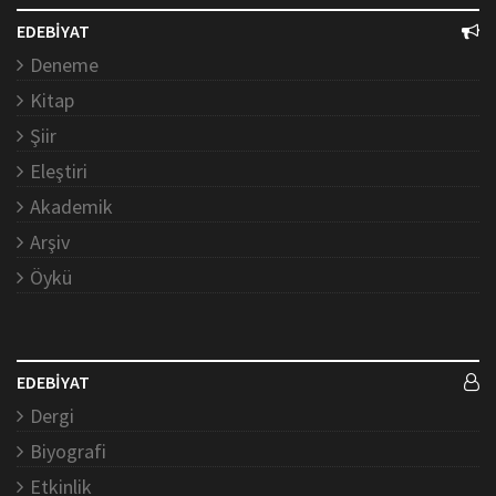
EDEBİYAT
Deneme
Kitap
Şiir
Eleştiri
Akademik
Arşiv
Öykü
EDEBİYAT
Dergi
Biyografi
Etkinlik