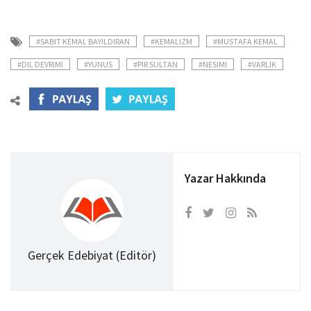
#SABIT KEMAL BAYILDIRAN
#KEMALIZM
#MUSTAFA KEMAL
#DIL DEVRIMI
#YUNUS
#PIR SULTAN
#NESIMI
#VARLIK
Yazar Hakkında
Gerçek Edebiyat (Editör)