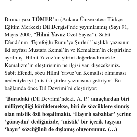
TÖMER
Birinci yazı
’in (Ankara Üniversitesi Türkçe
Dil Dergisi
Eğitim Merkezi)
’nde yayımlanmış (Sayı 91,
Hilmi Yavuz
Mayıs 2000, “
Özel Sayısı”). Sabit
Efendi’nin “Eşrefoğlu Rumi’ye Şiirler” başlıklı yazısının
iki sayfası Mustafa Kemal’in ve Kemalizm’in eleştirisine
ayrılmış. Hilmi Yavuz’un şiirini değerlendirmekle
Kemalizm’in eleştirisinin ne ilgisi var, diyeceksiniz.
Sabit Efendi, sözü Hilmi Yavuz’un Kemalist olmaması
nedeniyle iyi (mistik) şiirler yazmasına getiriyor! Bu
bağlamda önce Dil Devrimi’ni eleştiriyor:
Buradaki
amaçlardan biri
“
(Dil Devrimi’ndeki, A. P.)
milliyetçiliği körüklemekse, biri de sözcüklere sinmiş
olan mistik özü boşaltmaktı. ‘Hayırlı sabahlar’ yerine
‘günaydın’ dediğinizde, ‘mistik’ bir içerik taşıyan
‘hayır’ sözcüğünü de dışlamış oluyorsunuz. (…)