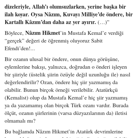
dizeleriyle, Allah’ı olumsuzlarken, yerine başka bir
ilah koyar. Oysa Nâzım, Kuvayı Milliye’de öndere, bir
Kartallı Kâzım’dan daha az yer ayırır.
(…)”
Nâzım Hikmet
Böylece,
’in Mustafa Kemal’e verdiği
“gerçek” değeri de öğrenmiş oluyoruz Sabit
Efendi’den!...
Bir ozanın ulusal bir öndere, onun dünya görüşüne,
eylemlerine bakışı, yalnızca, doğrudan o önderi işleyen
bir şiiriyle (üstelik şiirin özüyle değil uzunluğu ile) nasıl
değerlendirilir? Ozan, öndere hiç şiir yazmamış da
olabilir. Bunun birçok örneği verilebilir. Atatürkçü
(Kemalist) olup da Mustafa Kemal’e hiç şiir yazmamış
ya da yazamamış olan birçok Türk ozanı vardır. Burada
ölçüt, ozanın şiirlerinin (varsa düzyazılarının da) iletisi
olmamalı mı?
Bu bağlamda Nâzım Hikmet’in Atatürk devrimlerine