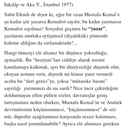
İnkılâp ve Aka Y., İstanbul 1977)
Sabit Efendi de diyor ki, eğer bir ozan Mustafa Kemal’e
şu kadar şiir yazarsa Kemalist sayılır, bu kadar yazmazsa
“yazar”
Kemalist sayılmaz! Sosyalist geçinen bu
,
yazılarını mutlaka eytişimsel (diyalektik) yöntemle
kaleme aldığını da savlamaktadır!...
Hangi tümceyi ele alsanız bir düşünce yoksulluğu,
aymazlık. Bu “hezeyan”ları ciddiye alarak tersini
kanıtlamaya kalkmak, ayrı bir düzeysizliğe düşmek olur,
okuyan notunu verir, diyerek mi kimse yanıt vermedi
acaba bu “ileri gerici”ye, yoksa “mütareke basını”
sayrılığı yazınımızı da mı sardı? Nice incir çekirdeğini
doldurmayan eften püften sözler, davranışlar geniş
tartışmalara neden olurken, Mustafa Kemal’in ve Atatürk
devrimlerinin küçümsenmesi, “küçümsenmesi” de söz
mü, düpedüz aşağılanması karşısında sessiz kalınması,
başka nasıl yorumlanabilir? Ayrıca ele alınması gereken