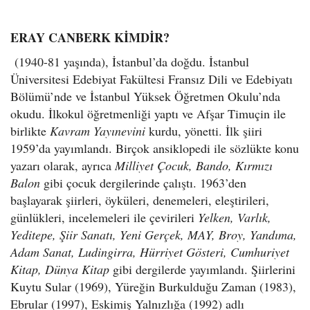
ERAY CANBERK KİMDİR?
(1940-81 yaşında),
İstanbul’da doğdu. İstanbul
Üniversitesi Edebiyat Fakültesi Fransız Dili ve Edebiyatı
Bölümü’nde ve İstanbul Yüksek Öğretmen Okulu’nda
okudu. İlkokul öğretmenliği yaptı ve Afşar Timuçin ile
birlikte
Kavram Yayınevini
kurdu, yönetti. İlk şiiri
1959’da yayımlandı. Birçok ansiklopedi ile sözlükte konu
yazarı olarak, ayrıca
Milliyet Çocuk, Bando, Kırmızı
Balon
gibi çocuk dergilerinde çalıştı. 1963’den
başlayarak şiirleri, öyküleri, denemeleri, eleştirileri,
günlükleri, incelemeleri ile çevirileri
Yelken, Varlık,
Yeditepe, Şiir Sanatı, Yeni Gerçek, MAY, Broy, Yandıma,
Adam Sanat, Ludingirra, Hürriyet Gösteri, Cumhuriyet
Kitap, Dünya Kitap
gibi dergilerde yayımlandı. Şiirlerini
Kuytu Sular (1969), Yüreğin Burkulduğu Zaman (1983),
Ebrular (1997), Eskimiş Yalnızlığa (1992) adlı