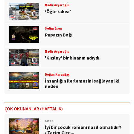
Nadir Avşaroğlu
‘Öğle rakısı’
Selim Esen
Papazın Bağı
Nadir Avşaroğlu
'Kızılay' bir binanın adıydı
Doğan Karaağaç
İnsanlığın ilerlemesini sağlayan iki
neden
ÇOK OKUNANLAR (HAFTALIK)
Kitap
İyi bir çocuk romanı nasıl olmalıdır?
/ Tacim Çiçe...