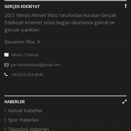
GERÇEK EDEBİYAT
2011 Yılında Ahmet Yıldız tarafından kurulan Gerçek
Edebiyat internet sitesi bugün okurlarına güncel ve
gerçek içerikleri
Devamını Oku
Ankara / Türkiye
gercekedebiyat@gmail.com
+90 (532) 254 49 95
HABERLER
Güncel Haberler
Spor Haberleri
Teknoloji Haberleri