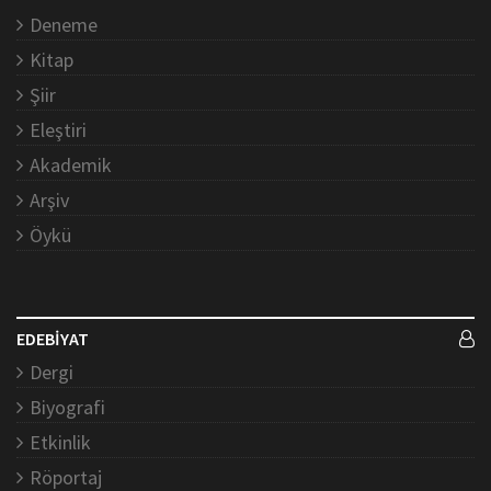
Deneme
Kitap
Şiir
Eleştiri
Akademik
Arşiv
Öykü
EDEBİYAT
Dergi
Biyografi
Etkinlik
Röportaj