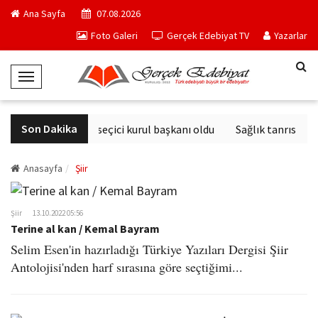
Ana Sayfa
07.08.2026
Foto Galeri
Gerçek Edebiyat TV
Yazarlar
T
o
g
Son Dakika
Derviş Zaim seçici kurul başkanı oldu
Sağlık tanrısının 
g
l
e
Anasayfa
Şiir
N
a
Şiir
13.10.2022 05:56
v
Terine al kan / Kemal Bayram
i
Selim Esen'in hazırladığı Türkiye Yazıları Dergisi Şiir
g
Antolojisi'nden harf sırasına göre seçtiğimi...
a
t
i