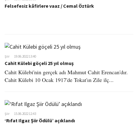
Felsefesiz kâfirlere vaaz / Cemal Öztürk
Şiir
19.06.2022 13:40
Cahit Külebi göçeli 25 yıl olmuş
Cahit Külebi'nin gerçek adı Mahmut Cahit Erencan'dır.
Cahit Külebi 10 Ocak 1917'de Tokat'ın Zile ilç...
Şiir
15.06.2022 12:43
‘Rıfat Ilgaz Şiir Ödülü’ açıklandı