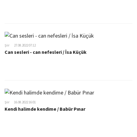
Şiir
27.08.2022 07:12
Can sesleri - can nefesleri / İsa Küçük
Şiir
16.08.2022 16:01
Kendi halimde kendime / Babür Pınar