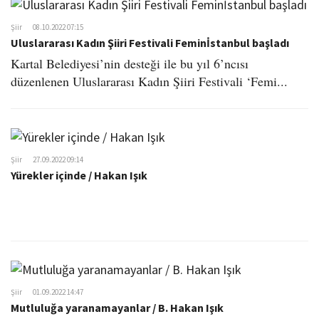
o
n
Şiir
08.10.2022 07:15
Uluslararası Kadın Şiiri Festivali Feminİstanbul başladı
Kartal Belediyesi’nin desteği ile bu yıl 6’ncısı
düzenlenen Uluslararası Kadın Şiiri Festivali ‘Femi...
Şiir
27.09.2022 09:14
Yürekler içinde / Hakan Işık
Şiir
01.09.2022 14:47
Mutluluğa yaranamayanlar / B. Hakan Işık