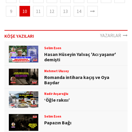
9
10
11
12
13
14
YAZARLAR
KÖŞE YAZILARI
Selim Esen
Hasan Hüseyin Yalvaç 'Acı yaşanır'
demişti
Mehmet Ulusoy
Romanda intihara kaçış ve Oya
Baydar
Nadir Avşaroğlu
‘Öğle rakısı’
Selim Esen
Papazın Bağı