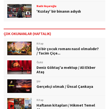
Nadir Avşaroğlu
'Kızılay' bir binanın adıydı
ÇOK OKUNANLAR (HAFTALIK)
Kitap
İyi bir çocuk romanı nasıl olmalıdır?
/ Tacim Çiçe...
Öykü
Deniz Göktaş'a mektup / Ali Ekber
Ataş
Şiir
Gerçekçi olmak / Ünsal Çankaya
Kitap
Haftanın kitapları / Hikmet Temel