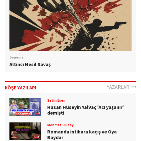
Deneme
Altıncı Nesil Savaş
YAZARLAR
KÖŞE YAZILARI
Selim Esen
Hasan Hüseyin Yalvaç 'Acı yaşanır'
demişti
Mehmet Ulusoy
Romanda intihara kaçış ve Oya
Baydar