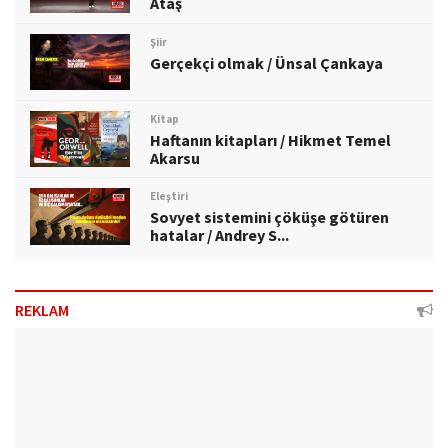
Ataş
Şiir
Gerçekçi olmak / Ünsal Çankaya
Kitap
Haftanın kitapları / Hikmet Temel
Akarsu
Eleştiri
Sovyet sistemini çöküşe götüren
hatalar / Andrey S...
REKLAM