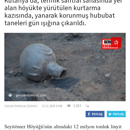
Kütahya'da, termik santral sahasında yer
o
alan höyükte yürütülen kurtarma
n
kazısında, yanarak korunmuş hububat
taneleri gün ışığına çıkarıldı.
gercekedebiyat.com
1383
Gerçek Edebiyat (Editör)
15.11.2024 14:08
Seyitömer Höyüğü'nün altındaki 12 milyon tonluk linyit