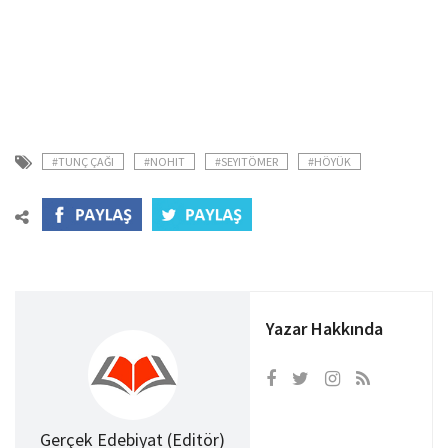
#TUNÇ ÇAĞI
#NOHIT
#SEYITÖMER
#HÖYÜK
Yazar Hakkında
Gerçek Edebiyat (Editör)