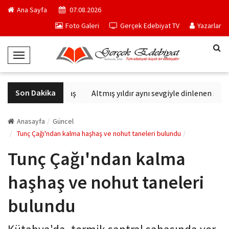
Ana Sayfa
07.08.2026
Foto Galeri
Gerçek Edebiyat TV
Yazarlar
T
o
g
Son Dakika
Altıncı Nesil Savaş
Altmış yıldır aynı sevgiyle dinlenen sanatç
g
l
e
Anasayfa
Güncel
N
Tunç Çağı'ndan kalma haşhaş ve nohut taneleri bulundu
a
Tunç Çağı'ndan kalma
v
i
haşhaş ve nohut taneleri
g
a
bulundu
t
i