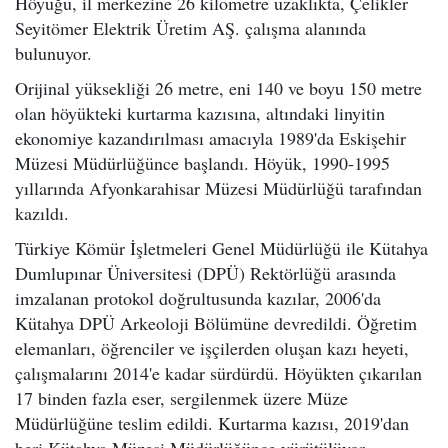
Höyüğü, il merkezine 26 kilometre uzaklıkta, Çelikler
Seyitömer Elektrik Üretim AŞ. çalışma alanında
bulunuyor.
Orijinal yüksekliği 26 metre, eni 140 ve boyu 150 metre
olan höyükteki kurtarma kazısına, altındaki linyitin
ekonomiye kazandırılması amacıyla 1989'da Eskişehir
Müzesi Müdürlüğünce başlandı. Höyük, 1990-1995
yıllarında Afyonkarahisar Müzesi Müdürlüğü tarafından
kazıldı.
Türkiye Kömür İşletmeleri Genel Müdürlüğü ile Kütahya
Dumlupınar Üniversitesi (DPÜ) Rektörlüğü arasında
imzalanan protokol doğrultusunda kazılar, 2006'da
Kütahya DPÜ Arkeoloji Bölümüne devredildi. Öğretim
elemanları, öğrenciler ve işçilerden oluşan kazı heyeti,
çalışmalarını 2014'e kadar sürdürdü. Höyükten çıkarılan
17 binden fazla eser, sergilenmek üzere Müze
Müdürlüğüne teslim edildi. Kurtarma kazısı, 2019'dan
beri Kütahya Müzesi Müdürlüğünce yürütülüyor.