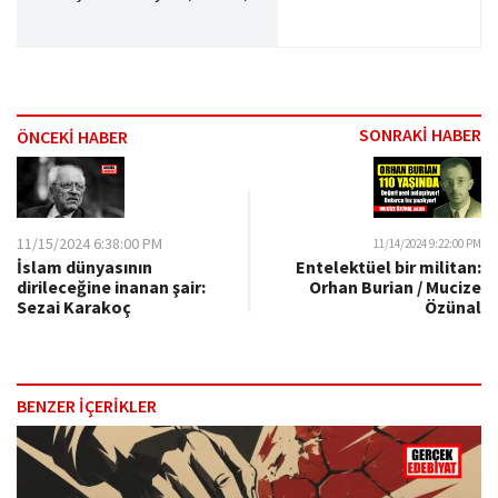
SONRAKİ HABER
ÖNCEKİ HABER
11/15/2024 6:38:00 PM
11/14/2024 9:22:00 PM
İslam dünyasının
Entelektüel bir militan:
dirileceğine inanan şair:
Orhan Burian / Mucize
Sezai Karakoç
Özünal
BENZER İÇERİKLER