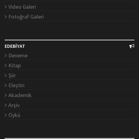
Video Galeri
Fotoğraf Galeri
EDEBİYAT
Deneme
Kitap
Şiir
Eleştiri
Akademik
Arşiv
Öykü