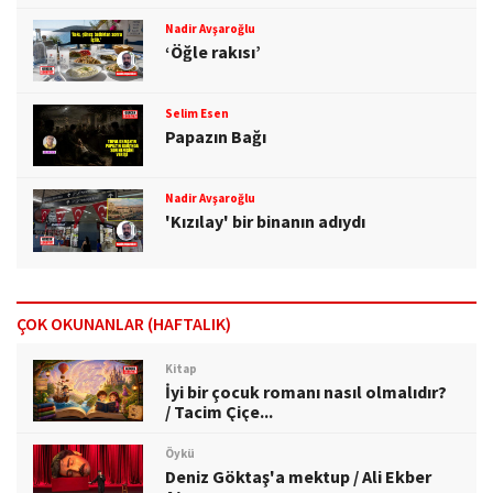
Nadir Avşaroğlu
‘Öğle rakısı’
Selim Esen
Papazın Bağı
Nadir Avşaroğlu
'Kızılay' bir binanın adıydı
ÇOK OKUNANLAR (HAFTALIK)
Kitap
İyi bir çocuk romanı nasıl olmalıdır?
/ Tacim Çiçe...
Öykü
Deniz Göktaş'a mektup / Ali Ekber