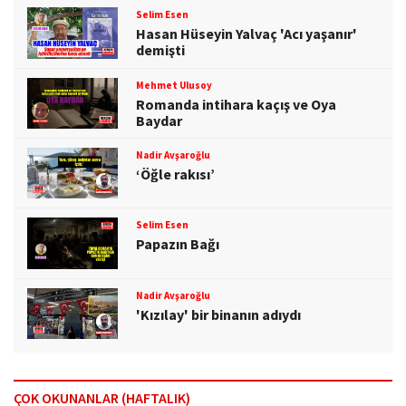
Selim Esen
Hasan Hüseyin Yalvaç 'Acı yaşanır'
demişti
Mehmet Ulusoy
Romanda intihara kaçış ve Oya
Baydar
Nadir Avşaroğlu
‘Öğle rakısı’
Selim Esen
Papazın Bağı
Nadir Avşaroğlu
'Kızılay' bir binanın adıydı
ÇOK OKUNANLAR (HAFTALIK)