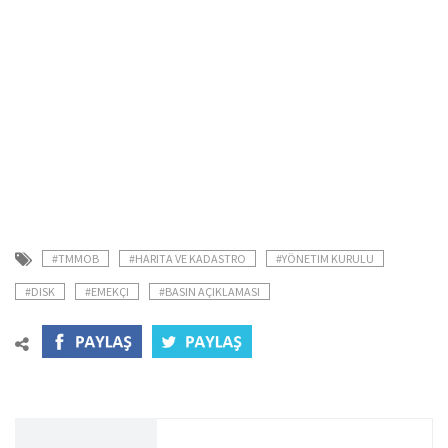
#TMMOB
#HARITA VE KADASTRO
#YÖNETIM KURULU
#DISK
#EMEKÇI
#BASIN AÇIKLAMASI