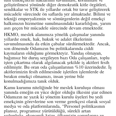
geliştirilmesi yönünde diğer demokratik kitle örgütleri,
sendikalar ve STK ile yıllardır ortak bir tavır geliştirerek
mücadele sürecinde ön saflarda yer almaktadır. Bilimi ve
tekniği emperyalizmin ve sömürgenlerin değil emekçi
halkımızın hizmetine sunulmasındaki kararlılığını, yarım
asrı geçen bir mücadele sürecinde devam etmektedir.
HKMO, meslek alanımıza yönelik çalışmalar yanında
yıllardır emek, hak, hukuk ve adalet ilkelerinin
savunulmasında da etkin çabalar sürdürmektedir. Ancak,
son dönemde Odamızın bu politikalarında ciddi
kaymaların olduğunu görmekteyiz. Yandaş olmayan,
bağımsız bir duruş sergileyen bazı Oda çalışanları, toplu
işten çıkartma olarak algılanacak şekilde iş akitleri fesih
edilmiştir. Bu oran oda çalışanlarının %10 üzerindedir. İş
akitlerimizin fesih edilmesinde işletilen işlemlerde de
bırakın emekçi olmamızı, insan yerine bile
konulmadığımıza tanık olduk.
Kamu kurumu niteliğinde bir meslek kuruluşu olması
yanında emeğin en yüce değer olduğu ilkesini şiar edinen
Odamızın ne yazık ki yönetim kurulu üyeleri bu yedi
emekçinin görevlerine son verme gerekçesi olarak sosyal
medya ve oda platformlarında, “Personel politikasının
plansız, programsız yürütüldüğü, sürekli artan
yoğunluğa, ekonomik krize, ülkemizin sorunlarına ve