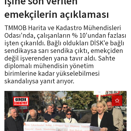
işine son verilen
o
emekçilerin açıklaması
n
TMMOB Harita ve Kadastro Mühendisleri
Odası'nda, çalışanların % 10'undan fazlası
işten çıkarıldı. Bağlı oldukları DİSK'e bağlı
sendikaysa sarı sendika çıktı, emekçiden
değil işverenden yana tavır aldı. Sahte
diplomalı mühendisin yönetim
birimlerine kadar yükselebilmesi
skandalıysa yanıt arıyor.