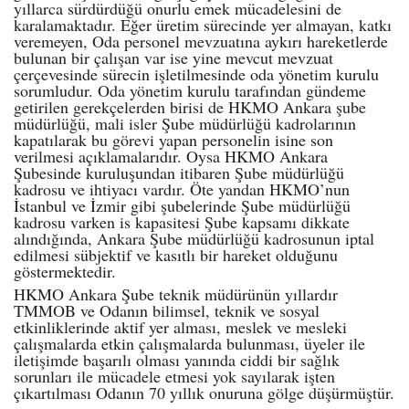
yıllarca sürdürdüğü onurlu emek mücadelesini de
karalamaktadır. Eğer üretim sürecinde yer almayan, katkı
veremeyen, Oda personel mevzuatına aykırı hareketlerde
bulunan bir çalışan var ise yine mevcut mevzuat
çerçevesinde sürecin işletilmesinde oda yönetim kurulu
sorumludur. Oda yönetim kurulu tarafından gündeme
getirilen gerekçelerden birisi de HKMO Ankara şube
müdürlüğü, mali isler Şube müdürlüğü kadrolarının
kapatılarak bu görevi yapan personelin isine son
verilmesi açıklamalarıdır. Oysa HKMO Ankara
Şubesinde kuruluşundan itibaren Şube müdürlüğü
kadrosu ve ihtiyacı vardır. Öte yandan HKMO’nun
İstanbul ve İzmir gibi şubelerinde Şube müdürlüğü
kadrosu varken is kapasitesi Şube kapsamı dikkate
alındığında, Ankara Şube müdürlüğü kadrosunun iptal
edilmesi sübjektif ve kasıtlı bir hareket olduğunu
göstermektedir.
HKMO Ankara Şube teknik müdürünün yıllardır
TMMOB ve Odanın bilimsel, teknik ve sosyal
etkinliklerinde aktif yer alması, meslek ve mesleki
çalışmalarda etkin çalışmalarda bulunması, üyeler ile
iletişimde başarılı olması yanında ciddi bir sağlık
sorunları ile mücadele etmesi yok sayılarak işten
çıkartılması Odanın 70 yıllık onuruna gölge düşürmüştür.