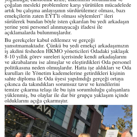
çoğalan mesleki problemlere karşı yürütülen mücadelede
artık bu çalışma anlayışının sürdürülemez olması, bazı
emekçilerin zaten EYT'li olması söylemleri” ileri
sürülerek bundan böyle isten çıkarılan bu yedi arkadaşın
yerine yeni personel alınmayacağı ifadesi ile
açıklamalarda bulunmuşlardır.
Bu gerekçeler kabul edilemez ve gerçeği
yansıtmamaktadır. Çünkü bu yedi emekçi arkadaşımızın
iş akdini fesheden HKMO yöneticileri Odadaki yaklaşık
8-10 yıllık görev sureleri içerisinde kendi arkadaşlarını
ve akrabalarını ise almışlar ve eleştirdikleri Oda personel
politikasına neden olmuşlardır. Hatta işe aldıkları ve Oda
kurulları ile Yönetim kademelerine getirdikleri kişinin
sahte diploma ile Oda üyesi yapılmdığı gerçeği ortaya
çıkınca da takındıkları sorumsuz tavır ve kendilerini
temize çıkarma telaşı ile bu işin sorumluluğu çalışanlara
yüklenmiş, bu olaylar ile dar bir grupçu yaklaşım içinde
olduklarını açığa çıkarmıştır.