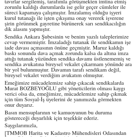
tavırlar sergilemiş, tarafımla görüşmekten imtina etmiş
zorunlu kaldığı durumlarda ise gelir geçer cümleler ile
süreci kapamaya çalışmıştır. İmzalamış olduğu işyeri
kurul tutanağı ile işten çıkışıma onay vererek işverene
şirin görünmek gayretine bürünerek sarı sendikacılığın
dik alasını yapmıştır.
Sendika Ankara Şubesinin ve benim yazılı taleplerimize
cevap vermemiştir. İmzaladığı tutanak ile sendikamın işe
iade davası açmasının önüne geçmiştir. Maruz kaldığı
baskı sonunda dava açmak zorunda kalsa da altına imza
attığı tutanak yüzünden sendika davamı üstlenememiş ve
sendika avukatına bireysel vekalet çıkarmam yönünde ara
bir yol bulunmuştur. Davamın tarafı sendikam değil,
bireysel vekalet verdiğim avukatım olmuştur.
Emeğimize mücadelemize sahip çıkacak sendikalarda
Murat BOZBEYOĞLU gibi yöneticilerin olması kaygı
verici olsa da, emeğimize, mücadelemize sahip çıkmak
için tüm Sosyal-İş üyelerini de yanımızda görmekten
onur duyarız.
Basın mensuplarının ve kamuoyunun bu duruma
göstereceği duyarlılık için teşekkür ederiz.
Saygılarımızla,
[TMMOB Harita ve Kadastro Mühendisleri Odasından