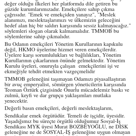
değer olduğu ilkeleri her platformda dile getiren bu
güzide kurumlarımızadır. Emekçilere sahip çıkma
çağrısıdır. "Emek ve emekçiden yanayız", "Meslek
alanımızı, meslektaşlarımızı ve ülkemizin geleceğini
hedef alan hiç bir saldırı karşısında sessiz kalmayacağız."
söylemleri slogan olarak kalmamalıdır. TMMOB bu
söylemlerine sahip çıkmalıdır.
Bu Odanın emekçileri Yönetim Kurullarının kapıkulu
değil, HKMO üyelerine hizmet veren emekçilerdir.
Üyelere karşı sorumlulukları ve bağlılıkları, Yönetim
Kurullarının çıkarlarının önünde gelmektedir. Yönetim
Kurulu üyeleri, onuruyla çalışan emekçilerini işi ve
ekmeğiyle tehdit etmekten vazgeçmelidir
TMMOB geleneğini taşımayan Odamızı piyasallaştıran
bir avuç emperyalist, sömürgen yöneticilerin karşısında
Teoman Öztürk çizgisinde Onurlu mücadelemiz baskı ve
zulmü, keyfi ve dar grupçu yaklaşımları mutlaka
yenecektir.
Değerli basın emekçileri, değerli meslektaşlarım,
Sendikalar emek örgütüdür. Temeli de işçidir, üyesidir.
Yaşadığımız bu süreçte örgütlü olduğumuz Sosyal-İş
Sendikası MYK üyesi Murat BOZBEYOĞLU, ne DİSK
geleneğine ne de SOSYAL-İŞ geleneğine uygun olmayan