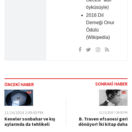
öyküsüyle)
2016 Dil
Derneği Onur
Ödülü
(Wikipedia)
SONRAKİ HABER
ÖNCEKİ HABER
11/16/2024 2:09:00 PM
11/15/2024 7:29:00 PM
Keneler sonbahar ve kış
B. Traven efsanesi geri
aylarında da tehlikeli
dönüyor! İki kitap daha