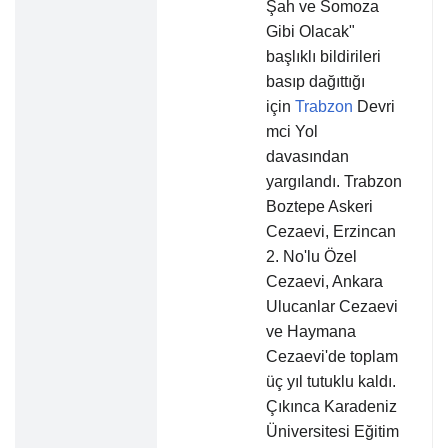
Şah ve Somoza
Gibi Olacak"
başlıklı bildirileri
basıp dağıttığı
için
Trabzon
Devri
mci Yol
davasından
yargılandı. Trabzon
Boztepe Askeri
Cezaevi, Erzincan
2. No'lu Özel
Cezaevi, Ankara
Ulucanlar Cezaevi
ve Haymana
Cezaevi'de toplam
üç yıl tutuklu kaldı.
Çıkınca Karadeniz
Üniversitesi Eğitim