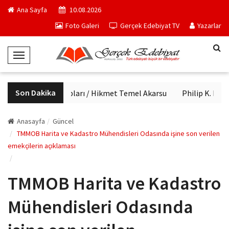
Ana Sayfa
10.08.2026
Foto Galeri
Gerçek Edebiyat TV
Yazarlar
T
o
g
Son Dakika
Haftanın kitapları / Hikmet Temel Akarsu
Philip K. Dick'i
g
l
e
Anasayfa
Güncel
N
TMMOB Harita ve Kadastro Mühendisleri Odasında işine son verilen
emekçilerin açıklaması
a
v
i
TMMOB Harita ve Kadastro
g
a
Mühendisleri Odasında
t
i