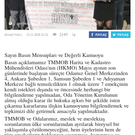
gercekedebiyat.com
2349
Ahmet Yıldız
15.11.2024 21:10
Sayın Basın Mensupları ve Değerli Kamuoyu
Basın açıklamamız TMMOB Harita ve Kadastro
Mühendisleri Odası'nın (HKMO) Mayıs ayının son
günlerinde başlayan süreçte Odamız Genel Merkezinden
4, Ankara Şubeden 1, Samsun Şubeden 1 ve Adıyaman
Merkeze bağlı temsilcilikten 1 olmak üzere 7 emekçinin
kendi istekleri dışında ve öncesinde herhangi bir
bilgilendirme yapılmadan, Oda Yönetim Kurulunun
almış olduğu karar ile hukuka aykırı bir şekilde isten
çıkarma kararlarına ilişkin kamuoyunu bilgilendirmek ve
tepkimizi dile getirmek amacıyla yapılmaktadır.
TMMOB ve Odalarımız, meslek ve meslektaş
sorunlarının ülke sorunlarından ayrılarak bireysel bir
yaklaşımla çözülemeyeceğini, hem üyelerinin hem de
tüm emekçilerin haklarının savunması, korunması ve