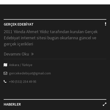
GERÇEK EDEBİYAT
2011 Yılında Ahmet Yıldız tarafından kurulan Gerçek
Edebiyat internet sitesi bugün okurlarına güncel ve
gerçek içerikleri
Devamını Oku
Ankara / Türkiye
gercekedebiyat@gmail.com
+90 (532) 254 49 95
HABERLER