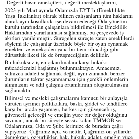
Değerli basın emekçileri, değerli meslektaşlarım,
2023 yılı Mart ayında Odamızda EYT’li (Emeklilikte
Yaşa Takılanlar) olarak bilinen çalışanların tüm haklarını
alarak aynı koşullarda işe devam edeceği Oda yönetim
kurulu tarafından çalışanlara bildirilmesi ile Emeklilik
Haklarından yararlanması sağlanmış, bu çerçevede iş
akitleri yenilenmiştir. Süregelen süreçte zaten emeklilerdi
söylemi ile çalışanlar üzerinde böyle bir oyun oynamak
emekten ve emekçiden yana bir tavır olmadığı gibi
dürüstlük ilkesi ile de örtüşmediğinin delilidir.
Bu hukuksuz işten çıkarılmalara karşı hukuki
mücadelemizi başlatmış bulunmaktayız. Amacımız,
yalnızca adaleti sağlamak değil, aynı zamanda benzer
durumların tekrar yaşanmaması için gerekli önlemlerin
alınmasını ve adil çalışma ortamlarının oluşturulmasını
sağlamaktır.
Bilimsel ve mesleki çalışmalarını kamucu bir anlayışla
yürüten ayrımcı politikalara, baskı, şiddet ve tehditlere
karşı bir arada yaşamayı, herkes için güvenceli iş,
güvenceli geleceği ve emeğin yüce bir değer olduğunu
savunan, ancak bu süreçte sessiz kalan TMMOB ve
Odalarımıza, Oda ve Şube lerimize de buradan çağrı
yapıyoruz. Çağrımız açık ve nettir. Çağrımız on yıllardır
demokrasi, özgürlükler, hak, hukuk, adalet, emeğin yüce