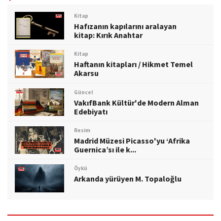
Kitap
Hafızanın kapılarını aralayan
kitap: Kırık Anahtar
Kitap
Haftanın kitapları / Hikmet Temel
Akarsu
Güncel
VakıfBank Kültür'de Modern Alman
Edebiyatı
Resim
Madrid Müzesi Picasso'yu ‘Afrika
Guernica’sı ile k...
Öykü
Arkanda yürüyen M. Topaloğlu