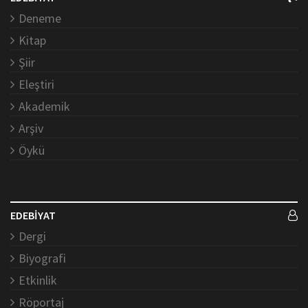
Deneme
Kitap
Şiir
Eleştiri
Akademik
Arşiv
Öykü
EDEBİYAT
Dergi
Biyografi
Etkinlik
Röportaj