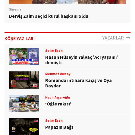
Sinema
Derviş Zaim seçici kurul başkanı oldu
YAZARLAR
KÖŞE YAZILARI
Selim Esen
Hasan Hüseyin Yalvaç 'Acı yaşanır'
demişti
Mehmet Ulusoy
Romanda intihara kaçış ve Oya
Baydar
Nadir Avşaroğlu
‘Öğle rakısı’
Selim Esen
Papazın Bağı