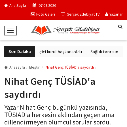
Ana Sayfa
07.08.2026
Foto Galeri
Gerçek Edebiyat TV
Yazarlar
T
o
g
Son Dakika
Derviş Zaim seçici kurul başkanı oldu
Sağlık tanrısının he
g
l
e
Anasayfa
Eleştiri
Nihat Genç TÜSİAD'a saydırdı
N
Nihat Genç TÜSİAD'a
a
v
saydırdı
i
g
Yazar Nihat Genç bugünkü yazısında,
a
TÜSİAD'a herkesin aklından geçen ama
t
dillendirmeyen ölümcül sorular sordu.
i