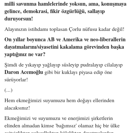
milli savunma hamlelerinde yoksun, ama, konuşmaya
gelince, demokrasi, fikir özgürlüğü, sallayıp
duruyorsun!
Alayınızın istihdamı toplasan Çorlu nüfusu kadar değil!
On yıllar boyunca AB ve Amerika ve neo-liberallerin
dayatmalarını/siyasetini kakalama görevinden başka
yaptığınız ne var?
Şimdi de yıkayıp yağlayıp süsleyip pudralayıp cilalayıp
Daron Acemoğlu
gibi bir kuklayı piyasa edip öne
sürüyorlar!
(...)
Hem ekmeğimizi suyumuzu hem doğayı ellerinden
alacaksınız!
Ekmeğimizi ve suyumuzu ve enerjimizi şirketlerin
elinden almadan kimse 'bağımsız' olamaz hiç bir ülke
eşitsizlikten yoksulluktan kölelikten dayatmalardan