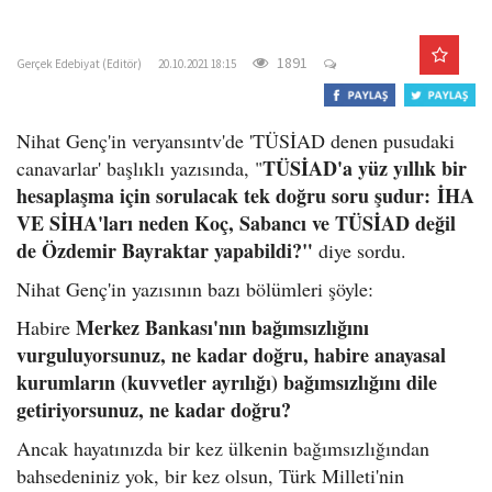
o
gercekedebiyat.com
n
1891
Gerçek Edebiyat (Editör)
20.10.2021 18:15
Nihat Genç'in veryansıntv'de 'TÜSİAD denen pusudaki
TÜSİAD'a yüz yıllık bir
canavarlar' başlıklı yazısında, "
hesaplaşma için sorulacak tek doğru soru şudur:
İHA
VE SİHA'ları neden Koç, Sabancı ve TÜSİAD değil
de Özdemir Bayraktar yapabildi?"
diye sordu.
Nihat Genç'in yazısının bazı bölümleri şöyle:
Merkez Bankası'nın bağımsızlığını
Habire
vurguluyorsunuz, ne kadar doğru, habire anayasal
kurumların (kuvvetler ayrılığı) bağımsızlığını dile
getiriyorsunuz, ne kadar doğru?
Ancak hayatınızda bir kez ülkenin bağımsızlığından
bahsedeniniz yok, bir kez olsun, Türk Milleti'nin