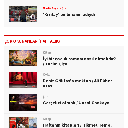
Nadir Avşaroğlu
'Kızılay' bir binanın adıydı
ÇOK OKUNANLAR (HAFTALIK)
Kitap
İyi bir çocuk romanı nasıl olmalıdır?
/ Tacim Çiçe...
Öykü
Deniz Göktaş'a mektup / Ali Ekber
Ataş
Şiir
Gerçekçi olmak / Ünsal Çankaya
Kitap
Haftanın kitapları / Hikmet Temel