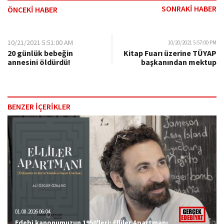
SONRAKİ HABER
ÖNCEKİ HABER
10/21/2021 5:51:00 AM
10/20/2021 5:57:00 PM
20 günlük bebeğin
Kitap Fuarı üzerine TÜYAP
annesini öldürdü!
başkanından mektup
BENZER İÇERİKLER
01.08.2026 06:04
Edebi kanonumuzun 1950'leri: Elliler Apartmanı