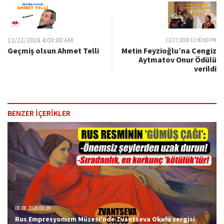
12/21/2018 4:03:00 AM
12/17/2018 11:00:00 PM
Geçmiş olsun Ahmet Telli
Metin Feyzioğlu’na Cengiz
Aytmatov Onur Ödülü
verildi
BENZER İÇERİKLER
08.08.2026 00:29
Rus Empresyonizm Müzesi'nde Zvantseva Okulu sergisi