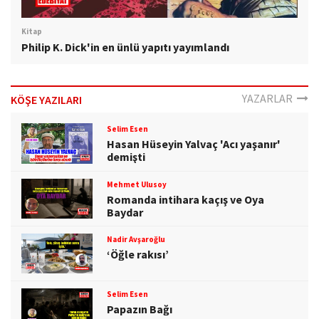
Kitap
Philip K. Dick'in en ünlü yapıtı yayımlandı
YAZARLAR
KÖŞE YAZILARI
Selim Esen
Hasan Hüseyin Yalvaç 'Acı yaşanır'
demişti
Mehmet Ulusoy
Romanda intihara kaçış ve Oya
Baydar
Nadir Avşaroğlu
‘Öğle rakısı’
Selim Esen
Papazın Bağı