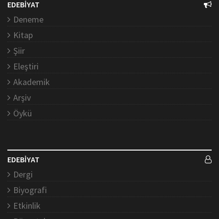
EDEBİYAT
Deneme
Kitap
Şiir
Eleştiri
Akademik
Arşiv
Öykü
EDEBİYAT
Dergi
Biyografi
Etkinlik