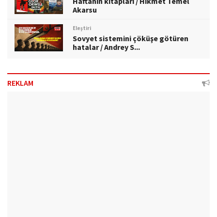
Haftanın kitapları / Hikmet Temel
Akarsu
Eleştiri
Sovyet sistemini çöküşe götüren
hatalar / Andrey S...
REKLAM