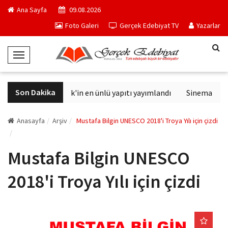
Ana Sayfa
09.08.2026
Foto Galeri
Gerçek Edebiyat TV
Yazarlar
T
o
g
Son Dakika
Philip K. Dick'in en ünlü yapıtı yayımlandı
Sinemalarda b
g
l
e
Anasayfa
Arşiv
Mustafa Bilgin UNESCO 2018'i Troya Yılı için çizdi
N
a
Mustafa Bilgin UNESCO
v
i
2018'i Troya Yılı için çizdi
g
a
t
i