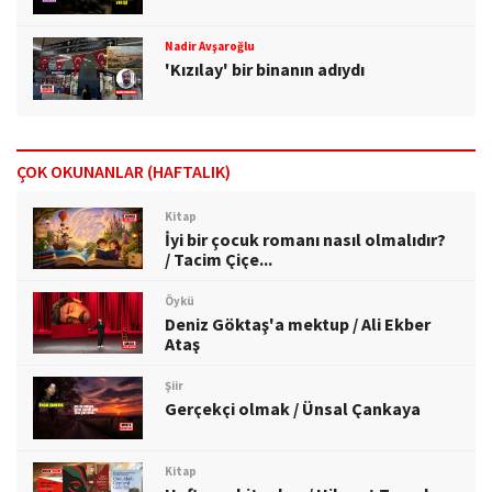
Nadir Avşaroğlu
'Kızılay' bir binanın adıydı
ÇOK OKUNANLAR (HAFTALIK)
Kitap
İyi bir çocuk romanı nasıl olmalıdır?
/ Tacim Çiçe...
Öykü
Deniz Göktaş'a mektup / Ali Ekber
Ataş
Şiir
Gerçekçi olmak / Ünsal Çankaya
Kitap