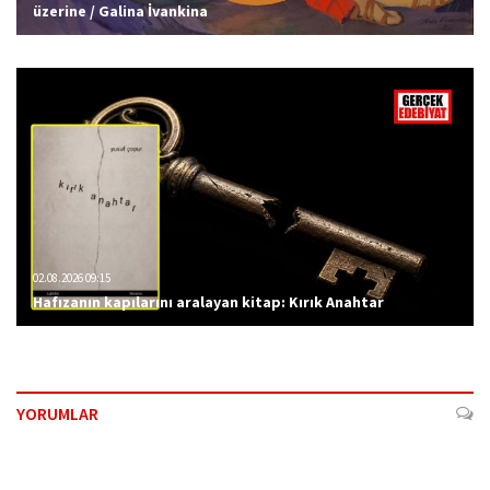
üzerine / Galina İvankina
02.08.2026 09:15
Hafızanın kapılarını aralayan kitap: Kırık Anahtar
YORUMLAR