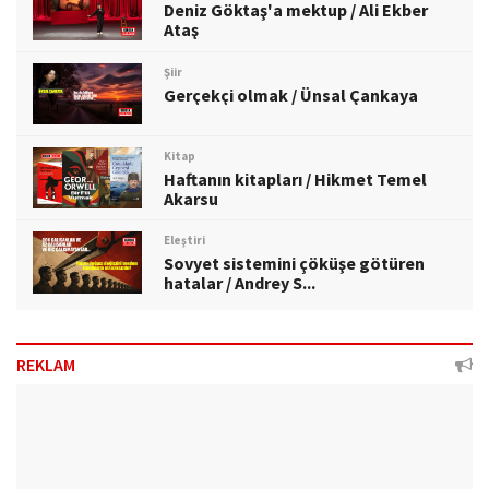
Deniz Göktaş'a mektup / Ali Ekber
Ataş
Şiir
Gerçekçi olmak / Ünsal Çankaya
Kitap
Haftanın kitapları / Hikmet Temel
Akarsu
Eleştiri
Sovyet sistemini çöküşe götüren
hatalar / Andrey S...
REKLAM