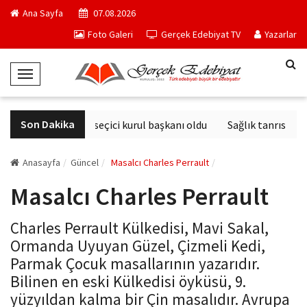
Ana Sayfa
07.08.2026
Foto Galeri
Gerçek Edebiyat TV
Yazarlar
T
o
g
Son Dakika
Derviş Zaim seçici kurul başkanı oldu
Sağlık tanrısının h
g
l
e
Anasayfa
Güncel
Masalcı Charles Perrault
N
Masalcı Charles Perrault
a
v
Charles Perrault Külkedisi, Mavi Sakal,
i
Ormanda Uyuyan Güzel, Çizmeli Kedi,
g
Parmak Çocuk masallarının yazarıdır.
a
Bilinen en eski Külkedisi öyküsü, 9.
t
yüzyıldan kalma bir Çin masalıdır. Avrupa
i