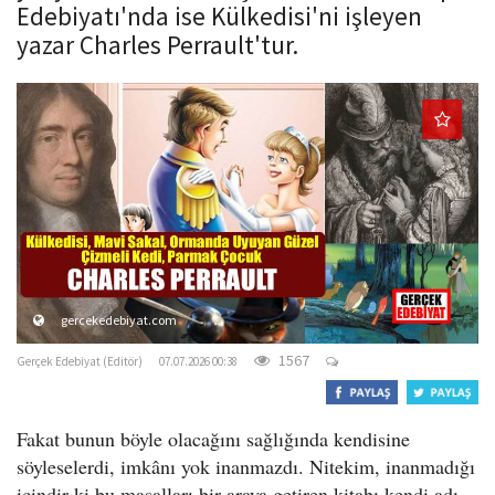
Edebiyatı'nda ise Külkedisi'ni işleyen
o
yazar Charles Perrault'tur.
n
gercekedebiyat.com
1567
Gerçek Edebiyat (Editör)
07.07.2026 00:38
Fakat bunun böyle olacağını sağlığında kendisine
söyleselerdi, imkânı yok inanmazdı. Nitekim, inanmadığı
içindir ki bu masalları bir araya getiren kitabı kendi adı