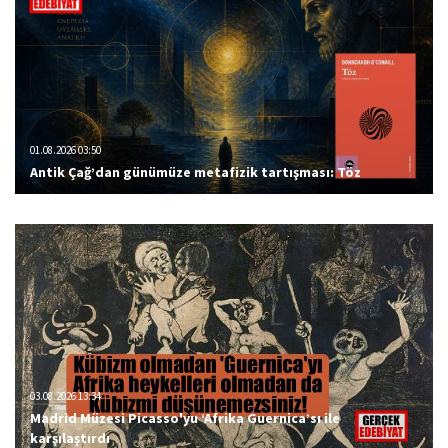
01.08.2026 03:50
Antik Çağ’dan günümüze metafizik tartışması: Töz
03.08.2026 13:34
Madrid Müzesi Picasso'yu ‘Afrika Guernica’sı ile
karşılaştırdı