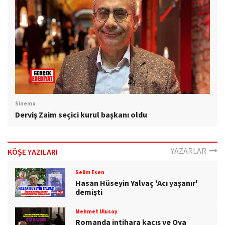
Sinema
Derviş Zaim seçici kurul başkanı oldu
YAZARLAR
KÖŞE YAZILARI
Selim Esen
Hasan Hüseyin Yalvaç 'Acı yaşanır'
demişti
Mehmet Ulusoy
Romanda intihara kaçış ve Oya