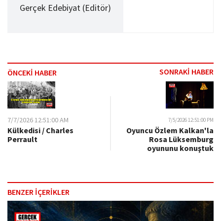
Gerçek Edebiyat (Editör)
SONRAKİ HABER
ÖNCEKİ HABER
7/7/2026 12:51:00 AM
7/5/2026 12:51:00 PM
Külkedisi / Charles
Oyuncu Özlem Kalkan'la
Perrault
Rosa Lüksemburg
oyununu konuştuk
BENZER İÇERİKLER