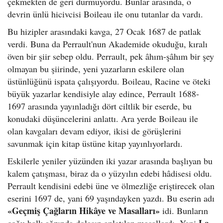
çekmekten de geri durmuyordu. Bunlar arasında, o
devrin ünlü hicivcisi Boileau ile onu tutanlar da vardı.
Bu hizipler arasındaki kavga, 27 Ocak 1687 de patlak
verdi. Buna da Perrault'nun Akademide okuduğu, kıralı
öven bir şiir sebep oldu. Perrault, pek âhım-şâhım bir şey
olmayan bu şiirinde, yeni yazarların eskilere olan
üstünlüğünü ispata çalışıyordu. Boileau, Racine ve öteki
büyük yazarlar kendisiyle alay edince, Perrault 1688-
1697 arasında yayınladığı dört ciltlik bir eserde, bu
konudaki düşüncelerini anlattı. Ara yerde Boileau ile
olan kavgaları devam ediyor, ikisi de görüşlerini
savunmak için kitap üstüne kitap yayınlıyorlardı.
Eskilerle yeniler yüzünden iki yazar arasında başlıyan bu
kalem çatışması, biraz da o yüzyılın edebi hâdisesi oldu.
Perrault kendisini edebi üne ve ölmezliğe eriştirecek olan
eserini 1697 de, yani 69 yaşındayken yazdı. Bu eserin adı
«Geçmiş Çağların Hikâye ve Masalları»
idi. Bunların
La
çoğu halk ağzında dolaşıp anlatılan masallardı. Yani