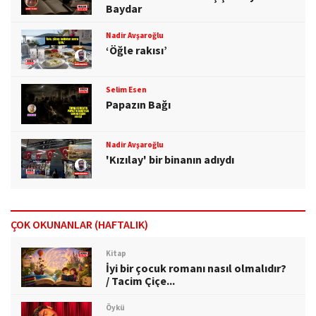
Baydar
Nadir Avşaroğlu
‘Öğle rakısı’
Selim Esen
Papazın Bağı
Nadir Avşaroğlu
'Kızılay' bir binanın adıydı
ÇOK OKUNANLAR (HAFTALIK)
Kitap
İyi bir çocuk romanı nasıl olmalıdır?
/ Tacim Çiçe...
Öykü