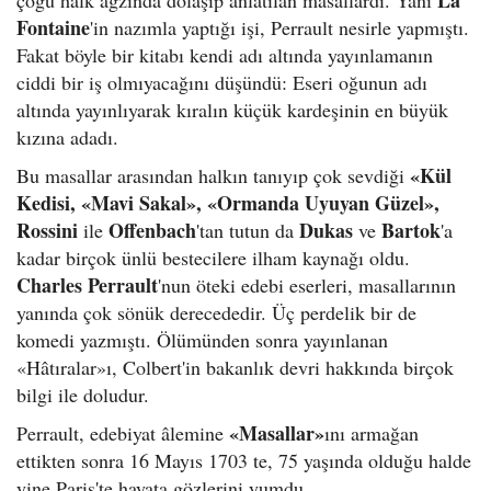
Fontaine
'in nazımla yaptığı işi, Perrault nesirle yapmıştı.
Fakat böyle bir kitabı kendi adı altında yayınlamanın
ciddi bir iş olmıyacağını düşündü: Eseri oğunun adı
altında yayınlıyarak kıralın küçük kardeşinin en büyük
kızına adadı.
«Kül
Bu masallar arasından halkın tanıyıp çok sevdiği
Kedisi, «Mavi Sakal», «Ormanda Uyuyan Güzel»,
Rossini
Offenbach
Dukas
Bartok
ile
'tan tutun da
ve
'a
kadar birçok ünlü bestecilere ilham kaynağı oldu.
Charles Perrault
'nun öteki edebi eserleri, masallarının
yanında çok sönük derecededir. Üç perdelik bir de
komedi yazmıştı. Ölümünden sonra yayınlanan
«Hâtıralar»ı, Colbert'in bakanlık devri hakkında birçok
bilgi ile doludur.
«Masallar»
Perrault, edebiyat âlemine
ını armağan
ettikten sonra 16 Mayıs 1703 te, 75 yaşında olduğu halde
yine Paris'te hayata gözlerini yumdu.