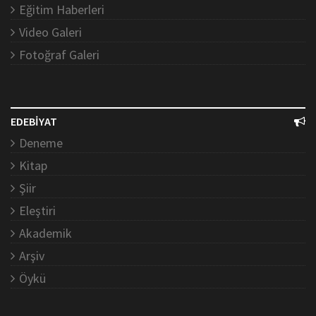
Eğitim Haberleri
Video Galeri
Fotoğraf Galeri
EDEBİYAT
Deneme
Kitap
Şiir
Eleştiri
Akademik
Arşiv
Öykü