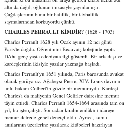
altında değil, oğlunun imzasiyle yayınlamıştı.
Çağdaşlarının bunu bir hafiflik, bir iâvbalilik
saymalarından korkuyordu çünkü.
CHARLES PERRAULT KİMDİR?
(1628 - 1703)
Charles Perrault 1628 yılı Ocak ayının 12 nci günü
Paris'te doğdu. Öğrenimini Beauvaiş kolejinde yaptı.
DAha genç yaşta edebiyata ilgi gösterdi. Bir arkadaşı ve
kardeşlerinin ikisiyle yazılar yazmağa başladı.
Charles Perrault'yu 1651 yılında, Paris barosunda avukat
olarak görüyoruz. Ağabeysi Pierre, XIV. Louis devrinin
ünlü bakanı Colbert'in gözde bir memuruydu. Kardeşi
Charles'ı da maliyenin Genel Gelirler dairesine memur
tâyin ettirdi. Charles Perrault 1654-1664 arasında tam on
yıl, bu işte çalıştı. Sonradan kıralın emlâkini idareye
memur dairede genel denetçi oldu. Ayrıca, kamu
anıtlarının üzerlerine yazılacak kitâbeleri hazırlıyan