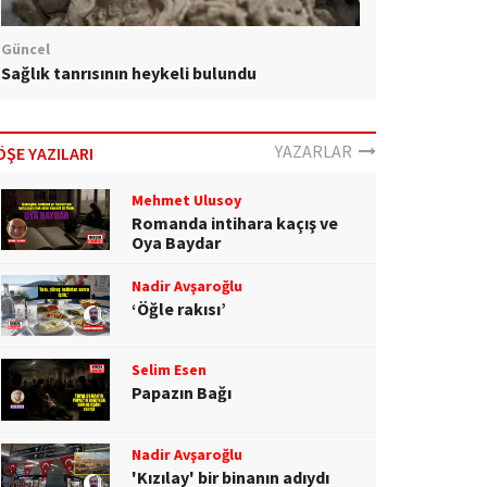
Güncel
Sağlık tanrısının heykeli bulundu
YAZARLAR
ÖŞE YAZILARI
Mehmet Ulusoy
Romanda intihara kaçış ve
Oya Baydar
Nadir Avşaroğlu
‘Öğle rakısı’
Selim Esen
Papazın Bağı
Nadir Avşaroğlu
'Kızılay' bir binanın adıydı