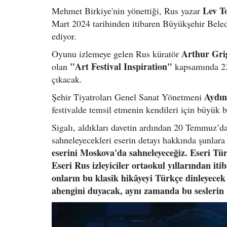
Lev To
Mehmet Birkiye'nin yönettiği, Rus yazar
Mart 2024 tarihinden itibaren Büyükşehir Beled
ediyor.
Arthur Gri
Oyunu izlemeye gelen Rus küratör
"Art Festival Inspiration"
olan
kapsamında 23-
çıkacak.
Aydın
Şehir Tiyatroları Genel Sanat Yönetmeni
festivalde temsil etmenin kendileri için büyük b
Sigalı, aldıkları davetin ardından 20 Temmuz’da
sahneleyecekleri eserin detayı hakkında şunlara
eserini Moskova'da sahneleyeceğiz. Eseri Tür
Eseri Rus izleyiciler ortaokul yıllarından iti
onların bu klasik hikâyeyi Türkçe dinleyecek
ahengini duyacak, aynı zamanda bu seslerin h