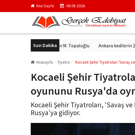
Ana Sayfa
06.08.2026
Son Dakika
u
Arkanda yürüyen M. Topaloğlu
Ankara kedilerin 27 farklı 
Anasayfa
Tiyatro
Kocaeli Şehir Tiyatroları 'Savaş 
Kocaeli Şehir Tiyatrola
oyununu Rusya'da oy
Kocaeli Şehir Tiyatroları, 'Savaş 
Rusya'ya gidiyor.