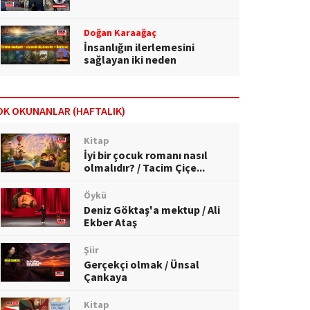
Doğan Karaağaç
İnsanlığın ilerlemesini
sağlayan iki neden
OK OKUNANLAR (HAFTALIK)
Kitap
İyi bir çocuk romanı nasıl
olmalıdır? / Tacim Çiçe...
Öykü
Deniz Göktaş'a mektup / Ali
Ekber Ataş
Şiir
Gerçekçi olmak / Ünsal
Çankaya
Kitap