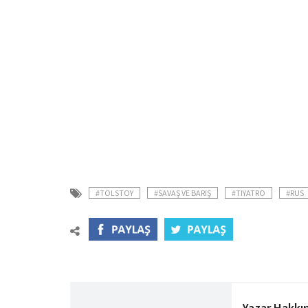
#TOLSTOY
#SAVAŞ VE BARIŞ
#TIYATRO
#RUS
Yazar Hakkı