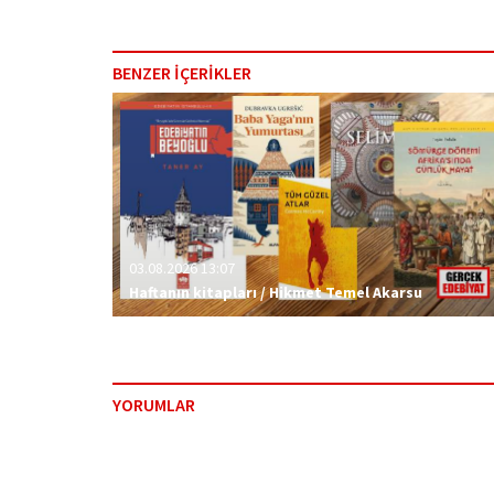
BENZER İÇERİKLER
03.08.2026 13:07
Haftanın kitapları / Hikmet Temel Akarsu
YORUMLAR