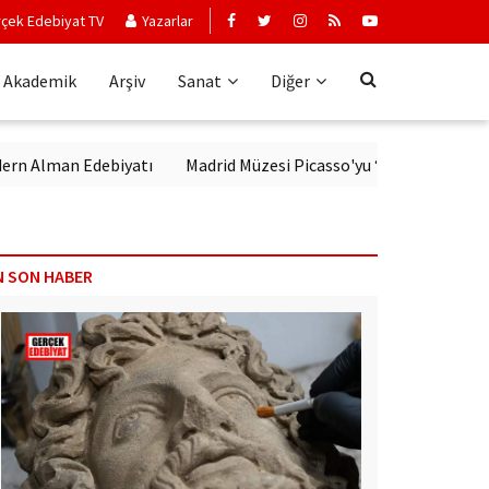
çek Edebiyat TV
Yazarlar
Akademik
Arşiv
Sanat
Diğer
n Edebiyatı
Madrid Müzesi Picasso'yu ‘Afrika Guernica’sı ile kar
N SON HABER