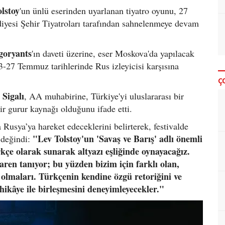
lstoy
'un ünlü eserinden uyarlanan tiyatro oyunu, 27
iyesi Şehir Tiyatroları tarafından sahnelenmeye devam
goryants
'ın daveti üzerine, eser Moskova'da yapılacak
27 Temmuz tarihlerinde Rus izleyicisi karşısına
Ç
 Sigalı
, AA muhabirine, Türkiye'yi uluslararası bir
ir gurur kaynağı olduğunu ifade etti.
 Rusya’ya hareket edeceklerini belirterek, festivalde
"Lev Tolstoy'un 'Savaş ve Barış' adlı önemli
 değindi:
kçe olarak sunarak altyazı eşliğinde oynayacağız.
baren tanıyor; bu yüzden bizim için farklı olan,
 olmaları. Türkçenin kendine özgü retoriğini ve
ikâye ile birleşmesini deneyimleyecekler."