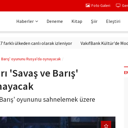
Foto Galeri
Ger
Haberler
Deneme
Kitap
Şiir
Eleştiri
ülkeden canlı olarak izleniyor
VakıfBank Kültür'de Modern Alma
ve Barış' oyununu Rusya'da oynayacak
rı 'Savaş ve Barış'
E
nayacak
ve Barış' oyununu sahnelemek üzere