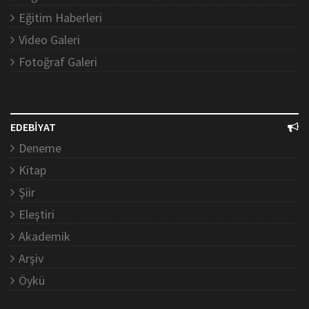
Eğitim Haberleri
Video Galeri
Fotoğraf Galeri
EDEBİYAT
Deneme
Kitap
Şiir
Eleştiri
Akademik
Arşiv
Öykü