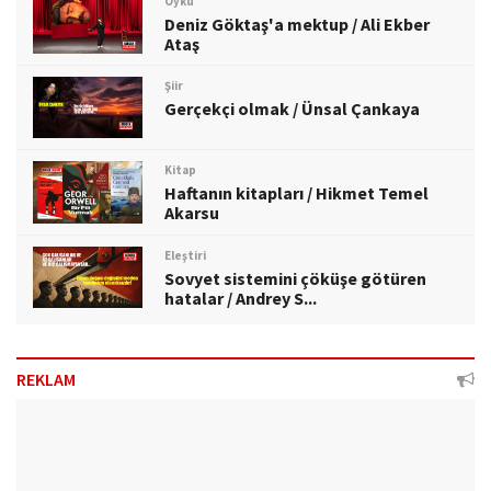
Öykü
Deniz Göktaş'a mektup / Ali Ekber
Ataş
Şiir
Gerçekçi olmak / Ünsal Çankaya
Kitap
Haftanın kitapları / Hikmet Temel
Akarsu
Eleştiri
Sovyet sistemini çöküşe götüren
hatalar / Andrey S...
REKLAM