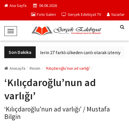
Ana Sayfa
06.08.2026
Foto Galeri
Gerçek Edebiyat TV
Yazarlar
T
o
g
Son Dakika
Ankara kedilerin 27 farklı ülkeden canlı olarak izleniyor
g
l
e
Anasayfa
Resim
‘Kılıçdaroğlu’nun ad varlığı’
N
‘Kılıçdaroğlu’nun ad
a
v
varlığı’
i
g
‘Kılıçdaroğlu’nun ad varlığı’ / Mustafa
a
Bilgin
t
i
gercekedebiyat.com