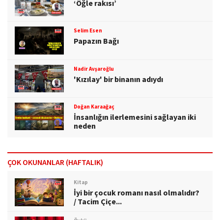
‘Öğle rakısı’
Selim Esen
Papazın Bağı
Nadir Avşaroğlu
'Kızılay' bir binanın adıydı
Doğan Karaağaç
İnsanlığın ilerlemesini sağlayan iki
neden
ÇOK OKUNANLAR (HAFTALIK)
Kitap
İyi bir çocuk romanı nasıl olmalıdır?
/ Tacim Çiçe...