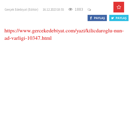
o
1883
Gerçek Edebiyat (Editör)
16.12.2023 18:55
n
https://www.gercekedebiyat.com/yazi/kilicdaroglu-nun-
ad-varligi-10347.html