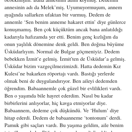
annesinin adı da Melek’miş. Uyumuyormuşum, annem
ayağında sallarken ufaktan bir vurmuş. Dedem de
annemle ‘Sen benim anneme hakaret ettin’ diye günlerce
konuşmamış. Ben çok küçüktüm ancak bana anlatıldığı
kadarıyla hafızamda yer etti. Benim genç kızlığım da
onun yaşlılık dönemine denk geldi. Ben doğma büyüme
Üsküdarlıyım. Normal de Bulgar göçmeniyiz. Dedem
bebekken İzmit’e gelmiş. İzmit’ten de Üsküdar’a gelmiş.
Üsküdar bizim vazgeçilmezimizdi. Hatta dedemin Kız
Kulesi’ne bakarken röportajı vardı. Bastığı yerlerde
olmak beni de duygulandırıyor. Ben aileyi dedemden
öğrendim. Babaannemle çok güzel bir evlilikleri vardı.
Ben o yaşımda bile hayret ederdim. Nasıl bu kadar
birbirlerini anlıyorlar, hiç kavga etmiyorlar diye.
Babaannem, dedeme çok düşkündü. Ve ‘Hulum’ diye
hitap ederdi. Dedem de babaanneme ‘tontonum’ derdi.
Pamuk gibi saçları vardı. Bu yaşıma geldim, aile benim