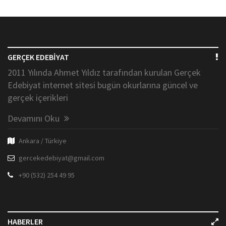
GERÇEK EDEBİYAT
2011 Yılında Ahmet Yıldız tarafından kurulan Gerçek
Edebiyat internet sitesi bugün okurlarına güncel ve
gerçek içerikleri
Devamını Oku
Ankara / Türkiye
gercekedebiyat@gmail.com
+90 (532) 254 49 95
HABERLER