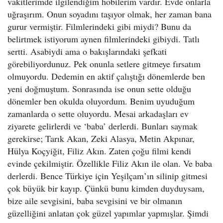
vakitlerimde ilgilendiğim hobilerim vardır. Evde onlarla
uğraşırım. Onun soyadını taşıyor olmak, her zaman bana
gurur vermiştir. Filmlerindeki gibi miydi? Bunu da
belirtmek istiyorum aynen filmlerindeki gibiydi. Tatlı
sertti. Asabiydi ama o bakışlarındaki şefkati
görebiliyordunuz. Pek onunla setlere gitmeye fırsatım
olmuyordu. Dedemin en aktif çalıştığı dönemlerde ben
yeni doğmuştum. Sonrasında ise onun sette olduğu
dönemler ben okulda oluyordum. Benim uyuduğum
zamanlarda o sette oluyordu. Mesai arkadaşları ev
ziyarete gelirlerdi ve ‘baba’ derlerdi. Bunları saymak
gerekirse; Tarık Akan, Zeki Alasya, Metin Akpınar,
Hülya Koçyiğit, Filiz Akın. Zaten çoğu filmi kendi
evinde çekilmiştir. Özellikle Filiz Akın ile olan. Ve baba
derlerdi. Bence Türkiye için Yeşilçam’ın silinip gitmesi
çok büyük bir kayıp. Çünkü bunu kimden duyduysam,
bize aile sevgisini, baba sevgisini ve bir olmanın
güzelliğini anlatan çok güzel yapımlar yapmışlar. Şimdi