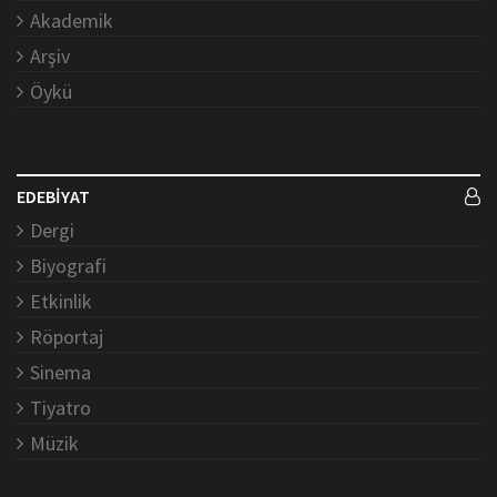
Akademik
Arşiv
Öykü
EDEBİYAT
Dergi
Biyografi
Etkinlik
Röportaj
Sinema
Tiyatro
Müzik