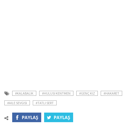
#KALABALIK
#HULUSI KENTMEN
#GENÇ KIZ
#HAKARET
#AILE SEVGISI
#TATLI SERT