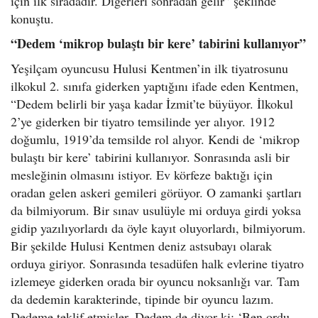
için ilk sıradadır. Diğerleri sonradan gelir” şeklinde
konuştu.
“Dedem ‘mikrop bulaştı bir kere’ tabirini kullanıyor”
Yeşilçam oyuncusu Hulusi Kentmen’in ilk tiyatrosunu
ilkokul 2. sınıfa giderken yaptığını ifade eden Kentmen,
“Dedem belirli bir yaşa kadar İzmit’te büyüyor. İlkokul
2’ye giderken bir tiyatro temsilinde yer alıyor. 1912
doğumlu, 1919’da temsilde rol alıyor. Kendi de ‘mikrop
bulaştı bir kere’ tabirini kullanıyor. Sonrasında asli bir
mesleğinin olmasını istiyor. Ev körfeze baktığı için
oradan gelen askeri gemileri görüyor. O zamanki şartları
da bilmiyorum. Bir sınav usulüyle mi orduya girdi yoksa
gidip yazılıyorlardı da öyle kayıt oluyorlardı, bilmiyorum.
Bir şekilde Hulusi Kentmen deniz astsubayı olarak
orduya giriyor. Sonrasında tesadüfen halk evlerine tiyatro
izlemeye giderken orada bir oyuncu noksanlığı var. Tam
da dedemin karakterinde, tipinde bir oyuncu lazım.
Dedeme teklif etmişler. Dedem de diyor ki; ‘Ben ordu