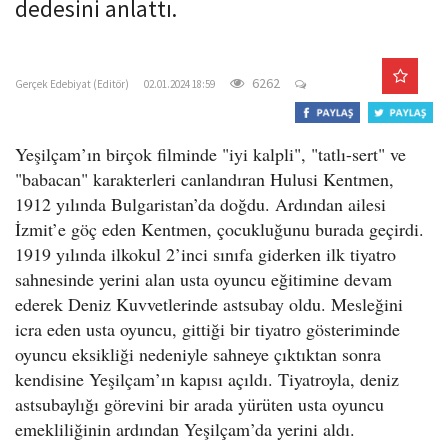
dedesini anlattı.
o
n
gercekedebiyat.com
6262
Gerçek Edebiyat (Editör)
02.01.2024 18:59
Yeşilçam’ın birçok filminde "iyi kalpli", "tatlı-sert" ve
"babacan" karakterleri canlandıran Hulusi Kentmen,
1912 yılında Bulgaristan’da doğdu. Ardından ailesi
İzmit’e göç eden Kentmen, çocukluğunu burada geçirdi.
1919 yılında ilkokul 2’inci sınıfa giderken ilk tiyatro
sahnesinde yerini alan usta oyuncu eğitimine devam
ederek Deniz Kuvvetlerinde astsubay oldu. Mesleğini
icra eden usta oyuncu, gittiği bir tiyatro gösteriminde
oyuncu eksikliği nedeniyle sahneye çıktıktan sonra
kendisine Yeşilçam’ın kapısı açıldı. Tiyatroyla, deniz
astsubaylığı görevini bir arada yürüten usta oyuncu
emekliliğinin ardından Yeşilçam’da yerini aldı.