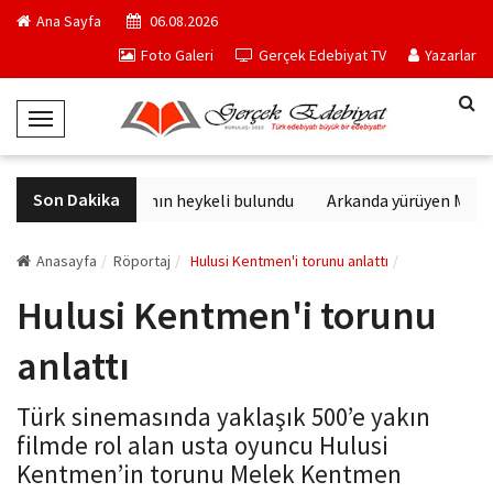
Ana Sayfa
06.08.2026
Foto Galeri
Gerçek Edebiyat TV
Yazarlar
T
o
g
Son Dakika
Sağlık tanrısının heykeli bulundu
Arkanda yürüyen M. Top
g
l
e
Anasayfa
Röportaj
Hulusi Kentmen'i torunu anlattı
N
Hulusi Kentmen'i torunu
a
v
anlattı
i
g
Türk sinemasında yaklaşık 500’e yakın
a
filmde rol alan usta oyuncu Hulusi
t
Kentmen’in torunu Melek Kentmen
i