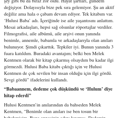
şey gibi bu da biraz zor oldu. Hayat şartları, gündem
değişiyor. Dolayısıyla bize pek sıra gelemiyor. Şu an aktif
değiliz ama hala o çabam devam ediyor. Tek kitabım var.
‘Hulusi Baba’ adı. İçeriğinde ise aile yaşantısını anlattım.
Mesai arkadaşları, hepsi sağ olsunlar röportajlar verdiler.
Filmografisi, aile albümü, aile arşivi onun yanında
benimle, annemle, babamla ve arkadaşlarıyla olan anıları
bulunuyor. Şimdi çıkarttık. Tepkiler iyi. Bunun yanında 3
fuara katıldım. Buradaki avantajım; belki ben Melek
Kentmen olarak bir kitap çıkarmış olsaydım bu kadar ilgi
görmezdi. Hulusi Baba kitabı çıktığı için ve Hulusi
Kentmen de çok sevilen bir insan olduğu için ilgi gördü.
Sevgi gördü” ifadelerini kullandı.
“Babaannem, dedeme çok düşkündü ve ‘Hulum’ diye
hitap ederdi”
Hulusi Kentmen’in anılarından da bahseden Melek
Kentmen, “Benimle olan anıları ise ben tosun bir
bebekmişim. Bana annesinin adını koymuş. Dedemin