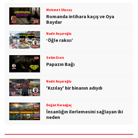
Mehmet Ulusoy
Romanda intihara kaçış ve Oya
Baydar
Nadir Avşaroğlu
‘Öğle rakısı’
Selim Esen
Papazın Bağı
Nadir Avşaroğlu
'Kızılay' bir binanın adıydı
Doğan Karaağaç
İnsanlığın ilerlemesini sağlayan iki
neden