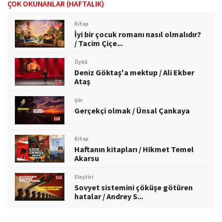
ÇOK OKUNANLAR (HAFTALIK)
Kitap
İyi bir çocuk romanı nasıl olmalıdır?
/ Tacim Çiçe...
Öykü
Deniz Göktaş'a mektup / Ali Ekber
Ataş
Şiir
Gerçekçi olmak / Ünsal Çankaya
Kitap
Haftanın kitapları / Hikmet Temel
Akarsu
Eleştiri
Sovyet sistemini çöküşe götüren
hatalar / Andrey S...