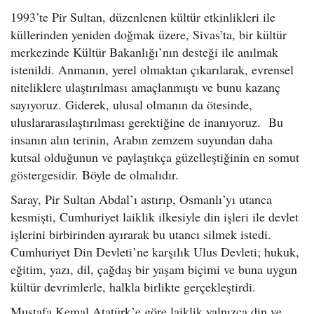
1993’te Pir Sultan, düzenlenen kültür etkinlikleri ile
küllerinden yeniden doğmak üzere, Sivas’ta, bir kültür
merkezinde Kültür Bakanlığı’nın desteği ile anılmak
istenildi. Anmanın, yerel olmaktan çıkarılarak, evrensel
niteliklere ulaştırılması amaçlanmıştı ve bunu kazanç
sayıyoruz. Giderek, ulusal olmanın da ötesinde,
uluslararasılaştırılması gerektiğine de inanıyoruz. Bu
insanın alın terinin, Arabın zemzem suyundan daha
kutsal olduğunun ve paylaştıkça güzelleştiğinin en somut
göstergesidir. Böyle de olmalıdır.
Saray, Pir Sultan Abdal’ı astırıp, Osmanlı’yı utanca
kesmişti, Cumhuriyet laiklik ilkesiyle din işleri ile devlet
işlerini birbirinden ayırarak bu utancı silmek istedi.
Cumhuriyet Din Devleti’ne karşılık Ulus Devleti; hukuk,
eğitim, yazı, dil, çağdaş bir yaşam biçimi ve buna uygun
kültür devrimlerle, halkla birlikte gerçekleştirdi.
Mustafa Kemal Atatürk’e göre laiklik yalnızca din ve