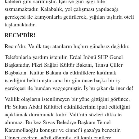
kaleleri gibi sarılmıştır. İçeriye gün ışığı bile
sızmamaktadır. Kalabalık, yol çalışması yapılacağı
gerekçesi ile kamyonlarla getirilerek, yığılan taşlarla oteli
taşlamaktadır.
RECM'DİR!
Recm’dir. Ve ilk taşı atanların hiçbiri günahsız değildir.
Telefonlarla yardım istenilir. Erdal İnönü SHP Genel
Başkanıdır, Fikri Sağlar Kültür Bakanı, Tansu Çiller
Başbakan. Kültür Bakanı da etkinliklere katılmak
istediğini belirtmiştir ama bir gün önce başka bir iş
gerekçesi ile bundan vazgeçmiştir. İş bu çıkar da iner de!
Valilik olayların istenilmeyen bir yöne gittiğini görünce,
Pir Sultan Abdal Kültürel etkinliklerinin iptal edildiğini
açıklamak durumunda kalır. Vali’nin sözleri dikkate
alınmaz. Bu kez Sivas Belediye Başkanı Temel
Karamollaoğlu konuşur ve cinnet’i gaza’ya benzetir.
Cinnet geçiren, gözü dönmüş, eli kanlı canilere