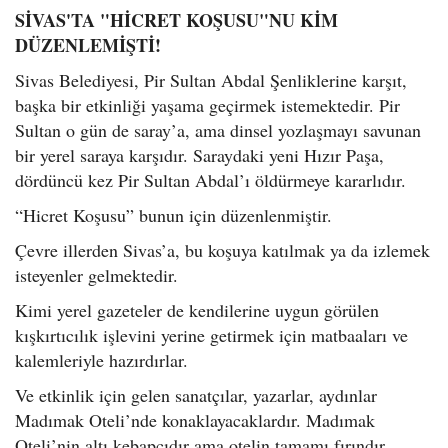
SİVAS'TA "HİCRET KOŞUSU"NU KİM
DÜZENLEMİŞTİ!
Sivas Belediyesi, Pir Sultan Abdal Şenliklerine karşıt,
başka bir etkinliği yaşama geçirmek istemektedir. Pir
Sultan o gün de saray’a, ama dinsel yozlaşmayı savunan
bir yerel saraya karşıdır. Saraydaki yeni Hızır Paşa,
dördüncü kez Pir Sultan Abdal’ı öldürmeye kararlıdır.
“Hicret Koşusu” bunun için düzenlenmiştir.
Çevre illerden Sivas’a, bu koşuya katılmak ya da izlemek
isteyenler gelmektedir.
Kimi yerel gazeteler de kendilerine uygun görülen
kışkırtıcılık işlevini yerine getirmek için matbaaları ve
kalemleriyle hazırdırlar.
Ve etkinlik için gelen sanatçılar, yazarlar, aydınlar
Madımak Oteli’nde konaklayacaklardır. Madımak
Oteli’nin altı kebapçıdır ama otelin tamamı fırındır,