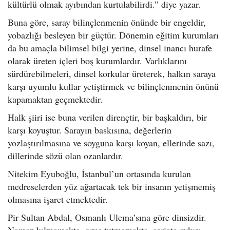
kültürlü olmak ayıbından kurtulabilirdi.” diye yazar.
Buna göre, saray bilinçlenmenin önünde bir engeldir,
yobazlığı besleyen bir güçtür. Dönemin eğitim kurumları
da bu amaçla bilimsel bilgi yerine, dinsel inancı hurafe
olarak üreten içleri boş kurumlardır. Varlıklarını
sürdürebilmeleri, dinsel korkular üreterek, halkın saraya
karşı uyumlu kullar yetiştirmek ve bilinçlenmenin önünü
kapamaktan geçmektedir.
Halk şiiri ise buna verilen dirençtir, bir başkaldırı, bir
karşı koyuştur. Sarayın baskısına, değerlerin
yozlaştırılmasına ve soyguna karşı koyan, ellerinde sazı,
dillerinde sözü olan ozanlardır.
Nitekim Eyuboğlu, İstanbul’un ortasında kurulan
medreselerden yüz ağartacak tek bir insanın yetişmemiş
olmasına işaret etmektedir.
Pir Sultan Abdal, Osmanlı Ulema’sına göre dinsizdir.
Namaz kılmamakta, oruç tutmamakta, şeriata aykırı