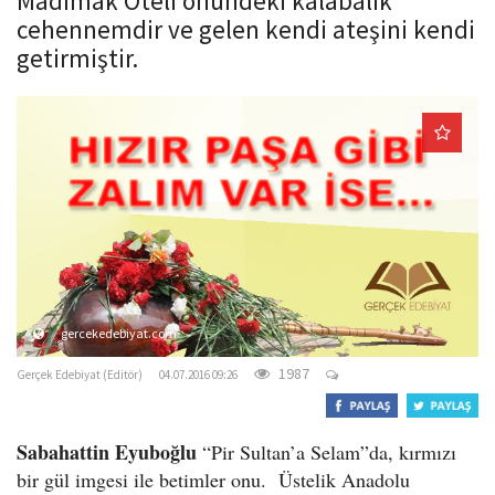
Madımak Oteli önündeki kalabalık
o
cehennemdir ve gelen kendi ateşini kendi
n
getirmiştir.
gercekedebiyat.com
1987
Gerçek Edebiyat (Editör)
04.07.2016 09:26
Sabahattin Eyuboğlu
“Pir Sultan’a Selam”da, kırmızı
bir gül imgesi ile betimler onu. Üstelik Anadolu