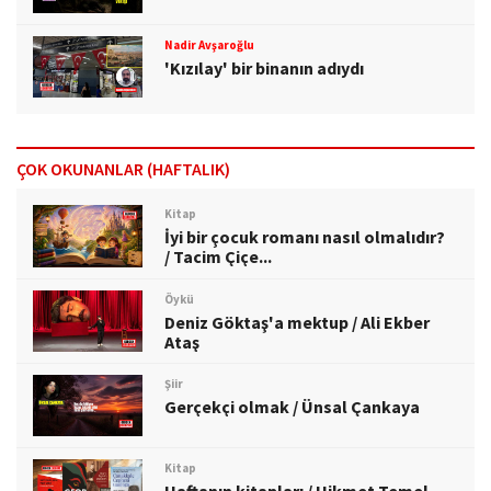
Nadir Avşaroğlu
'Kızılay' bir binanın adıydı
ÇOK OKUNANLAR (HAFTALIK)
Kitap
İyi bir çocuk romanı nasıl olmalıdır?
/ Tacim Çiçe...
Öykü
Deniz Göktaş'a mektup / Ali Ekber
Ataş
Şiir
Gerçekçi olmak / Ünsal Çankaya
Kitap