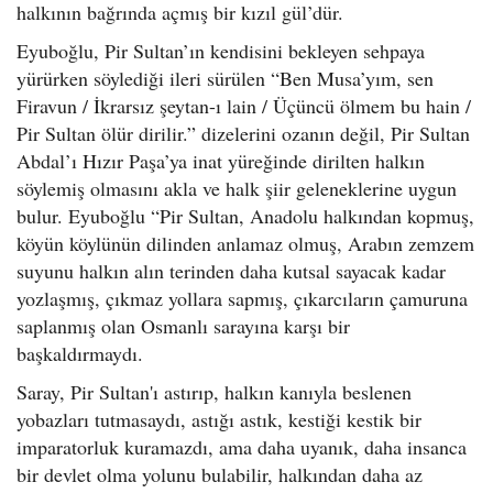
halkının bağrında açmış bir kızıl gül’dür.
Eyuboğlu, Pir Sultan’ın kendisini bekleyen sehpaya
yürürken söylediği ileri sürülen “Ben Musa’yım, sen
Firavun / İkrarsız şeytan-ı lain / Üçüncü ölmem bu hain /
Pir Sultan ölür dirilir.” dizelerini ozanın değil, Pir Sultan
Abdal’ı Hızır Paşa’ya inat yüreğinde dirilten halkın
söylemiş olmasını akla ve halk şiir geleneklerine uygun
bulur. Eyuboğlu “Pir Sultan, Anadolu halkından kopmuş,
köyün köylünün dilinden anlamaz olmuş, Arabın zemzem
suyunu halkın alın terinden daha kutsal sayacak kadar
yozlaşmış, çıkmaz yollara sapmış, çıkarcıların çamuruna
saplanmış olan Osmanlı sarayına karşı bir
başkaldırmaydı.
Saray, Pir Sultan'ı astırıp, halkın kanıyla beslenen
yobazları tutmasaydı, astığı astık, kestiği kestik bir
imparatorluk kuramazdı, ama daha uyanık, daha insanca
bir devlet olma yolunu bulabilir, halkından daha az