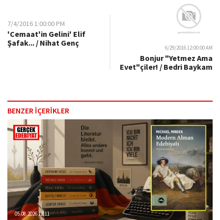
7/4/2016 1:00:00 PM
'Cemaat'in Gelini' Elif
Şafak... / Nihat Genç
6/29/2016 12:00:00 AM
Bonjur "Yetmez Ama
Evet"çiler! / Bedri Baykam
BENZER İÇERİKLER
05.08.2026 12:11