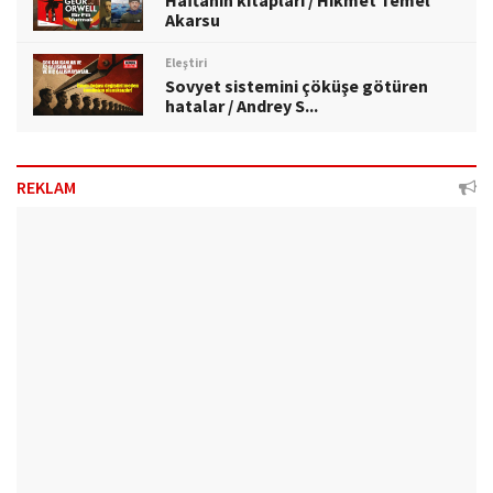
Haftanın kitapları / Hikmet Temel
Akarsu
Eleştiri
Sovyet sistemini çöküşe götüren
hatalar / Andrey S...
REKLAM