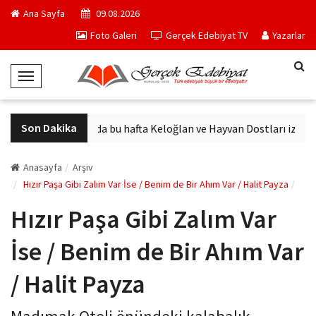
Ana Sayfa
09.08.2026
Foto Galeri
Gerçek Edebiyat TV
Yazarlar
T
o
g
Son Dakika
ndı
Sinemalarda bu hafta Keloğlan ve Hayvan Dostları izleyiciy
g
l
e
Anasayfa
Arşiv
N
Hızır Paşa Gibi Zalım Var İse / Benim de Bir Ahım Var / Halit Payza
a
Hızır Paşa Gibi Zalım Var
v
i
İse / Benim de Bir Ahım Var
g
a
/ Halit Payza
t
i