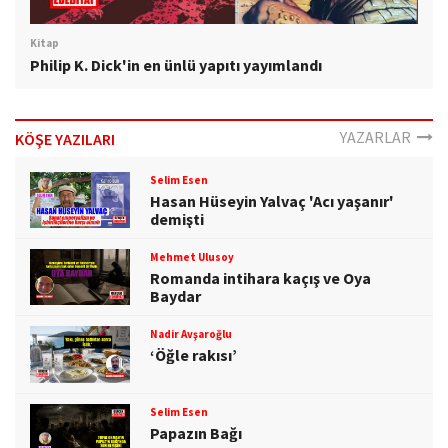
Kitap
Philip K. Dick'in en ünlü yapıtı yayımlandı
YAZARLAR
KÖŞE YAZILARI
Selim Esen
Hasan Hüseyin Yalvaç 'Acı yaşanır'
demişti
Mehmet Ulusoy
Romanda intihara kaçış ve Oya
Baydar
Nadir Avşaroğlu
‘Öğle rakısı’
Selim Esen
Papazın Bağı