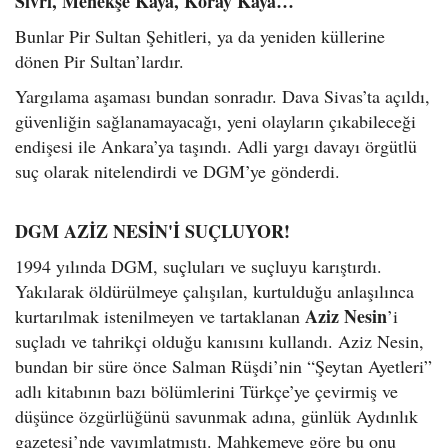
Sivri, Menekşe Kaya, Koray Kaya…
Bunlar Pir Sultan Şehitleri, ya da yeniden küllerine
dönen Pir Sultan’lardır.
Yargılama aşaması bundan sonradır. Dava Sivas’ta açıldı,
güvenliğin sağlanamayacağı, yeni olayların çıkabileceği
endişesi ile Ankara’ya taşındı. Adli yargı davayı örgütlü
suç olarak nitelendirdi ve DGM’ye gönderdi.
DGM AZİZ NESİN'İ SUÇLUYOR!
1994 yılında DGM, suçluları ve suçluyu karıştırdı.
Yakılarak öldürülmeye çalışılan, kurtulduğu anlaşılınca
Aziz Nesin
kurtarılmak istenilmeyen ve tartaklanan
’i
suçladı ve tahrikçi olduğu kanısını kullandı. Aziz Nesin,
bundan bir süre önce Salman Rüşdi’nin “Şeytan Ayetleri”
adlı kitabının bazı bölümlerini Türkçe’ye çevirmiş ve
düşünce özgürlüğünü savunmak adına, günlük Aydınlık
gazetesi’nde yayımlatmıştı. Mahkemeye göre bu onu