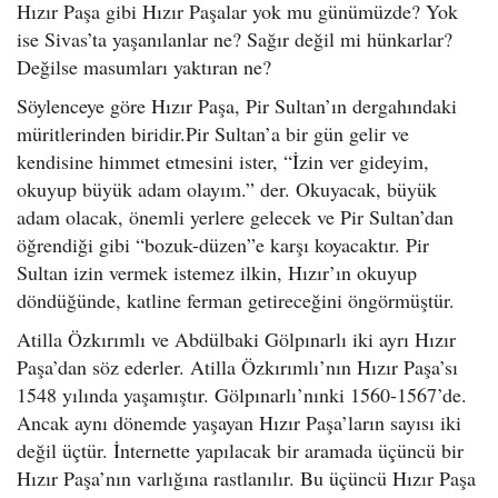
Hızır Paşa gibi Hızır Paşalar yok mu günümüzde? Yok
ise Sivas’ta yaşanılanlar ne? Sağır değil mi hünkarlar?
Değilse masumları yaktıran ne?
Söylenceye göre Hızır Paşa, Pir Sultan’ın dergahındaki
müritlerinden biridir.Pir Sultan’a bir gün gelir ve
kendisine himmet etmesini ister, “İzin ver gideyim,
okuyup büyük adam olayım.” der. Okuyacak, büyük
adam olacak, önemli yerlere gelecek ve Pir Sultan’dan
öğrendiği gibi “bozuk-düzen”e karşı koyacaktır. Pir
Sultan izin vermek istemez ilkin, Hızır’ın okuyup
döndüğünde, katline ferman getireceğini öngörmüştür.
Atilla Özkırımlı ve Abdülbaki Gölpınarlı iki ayrı Hızır
Paşa’dan söz ederler. Atilla Özkırımlı’nın Hızır Paşa’sı
1548 yılında yaşamıştır. Gölpınarlı’nınki 1560-1567’de.
Ancak aynı dönemde yaşayan Hızır Paşa’ların sayısı iki
değil üçtür. İnternette yapılacak bir aramada üçüncü bir
Hızır Paşa’nın varlığına rastlanılır. Bu üçüncü Hızır Paşa