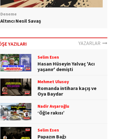
Deneme
Altıncı Nesil Savaş
YAZARLAR
ÖŞE YAZILARI
Selim Esen
Hasan Hüseyin Yalvaç 'Acı
yaşanır' demişti
Mehmet Ulusoy
Romanda intihara kaçış ve
Oya Baydar
Nadir Avşaroğlu
‘Öğle rakısı’
Selim Esen
Papazın Bağı