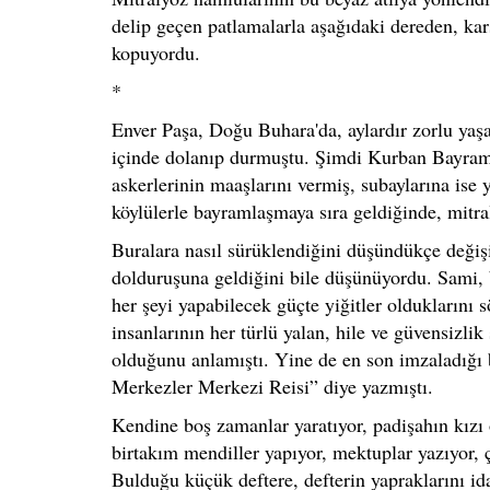
delip geçen patlamalarla aşağıdaki dereden, kar
kopuyordu.
*
Enver Paşa, Doğu Buhara'da, aylardır zorlu yaşam 
içinde dolanıp durmuştu. Şimdi Kurban Bayramı
askerlerinin maaşlarını vermiş, subaylarına ise 
köylülerle bayramlaşmaya sıra geldiğinde, mitra
Buralara nasıl sürüklendiğini düşündükçe değiş
dolduruşuna geldiğini bile düşünüyordu. Sami, 
her şeyi yapabilecek güçte yiğitler olduklarını
insanlarının her türlü yalan, hile ve güvensizl
olduğunu anlamıştı. Yine de en son imzaladığı b
Merkezler Merkezi Reisi” diye yazmıştı.
Kendine boş zamanlar yaratıyor, padişahın kızı 
birtakım mendiller yapıyor, mektuplar yazıyor, 
Bulduğu küçük deftere, defterin yapraklarını id