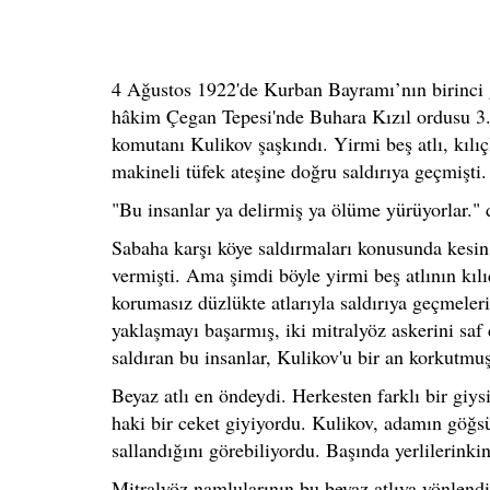
4 Ağustos 1922'de Kurban Bayramı’nın birinci 
hâkim Çegan Tepesi'nde Buhara Kızıl ordusu 3.
komutanı Kulikov şaşkındı. Yirmi beş atlı, kılı
makineli tüfek ateşine doğru saldırıya geçmişti.
"Bu insanlar ya delirmiş ya ölüme yürüyorlar." d
Sabaha karşı köye saldırmaları konusunda kesin 
vermişti. Ama şimdi böyle yirmi beş atlının kılı
korumasız düzlükte atlarıyla saldırıya geçmeleri i
yaklaşmayı başarmış, iki mitralyöz askerini saf 
saldıran bu insanlar, Kulikov'u bir an korkutmuş
Beyaz atlı en öndeydi. Herkesten farklı bir giy
haki bir ceket giyiyordu. Kulikov, adamın göğs
sallandığını görebiliyordu. Başında yerlilerinkin
Mitralyöz namlularının bu beyaz atlıya yönlendi