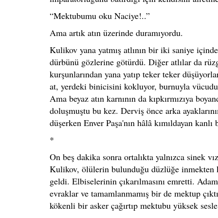
“Mektubumu oku Naciye!..”
Ama artık atın üzerinde duramıyordu.
Kulikov yana yatmış atlının bir iki saniye için
dürbünü gözlerine götürdü. Diğer atlılar da rüzg
kurşunlarından yana yatıp teker teker düşüyorl
at, yerdeki binicisini kokluyor, burnuyla vücudu
Ama beyaz atın karnının da kıpkırmızıya boyand
doluşmuştu bu kez. Derviş önce arka ayaklarının
düşerken Enver Paşa'nın hâlâ kımıldayan kanlı 
*
On beş dakika sonra ortalıkta yalnızca sinek vızı
Kulikov, ölülerin bulunduğu düzlüğe inmekten k
geldi. Elbiselerinin çıkarılmasını emretti. Ada
evraklar ve tamamlanmamış bir de mektup çıktı
kökenli bir asker çağırtıp mektubu yüksek sesle