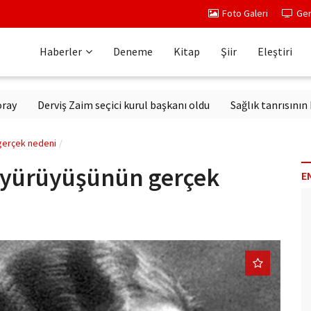
Foto Galeri
Ger
Haberler
Deneme
Kitap
Şiir
Eleştiri
Derviş Zaim seçici kurul başkanı oldu
Sağlık tanrısının heykeli
gerçek nedeni
 yürüyüşünün gerçek
E