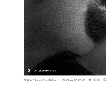
gercekedebiyat.com
Gerçek Edebiyat (Editör)
06.06.2020 20:00
4710