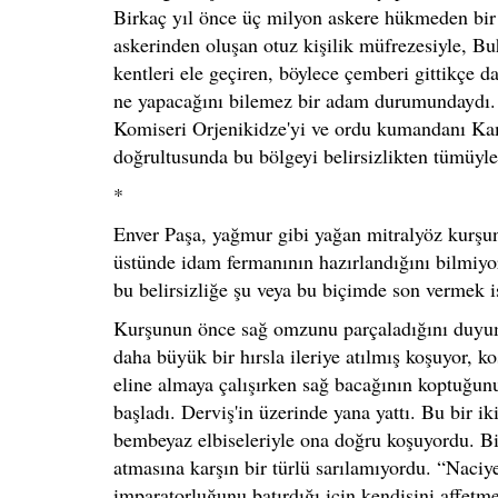
Birkaç yıl önce üç milyon askere hükmeden bir
askerinden oluşan otuz kişilik müfrezesiyle, B
kentleri ele geçiren, böylece çemberi gittikçe d
ne yapacağını bilemez bir adam durumundaydı.
Komiseri Orjenikidze'yi ve ordu kumandanı Kam
doğrultusunda bu bölgeyi belirsizlikten tümüyle
*
Enver Paşa, yağmur gibi yağan mitralyöz kurşunl
üstünde idam fermanının hazırlandığını bilmiyo
bu belirsizliğe şu veya bu biçimde son vermek i
Kurşunun önce sağ omzunu parçaladığını duyums
daha büyük bir hırsla ileriye atılmış koşuyor, 
eline almaya çalışırken sağ bacağının koptuğun
başladı. Derviş'in üzerinde yana yattı. Bu bir i
bembeyaz elbiseleriyle ona doğru koşuyordu. B
atmasına karşın bir türlü sarılamıyordu. “Nac
imparatorluğunu batırdığı için kendisini affet