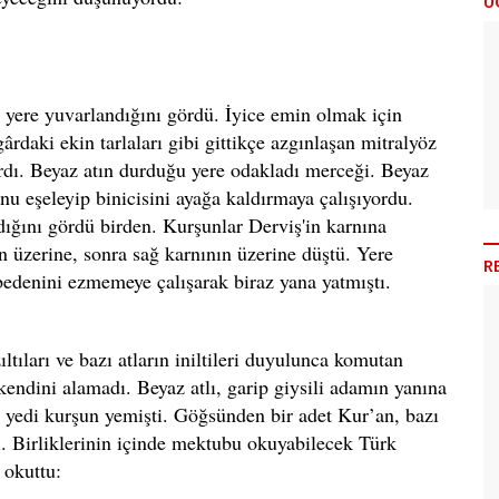
Ü
de yere yuvarlandığını gördü. İyice emin olmak için
ârdaki ekin tarlaları gibi gittikçe azgınlaşan mitralyöz
ardı. Beyaz atın durduğu yere odakladı merceği. Beyaz
nu eşeleyip binicisini ayağa kaldırmaya çalışıyordu.
ığını gördü birden. Kurşunlar Derviş'in karnına
 üzerine, sonra sağ karnının üzerine düştü. Yere
R
bedenini ezmemeye çalışarak biraz yana yatmıştı.
ltıları ve bazı atların iniltileri duyulunca komutan
endini alamadı. Beyaz atlı, garip giysili adamın yanına
m yedi kurşun yemişti. Göğsünden bir adet Kur’an, bazı
. Birliklerinin içinde mektubu okuyabilecek Türk
 okuttu: