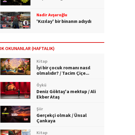
Nadir Avşaroğlu
'Kızılay' bir binanın adıydı
OK OKUNANLAR (HAFTALIK)
Kitap
İyi bir çocuk romanı nasıl
olmalıdır? / Tacim Çiçe...
Öykü
Deniz Göktaş'a mektup / Ali
Ekber Ataş
Şiir
Gerçekçi olmak / Ünsal
Çankaya
Kitap