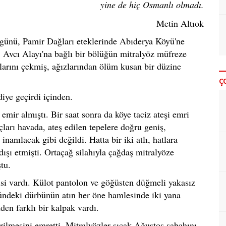
yine de hiç Osmanlı olmadı.
Metin Altıok
günü, Pamir Dağları eteklerinde Abıderya Köyü'ne
 Avcı Alayı'na bağlı bir bölüğün mitralyöz müfreze
çlarını çekmiş, ağızlarından ölüm kusan bir düzine
Ç
iye geçirdi içinden.
emir almıştı. Bir saat sonra da köye taciz ateşi emri
çları havada, ateş edilen tepelere doğru geniş,
nanılacak gibi değildi. Hatta bir iki atlı, hatlara
dışı etmişti. Ortaçağ silahıyla çağdaş mitralyöze
tu.
sisi vardı. Külot pantolon ve göğüsten düğmeli yakasız
ündeki dürbünün atın her öne hamlesinde iki yana
den farklı bir kalpak vardı.
rilmesini emretti. Mitralyözler sıcak Ağustos sabahını