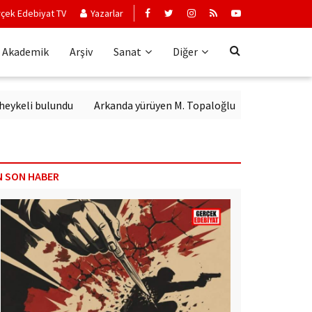
çek Edebiyat TV
Yazarlar
Akademik
Arşiv
Sanat
Diğer
 bulundu
Arkanda yürüyen M. Topaloğlu
N SON HABER