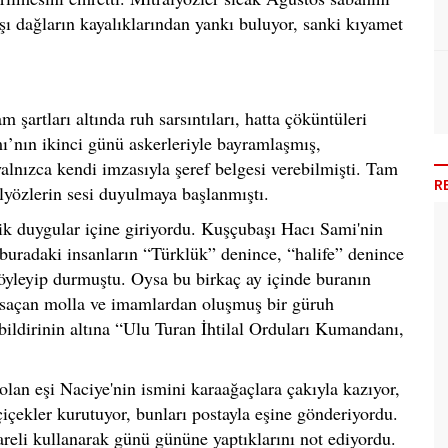
şı dağların kayalıklarından yankı buluyor, sanki kıyamet
şartları altında ruh sarsıntıları, hatta çöküntüleri
’nın ikinci günü askerleriyle bayramlaşmış,
yalnızca kendi imzasıyla şeref belgesi verebilmişti. Tam
R
lyözlerin sesi duyulmaya başlanmıştı.
ik duygular içine giriyordu. Kuşçubaşı Hacı Sami'nin
buradaki insanların “Türklük” denince, “halife” denince
 söyleyip durmuştu. Oysa bu birkaç ay içinde buranın
ik saçan molla ve imamlardan oluşmuş bir güruh
ildirinin altına “Ulu Turan İhtilal Orduları Kumandanı,
olan eşi Naciye'nin ismini karaağaçlara çakıyla kazıyor,
çiçekler kurutuyor, bunları postayla eşine gönderiyordu.
areli kullanarak günü gününe yaptıklarını not ediyordu.