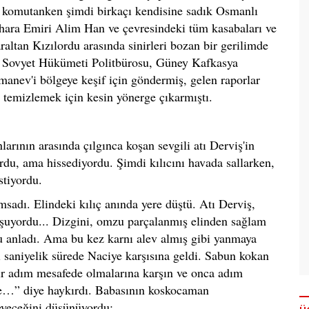
 komutanken şimdi birkaçı kendisine sadık Osmanlı
uhara Emiri Alim Han ve çevresindeki tüm kasabaları ve
araltan Kızılordu arasında sinirleri bozan bir gerilimde
 Sovyet Hükümeti Politbürosu, Güney Kafkasya
anev'i bölgeye keşif için göndermiş, gelen raporlar
 temizlemek için kesin yönerge çıkarmıştı.
arının arasında çılgınca koşan sevgili atı Derviş'in
rdu, ama hissediyordu. Şimdi kılıcını havada sallarken,
stiyordu.
adı. Elindeki kılıç anında yere düştü. Atı Derviş,
koşuyordu... Dizgini, omzu parçalanmış elinden sağlam
u anladı. Ama bu kez karnı alev almış gibi yanmaya
ki saniyelik sürede Naciye karşısına geldi. Sabun kokan
ir adım mesafede olmalarına karşın ve onca adım
iye…” diye haykırdı. Babasının koskocaman
meyeceğini düşünüyordu: