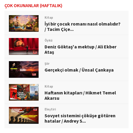
ÇOK OKUNANLAR (HAFTALIK)
Kitap
İyi bir çocuk romanı nasıl olmalıdır?
/ Tacim Çiçe...
Öykü
Deniz Göktaş'a mektup / Ali Ekber
Ataş
Şiir
Gerçekçi olmak / Ünsal Çankaya
Kitap
Haftanın kitapları / Hikmet Temel
Akarsu
Eleştiri
Sovyet sistemini çöküşe götüren
hatalar / Andrey S...