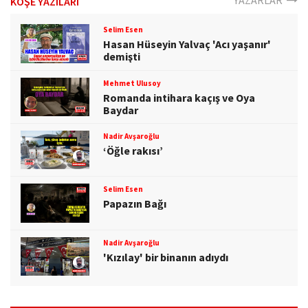
YAZARLAR
KÖŞE YAZILARI
Selim Esen
Hasan Hüseyin Yalvaç 'Acı yaşanır'
demişti
Mehmet Ulusoy
Romanda intihara kaçış ve Oya
Baydar
Nadir Avşaroğlu
‘Öğle rakısı’
Selim Esen
Papazın Bağı
Nadir Avşaroğlu
'Kızılay' bir binanın adıydı