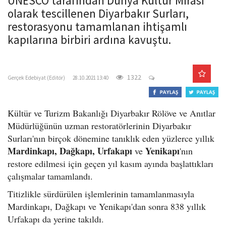
UNESCO tarafından Dünya Kültür Mirası
o
olarak tescillenen Diyarbakır Surları,
n
restorasyonu tamamlanan ihtişamlı
kapılarına birbiri ardına kavuştu.
gercekedebiyat.com
1322
Gerçek Edebiyat (Editör)
28.10.2021 13:40
Kültür ve Turizm Bakanlığı Diyarbakır Rölöve ve Anıtlar
Müdürlüğünün uzman restoratörlerinin Diyarbakır
Surları'nın birçok dönemine tanıklık eden yüzlerce yıllık
Mardinkapı, Dağkapı, Urfakapı
Yenikapı
ve
'nın
restore edilmesi için geçen yıl kasım ayında başlattıkları
çalışmalar tamamlandı.
Titizlikle sürdürülen işlemlerinin tamamlanmasıyla
Mardinkapı, Dağkapı ve Yenikapı'dan sonra 838 yıllık
Urfakapı da yerine takıldı.