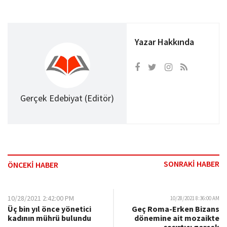
Yazar Hakkında
Gerçek Edebiyat (Editör)
SONRAKİ HABER
ÖNCEKİ HABER
10/28/2021 2:42:00 PM
10/28/2021 8:36:00 AM
Üç bin yıl önce yönetici
Geç Roma-Erken Bizans
kadının mührü bulundu
dönemine ait mozaikte
şaşırtıcı gerçek