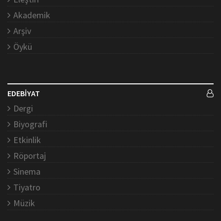
Akademik
Arşiv
Öykü
EDEBİYAT
Dergi
Biyografi
Etkinlik
Röportaj
Sinema
Tiyatro
Müzik