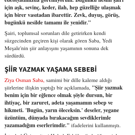
için aşk, sevinç, keder, ilah, hep güzelliğe ulaşmak
için birer vasıtadan ibarettir. Zevk, duyuş, görüş,
bugünkü nesilde tamamı ile yenidir."
Şairi, toplumsal sorunları dile getirirken kendi
süzgecinden geçiren kişi olarak gören Saba, Yedi
Meşale'nin şiir anlayışını yaşamının sonuna dek
sürdürdü.
ŞİİR YAZMAK YAŞAMA SEBEBİ
Ziya Osman Saba,
samimi bir dille kaleme aldığı
"Şiir yazmak
şiirlerine ilişkin yaptığı bir açıklamada,
benim için bir eğlence olmak şöyle dursun, bir
ihtiyaç, bir zaruret, adeta yaşamamın sebep ve
hikmeti. 'Bugün, yarın öleceksin.' deseler, yegane
üzüntüm, dünyada bırakacağım sevdiklerimle
yazamadığım eserlerimdir."
ifadelerini kullanmıştı.