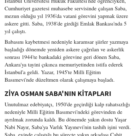
İstanbul Üniversitesi Hukuk Fakültesi'nde öğrenciyken,
Cumhuriyet gazetesi muhasebe servisinde çalışan Saba,
mezun olduğu yıl 1936'da vatani görevini yapmak üzere
askere gitti. Saba, 1938'de girdiği Emlak Bankası'nda 5
yıl çalıştı.
Babasını kaybetmesi nedeniyle karamsar şiirler yazmaya
başladığı dönemde yeniden askere çağrılan ve askerlik
sonrası 1944'te bankadaki görevine geri dönen Saba,
Ankara'ya tayini çıkınca memuriyetinden istifa ederek
İstanbul'a geldi. Yazar, 1945'te Milli Eğitim
Basımevi'nde düzeltmen olarak çalışmaya başladı.
ZİYA OSMAN SABA'NIN KİTAPLARI
Unutulmaz edebiyatçı, 1950'de geçirdiği kalp rahatsızlığı
nedeniyle Milli Eğitim Basımevi'ndeki görevinden de
ayrılmak zorunda kaldı. Bu dönemde yakın dostu Yaşar
Nabi Nayır, Saba'ya Varlık Yayınevi'nin tashih işini verdi.
Saba, evinde çalıştığı bu süreçte yakın arkadaşı Cahit