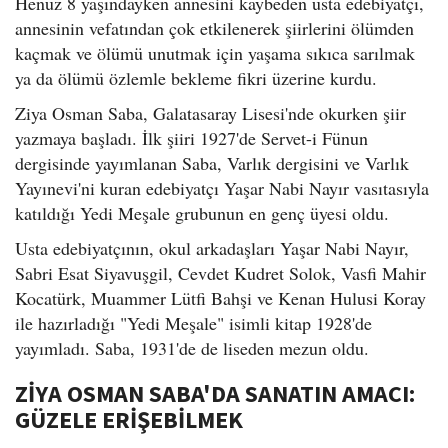
Henüz 8 yaşındayken annesini kaybeden usta edebiyatçı,
annesinin vefatından çok etkilenerek şiirlerini ölümden
kaçmak ve ölümü unutmak için yaşama sıkıca sarılmak
ya da ölümü özlemle bekleme fikri üzerine kurdu.
Ziya Osman Saba, Galatasaray Lisesi'nde okurken şiir
yazmaya başladı. İlk şiiri 1927'de Servet-i Fünun
dergisinde yayımlanan Saba, Varlık dergisini ve Varlık
Yayınevi'ni kuran edebiyatçı Yaşar Nabi Nayır vasıtasıyla
katıldığı Yedi Meşale grubunun en genç üyesi oldu.
Usta edebiyatçının, okul arkadaşları Yaşar Nabi Nayır,
Sabri Esat Siyavuşgil, Cevdet Kudret Solok, Vasfi Mahir
Kocatürk, Muammer Lütfi Bahşi ve Kenan Hulusi Koray
ile hazırladığı "Yedi Meşale" isimli kitap 1928'de
yayımladı. Saba, 1931'de de liseden mezun oldu.
ZİYA OSMAN SABA'DA SANATIN AMACI:
GÜZELE ERİŞEBİLMEK