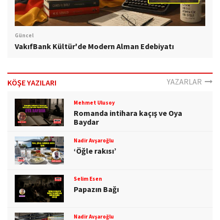
Güncel
VakıfBank Kültür'de Modern Alman Edebiyatı
YAZARLAR
KÖŞE YAZILARI
Mehmet Ulusoy
Romanda intihara kaçış ve Oya
Baydar
Nadir Avşaroğlu
‘Öğle rakısı’
Selim Esen
Papazın Bağı
Nadir Avşaroğlu