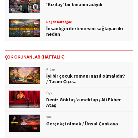
'Kızılay' bir binanın adıydı
Doğan Karaağaç
İnsanlığın ilerlemesini sağlayan iki
neden
ÇOK OKUNANLAR (HAFTALIK)
Kitap
İyi bir çocuk romanı nasıl olmalıdır?
/ Tacim Çiçe...
Öykü
Deniz Göktaş'a mektup / Ali Ekber
Ataş
Şiir
Gerçekçi olmak / Ünsal Çankaya