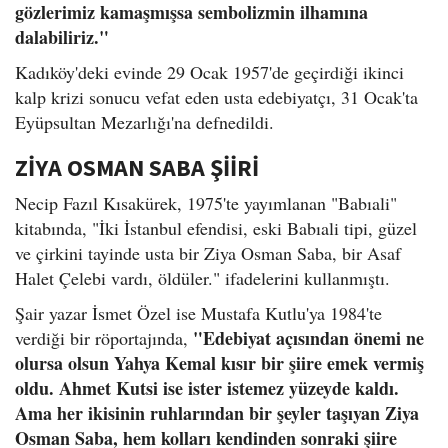
gözlerimiz kamaşmışsa sembolizmin ilhamına
dalabiliriz."
Kadıköy'deki evinde 29 Ocak 1957'de geçirdiği ikinci
kalp krizi sonucu vefat eden usta edebiyatçı, 31 Ocak'ta
Eyüpsultan Mezarlığı'na defnedildi.
ZİYA OSMAN SABA ŞİİRİ
Necip Fazıl Kısakürek, 1975'te yayımlanan "Babıali"
kitabında, "İki İstanbul efendisi, eski Babıali tipi, güzel
ve çirkini tayinde usta bir Ziya Osman Saba, bir Asaf
Halet Çelebi vardı, öldüler." ifadelerini kullanmıştı.
Şair yazar İsmet Özel ise Mustafa Kutlu'ya 1984'te
"Edebiyat açısından önemi ne
verdiği bir röportajında,
olursa olsun Yahya Kemal kısır bir şiire emek vermiş
oldu. Ahmet Kutsi ise ister istemez yüzeyde kaldı.
Ama her ikisinin ruhlarından bir şeyler taşıyan Ziya
Osman Saba, hem kolları kendinden sonraki şiire