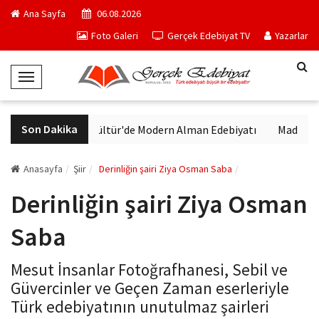
Ana Sayfa
06.08.2026
Foto Galeri
Gerçek Edebiyat TV
Yazarlar
T
o
g
Son Dakika
VakıfBank Kültür'de Modern Alman Edebiyatı
Madrid Müze
g
l
e
Anasayfa
Şiir
Derinliğin şairi Ziya Osman Saba
N
Derinliğin şairi Ziya Osman
a
v
Saba
i
g
Mesut İnsanlar Fotoğrafhanesi, Sebil ve
a
Güvercinler ve Geçen Zaman eserleriyle
t
Türk edebiyatının unutulmaz şairleri
i