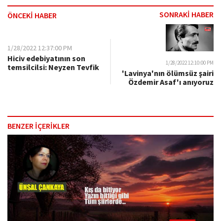
SONRAKİ HABER
ÖNCEKİ HABER
1/28/2022 12:37:00 PM
Hiciv edebiyatının son
1/28/2022 12:10:00 PM
temsilcilsi: Neyzen Tevfik
'Lavinya'nın ölümsüz şairi
Özdemir Asaf'ı anıyoruz
BENZER İÇERİKLER