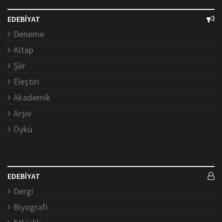
EDEBİYAT
Deneme
Kitap
Şiir
Eleştiri
Akademik
Arşiv
Öykü
EDEBİYAT
Dergi
Biyografi