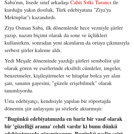
Saba'nın, lisede sınıf arkadaşı
Cahit Sıtkı Tarancı
ile
kurduğu yakın dostluk, Türk edebiyatına "Ziya'ya
Mektuplar"ı kazandırdı.
Ziya Osman Saba, ilk dönemlerde hece vezniyle şiirler
yazıp, nazım biçimi olarak da sone ve üçlükleri
kullanırken, sonradan yeni akımların da ortaya çıkmasıyla
serbest şiirler kaleme aldı.
Yedi Meşale döneminde yazdığı şiirleri sembolist şiir
olarak gören ve eserlerinde eksiltili cümleler, imgeler,
benzetmeler, kişileştirmeler ve hitaplar bolca yer alan
şair, sanatın gayesini, "güzele erişebilmek" olarak
tanımlıyordu.
Usta edebiyatçı, kendisiyle yapılan bir röportajda
dönemin şiir anlayışını şu sözlerle aktarmıştı:
"Bugünkü edebiyatımızda en bariz bir vasıf olarak
bir 'güzelliği arama' cehdi vardır ki bunu dünkü
edebiyatımızda göremiyorum. Bugünkü neslin şairi