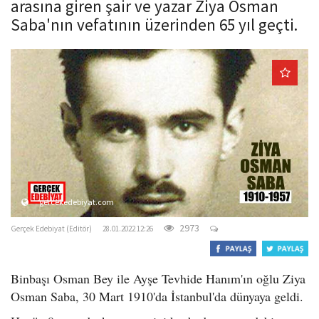
arasına giren şair ve yazar Ziya Osman
o
Saba'nın vefatının üzerinden 65 yıl geçti.
n
gercekedebiyat.com
2973
Gerçek Edebiyat (Editör)
28.01.2022 12:26
Binbaşı Osman Bey ile Ayşe Tevhide Hanım'ın oğlu Ziya
Osman Saba, 30 Mart 1910'da İstanbul'da dünyaya geldi.