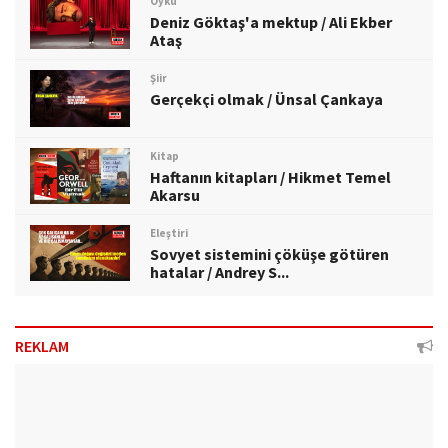
Öykü
Deniz Göktaş'a mektup / Ali Ekber
Ataş
Şiir
Gerçekçi olmak / Ünsal Çankaya
Kitap
Haftanın kitapları / Hikmet Temel
Akarsu
Eleştiri
Sovyet sistemini çöküşe götüren
hatalar / Andrey S...
REKLAM