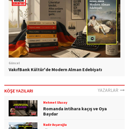
Güncel
VakıfBank Kültür'de Modern Alman Edebiyatı
YAZARLAR
KÖŞE YAZILARI
Mehmet Ulusoy
Romanda intihara kaçış ve Oya
Baydar
Nadir Avşaroğlu