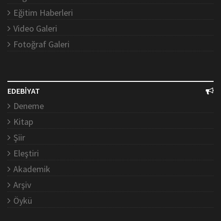
Eğitim Haberleri
Video Galeri
Fotoğraf Galeri
EDEBİYAT
Deneme
Kitap
Şiir
Eleştiri
Akademik
Arşiv
Öykü