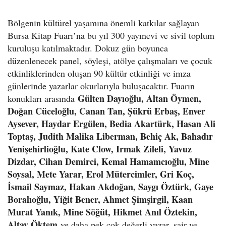
Bölgenin kültürel yaşamına önemli katkılar sağlayan
Bursa Kitap Fuarı’na bu yıl 300 yayınevi ve sivil toplum
kuruluşu katılmaktadır. Dokuz gün boyunca
düzenlenecek panel, söyleşi, atölye çalışmaları ve çocuk
etkinliklerinden oluşan 90 kültür etkinliği ve imza
günlerinde yazarlar okurlarıyla buluşacaktır. Fuarın
Gülten Dayıoğlu, Altan Öymen,
konukları arasında
Doğan Cüceloğlu, Canan Tan, Şükrü Erbaş, Enver
Aysever, Haydar Ergülen, Bedia Akartürk, Hasan Ali
Toptaş, Judith Malika Liberman, Behiç Ak, Bahadır
Yenişehirlioğlu, Kate Clow, Irmak Zileli, Yavuz
Dizdar, Cihan Demirci, Kemal Hamamcıoğlu, Mine
Soysal, Mete Yarar, Erol Mütercimler, Gri Koç,
İsmail Saymaz, Hakan Akdoğan, Saygı Öztürk, Gaye
Boralıoğlu, Yiğit Bener, Ahmet Şimşirgil, Kaan
Murat Yanık, Mine Söğüt, Hikmet Anıl Öztekin,
Altay Öktem
ve daha pek çok değerli yazar, şair ve