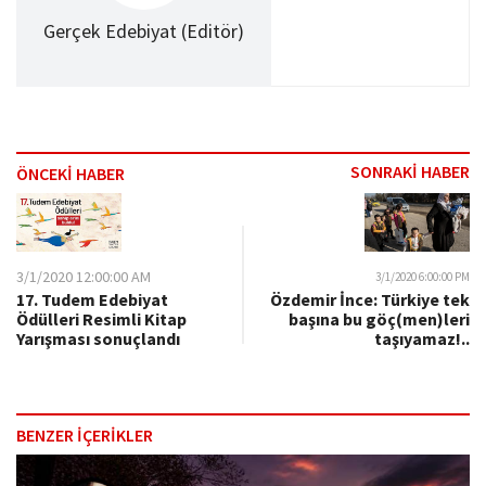
Gerçek Edebiyat (Editör)
SONRAKİ HABER
ÖNCEKİ HABER
3/1/2020 12:00:00 AM
3/1/2020 6:00:00 PM
17. Tudem Edebiyat
Özdemir İnce: Türkiye tek
Ödülleri Resimli Kitap
başına bu göç(men)leri
Yarışması sonuçlandı
taşıyamaz!..
BENZER İÇERİKLER