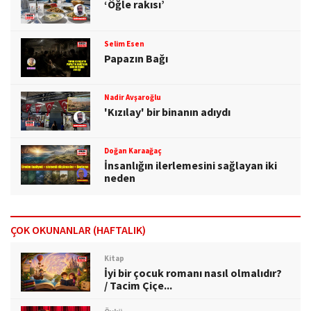
‘Öğle rakısı’
Selim Esen
Papazın Bağı
Nadir Avşaroğlu
'Kızılay' bir binanın adıydı
Doğan Karaağaç
İnsanlığın ilerlemesini sağlayan iki
neden
ÇOK OKUNANLAR (HAFTALIK)
Kitap
İyi bir çocuk romanı nasıl olmalıdır?
/ Tacim Çiçe...