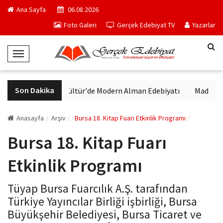
Ana Sayfa
06.08.2026
Foto Galeri
Gerçek Edebiyat TV
Yazarlar
T
o
g
Son Dakika
VakıfBank Kültür'de Modern Alman Edebiyatı
Madrid Müz
g
l
e
Anasayfa
Arşiv
Bursa 18. Kitap Fuarı Etkinlik Programı
N
Bursa 18. Kitap Fuarı
a
v
Etkinlik Programı
i
g
Tüyap Bursa Fuarcılık A.Ş. tarafından
a
Türkiye Yayıncılar Birliği işbirliği, Bursa
t
Büyükşehir Belediyesi, Bursa Ticaret ve
i