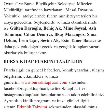
Oyunu” ve Bursa Büyükşehir Belediyesi Müzeler
Müdürlüğü tarafından hazırlanan “Masal Diyarına
Yolculuk” atölyelerinde fuarın minik ziyaretçileri bir
araya gelecektir. Söyleşilerde ve imza etkinliklerinde
Gülten Dayıoğlu, Behiç Ak, Mine Soysal, Aslı
ise
Tohumcu, Cihan Demirci, İlkay Marangoz, Sima
Özkan, İrem Uşar, Sevim Ak, Esin Taner Bacacı
ve
daha pek çok değerli çocuk ve gençlik kitapları yazarı
okurlarıyla buluşacaktır.
BURSA KİTAP FUARI’NI TAKİP EDİN
Fuarla ilgili en güncel haberleri, konuk yazarları, ulaşım
bilgilerini, etkinlikleri ve imza
günlerini
www.bursakitapfuari.com
sitesinden;
facebook/tuyapkitapfuari, twitter/kitapfuari ve
instagram/kitapfuari hesaplarımızdan takip edebilirsiniz.
Ayrıntılı etkinlik programı ve imza günleri ilgili
sitenin
Etkinlik Takvimi
sekmesinden ulaşabilirsiniz.