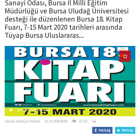
Sanayi Odası, Bursa İl Milli Eğitim
o
Müdürlüğü ve Bursa Uludağ Üniversitesi
n
desteği ile düzenlenen Bursa 18. Kitap
Fuarı, 7-15 Mart 2020 tarihleri arasında
Tüyap Bursa Uluslararas...
gercekedebiyat.com
2133
Gerçek Edebiyat (Editör)
01.03.2020 00:00