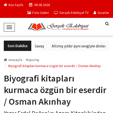
Ana Sayfa
08.08.2026
Foto Galeri
Gerçek Edebiyat TV
Yazarlar
T
o
g
Son Dakika
Altıncı Nesil Savaş
Altmış yıldır aynı sevgiyle dinlenen s
g
l
e
Anasayfa
Röportaj
N
Biyografi kitapları kurmaca özgün bir eserdir / Osman Akınhay
a
Biyografi kitapları
v
i
kurmaca özgün bir eserdir
g
a
/ Osman Akınhay
t
i