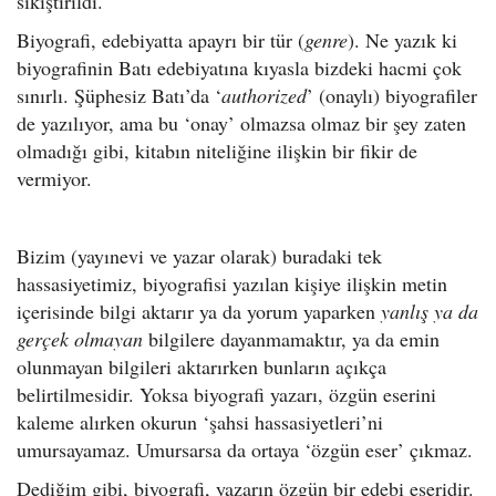
sıkıştırıldı.
Biyografi, edebiyatta apayrı bir tür (
genre
). Ne yazık ki
biyografinin Batı edebiyatına kıyasla bizdeki hacmi çok
sınırlı. Şüphesiz Batı’da ‘
authorized
’ (onaylı) biyografiler
de yazılıyor, ama bu ‘onay’ olmazsa olmaz bir şey zaten
olmadığı gibi, kitabın niteliğine ilişkin bir fikir de
vermiyor.
Bizim (yayınevi ve yazar olarak) buradaki tek
hassasiyetimiz, biyografisi yazılan kişiye ilişkin metin
içerisinde bilgi aktarır ya da yorum yaparken
yanlış ya da
gerçek olmayan
bilgilere dayanmamaktır, ya da emin
olunmayan bilgileri aktarırken bunların açıkça
belirtilmesidir. Yoksa biyografi yazarı, özgün eserini
kaleme alırken okurun ‘şahsi hassasiyetleri’ni
umursayamaz. Umursarsa da ortaya ‘özgün eser’ çıkmaz.
Dediğim gibi, biyografi, yazarın özgün bir edebi eseridir.