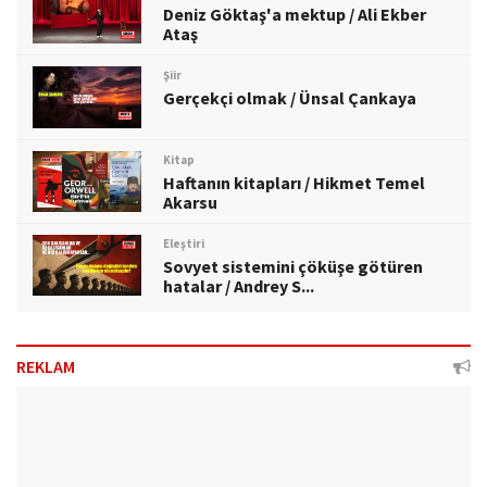
Deniz Göktaş'a mektup / Ali Ekber
Ataş
Şiir
Gerçekçi olmak / Ünsal Çankaya
Kitap
Haftanın kitapları / Hikmet Temel
Akarsu
Eleştiri
Sovyet sistemini çöküşe götüren
hatalar / Andrey S...
REKLAM