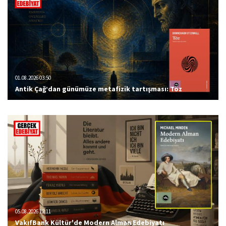
01.08.2026 03:50
Antik Çağ’dan günümüze metafizik tartışması: Töz
05.08.2026 12:11
VakıfBank Kültür'de Modern Alman Edebiyatı