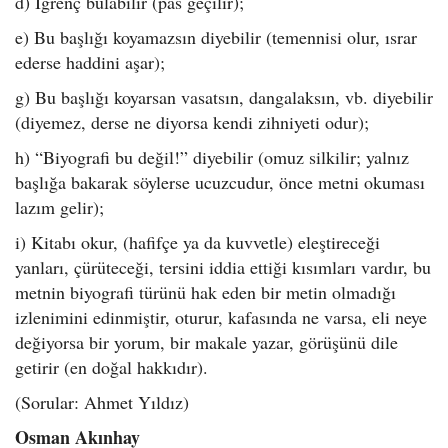
d) İğrenç bulabilir (pas geçilir);
e) Bu başlığı koyamazsın diyebilir (temennisi olur, ısrar
ederse haddini aşar);
g) Bu başlığı koyarsan vasatsın, dangalaksın, vb. diyebilir
(diyemez, derse ne diyorsa kendi zihniyeti odur);
h) “Biyografi bu değil!” diyebilir (omuz silkilir; yalnız
başlığa bakarak söylerse ucuzcudur, önce metni okuması
lazım gelir);
i) Kitabı okur, (hafifçe ya da kuvvetle) eleştireceği
yanları, çürüteceği, tersini iddia ettiği kısımları vardır, bu
metnin biyografi türünü hak eden bir metin olmadığı
izlenimini edinmiştir, oturur, kafasında ne varsa, eli neye
değiyorsa bir yorum, bir makale yazar, görüşünü dile
getirir (en doğal hakkıdır).
(Sorular: Ahmet Yıldız)
Osman Akınhay