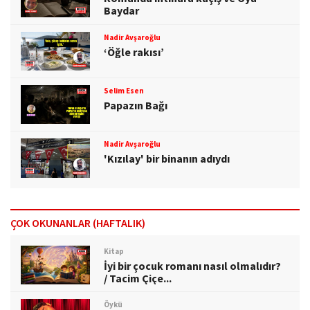
Baydar
Nadir Avşaroğlu
‘Öğle rakısı’
Selim Esen
Papazın Bağı
Nadir Avşaroğlu
'Kızılay' bir binanın adıydı
ÇOK OKUNANLAR (HAFTALIK)
Kitap
İyi bir çocuk romanı nasıl olmalıdır?
/ Tacim Çiçe...
Öykü