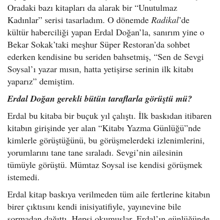
Oradaki bazı kitapları da alarak bir “Unutulmaz
Kadınlar” serisi tasarladım. O dönemde
Radikal
’de
kültür haberciliği yapan Erdal Doğan’la, sanırım yine o
Bekar Sokak’taki meşhur Süper Restoran’da sohbet
ederken kendisine bu seriden bahsetmiş, “Sen de Sevgi
Soysal’ı yazar mısın, hatta yetişirse serinin ilk kitabı
yaparız” demiştim.
Erdal Doğan gerekli bütün taraflarla görüştü mü?
Erdal bu kitaba bir buçuk yıl çalıştı. İlk baskıdan itibaren
kitabın girişinde yer alan “Kitabı Yazma Günlüğü”nde
kimlerle görüştüğünü, bu görüşmelerdeki izlenimlerini,
yorumlarını tane tane sıraladı. Sevgi’nin ailesinin
tümüyle görüştü. Mümtaz Soysal ise kendisi görüşmek
istemedi.
Erdal kitap baskıya verilmeden tüm aile fertlerine kitabın
birer çıktısını kendi inisiyatifiyle, yayınevine bile
sormadan dağıttı. Hepsi okumuşlar. Erdal’ın günlüğünde