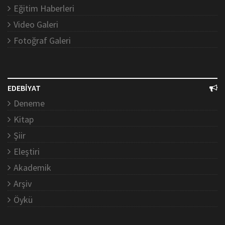
Eğitim Haberleri
Video Galeri
Fotoğraf Galeri
EDEBİYAT
Deneme
Kitap
Şiir
Eleştiri
Akademik
Arşiv
Öykü