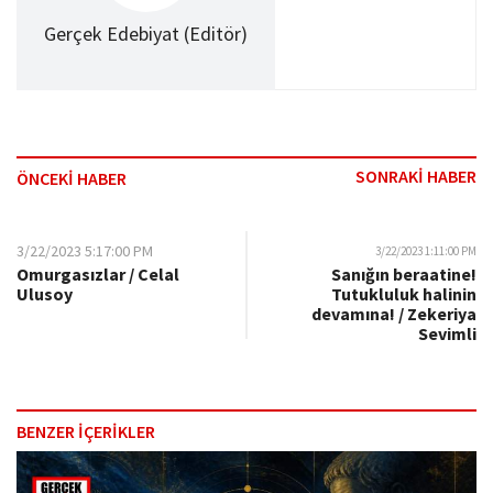
Gerçek Edebiyat (Editör)
SONRAKİ HABER
ÖNCEKİ HABER
3/22/2023 5:17:00 PM
3/22/2023 1:11:00 PM
Omurgasızlar / Celal
Sanığın beraatine!
Ulusoy
Tutukluluk halinin
devamına! / Zekeriya
Sevimli
BENZER İÇERİKLER