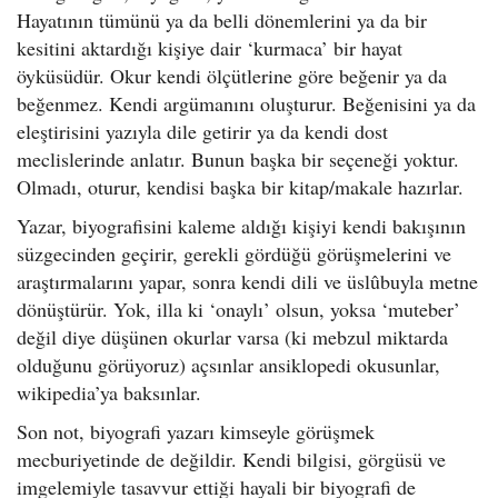
Hayatının tümünü ya da belli dönemlerini ya da bir
kesitini aktardığı kişiye dair ‘kurmaca’ bir hayat
öyküsüdür. Okur kendi ölçütlerine göre beğenir ya da
beğenmez. Kendi argümanını oluşturur. Beğenisini ya da
eleştirisini yazıyla dile getirir ya da kendi dost
meclislerinde anlatır. Bunun başka bir seçeneği yoktur.
Olmadı, oturur, kendisi başka bir kitap/makale hazırlar.
Yazar, biyografisini kaleme aldığı kişiyi kendi bakışının
süzgecinden geçirir, gerekli gördüğü görüşmelerini ve
araştırmalarını yapar, sonra kendi dili ve üslûbuyla metne
dönüştürür. Yok, illa ki ‘onaylı’ olsun, yoksa ‘muteber’
değil diye düşünen okurlar varsa (ki mebzul miktarda
olduğunu görüyoruz) açsınlar ansiklopedi okusunlar,
wikipedia’ya baksınlar.
Son not, biyografi yazarı kimseyle görüşmek
mecburiyetinde de değildir. Kendi bilgisi, görgüsü ve
imgelemiyle tasavvur ettiği hayali bir biyografi de