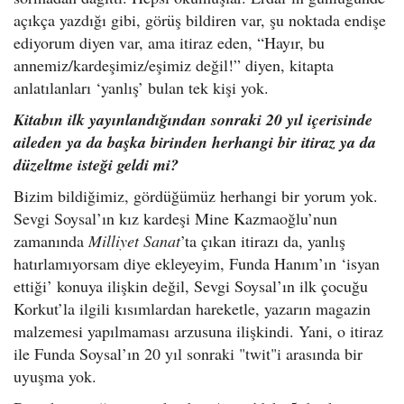
açıkça yazdığı gibi, görüş bildiren var, şu noktada endişe
ediyorum diyen var, ama itiraz eden, “Hayır, bu
annemiz/kardeşimiz/eşimiz değil!” diyen, kitapta
anlatılanları ‘yanlış’ bulan tek kişi yok.
Kitabın ilk yayınlandığından sonraki 20 yıl içerisinde
aileden ya da başka birinden herhangi bir itiraz ya da
düzeltme isteği geldi mi?
Bizim bildiğimiz, gördüğümüz herhangi bir yorum yok.
Sevgi Soysal’ın kız kardeşi Mine Kazmaoğlu’nun
zamanında
Milliyet Sanat
’ta çıkan itirazı da, yanlış
hatırlamıyorsam diye ekleyeyim, Funda Hanım’ın ‘isyan
ettiği’ konuya ilişkin değil, Sevgi Soysal’ın ilk çocuğu
Korkut’la ilgili kısımlardan hareketle, yazarın magazin
malzemesi yapılmaması arzusuna ilişkindi. Yani, o itiraz
ile Funda Soysal’ın 20 yıl sonraki "twit"i arasında bir
uyuşma yok.