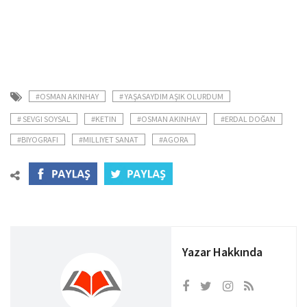
#OSMAN AKINHAY
# YAŞASAYDIM AŞIK OLURDUM
# SEVGI SOYSAL
#KETIN
#OSMAN AKINHAY
#ERDAL DOĞAN
#BIYOGRAFI
#MILLIYET SANAT
#AGORA
Yazar Hakkında