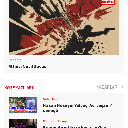
Deneme
Altıncı Nesil Savaş
YAZARLAR
KÖŞE YAZILARI
Selim Esen
Hasan Hüseyin Yalvaç 'Acı yaşanır'
demişti
Mehmet Ulusoy
Romanda intihara kaçış ve Oya