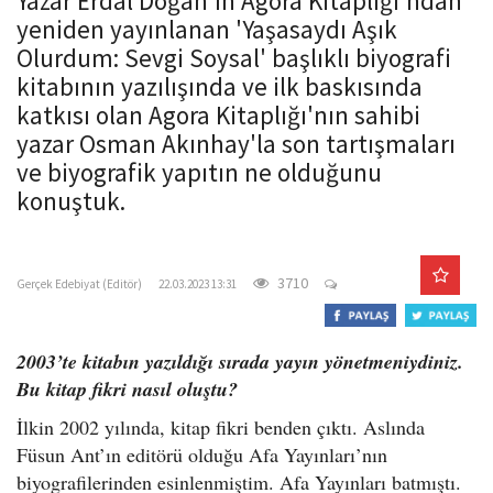
Yazar Erdal Doğan'ın Agora Kitaplığı'ndan
o
yeniden yayınlanan 'Yaşasaydı Aşık
n
Olurdum: Sevgi Soysal' başlıklı biyografi
kitabının yazılışında ve ilk baskısında
katkısı olan Agora Kitaplığı'nın sahibi
yazar Osman Akınhay'la son tartışmaları
ve biyografik yapıtın ne olduğunu
konuştuk.
gercekedebiyat.com
3710
Gerçek Edebiyat (Editör)
22.03.2023 13:31
2003’te kitabın yazıldığı sırada yayın yönetmeniydiniz.
Bu kitap fikri nasıl oluştu?
İlkin 2002 yılında, kitap fikri benden çıktı. Aslında
Füsun Ant’ın editörü olduğu Afa Yayınları’nın
biyografilerinden esinlenmiştim. Afa Yayınları batmıştı.