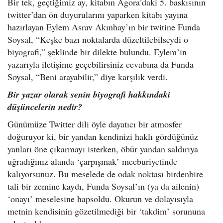
Bir tek, geçtiğimiz ay, kitabın Agora’daki 5. baskısının
twitter’dan ön duyurularını yaparken kitabı yayına
hazırlayan Eylem Asrav Akınhay’ın bir twitine Funda
Soysal, “Keşke bazı noktalarda düzeltilebilseydi o
biyografi,” şeklinde bir dilekte bulundu. Eylem’in
yazarıyla iletişime geçebilirsiniz cevabına da Funda
Soysal, “Beni arayabilir,” diye karşılık verdi.
Bir yazar olarak senin biyografi hakkındaki
düşüncelerin nedir?
Günümüze Twitter dili öyle dayatıcı bir atmosfer
doğuruyor ki, bir yandan kendinizi haklı gördüğünüz
yanları öne çıkarmayı isterken, öbür yandan saldırıya
uğradığınız alanda ‘çarpışmak’ mecburiyetinde
kalıyorsunuz. Bu meselede de odak noktası birdenbire
tali bir zemine kaydı, Funda Soysal’ın (ya da ailenin)
‘onayı’ meselesine hapsoldu. Okurun ve dolayısıyla
metnin kendisinin gözetilmediği bir ‘takdim’ sorununa