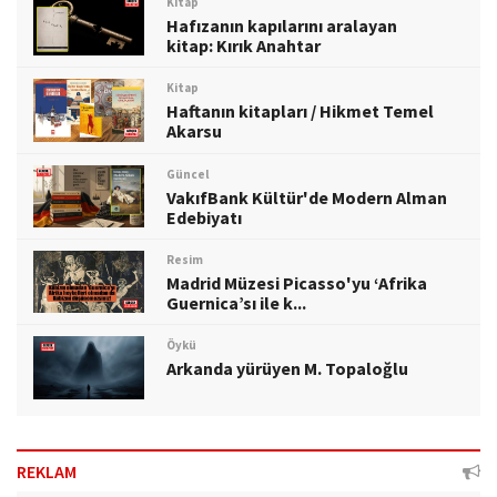
Kitap
Hafızanın kapılarını aralayan
kitap: Kırık Anahtar
Kitap
Haftanın kitapları / Hikmet Temel
Akarsu
Güncel
VakıfBank Kültür'de Modern Alman
Edebiyatı
Resim
Madrid Müzesi Picasso'yu ‘Afrika
Guernica’sı ile k...
Öykü
Arkanda yürüyen M. Topaloğlu
REKLAM