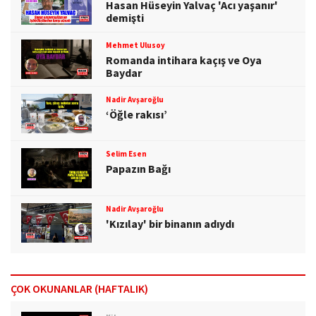
Hasan Hüseyin Yalvaç 'Acı yaşanır'
demişti
Mehmet Ulusoy
Romanda intihara kaçış ve Oya
Baydar
Nadir Avşaroğlu
‘Öğle rakısı’
Selim Esen
Papazın Bağı
Nadir Avşaroğlu
'Kızılay' bir binanın adıydı
ÇOK OKUNANLAR (HAFTALIK)