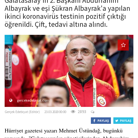
Galatasaray'ın 2. Başkanı Abdurrahim
o
Albayrak ve eşi Şükran Albayrak'a yapılan
n
ikinci koronavirüs testinin pozitif çıktığı
öğrenildi. Çift, tedavi altına alındı.
gercekedebiyat.com
2893
Gerçek Edebiyat (Editör)
23.03.2020 00:00
Hürriyet gazetesi yazarı Mehmet Üstündağ, bugünkü
yazısında, "Galatasaray’ın yöneticilerinden Abdurrahim