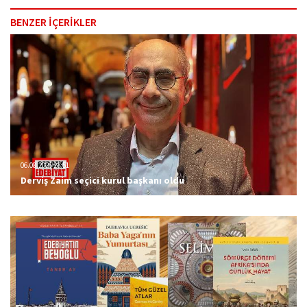
BENZER İÇERİKLER
06.08.2026 23:51
Derviş Zaim seçici kurul başkanı oldu