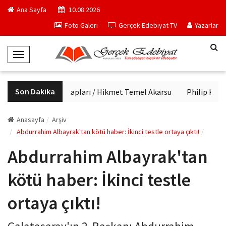
Ana Sayfa
10.08.2026
Foto Galeri
Gerçek Edebiyat TV
Yazarlar
T
o
g
Son Dakika
Haftanın kitapları / Hikmet Temel Akarsu
Philip K. Dic
g
l
e
Anasayfa
Arşiv
N
Abdurrahim Albayrak'tan kötü haber: İkinci testle ortaya çıktı!
a
Abdurrahim Albayrak'tan
v
i
kötü haber: İkinci testle
g
a
ortaya çıktı!
t
i