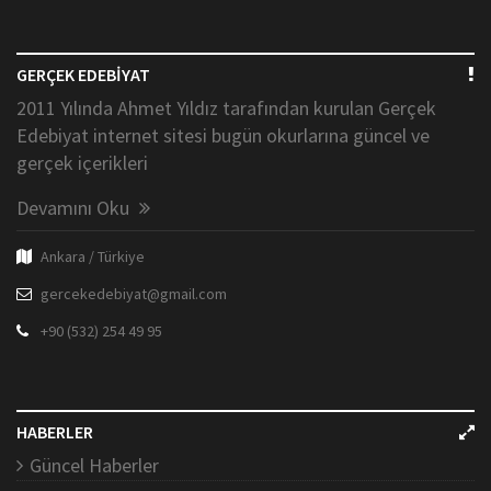
GERÇEK EDEBİYAT
2011 Yılında Ahmet Yıldız tarafından kurulan Gerçek
Edebiyat internet sitesi bugün okurlarına güncel ve
gerçek içerikleri
Devamını Oku
Ankara / Türkiye
gercekedebiyat@gmail.com
+90 (532) 254 49 95
HABERLER
Güncel Haberler