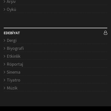
Arşiv
Öykü
EDEBİYAT
Dergi
Biyografi
Etkinlik
Röportaj
Sinema
Tiyatro
Müzik