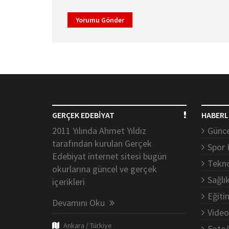
Yorumu Gönder
GERÇEK EDEBİYAT
HABERL
2011 Yılında Ahmet Yıldız
Günce
tarafından kurulan Gerçek
Spor 
Edebiyat internet sitesi bugün
Tekno
okurlarına güncel ve gerçek
Sağlı
içerikleri
Eğiti
Devamını Oku
Video
Ankara / Türkiye
Fotoğ