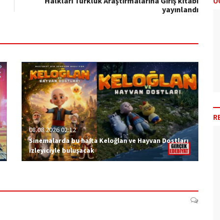
Halkları Türklük Araştırmalarına Giriş kitabı
Ü
yayınlandı
R
08.08.2026 02:12
Sinemalarda bu hafta Keloğlan ve Hayvan Dostları
izleyiciyle buluşacak