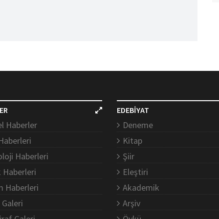
ER
EDEBİYAT
l Haberler
Deneme
Haberleri
Kitap
loji Haberleri
Şiir
k Haberleri
Eleştiri
m Haberleri
Akademik
 Galeri
Arşiv
raf Galeri
Öykü