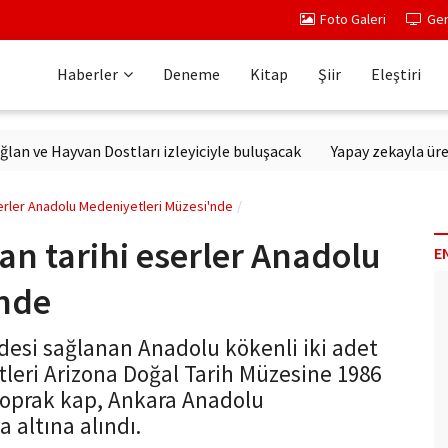
Foto Galeri
Ger
Haberler
Deneme
Kitap
Şiir
Eleştiri
 Hayvan Dostları izleyiciyle buluşacak
Yapay zekayla üretilen d
serler Anadolu Medeniyetleri Müzesi'nde
an tarihi eserler Anadolu
E
'nde
adesi sağlanan Anadolu kökenli iki adet
leri Arizona Doğal Tarih Müzesine 1986
 toprak kap, Ankara Anadolu
altına alındı.