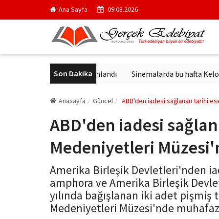
Ana Sayfa
09.08.2026
Son Dakika
ck'in en ünlü yapıtı yayımlandı
Sinemalarda bu hafta Keloğlan ve
Anasayfa
Güncel
ABD'den iadesi sağlanan tarihi e
ABD'den iadesi sağlan
Medeniyetleri Müzesi
Amerika Birleşik Devletleri'nden i
amphora ve Amerika Birleşik Devlet
yılında bağışlanan iki adet pişmiş
Medeniyetleri Müzesi'nde muhafaza 