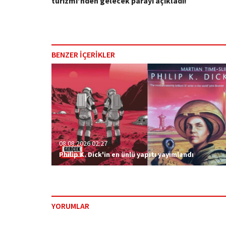
turizmi'nden gelecek parayı açıkladı!
BENZER İÇERİKLER
08.08.2026 02:27
Philip K. Dick'in en ünlü yapıtı yayımlandı
YORUMLAR