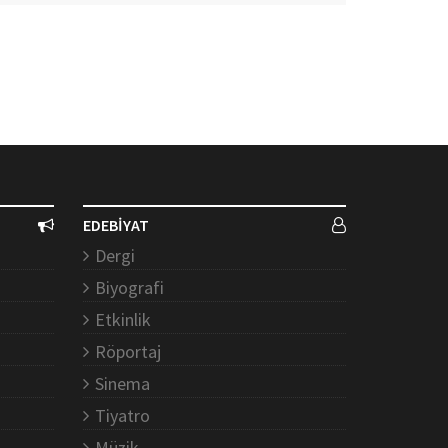
EDEBİYAT
Dergi
Biyografi
Etkinlik
Röportaj
Sinema
Tiyatro
Müzik