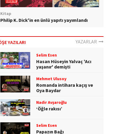
Kitap
Philip K. Dick'in en ünlü yapıtı yayımlandı
YAZARLAR
ÖŞE YAZILARI
Selim Esen
Hasan Hüseyin Yalvaç 'Acı
yaşanır' demişti
Mehmet Ulusoy
Romanda intihara kaçış ve
Oya Baydar
Nadir Avşaroğlu
‘Öğle rakısı’
Selim Esen
Papazın Bağı