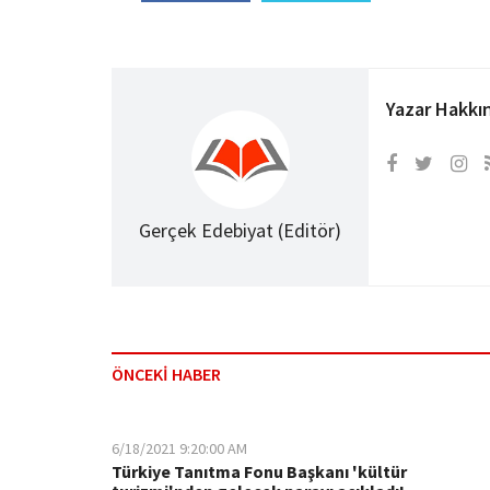
Yazar Hakkı
Gerçek Edebiyat (Editör)
ÖNCEKİ HABER
6/18/2021 9:20:00 AM
Türkiye Tanıtma Fonu Başkanı 'kültür