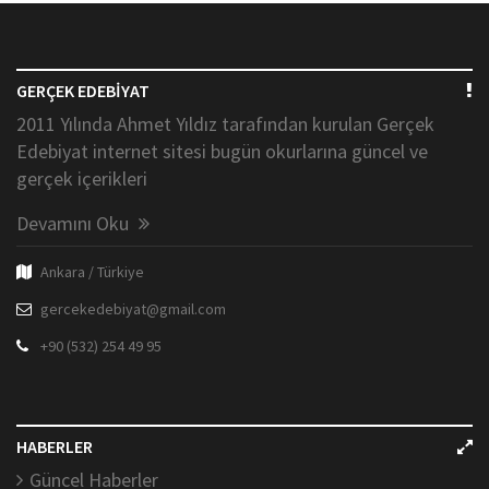
GERÇEK EDEBİYAT
2011 Yılında Ahmet Yıldız tarafından kurulan Gerçek
Edebiyat internet sitesi bugün okurlarına güncel ve
gerçek içerikleri
Devamını Oku
Ankara / Türkiye
gercekedebiyat@gmail.com
+90 (532) 254 49 95
HABERLER
Güncel Haberler