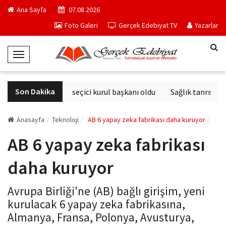
Ana Sayfa
07.08.2026
Foto Galeri
Gerçek Edebiyat TV
Yazarlar
T
o
g
Son Dakika
Derviş Zaim seçici kurul başkanı oldu
Sağlık tanrısının
g
l
e
Anasayfa
Teknoloji
AB 6 yapay zeka fabrikası daha kuruyor
N
AB 6 yapay zeka fabrikası
a
v
daha kuruyor
i
g
Avrupa Birliği'ne (AB) bağlı girişim, yeni
a
kurulacak 6 yapay zeka fabrikasına,
t
Almanya, Fransa, Polonya, Avusturya,
i