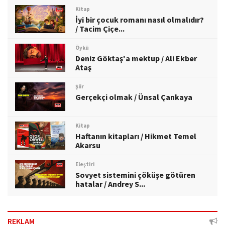
Kitap
İyi bir çocuk romanı nasıl olmalıdır?
/ Tacim Çiçe...
Öykü
Deniz Göktaş'a mektup / Ali Ekber
Ataş
Şiir
Gerçekçi olmak / Ünsal Çankaya
Kitap
Haftanın kitapları / Hikmet Temel
Akarsu
Eleştiri
Sovyet sistemini çöküşe götüren
hatalar / Andrey S...
REKLAM