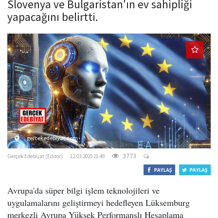
Slovenya ve Bulgaristan'ın ev sahipliği
o
yapacağını belirtti.
n
gercekedebiyat.com
3773
Gerçek Edebiyat (Editör)
12.03.2025 21:49
Avrupa'da süper bilgi işlem teknolojileri ve
uygulamalarını geliştirmeyi hedefleyen Lüksemburg
merkezli Avrupa Yüksek Performanslı Hesaplama