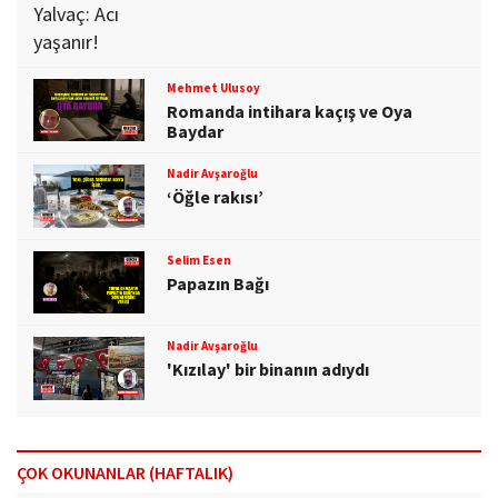
Mehmet Ulusoy
Romanda intihara kaçış ve Oya
Baydar
Nadir Avşaroğlu
‘Öğle rakısı’
Selim Esen
Papazın Bağı
Nadir Avşaroğlu
'Kızılay' bir binanın adıydı
ÇOK OKUNANLAR (HAFTALIK)