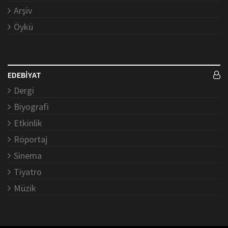
Arşiv
Öykü
EDEBİYAT
Dergi
Biyografi
Etkinlik
Röportaj
Sinema
Tiyatro
Müzik