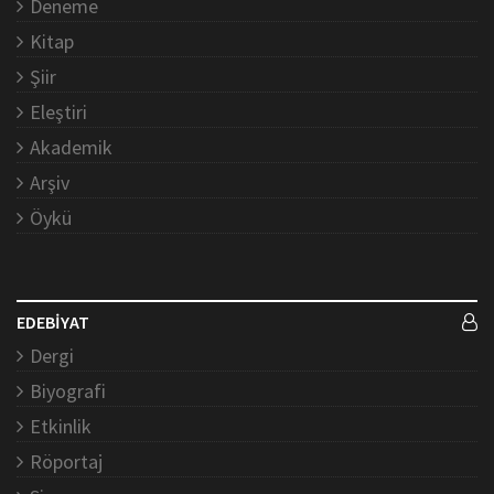
Deneme
Kitap
Şiir
Eleştiri
Akademik
Arşiv
Öykü
EDEBİYAT
Dergi
Biyografi
Etkinlik
Röportaj