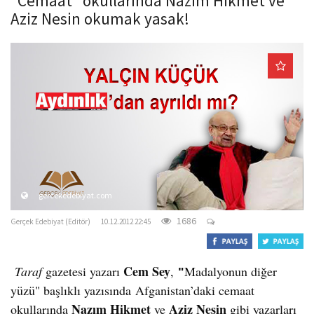
"Cemaat" okullarında Nazım Hikmet ve
o
Aziz Nesin okumak yasak!
n
gercekedebiyat.com
1686
Gerçek Edebiyat (Editör)
10.12.2012 22:45
Cem Sey
Taraf
gazetesi yazarı
,
Madalyonun diğer
"
yüzü" başlıklı yazısında
Afganistan’daki cemaat
Nazım Hikmet
Aziz Nesin
okullarında
ve
gibi yazarları