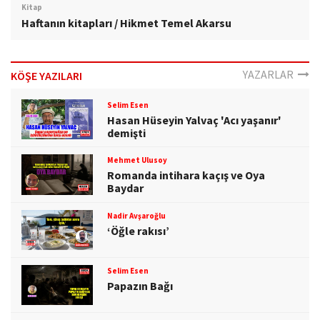
Kitap
Haftanın kitapları / Hikmet Temel Akarsu
YAZARLAR
KÖŞE YAZILARI
Selim Esen
Hasan Hüseyin Yalvaç 'Acı yaşanır'
demişti
Mehmet Ulusoy
Romanda intihara kaçış ve Oya
Baydar
Nadir Avşaroğlu
‘Öğle rakısı’
Selim Esen
Papazın Bağı