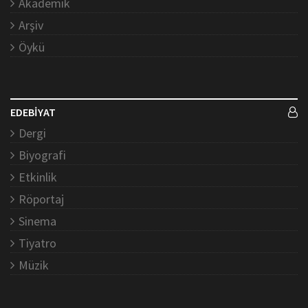
Akademik
Arşiv
Öykü
EDEBİYAT
Dergi
Biyografi
Etkinlik
Röportaj
Sinema
Tiyatro
Müzik