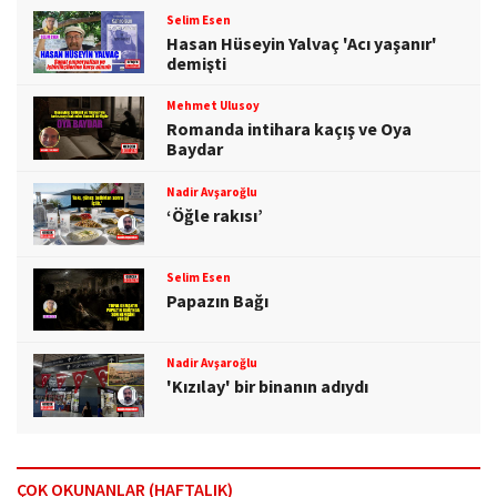
Selim Esen
Hasan Hüseyin Yalvaç 'Acı yaşanır'
demişti
Mehmet Ulusoy
Romanda intihara kaçış ve Oya
Baydar
Nadir Avşaroğlu
‘Öğle rakısı’
Selim Esen
Papazın Bağı
Nadir Avşaroğlu
'Kızılay' bir binanın adıydı
ÇOK OKUNANLAR (HAFTALIK)