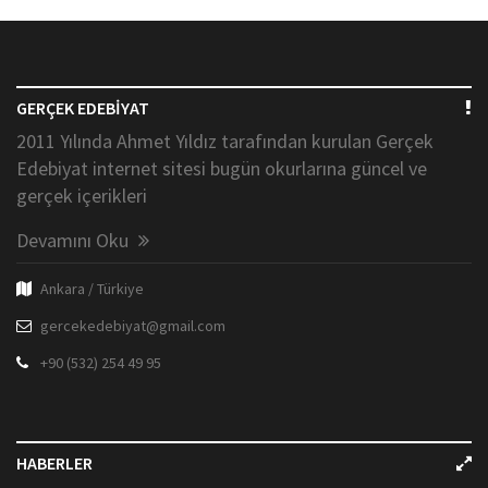
GERÇEK EDEBİYAT
2011 Yılında Ahmet Yıldız tarafından kurulan Gerçek
Edebiyat internet sitesi bugün okurlarına güncel ve
gerçek içerikleri
Devamını Oku
Ankara / Türkiye
gercekedebiyat@gmail.com
+90 (532) 254 49 95
HABERLER