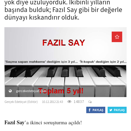
yok diye üzülüyorduk. İkibinli yılların
o
başında bulduk; Fazıl Say gibi bir değerle
n
dünyayı kıskandırır olduk.
gercekedebiyat.com
14837
Gerçek Edebiyat (Editör)
10.12.2012 21:43
Fazıl Say
’a ikinci soruşturma açıldı!