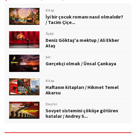
Kitap
İyi bir çocuk romanı nasıl olmalıdır?
/ Tacim Çiçe...
Öykü
Deniz Göktaş'a mektup / Ali Ekber
Ataş
Şiir
Gerçekçi olmak / Ünsal Çankaya
Kitap
Haftanın kitapları / Hikmet Temel
Akarsu
Eleştiri
Sovyet sistemini çöküşe götüren
hatalar / Andrey S...