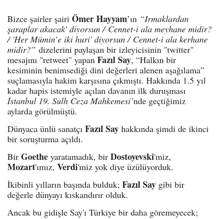
Ömer Hayyam
Bizce şairler şairi
’ın
“Irmaklardan
şaraplar akacak' diyorsun / Cennet-i ala meyhane midir?
/ 'Her Mümin’e iki huri' diyorsun / Cennet-i ala kerhane
midir?”
dizelerini paylaşan bir izleyicisinin "twitter"
Fazıl Say
mesajını "retweet" yapan
, “Halkın bir
kesiminin benimsediği dini değerleri alenen aşağılama”
suçlamasıyla hakim karşısına çıkmıştı. Hakkında 1.5 yıl
kadar hapis istemiyle açılan davanın ilk duruşması
İstanbul 19. Sulh Ceza Mahkemesi’
nde geçtiğimiz
aylarda görülmüştü.
Fazıl Say
Dünyaca ünlü sanatçı
hakkında şimdi de ikinci
bir soruşturma açıldı.
Goethe
Dostoyevski
Bir
yaratamadık, bir
'miz,
Mozart
Verdi
'ımız,
'miz yok diye üzülüyorduk.
Fazıl Say
İkibinli yılların başında bulduk;
gibi bir
değerle dünyayı kıskandırır olduk.
Ancak bu gidişle Say'ı Türkiye bir daha göremeyecek;