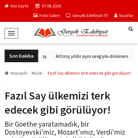
Ana Sayfa
07.08.2026
Foto Galeri
Gerçek Edebiyat TV
Yazarlar
T
o
g
Son Dakika
Altıncı Nesil Savaş
Altmış yıldır aynı sevgiyle dinlenen sanat
g
l
e
Anasayfa
Müzik
Fazıl Say ülkemizi terk edecek gibi görülüyor!
N
a
Fazıl Say ülkemizi terk
v
i
edecek gibi görülüyor!
g
a
Bir Goethe yaratamadık, bir
t
Dostoyevski'miz, Mozart'ımız, Verdi'miz
i