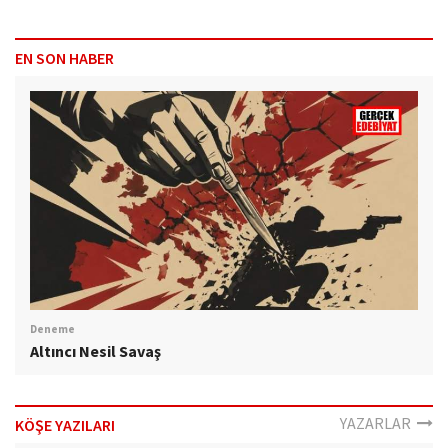
EN SON HABER
Deneme
Altıncı Nesil Savaş
YAZARLAR
KÖŞE YAZILARI