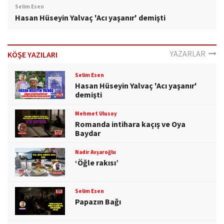
Selim Esen
Hasan Hüseyin Yalvaç 'Acı yaşanır' demişti
YAZARLAR
KÖŞE YAZILARI
Selim Esen
Hasan Hüseyin Yalvaç 'Acı yaşanır'
demişti
Mehmet Ulusoy
Romanda intihara kaçış ve Oya
Baydar
Nadir Avşaroğlu
‘Öğle rakısı’
Selim Esen
Papazın Bağı