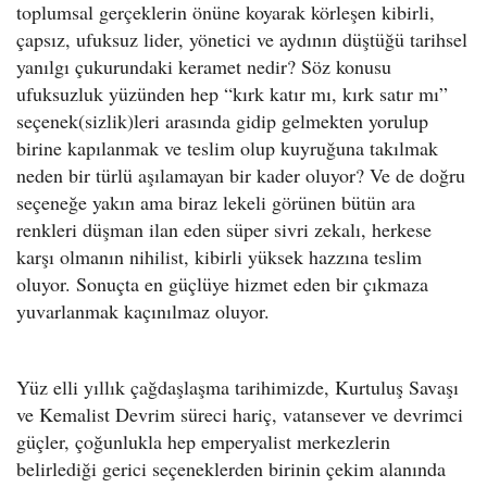
toplumsal gerçeklerin önüne koyarak körleşen kibirli,
çapsız, ufuksuz lider, yönetici ve aydının düştüğü tarihsel
yanılgı çukurundaki keramet nedir? Söz konusu
ufuksuzluk yüzünden hep “kırk katır mı, kırk satır mı”
seçenek(sizlik)leri arasında gidip gelmekten yorulup
birine kapılanmak ve teslim olup kuyruğuna takılmak
neden bir türlü aşılamayan bir kader oluyor? Ve de doğru
seçeneğe yakın ama biraz lekeli görünen bütün ara
renkleri düşman ilan eden süper sivri zekalı, herkese
karşı olmanın nihilist, kibirli yüksek hazzına teslim
oluyor. Sonuçta en güçlüye hizmet eden bir çıkmaza
yuvarlanmak kaçınılmaz oluyor.
Yüz elli yıllık çağdaşlaşma tarihimizde, Kurtuluş Savaşı
ve Kemalist Devrim süreci hariç, vatansever ve devrimci
güçler, çoğunlukla hep emperyalist merkezlerin
belirlediği gerici seçeneklerden birinin çekim alanında