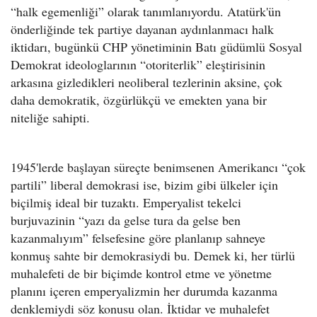
“halk egemenliği” olarak tanımlanıyordu. Atatürk'ün
önderliğinde tek partiye dayanan aydınlanmacı halk
iktidarı, bugünkü CHP yönetiminin Batı güdümlü Sosyal
Demokrat ideologlarının “otoriterlik” eleştirisinin
arkasına gizledikleri neoliberal tezlerinin aksine, çok
daha demokratik, özgürlükçü ve emekten yana bir
niteliğe sahipti.
1945'lerde başlayan süreçte benimsenen Amerikancı “çok
partili” liberal demokrasi ise, bizim gibi ülkeler için
biçilmiş ideal bir tuzaktı. Emperyalist tekelci
burjuvazinin “yazı da gelse tura da gelse ben
kazanmalıyım” felsefesine göre planlanıp sahneye
konmuş sahte bir demokrasiydi bu. Demek ki, her türlü
muhalefeti de bir biçimde kontrol etme ve yönetme
planını içeren emperyalizmin her durumda kazanma
denklemiydi söz konusu olan. İktidar ve muhalefet