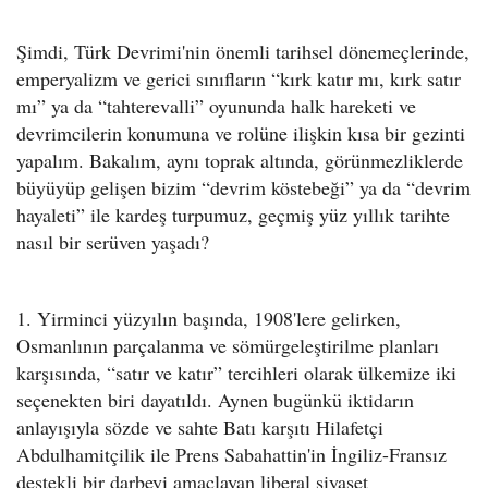
Şimdi, Türk Devrimi'nin önemli tarihsel dönemeçlerinde,
emperyalizm ve gerici sınıfların “kırk katır mı, kırk satır
mı” ya da “tahterevalli” oyununda halk hareketi ve
devrimcilerin konumuna ve rolüne ilişkin kısa bir gezinti
yapalım. Bakalım, aynı toprak altında, görünmezliklerde
büyüyüp gelişen bizim “devrim köstebeği” ya da “devrim
hayaleti” ile kardeş turpumuz, geçmiş yüz yıllık tarihte
nasıl bir serüven yaşadı?
1. Yirminci yüzyılın başında, 1908'lere gelirken,
Osmanlının parçalanma ve sömürgeleştirilme planları
karşısında, “satır ve katır” tercihleri olarak ülkemize iki
seçenekten biri dayatıldı. Aynen bugünkü iktidarın
anlayışıyla sözde ve sahte Batı karşıtı Hilafetçi
Abdulhamitçilik ile Prens Sabahattin'in İngiliz-Fransız
destekli bir darbeyi amaçlayan liberal siyaset