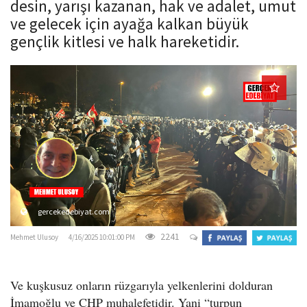
desin, yarışı kazanan, hak ve adalet, umut
o
ve gelecek için ayağa kalkan büyük
n
gençlik kitlesi ve halk hareketidir.
gercekedebiyat.com
2241
Mehmet Ulusoy
4/16/2025 10:01:00 PM
Ve kuşkusuz onların rüzgarıyla yelkenlerini dolduran
İmamoğlu ve CHP muhalefetidir. Yani “turpun