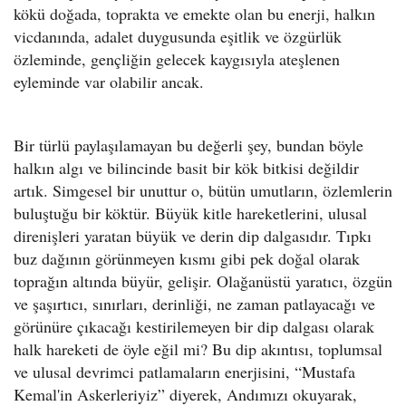
kökü doğada, toprakta ve emekte olan bu enerji, halkın
vicdanında, adalet duygusunda eşitlik ve özgürlük
özleminde, gençliğin gelecek kaygısıyla ateşlenen
eyleminde var olabilir ancak.
Bir türlü paylaşılamayan bu değerli şey, bundan böyle
halkın algı ve bilincinde basit bir kök bitkisi değildir
artık. Simgesel bir unuttur o, bütün umutların, özlemlerin
buluştuğu bir köktür. Büyük kitle hareketlerini, ulusal
direnişleri yaratan büyük ve derin dip dalgasıdır. Tıpkı
buz dağının görünmeyen kısmı gibi pek doğal olarak
toprağın altında büyür, gelişir. Olağanüstü yaratıcı, özgün
ve şaşırtıcı, sınırları, derinliği, ne zaman patlayacağı ve
görünüre çıkacağı kestirilemeyen bir dip dalgası olarak
halk hareketi de öyle eğil mi? Bu dip akıntısı, toplumsal
ve ulusal devrimci patlamaların enerjisini, “Mustafa
Kemal'in Askerleriyiz” diyerek, Andımızı okuyarak,