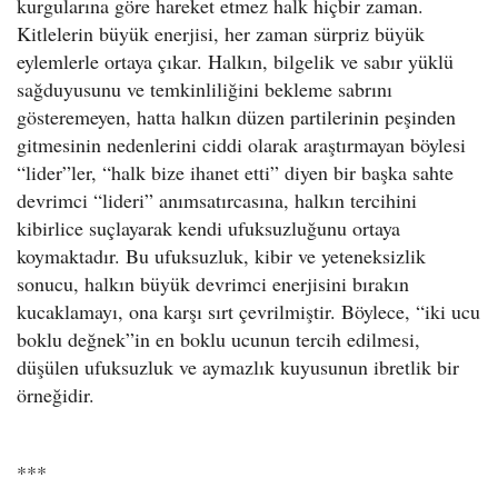
kurgularına göre hareket etmez halk hiçbir zaman.
Kitlelerin büyük enerjisi, her zaman sürpriz büyük
eylemlerle ortaya çıkar. Halkın, bilgelik ve sabır yüklü
sağduyusunu ve temkinliliğini bekleme sabrını
gösteremeyen, hatta halkın düzen partilerinin peşinden
gitmesinin nedenlerini ciddi olarak araştırmayan böylesi
“lider”ler, “halk bize ihanet etti” diyen bir başka sahte
devrimci “lideri” anımsatırcasına, halkın tercihini
kibirlice suçlayarak kendi ufuksuzluğunu ortaya
koymaktadır. Bu ufuksuzluk, kibir ve yeteneksizlik
sonucu, halkın büyük devrimci enerjisini bırakın
kucaklamayı, ona karşı sırt çevrilmiştir. Böylece, “iki ucu
boklu değnek”in en boklu ucunun tercih edilmesi,
düşülen ufuksuzluk ve aymazlık kuyusunun ibretlik bir
örneğidir.
*
*
*