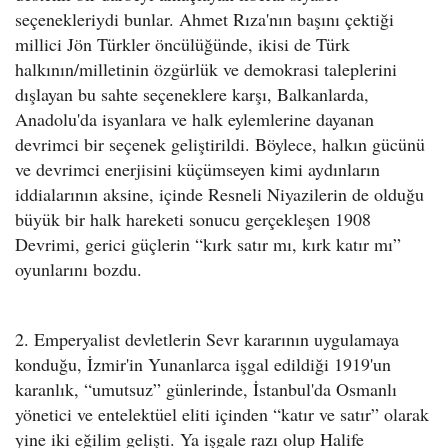
seçenekleriydi bunlar. Ahmet Rıza'nın başını çektiği
millici Jön Türkler öncülüğünde, ikisi de Türk
halkının/milletinin özgürlük ve demokrasi taleplerini
dışlayan bu sahte seçeneklere karşı, Balkanlarda,
Anadolu'da isyanlara ve halk eylemlerine dayanan
devrimci bir seçenek geliştirildi. Böylece, halkın gücünü
ve devrimci enerjisini küçümseyen kimi aydınların
iddialarının aksine, içinde Resneli Niyazilerin de olduğu
büyük bir halk hareketi sonucu gerçekleşen 1908
Devrimi, gerici güçlerin “kırk satır mı, kırk katır mı”
oyunlarını bozdu.
2. Emperyalist devletlerin Sevr kararının uygulamaya
konduğu, İzmir'in Yunanlarca işgal edildiği 1919'un
karanlık, “umutsuz” günlerinde, İstanbul'da Osmanlı
yönetici ve entelektüel eliti içinden “katır ve satır” olarak
yine iki eğilim gelişti. Ya işgale razı olup Halife