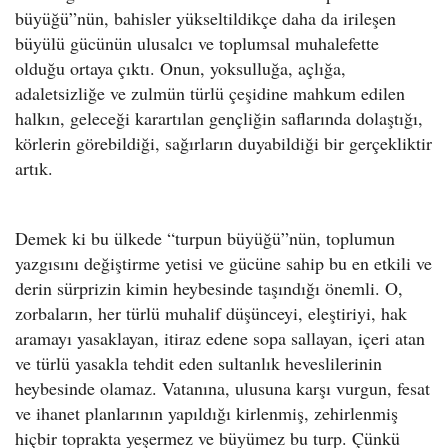
büyüğü”nün, bahisler yükseltildikçe daha da irileşen
büyülü gücünün ulusalcı ve toplumsal muhalefette
olduğu ortaya çıktı. Onun, yoksulluğa, açlığa,
adaletsizliğe ve zulmün türlü çeşidine mahkum edilen
halkın, geleceği karartılan gençliğin saflarında dolaştığı,
körlerin görebildiği, sağırların duyabildiği bir gerçekliktir
artık.
Demek ki bu ülkede “turpun büyüğü”nün, toplumun
yazgısını değiştirme yetisi ve gücüne sahip bu en etkili ve
derin sürprizin kimin heybesinde taşındığı önemli. O,
zorbaların, her türlü muhalif düşünceyi, eleştiriyi, hak
aramayı yasaklayan, itiraz edene sopa sallayan, içeri atan
ve türlü yasakla tehdit eden sultanlık heveslilerinin
heybesinde olamaz. Vatanına, ulusuna karşı vurgun, fesat
ve ihanet planlarının yapıldığı kirlenmiş, zehirlenmiş
hiçbir toprakta yeşermez ve büyümez bu turp. Çünkü