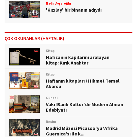
Nadir Avşaroğlu
'Kızılay' bir binanın adıydı
ÇOK OKUNANLAR (HAFTALIK)
Kitap
Hafızanın kapılarını aralayan
kitap: Kırık Anahtar
Kitap
Haftanın kitapları / Hikmet Temel
Akarsu
Güncel
VakıfBank Kültür'de Modern Alman
Edebiyatı
Resim
Madrid Müzesi Picasso'yu ‘Afrika
Guernica’sı ile k...