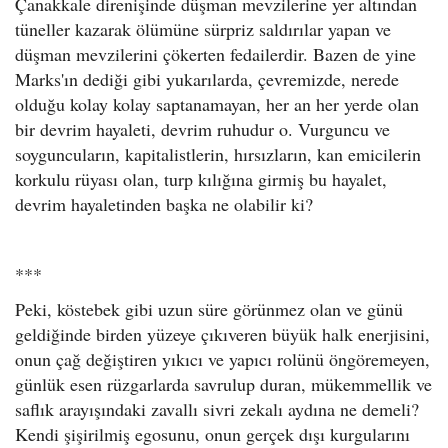
Çanakkale direnişinde düşman mevzilerine yer altından
tüneller kazarak ölümüne sürpriz saldırılar yapan ve
düşman mevzilerini çökerten fedailerdir. Bazen de yine
Marks'ın dediği gibi yukarılarda, çevremizde, nerede
olduğu kolay kolay saptanamayan, her an her yerde olan
bir devrim hayaleti, devrim ruhudur o. Vurguncu ve
soyguncuların, kapitalistlerin, hırsızların, kan emicilerin
korkulu rüyası olan, turp kılığına girmiş bu hayalet,
devrim hayaletinden başka ne olabilir ki?
*
*
*
Peki, köstebek gibi uzun süre görünmez olan ve günü
geldiğinde birden yüzeye çıkıveren büyük halk enerjisini,
onun çağ değiştiren yıkıcı ve yapıcı rolünü öngöremeyen,
günlük esen rüzgarlarda savrulup duran, mükemmellik ve
saflık arayışındaki zavallı sivri zekalı aydına ne demeli?
Kendi şişirilmiş egosunu, onun gerçek dışı kurgularını