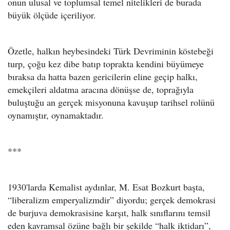
onun ulusal ve toplumsal temel nitelikleri de burada
büyük ölçüde içeriliyor.
Özetle, halkın heybesindeki Türk Devriminin köstebeği
turp, çoğu kez dibe batıp toprakta kendini büyümeye
bıraksa da hatta bazen gericilerin eline geçip halkı,
emekçileri aldatma aracına dönüşse de, toprağıyla
buluştuğu an gerçek misyonuna kavuşup tarihsel rolünü
oynamıştır, oynamaktadır.
*
*
*
1930'larda Kemalist aydınlar, M. Esat Bozkurt başta,
“liberalizm emperyalizmdir” diyordu; gerçek demokrasi
de burjuva demokrasisine karşıt, halk sınıflarını temsil
eden kavramsal özüne bağlı bir şekilde “halk iktidarı”,