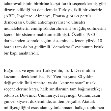
tahterevallisinin birbirine karşıt farklı seçeneklermiş gibi
dizayn edildiği bu denklemde Türkiye, ikili bir zincirle
(ABD, İngiltere, Almanya, Fransa gibi iki partili
demokrasi), bütün antiemperyalist ve ulusalcı
muhalefetlerin emilip söndürülmesini ve iğdiş edilmesini
içeren bir sisteme mahkum edilmişti. Özellik 1980
darbesinden sonraki seçim sistemine eklenen yüzde 10
barajı tam da bu güdümlü “demokrasi” oyununun kritik
bir kapı anahtarıdır.
Bağımsız ve egemen Türkiye'nin, Türk Devriminin
kazanma denklemi ise, 1945'ten bu yana 80 yıldır
değişmedi: İkili zincire, ya da “katır ve satır” tuzak
seçeneklerine karşı, halk sınıflarının tam bağımsızlıkçı
ödünsüz Devrimci Cumhuriyet seçeneği. Günümüzün
güncel siyaset düzleminde, antiemperyalist Atatürk
milliyetçiliğini esas alan aydınlanmacı, halkçı-toplumcu