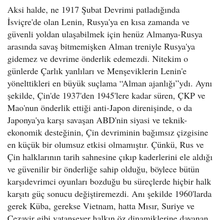
Aksi halde, ne 1917 Şubat Devrimi patladığında
İsviçre'de olan Lenin, Rusya'ya en kısa zamanda ve
güvenli yoldan ulaşabilmek için henüz Almanya-Rusya
arasında savaş bitmemişken Alman treniyle Rusya'ya
gidemez ve devrime önderlik edemezdi. Nitekim o
günlerde Çarlık yanlıları ve Menşeviklerin Lenin'e
yönelttikleri en büyük suçlama “Alman ajanlığı”ydı. Aynı
şekilde, Çin'de 1937'den 1945'lere kadar süren, ÇKP ve
Mao'nun önderlik ettiği anti-Japon direnişinde, o da
Japonya'ya karşı savaşan ABD'nin siyasi ve teknik-
ekonomik desteğinin, Çin devriminin bağımsız çizgisine
en küçük bir olumsuz etkisi olmamıştır. Çünkü, Rus ve
Çin halklarının tarih sahnesine çıkıp kaderlerini ele aldığı
ve güvenilir bir önderliğe sahip olduğu, böylece bütün
karşıdevrimci oyunları bozduğu bu süreçlerde hiçbir halk
karşıtı güç sonucu değiştiremezdi. Anı şekilde 1960'larda
gerek Küba, gerekse Vietnam, hatta Mısır, Suriye ve
Cezayir gibi vatansever halkın öz dinamiklerine dayanan