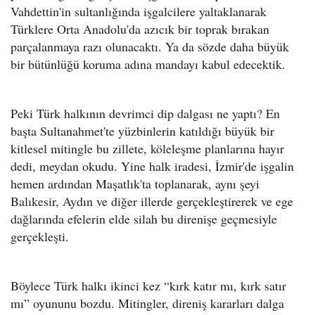
Vahdettin'in sultanlığında işgalcilere yaltaklanarak
Türklere Orta Anadolu'da azıcık bir toprak bırakan
parçalanmaya razı olunacaktı. Ya da sözde daha büyük
bir bütünlüğü koruma adına mandayı kabul edecektik.
Peki Türk halkının devrimci dip dalgası ne yaptı? En
başta Sultanahmet'te yüzbinlerin katıldığı büyük bir
kitlesel mitingle bu zillete, köleleşme planlarına hayır
dedi, meydan okudu. Yine halk iradesi, İzmir'de işgalin
hemen ardından Maşatlık'ta toplanarak, aynı şeyi
Balıkesir, Aydın ve diğer illerde gerçekleştirerek ve ege
dağlarında efelerin elde silah bu direnişe geçmesiyle
gerçekleşti.
Böylece Türk halkı ikinci kez “kırk katır mı, kırk satır
mı” oyununu bozdu. Mitingler, direniş kararları dalga