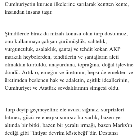
Cumhuriyetin kurucu ilkelerine sarılarak kentten kente,
insandan insana taşır.
Şimdilerde biraz da mizah konusu olan turp dostumuz,
onu kullanmaya çalışan çürümüşlük, sahtelik,
vurgunculuk, asalaklık, şantaj ve tehdit kokan AKP
markalı heybelerden, tehditlerin ve şantajların aleti
olmaktan kurtuldu, anayurduna, toprağına, doğal işlevine
döndü. Artık o, emeğin ve üretimin, hepsi de emekten ve
üretimden beslenen hak ve adaletin, eşitlik ideallerinin,
Cumhuriyet ve Atatürk sevdalılarının simgesi oldu.
Turp deyip geçmeyelim; ele avuca sığmaz, sürprizleri
bitmez, gücü ve enerjisi sınırsız bu varlık, bazen yer
altında bir bitki, bazen bir yeraltı ırmağı, bazen Marks'ın
dediği gibi “ihtiyar devrim köstebeği”dir. Destansı