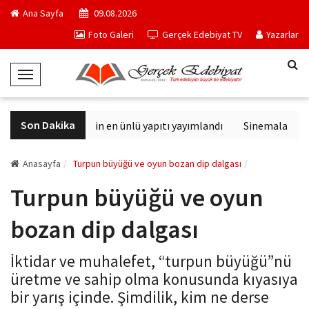
Ana Sayfa
09.08.2026
Foto Galeri
Gerçek Edebiyat TV
Yazarlar
T
o
g
Son Dakika
Philip K. Dick'in en ünlü yapıtı yayımlandı
Sinemalarda bu h
g
l
e
Anasayfa
Turpun büyüğü ve oyun bozan dip dalgası
N
Turpun büyüğü ve oyun
a
v
bozan dip dalgası
i
g
İktidar ve muhalefet, “turpun büyüğü”nü
a
üretme ve sahip olma konusunda kıyasıya
t
bir yarış içinde. Şimdilik, kim ne derse
i