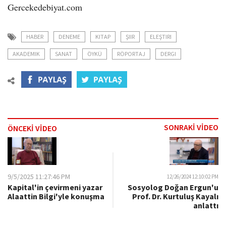
Gercekedebiyat.com
HABER
DENEME
KITAP
ŞIIR
ELEŞTIRI
AKADEMIK
SANAT
ÖYKÜ
RÖPORTAJ
DERGI
SONRAKİ VİDEO
ÖNCEKİ VİDEO
9/5/2025 11:27:46 PM
12/26/2024 12:10:02 PM
Sosyolog Doğan Ergun'u
Kapital'in çevirmeni yazar
Prof. Dr. Kurtuluş Kayalı
Alaattin Bilgi'yle konuşma
anlattı