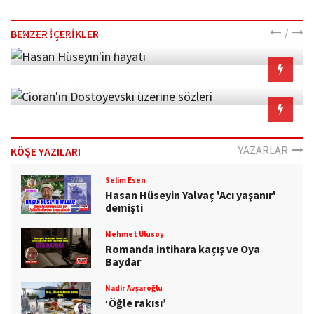
/
BENZER İÇERİKLER
26.12.2024 11:50
Hasan Hüseyin'in hayatı
25.12.2022 15:38
Cioran'ın Dostoyevski üzerine sözleri
YAZARLAR
KÖŞE YAZILARI
Selim Esen
Hasan Hüseyin Yalvaç 'Acı yaşanır'
demişti
Mehmet Ulusoy
Romanda intihara kaçış ve Oya
Baydar
Nadir Avşaroğlu
‘Öğle rakısı’