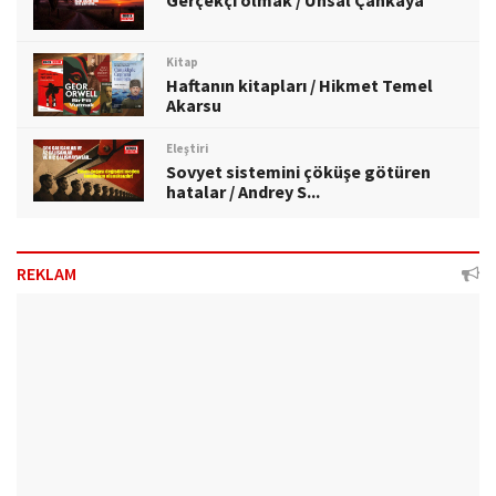
Gerçekçi olmak / Ünsal Çankaya
Kitap
Haftanın kitapları / Hikmet Temel
Akarsu
Eleştiri
Sovyet sistemini çöküşe götüren
hatalar / Andrey S...
REKLAM