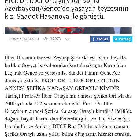
Prof. Dr. İlber Ortaylı yıllar sonra
o
Azerbaycan/Gence'de yaşayan teyzesinin
n
kızı Saadet Hasanova ile görüştü.
37073
1/18/2025 10:11:00 PM
İlber Hocanın teyzesi Zeynep Şirinski eşi İslam bey ile
birlikte Sovyet baskılarından kurtulmak için Kırım’dan
kaçarak Gence'ye yerleşmiş, Saadet hanım Gence'de
dünyaya gelmiş. PROF. DR. İLBER ORTAYLI'NIN
ANNESİ ŞEFİKA KARAŞAY ORTAYLI KİMDİR
Tarihçi Profesör İlber Ortaylı'nın annesi Şefika Ortaylı da
2000 yılında 102 yaşında ölmüştü. Prof. Dr. İlber
Ortaylı'nın annesi Şefika Karaşay Ortaylı kimdir? 1918’de
doğan, hayatı Kırım’dan Petersburg’a, oradan Viyana’ya,
İstanbul’a ve Ankara DTCF Rus Dili hocalığına uzanan
Şefika Ortaylı uzun yıllar bilim dünyasına hizmet etmişti.