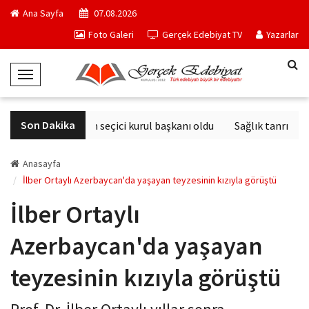
Ana Sayfa
07.08.2026
Foto Galeri
Gerçek Edebiyat TV
Yazarlar
T
o
g
Son Dakika
Derviş Zaim seçici kurul başkanı oldu
Sağlık tanrısının
g
l
e
Anasayfa
N
İlber Ortaylı Azerbaycan'da yaşayan teyzesinin kızıyla görüştü
a
İlber Ortaylı
v
i
Azerbaycan'da yaşayan
g
a
teyzesinin kızıyla görüştü
t
i