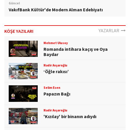
Güncel
VakıfBank Kültür'de Modern Alman Edebiyatı
YAZARLAR
KÖŞE YAZILARI
Mehmet Ulusoy
Romanda intihara kaçış ve Oya
Baydar
Nadir Avşaroğlu
‘Öğle rakısı’
Selim Esen
Papazın Bağı
Nadir Avşaroğlu
'Kızılay' bir binanın adıydı