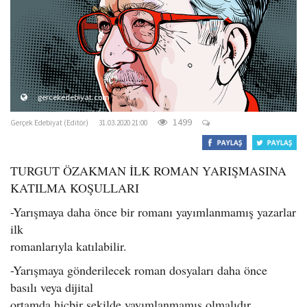
o
n
gercekedebiyat.com
1499
Gerçek Edebiyat (Editör)
31.03.2020 21:00
TUR
GUT ÖZAKMAN İLK ROMAN YARIŞMASINA
KATILMA KOŞULLARI
-Yarışmaya daha önce bir romanı yayımlanmamış yazarlar
ilk
romanlarıyla katılabilir.
-Yarışmaya gönderilecek roman dosyaları daha önce
basılı veya dijital
ortamda hiçbir şekilde yayımlanmamış olmalıdır.