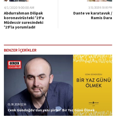
4/1/2020 9:00:00 AM
3/31/2020 8:50:00 PM
Abdurrahman Dilipak
Dante ve karatavuk /
koronavirüsteki '19'u
Ramis Dara
Müdessir suresindeki
'19'la yorumladı!
BENZER İÇERİKLER
01.08.2026 02:56
Cenk Gündoğdu’dan yeni şiirler: Bir Yaz Günü Ölmek