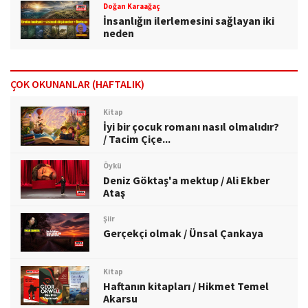
Doğan Karaağaç
İnsanlığın ilerlemesini sağlayan iki
neden
ÇOK OKUNANLAR (HAFTALIK)
Kitap
İyi bir çocuk romanı nasıl olmalıdır?
/ Tacim Çiçe...
Öykü
Deniz Göktaş'a mektup / Ali Ekber
Ataş
Şiir
Gerçekçi olmak / Ünsal Çankaya
Kitap
Haftanın kitapları / Hikmet Temel
Akarsu