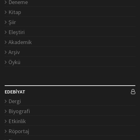
Deneme
Kitap
Şiir
Eleştiri
Akademik
Arşiv
Öykü
EDEBİYAT
Dergi
Biyografi
Etkinlik
Röportaj